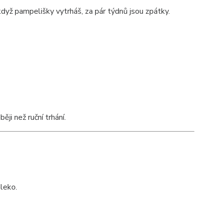
když pampelišky vytrháš, za pár týdnů jsou zpátky.
ěji než ruční trhání.
leko.