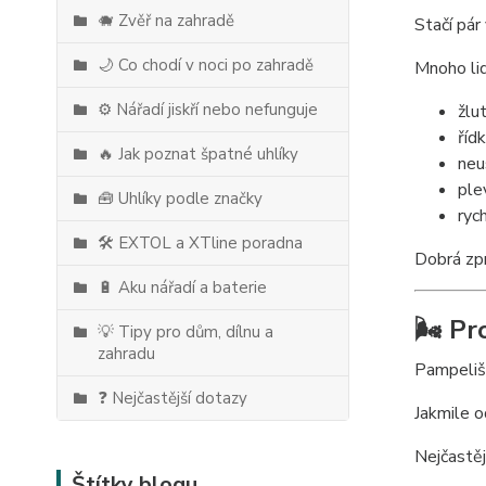
🐗 Zvěř na zahradě
Stačí pár
🌙 Co chodí v noci po zahradě
Mnoho lid
⚙️ Nářadí jiskří nebo nefunguje
žlu
říd
🔥 Jak poznat špatné uhlíky
neu
ple
🧰 Uhlíky podle značky
ryc
🛠️ EXTOL a XTline poradna
Dobrá zpr
🔋 Aku nářadí a baterie
🌬️ Pr
💡 Tipy pro dům, dílnu a
zahradu
Pampelišk
❓ Nejčastější dotazy
Jakmile o
Nejčastěj
Štítky blogu