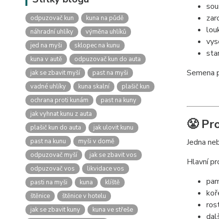
sou
zar
odpuzovač kun
kuna na půdě
lou
náhradní uhlíky
výměna uhlíků
vys
jed na myši
sklopec na kunu
sta
kuna v autě
odpuzovač kun do auta
Semena pa
jak se zbavit myší
past na myši
vadné uhlíky
kuna skalní
plašič kun
ochrana proti kunám
past na kuny
jak vyhnat kunu z auta
😤 Pr
plašič kun do auta
jak ulovit kunu
past na kunu
myši v domě
Jedna neb
odpuzovač myší
jak se zbavit vos
Hlavní pr
odpuzovač vos
likvidace vos
pam
pasti na myši
kuna
klíště
koř
štěnice
štěnice v hotelu
ros
jak se zbavit kuny
kuna ve střeše
dal