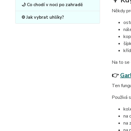
🌳 Kd
🌙 Co chodí v noci po zahradě
Někdy pro
⚙️ Jak vybrat uhlíky?
ost
nál
kop
šíp
kří
Na to se 
👉
Gar
Ten fungu
Používá s
kol
na 
na 
na 