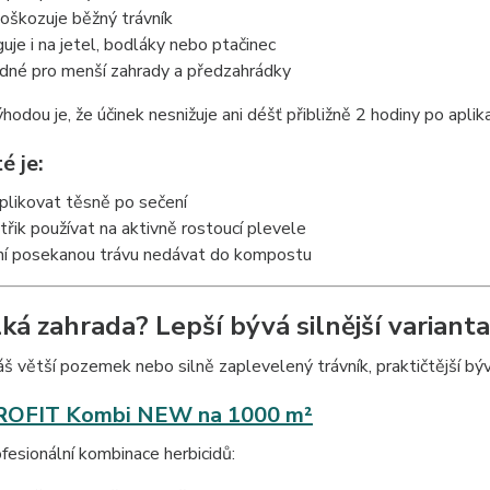
oškozuje běžný trávník
guje i na jetel, bodláky nebo ptačinec
dné pro menší zahrady a předzahrádky
hodou je, že účinek nesnižuje ani déšť přibližně 2 hodiny po aplika
é je:
plikovat těsně po sečení
třik používat na aktivně rostoucí plevele
ní posekanou trávu nedávat do kompostu
lká zahrada? Lepší bývá silnější varianta
 větší pozemek nebo silně zaplevelený trávník, praktičtější býv
OFIT Kombi NEW na 1000 m²
fesionální kombinace herbicidů: