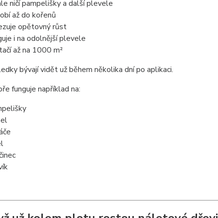
hle ničí pampelišky a další plevele
obí až do kořenů
zuje opětovný růst
guje i na odolnější plevele
tačí až na 1000 m²
ledky bývají vidět už během několika dní po aplikaci.
ře funguje například na:
pelišky
zel
áče
el
činec
vík