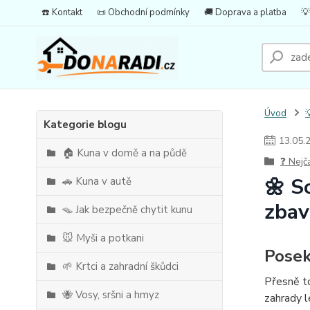
☎️ Kontakt
📜 Obchodní podmínky
🚚 Doprava a platba
💡
Úvod

Kategorie blogu
13
.
05
.
🏠 Kuna v domě a na půdě
❓ Nejč
🌼 S
🚗 Kuna v autě
zbav
🪤 Jak bezpečně chytit kunu
🐭 Myši a potkani
Posek
🌱 Krtci a zahradní škůdci
Přesně to
🐝 Vosy, sršni a hmyz
zahrady l