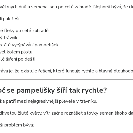
 větrných dnů a semena jsou po celé zahradě. Nejhorší bývá, že i 
í pak řeší:
té fleky po celé zahradě
ký trávník
stálé vyrýpávání pampelišek
vel kolem plotu
hlé šíření po dešti
áva je, že existuje řešení, které funguje rychle a hlavně dlouhodob
oč se pampelišky šíří tak rychle?
a patří mezi nejagresivnější plevele v trávníku.
dkvetou žluté květy, vítr začne roznášet stovky semen široko da
ší problém bývá: