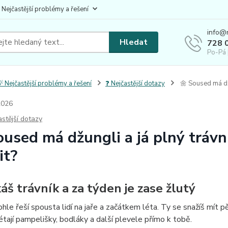
 Nejčastější problémy a řešení
info@
Hledat
728 
Po-Pá 
 Nejčastější problémy a řešení
❓ Nejčastější dotazy
🌼 Soused má džu
2026
astější dotazy
oused má džungli a já plný trávní
it?
áš trávník a za týden je zase žlutý
hle řeší spousta lidí na jaře a začátkem léta. Ty se snažíš mít p
étají pampelišky, bodláky a další plevele přímo k tobě.