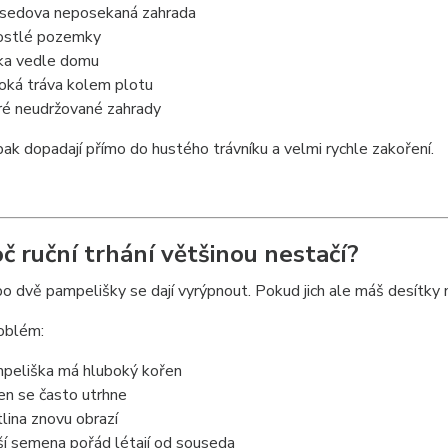
sedova neposekaná zahrada
ostlé pozemky
ka vedle domu
oká tráva kolem plotu
ré neudržované zahrady
k dopadají přímo do hustého trávníku a velmi rychle zakoření.
oč ruční trhání většinou nestačí?
o dvě pampelišky se dají vyrýpnout. Pokud jich ale máš desítky 
oblém:
peliška má hluboký kořen
en se často utrhne
tlina znovu obrazí
ší semena pořád létají od souseda