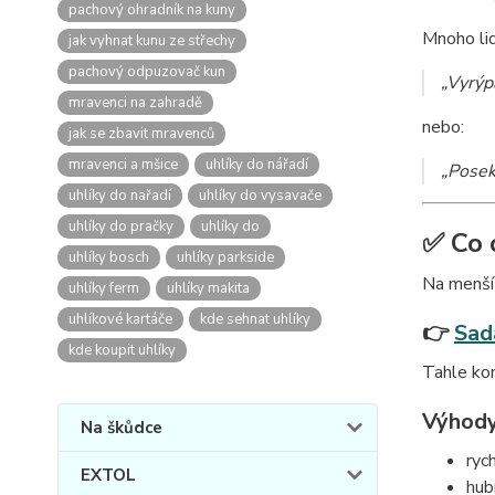
pachový ohradník na kuny
Mnoho lid
jak vyhnat kunu ze střechy
pachový odpuzovač kun
„Vyrýpa
mravenci na zahradě
nebo:
jak se zbavit mravenců
mravenci a mšice
uhlíky do nářadí
„Posek
uhlíky do nařadí
uhlíky do vysavače
uhlíky do pračky
uhlíky do
✅ Co 
uhlíky bosch
uhlíky parkside
Na menší
uhlíky ferm
uhlíky makita
uhlíkové kartáče
kde sehnat uhlíky
👉
Sad
kde koupit uhlíky
Tahle kom
Výhody
Na škůdce
ryc
EXTOL
hub