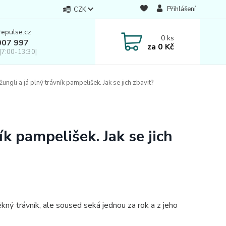
Přihlášení
CZK
repulse.cz
0
ks
007 997
za
0 Kč
|7:00-13:30|
ngli a já plný trávník pampelišek. Jak se jich zbavit?
k pampelišek. Jak se jich
ěkný trávník, ale soused seká jednou za rok a z jeho