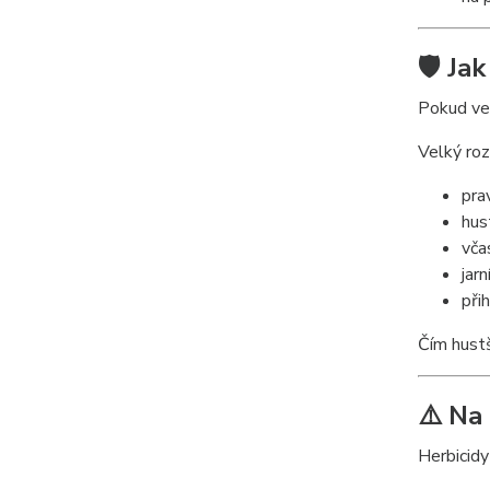
🛡️ J
Pokud ve
Velký roz
pra
hus
vča
jarn
při
Čím hustš
⚠️ Na 
Herbicidy