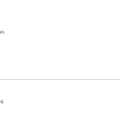
ci.
á: