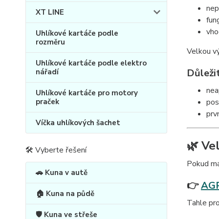
nep
XT LINE
fun
vho
Uhlíkové kartáče podle
rozměru
Velkou vý
Uhlíkové kartáče podle elektro
Důležit
nářadí
nea
Uhlíkové kartáče pro motory
praček
pos
prv
Víčka uhlíkových šachet
🌿 Ve
🛠 Vyberte řešení
Pokud máš
🚗 Kuna v autě
👉
AGR
🏠 Kuna na půdě
Tahle pro
🛡️ Kuna ve střeše