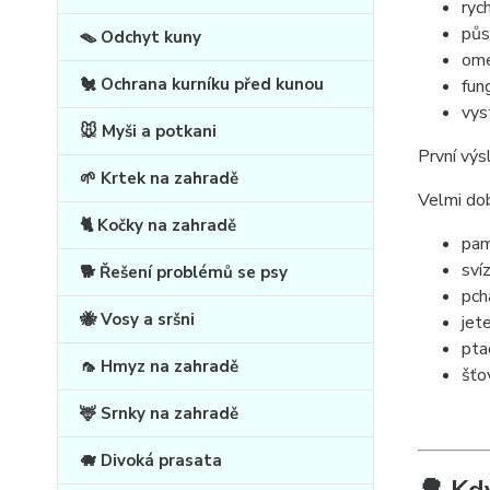
ryc
půs
🪤 Odchyt kuny
ome
🐔 Ochrana kurníku před kunou
fun
vys
🐭 Myši a potkani
První výs
🌱 Krtek na zahradě
Velmi dob
🐈 Kočky na zahradě
pam
sví
🐕 Řešení problémů se psy
pch
🐝 Vosy a sršni
jet
pta
🦟 Hmyz na zahradě
šťo
🦌 Srnky na zahradě
🐗 Divoká prasata