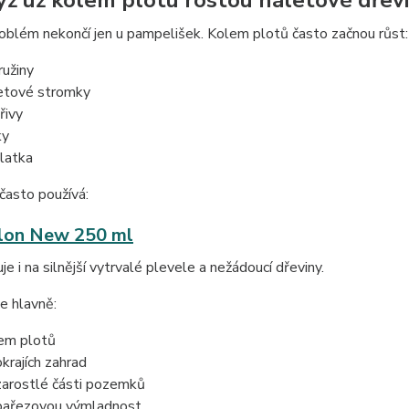
yž už kolem plotu rostou náletové dřev
blém nekončí jen u pampelišek. Kolem plotů často začnou růst:
ružiny
etové stromky
řivy
ky
dlatka
často používá:
lon New 250 ml
je i na silnější vytrvalé plevele a nežádoucí dřeviny.
e hlavně:
em plotů
okrajích zahrad
zarostlé části pozemků
pařezovou výmladnost