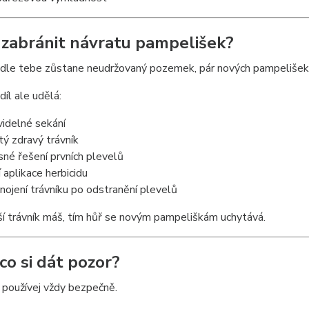
ak zabránit návratu pampelišek?
dle tebe zůstane neudržovaný pozemek, pár nových pampelišek 
díl ale udělá:
videlné sekání
tý zdravý trávník
sné řešení prvních plevelů
í aplikace herbicidu
hnojení trávníku po odstranění plevelů
í trávník máš, tím hůř se novým pampeliškám uchytává.
co si dát pozor?
 používej vždy bezpečně.