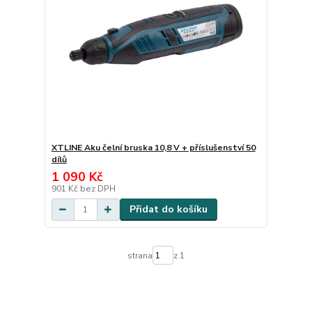
XTLINE Aku čelní bruska 10,8 V + příslušenství 50
dílů
1 090 Kč
901 Kč
bez DPH
Přidat do košíku
strana
z 1