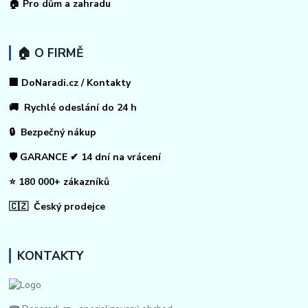
🏠
Pro dům a zahradu
🏠 O FIRMĚ
🏢 DoNaradi.cz / Kontakty
🚚 Rychlé odeslání do 24 h
🔒 Bezpečný nákup
🛡️ GARANCE ✔ 14 dní na vrácení
⭐ 180 000+ zákazníků
🇨🇿 Český prodejce
KONTAKTY