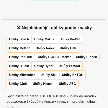
🛠 Nejhledanější uhlíky podle značky
Uhlíky Bosch
Uhlíky Makita
Uhlíky DeWalt
Uhlíky Metabo
Uhlíky Narex
Uhlíky Hilti
Uhlíky Parkside
Uhlíky Black & Decker
Uhlíky Einhell
Uhlíky Hikoki
Uhlíky Ryobi
Uhlíky Festool
Uhlíky Milwaukee
Uhlíky Skil
Uhlíky EXTOL
Uhlíky Güde
Uhlíky Hitachi
Uhlíky AEG
Specialista na nářadí EXTOL a XTline • uhlíky do nářadí •
odpuzovače škůdců • sklopce • vybavení pro dům, dílnu i
zahradu.