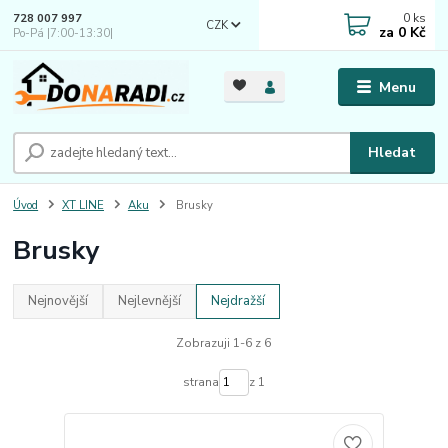
0
ks
728 007 997
CZK
za
0 Kč
Po-Pá |7:00-13:30|
Menu
Hledat
Úvod
XT LINE
Aku
Brusky
Brusky
Nejnovější
Nejlevnější
Nejdražší
Zobrazuji 1-6 z 6
strana
z 1