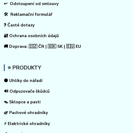
↩
Odstoupení od smlouvy
🛠 Reklamační formulář
❓ Časté dotazy
🔐 Ochrana osobních údajů
🚚 Doprava: 🇨🇿 ČR | 🇸🇰 SK | 🇪🇺 EU
⭐ PRODUKTY
⚫ Uhlíky do nářadí
🔊 Odpuzovače škůdců
🪤 Sklopce a pasti
🌿 Pachové ohradníky
⚡
Elektrické ohradníky