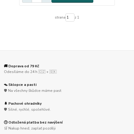
strana
z 1
🚚 Doprava od 79 Kč
Odesíláme do 24 h 🇨🇿 + 🇸🇰
🪤 Sklopce a pasti
🛡️ Na všechny škůdce máme past
🌲 Pachové ohradníky
🛡️ Silné, rychlé, spolehlivé.
🕒 Odložená platba bez navýšení
🛒 Nakup hned, zaplať později