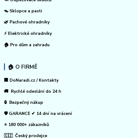
🪤 Sklopce a pasti
🌿 Pachové ohradníky
⚡
Elektrické ohradníky
🏠
Pro dům a zahradu
🏠 O FIRMĚ
🏢 DoNaradi.cz / Kontakty
🚚 Rychlé odeslání do 24 h
🔒 Bezpečný nákup
🛡️ GARANCE ✔ 14 dní na vrácení
⭐ 180 000+ zákazníků
🇨🇿 Český prodejce