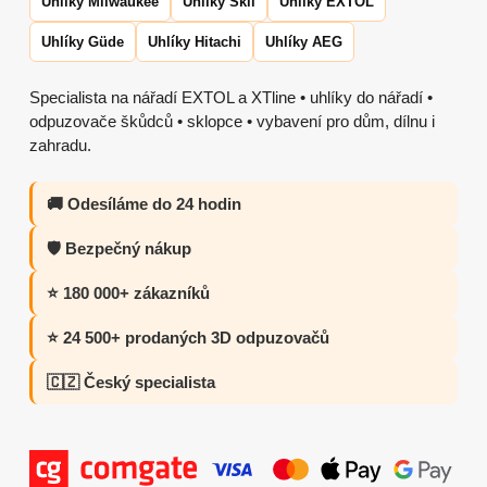
Uhlíky Milwaukee
Uhlíky Skil
Uhlíky EXTOL
Uhlíky Güde
Uhlíky Hitachi
Uhlíky AEG
Specialista na nářadí EXTOL a XTline • uhlíky do nářadí •
odpuzovače škůdců • sklopce • vybavení pro dům, dílnu i
zahradu.
🚚 Odesíláme do 24 hodin
🛡️ Bezpečný nákup
⭐ 180 000+ zákazníků
⭐ 24 500+ prodaných 3D odpuzovačů
🇨🇿 Český specialista