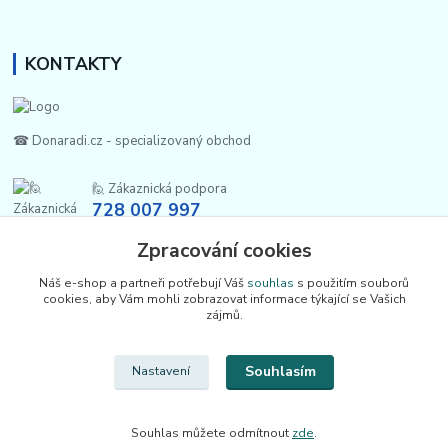
KONTAKTY
☎ Donaradi.cz - specializovaný obchod
🙋 Zákaznická podpora
728 007 997
Po-Pá |7:00-13:30|
Zpracování cookies
info@repulse.cz
Náš e-shop a partneři potřebují Váš
souhlas
s použitím souborů
cookies, aby Vám mohli zobrazovat informace týkající se Vašich
zájmů.
Souhlasím
Nastavení
Upravit sběr cookies.
Souhlas můžete odmítnout
zde
.
REPULSE s.r.o. | www.donaradi.cz | 2015-2026 ©