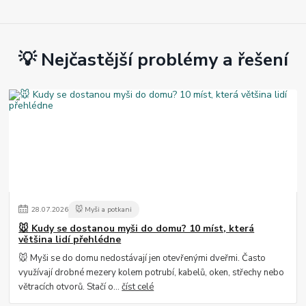
💡 Nejčastější problémy a řešení
28
.
07
.
2026
🐭 Myši a potkani
🐭 Kudy se dostanou myši do domu? 10 míst, která
většina lidí přehlédne
🐭 Myši se do domu nedostávají jen otevřenými dveřmi. Často
využívají drobné mezery kolem potrubí, kabelů, oken, střechy nebo
větracích otvorů. Stačí o...
číst celé