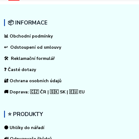
📦 INFORMACE
📊
Obchodní podmínky
↩
Odstoupení od smlouvy
🛠 Reklamační formulář
❓ Časté dotazy
🔐 Ochrana osobních údajů
🚚 Doprava: 🇨🇿 ČR | 🇸🇰 SK | 🇪🇺 EU
⭐ PRODUKTY
⚫ Uhlíky do nářadí
🔊 Odpuzovače škůdců