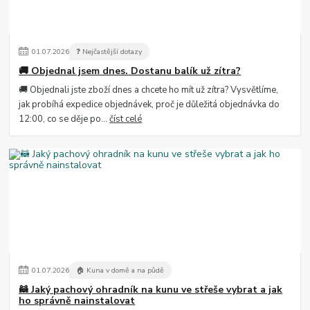
01
.
07
.
2026
❓ Nejčastější dotazy
🚚 Objednal jsem dnes. Dostanu balík už zítra?
🚚 Objednali jste zboží dnes a chcete ho mít už zítra? Vysvětlíme,
jak probíhá expedice objednávek, proč je důležitá objednávka do
12:00, co se děje po...
číst celé
01
.
07
.
2026
🏠 Kuna v domě a na půdě
🦝 Jaký pachový ohradník na kunu ve střeše vybrat a jak
ho správně nainstalovat