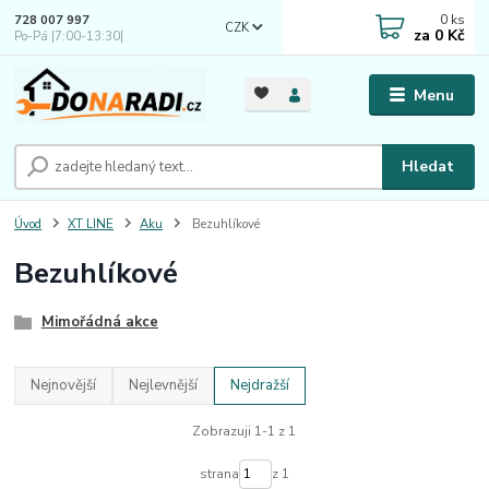
0
ks
728 007 997
CZK
za
0 Kč
Po-Pá |7:00-13:30|
Menu
Hledat
Úvod
XT LINE
Aku
Bezuhlíkové
Bezuhlíkové
Mimořádná akce
Nejnovější
Nejlevnější
Nejdražší
Zobrazuji 1-1 z 1
strana
z 1