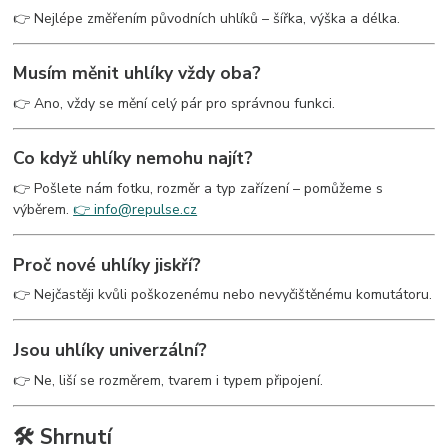
👉 Nejlépe změřením původních uhlíků – šířka, výška a délka.
Musím měnit uhlíky vždy oba?
👉 Ano, vždy se mění celý pár pro správnou funkci.
Co když uhlíky nemohu najít?
👉 Pošlete nám fotku, rozměr a typ zařízení – pomůžeme s
výběrem.
👉 info@repulse.cz
Proč nové uhlíky jiskří?
👉 Nejčastěji kvůli poškozenému nebo nevyčištěnému komutátoru.
Jsou uhlíky univerzální?
👉 Ne, liší se rozměrem, tvarem i typem připojení.
🛠️ Shrnutí