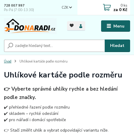
0
ks
728 007 997
CZK
za
0 Kč
Po-Pá |7:00-13:30|
Menu
Hledat
Úvod
Uhlíkové kartáče podle rozměru
Uhlíkové kartáče podle rozměru
👉 Vyberte správné uhlíky rychle a bez hledání
podle značky.
✔️ přehledné řazení podle rozměru
✔️ skladem – rychlé odeslání
✔️ pro nářadí i domácí spotřebiče
👉 Stačí změřit uhlík a vybrat odpovídající variantu níže.