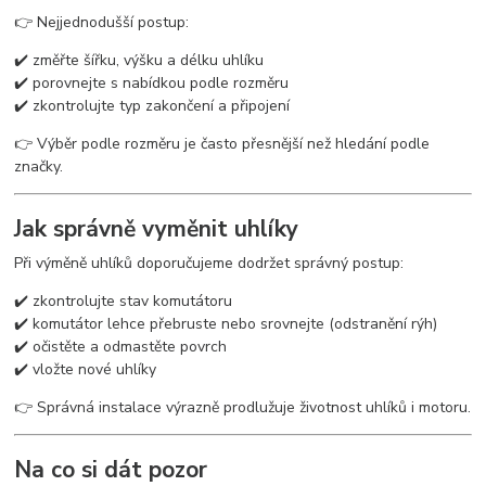
👉 Nejjednodušší postup:
✔️ změřte šířku, výšku a délku uhlíku
✔️ porovnejte s nabídkou podle rozměru
✔️ zkontrolujte typ zakončení a připojení
👉 Výběr podle rozměru je často přesnější než hledání podle
značky.
Jak správně vyměnit uhlíky
Při výměně uhlíků doporučujeme dodržet správný postup:
✔️ zkontrolujte stav komutátoru
✔️ komutátor lehce přebruste nebo srovnejte (odstranění rýh)
✔️ očistěte a odmastěte povrch
✔️ vložte nové uhlíky
👉 Správná instalace výrazně prodlužuje životnost uhlíků i motoru.
Na co si dát pozor