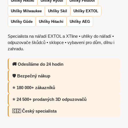
Uhlíky Hikoki
Uhlíky Ryobi
Uhlíky Festool
Uhlíky Milwaukee
Uhlíky Skil
Uhlíky EXTOL
Uhlíky Güde
Uhlíky Hitachi
Uhlíky AEG
Specialista na nářadí EXTOL a XTline • uhlíky do nářadí •
odpuzovače škůdců • sklopce • vybavení pro dům, dílnu i
zahradu.
🚚 Odesíláme do 24 hodin
🛡️ Bezpečný nákup
⭐ 180 000+ zákazníků
⭐ 24 500+ prodaných 3D odpuzovačů
🇨🇿 Český specialista