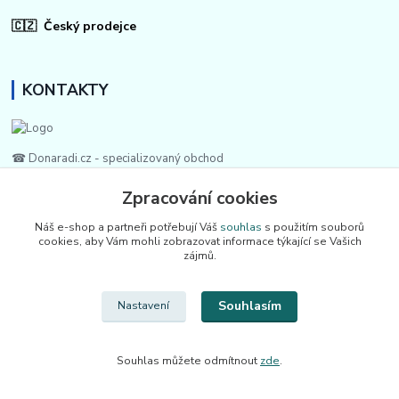
🇨🇿 Český prodejce
KONTAKTY
☎ Donaradi.cz - specializovaný obchod
Zpracování cookies
🙋 Zákaznická podpora
728 007 997
Náš e-shop a partneři potřebují Váš
souhlas
s použitím souborů
Po-Pá |7:00-13:30|
cookies, aby Vám mohli zobrazovat informace týkající se Vašich
zájmů.
info@repulse.cz
Souhlasím
Nastavení
Souhlas můžete odmítnout
zde
.
Upravit sběr cookies.