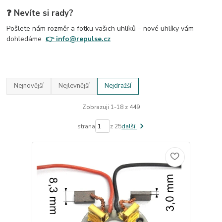
❓
Nevíte si rady?
Pošlete nám rozměr a fotku vašich uhlíků – nové uhlíky vám
dohledáme
👉 info@repulse.cz
Nejnovější
Nejlevnější
Nejdražší
Zobrazuji 1-18 z 449
strana
z 25
další