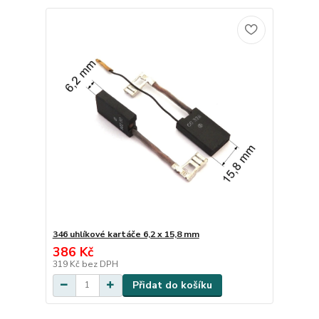
346 uhlíkové kartáče 6,2 x 15,8 mm
386 Kč
319 Kč
bez DPH
Přidat do košíku