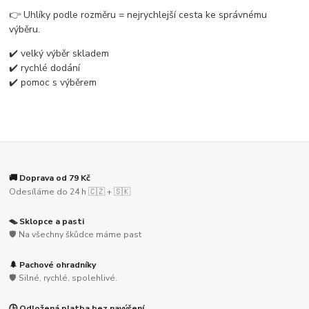
👉 Uhlíky podle rozměru = nejrychlejší cesta ke správnému
výběru.
✔️ velký výběr skladem
✔️ rychlé dodání
✔️ pomoc s výběrem
🚚 Doprava od 79 Kč
Odesíláme do 24 h 🇨🇿 + 🇸🇰
🪤 Sklopce a pasti
🛡️ Na všechny škůdce máme past
🌲 Pachové ohradníky
🛡️ Silné, rychlé, spolehlivé.
🕒 Odložená platba bez navýšení