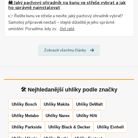
🦝 Jaký pachový ohradník na kunu ve střeše vybrat a jak
ho správně nainstalovat
👉 Řešíte kunu ve střeše a nevíte, jaký pachový ohradník vybrat?
Samotný přípravek nestačí – stejně důležité je jeho správné
umístění. Poradíme, kdy zv...
číst celé
Zobrazit všechny články
🛠 Nejhledanější uhlíky podle značky
Uhlíky Bosch
Uhlíky Makita
Uhlíky DeWalt
Uhlíky Metabo
Uhlíky Narex
Uhlíky Hilti
Uhlíky Parkside
Uhlíky Black & Decker
Uhlíky Einhell