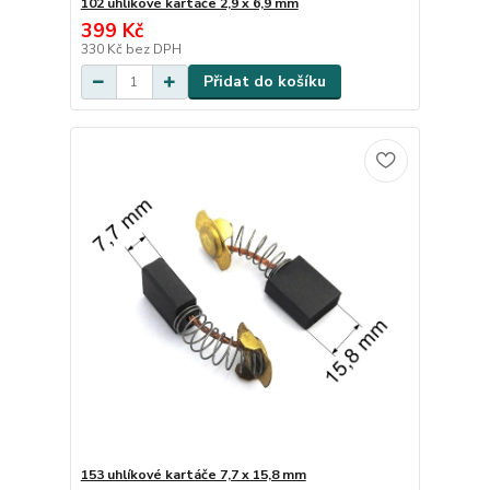
102 uhlíkové kartáče 2,9 x 6,9 mm
399 Kč
330 Kč
bez DPH
Přidat do košíku
153 uhlíkové kartáče 7,7 x 15,8 mm