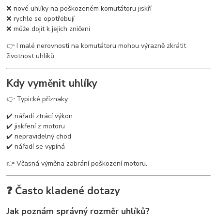
❌ nové uhlíky na poškozeném komutátoru jiskří
❌ rychle se opotřebují
❌ může dojít k jejich zničení
👉 I malé nerovnosti na komutátoru mohou výrazně zkrátit
životnost uhlíků.
Kdy vyměnit uhlíky
👉 Typické příznaky:
✔️ nářadí ztrácí výkon
✔️ jiskření z motoru
✔️ nepravidelný chod
✔️ nářadí se vypíná
👉 Včasná výměna zabrání poškození motoru.
❓ Často kladené dotazy
Jak poznám správný rozměr uhlíků?