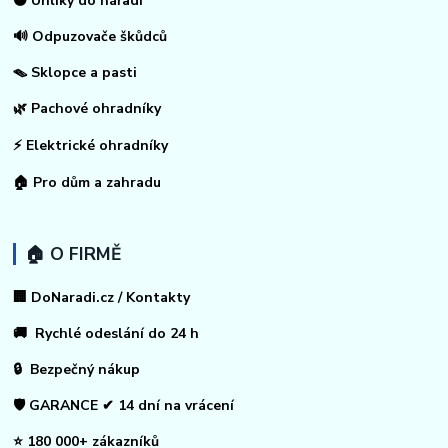
⚫ Uhlíky do nářadí
🔊 Odpuzovače škůdců
🪤 Sklopce a pasti
🌿 Pachové ohradníky
⚡
Elektrické ohradníky
🏠
Pro dům a zahradu
🏠 O FIRMĚ
🏢 DoNaradi.cz / Kontakty
🚚 Rychlé odeslání do 24 h
🔒 Bezpečný nákup
🛡️ GARANCE ✔ 14 dní na vrácení
⭐ 180 000+ zákazníků