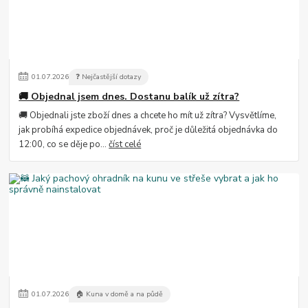
01
.
07
.
2026
❓ Nejčastější dotazy
🚚 Objednal jsem dnes. Dostanu balík už zítra?
🚚 Objednali jste zboží dnes a chcete ho mít už zítra? Vysvětlíme,
jak probíhá expedice objednávek, proč je důležitá objednávka do
12:00, co se děje po...
číst celé
01
.
07
.
2026
🏠 Kuna v domě a na půdě