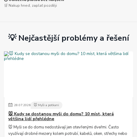
🛒 Nakup hned, zaplať později
💡 Nejčastější problémy a řešení
28
.
07
.
2026
🐭 Myši a potkani
🐭 Kudy se dostanou myši do domu? 10 míst, která
většina lidí přehlédne
🐭 Myši se do domu nedostávají jen otevřenými dveřmi. Často
využívají drobné mezery kolem potrubí, kabelů, oken, střechy nebo