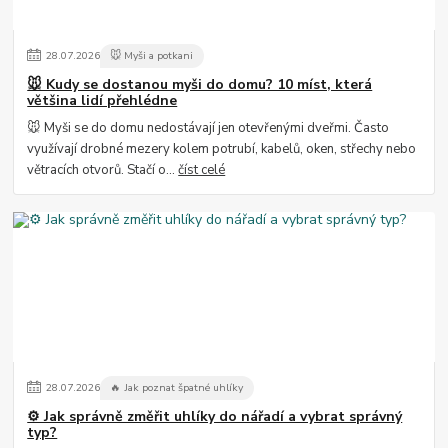
28
.
07
.
2026
🐭 Myši a potkani
🐭 Kudy se dostanou myši do domu? 10 míst, která
většina lidí přehlédne
🐭 Myši se do domu nedostávají jen otevřenými dveřmi. Často
využívají drobné mezery kolem potrubí, kabelů, oken, střechy nebo
větracích otvorů. Stačí o...
číst celé
28
.
07
.
2026
🔥 Jak poznat špatné uhlíky
⚙️ Jak správně změřit uhlíky do nářadí a vybrat správný
typ?