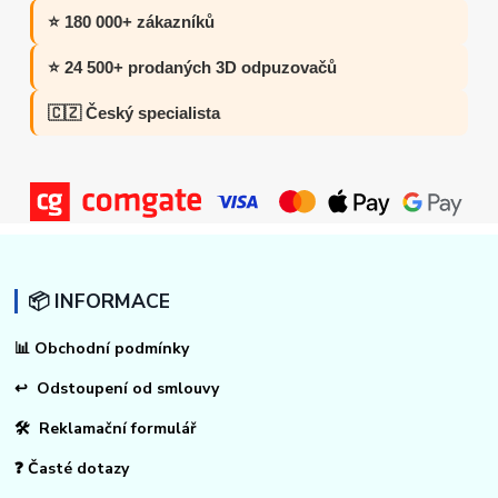
⭐ 180 000+ zákazníků
⭐ 24 500+ prodaných 3D odpuzovačů
🇨🇿 Český specialista
📦 INFORMACE
📊
Obchodní podmínky
↩
Odstoupení od smlouvy
🛠 Reklamační formulář
❓ Časté dotazy