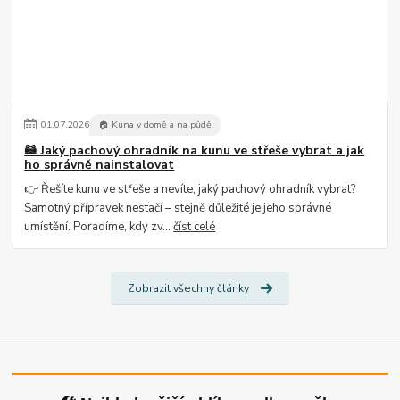
01
.
07
.
2026
🏠 Kuna v domě a na půdě
🦝 Jaký pachový ohradník na kunu ve střeše vybrat a jak
ho správně nainstalovat
👉 Řešíte kunu ve střeše a nevíte, jaký pachový ohradník vybrat?
Samotný přípravek nestačí – stejně důležité je jeho správné
umístění. Poradíme, kdy zv...
číst celé
Zobrazit všechny články