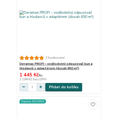
2 hodnocení
Deramax PROFI – voděodolný odpuzovač kun a
hlodavců s adaptérem (dosah 650 m²)
1 445 Kč
/
ks
1 194 Kč
bez DPH
Přidat do košíku
Doprava ZDARMA