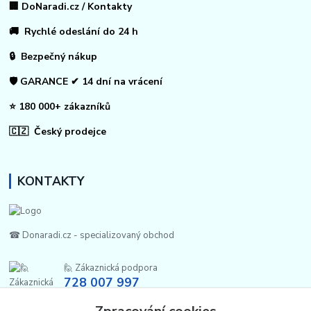
🏢 DoNaradi.cz / Kontakty
🚚 Rychlé odeslání do 24 h
🔒 Bezpečný nákup
🛡️ GARANCE ✔ 14 dní na vrácení
⭐ 180 000+ zákazníků
🇨🇿 Český prodejce
KONTAKTY
☎ Donaradi.cz - specializovaný obchod
🙋 Zákaznická podpora
728 007 997
Po-Pá |7:00-13:30|