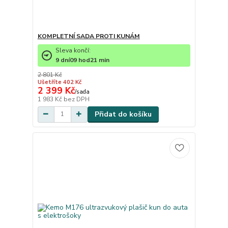
KOMPLETNÍ SADA PROTI KUNÁM
Sleva končí:
9
dní
09
hod
21
min
2 801 Kč
Ušetříte 402 Kč
2 399 Kč
/
sada
1 983 Kč
bez DPH
Přidat do košíku