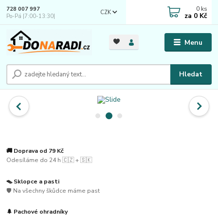
0
ks
728 007 997
CZK
za
0 Kč
Po-Pá |7:00-13:30|
Menu
Hledat
🚚 Doprava od 79 Kč
Odesíláme do 24 h 🇨🇿 + 🇸🇰
🪤 Sklopce a pasti
🛡️ Na všechny škůdce máme past
🌲 Pachové ohradníky