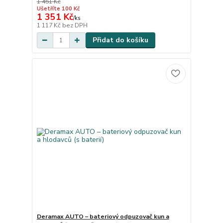
1 451 Kč
Ušetříte 100 Kč
1 351 Kč
/
ks
1 117 Kč
bez DPH
Přidat do košíku
Deramax AUTO – bateriový odpuzovač kun a