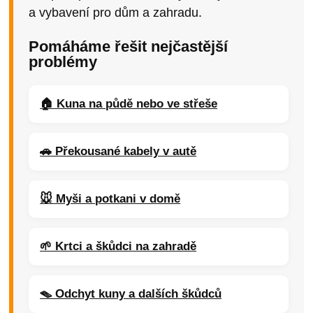
a vybavení pro dům a zahradu.
Pomáháme řešit nejčastější
problémy
🏠 Kuna na půdě nebo ve střeše
🚗 Překousané kabely v autě
🐭 Myši a potkani v domě
🌱 Krtci a škůdci na zahradě
🪤 Odchyt kuny a dalších škůdců