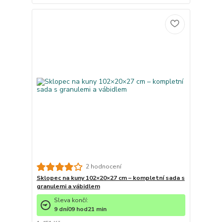
2 hodnocení
Sklopec na kuny 102×20×27 cm – kompletní sada s
granulemi a vábidlem
Sleva končí:
9
dní
09
hod
21
min