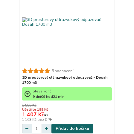
5 hodnocení
3D prostorový ultrazvukový odpuzovač - Dosah
1700 m3
Sleva končí:
9
dní
09
hod
21
min
1 595 Kč
Ušetříte 188 Kč
1 407 Kč
/
ks
1 163 Kč
bez DPH
Přidat do košíku