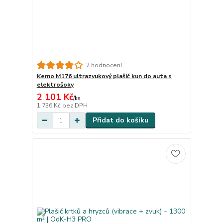
2 hodnocení
Kemo M176 ultrazvukový plašič kun do auta s
elektrošoky
2 101 Kč
/
ks
1 736 Kč
bez DPH
Přidat do košíku