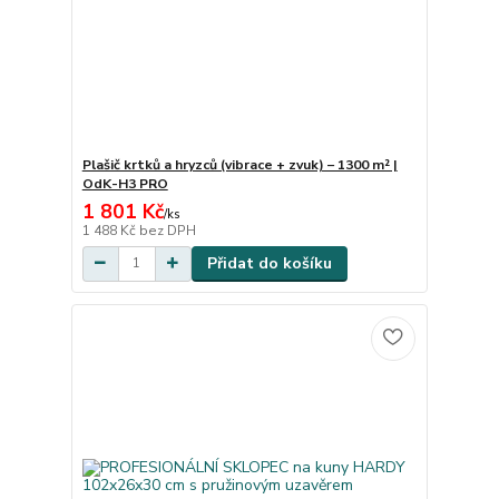
Plašič krtků a hryzců (vibrace + zvuk) – 1300 m² |
OdK-H3 PRO
1 801 Kč
/
ks
1 488 Kč
bez DPH
Přidat do košíku