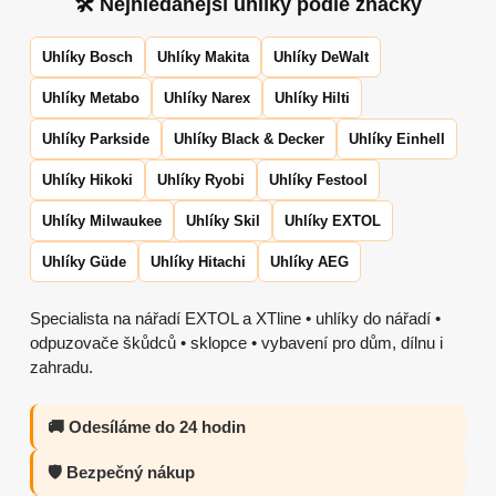
🛠 Nejhledanější uhlíky podle značky
Uhlíky Bosch
Uhlíky Makita
Uhlíky DeWalt
Uhlíky Metabo
Uhlíky Narex
Uhlíky Hilti
Uhlíky Parkside
Uhlíky Black & Decker
Uhlíky Einhell
Uhlíky Hikoki
Uhlíky Ryobi
Uhlíky Festool
Uhlíky Milwaukee
Uhlíky Skil
Uhlíky EXTOL
Uhlíky Güde
Uhlíky Hitachi
Uhlíky AEG
Specialista na nářadí EXTOL a XTline • uhlíky do nářadí •
odpuzovače škůdců • sklopce • vybavení pro dům, dílnu i
zahradu.
🚚 Odesíláme do 24 hodin
🛡️ Bezpečný nákup