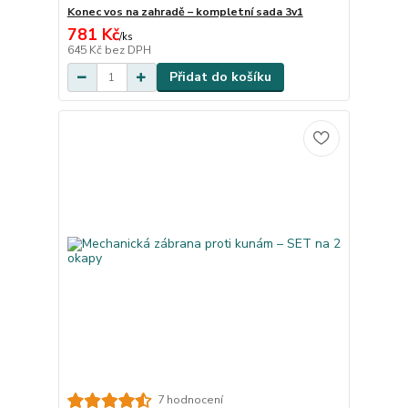
Konec vos na zahradě – kompletní sada 3v1
781 Kč
/
ks
645 Kč
bez DPH
Přidat do košíku
7 hodnocení