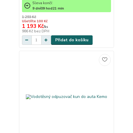
Sleva končí:
9
dní
09
hod
21
min
1 293 Kč
Ušetříte 100 Kč
1 193 Kč
/
ks
986 Kč
bez DPH
Přidat do košíku