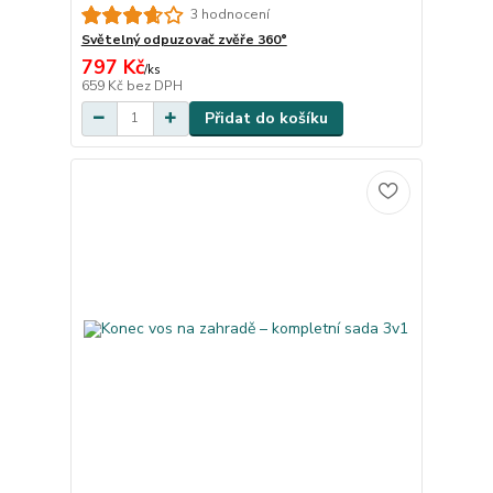
3 hodnocení
Světelný odpuzovač zvěře 360°
797 Kč
/
ks
659 Kč
bez DPH
Přidat do košíku