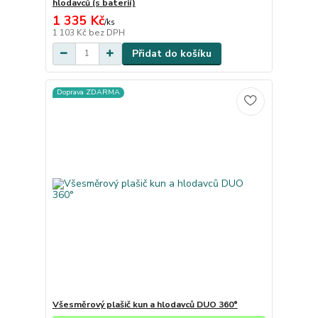
hlodavců (s baterií)
1 335 Kč
/
ks
1 103 Kč
bez DPH
Přidat do košíku
Doprava ZDARMA
Všesměrový plašič kun a hlodavců DUO 360°