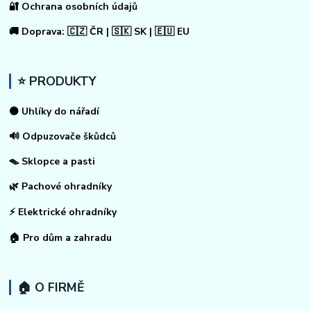
🔐 Ochrana osobních údajů
🚚 Doprava: 🇨🇿 ČR | 🇸🇰 SK | 🇪🇺 EU
⭐ PRODUKTY
⚫ Uhlíky do nářadí
🔊 Odpuzovače škůdců
🪤 Sklopce a pasti
🌿 Pachové ohradníky
⚡
Elektrické ohradníky
🏠
Pro dům a zahradu
🏠 O FIRMĚ