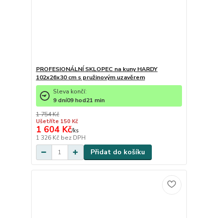
PROFESIONÁLNÍ SKLOPEC na kuny HARDY
102x26x30 cm s pružinovým uzavěrem
Sleva končí:
9
dní
09
hod
21
min
1 754 Kč
Ušetříte 150 Kč
1 604 Kč
/
ks
1 326 Kč
bez DPH
Přidat do košíku