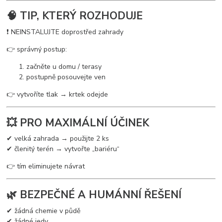
🧠 TIP, KTERÝ ROZHODUJE
❗ NEINSTALUJTE doprostřed zahrady
👉 správný postup:
začněte u domu / terasy
postupně posouvejte ven
👉 vytvoříte tlak → krtek odejde
💥 PRO MAXIMÁLNÍ ÚČINEK
✔ velká zahrada → použijte 2 ks
✔ členitý terén → vytvořte „bariéru“
👉 tím eliminujete návrat
🌿 BEZPEČNÉ A HUMÁNNÍ ŘEŠENÍ
✔ žádná chemie v půdě
✔ žádné jedy