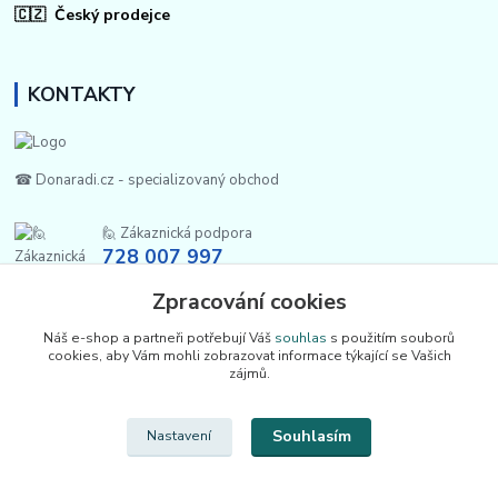
🇨🇿 Český prodejce
KONTAKTY
☎ Donaradi.cz - specializovaný obchod
🙋 Zákaznická podpora
728 007 997
Po-Pá |7:00-13:30|
Zpracování cookies
info@repulse.cz
Náš e-shop a partneři potřebují Váš
souhlas
s použitím souborů
cookies, aby Vám mohli zobrazovat informace týkající se Vašich
zájmů.
Souhlasím
Nastavení
Upravit sběr cookies.