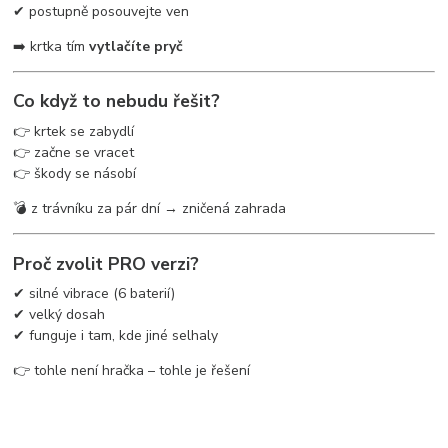
✔ postupně posouvejte ven
➡️ krtka tím
vytlačíte pryč
Co když to nebudu řešit?
👉 krtek se zabydlí
👉 začne se vracet
👉 škody se násobí
💣 z trávníku za pár dní → zničená zahrada
Proč zvolit PRO verzi?
✔ silné vibrace (6 baterií)
✔ velký dosah
✔ funguje i tam, kde jiné selhaly
👉 tohle není hračka – tohle je řešení