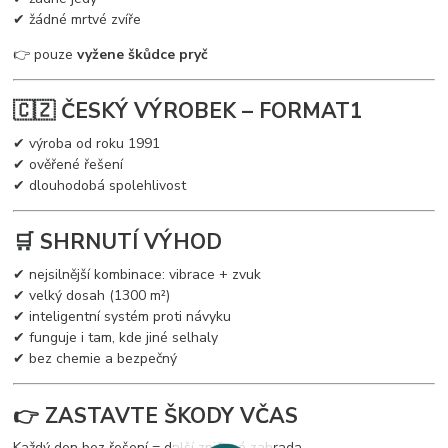
✔ žádné mrtvé zvíře
👉 pouze
vyžene škůdce pryč
🇨🇿 ČESKÝ VÝROBEK – FORMAT1
✔ výroba od roku 1991
✔ ověřené řešení
✔ dlouhodobá spolehlivost
🛒 SHRNUTÍ VÝHOD
✔ nejsilnější kombinace: vibrace + zvuk
✔ velký dosah (1300 m²)
✔ inteligentní systém proti návyku
✔ funguje i tam, kde jiné selhaly
✔ bez chemie a bezpečný
👉 ZASTAVTE ŠKODY VČAS
Každý den bez řešení = další zničená zahrada.