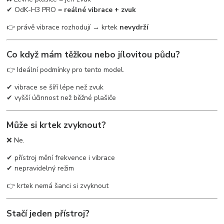
✔ OdK-H3 PRO =
reálné vibrace + zvuk
👉 právě vibrace rozhodují → krtek
nevydrží
Co když mám těžkou nebo jílovitou půdu?
👉 Ideální podmínky pro tento model.
✔ vibrace se šíří lépe než zvuk
✔ vyšší účinnost než běžné plašiče
Může si krtek zvyknout?
❌ Ne.
✔ přístroj mění frekvence i vibrace
✔ nepravidelný režim
👉 krtek nemá šanci si zvyknout
Stačí jeden přístroj?