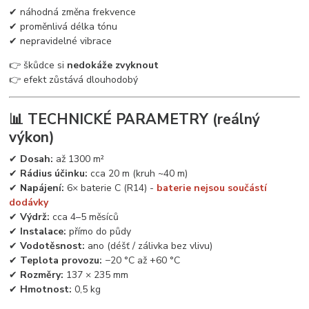
✔ náhodná změna frekvence
✔ proměnlivá délka tónu
✔ nepravidelné vibrace
👉 škůdce si
nedokáže zvyknout
👉 efekt zůstává dlouhodobý
📊 TECHNICKÉ PARAMETRY (reálný
výkon)
✔
Dosah:
až 1300 m²
✔
Rádius účinku:
cca 20 m (kruh ~40 m)
✔
Napájení:
6× baterie C (R14) -
baterie nejsou součástí
dodávky
✔
Výdrž:
cca 4–5 měsíců
✔
Instalace:
přímo do půdy
✔
Vodotěsnost:
ano (déšť / zálivka bez vlivu)
✔
Teplota provozu:
−20 °C až +60 °C
✔
Rozměry:
137 × 235 mm
✔
Hmotnost:
0,5 kg