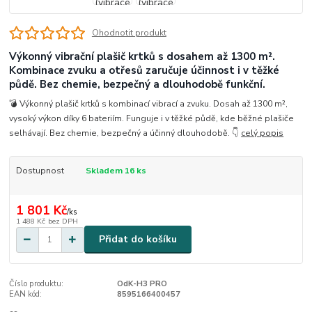
Ohodnotit produkt
Výkonný vibrační plašič krtků s dosahem až 1300 m².
Kombinace zvuku a otřesů zaručuje účinnost i v těžké
půdě. Bez chemie, bezpečný a dlouhodobě funkční.
💣 Výkonný plašič krtků s kombinací vibrací a zvuku. Dosah až 1300 m²,
vysoký výkon díky 6 bateriím. Funguje i v těžké půdě, kde běžné plašiče
selhávají. Bez chemie, bezpečný a účinný dlouhodobě. 👇
celý popis
Dostupnost
Skladem 16 ks
1 801 Kč
/
ks
1 488 Kč
bez DPH
Přidat do košíku
Číslo produktu:
OdK-H3 PRO
EAN kód:
8595166400457