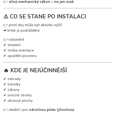
👉
silný mechanický výkon – ne jen zvuk
⚠️ CO SE STANE PO INSTALACI
👉 první dny může být aktivita vyšší
➡ krtek je podrážděný
👉 následně:
✔ zmatení
✔ ztráta orientace
✔ opuštění prostoru
🔥 KDE JE NEJÚČINNĚJŠÍ
✔ zahrady
✔ trávníky
✔ záhony
✔ ovocné stromy
✔ okrasné plochy
👉 ideální i pro
náročnou půdu (jílovitou)