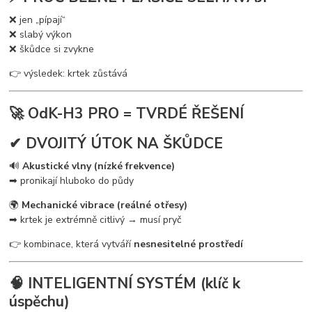
❌ jen „pípají“
❌ slabý výkon
❌ škůdce si zvykne
👉 výsledek: krtek zůstává
🚀 OdK-H3 PRO = TVRDÉ ŘEŠENÍ
✔ DVOJITÝ ÚTOK NA ŠKŮDCE
🔊
Akustické vlny (nízké frekvence)
➡ pronikají hluboko do půdy
🌍
Mechanické vibrace (reálné otřesy)
➡ krtek je extrémně citlivý → musí pryč
👉 kombinace, která vytváří
nesnesitelné prostředí
🧠 INTELIGENTNÍ SYSTÉM (klíč k
úspěchu)