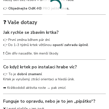
👉
Objednejte OdK-H3 PRO ještě dnes.
❓ Vaše dotazy
Jak rychle se zbavím krtka?
👉 První změna během pár dní.
👉 Do 1–3 týdnů krtek většinou
opustí zahradu úplně
.
❗ Čím dřív nasadíte, tím menší škody.
Co když krtek po instalaci hrabe víc?
👉 To je
dobré znamení
.
Krtek je vyrušený, ztrácí orientaci a hledá únik.
➡️ Krátkodobě aktivita roste → pak zmizí.
Funguje to opravdu, nebo je to jen „pípátko“?
❌ Levné plašiče = jen zvuk