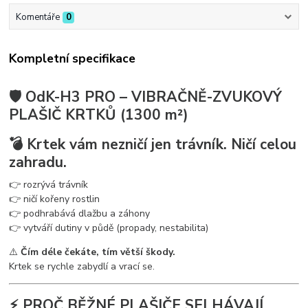
Komentáře
0
Kompletní specifikace
🛡️ OdK-H3 PRO – VIBRAČNĚ-ZVUKOVÝ
PLAŠIČ KRTKŮ (1300 m²)
💣 Krtek vám nezničí jen trávník. Ničí celou
zahradu.
👉 rozrývá trávník
👉 ničí kořeny rostlin
👉 podhrabává dlažbu a záhony
👉 vytváří dutiny v půdě (propady, nestabilita)
⚠️
Čím déle čekáte, tím větší škody.
Krtek se rychle zabydlí a vrací se.
⚡ PROČ BĚŽNÉ PLAŠIČE SELHÁVAJÍ