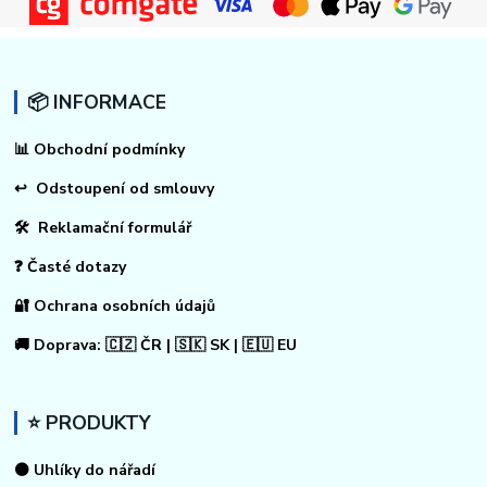
📦 INFORMACE
📊
Obchodní podmínky
↩
Odstoupení od smlouvy
🛠 Reklamační formulář
❓ Časté dotazy
🔐 Ochrana osobních údajů
🚚 Doprava: 🇨🇿 ČR | 🇸🇰 SK | 🇪🇺 EU
⭐ PRODUKTY
⚫ Uhlíky do nářadí