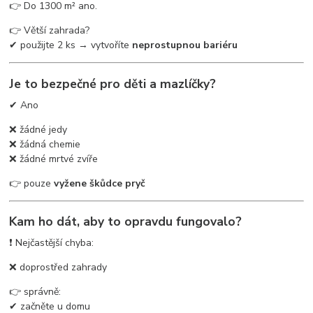
👉 Do 1300 m² ano.
👉 Větší zahrada?
✔ použijte 2 ks → vytvoříte
neprostupnou bariéru
Je to bezpečné pro děti a mazlíčky?
✔ Ano
❌ žádné jedy
❌ žádná chemie
❌ žádné mrtvé zvíře
👉 pouze
vyžene škůdce pryč
Kam ho dát, aby to opravdu fungovalo?
❗ Nejčastější chyba:
❌ doprostřed zahrady
👉 správně:
✔ začněte u domu