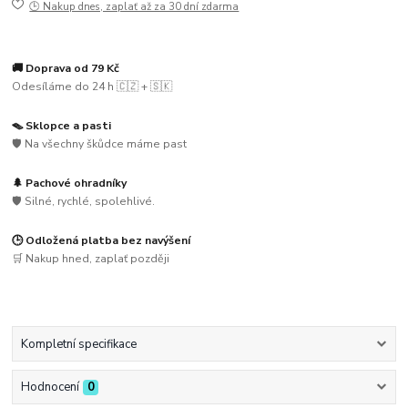
🕒 Nakup dnes, zaplať až za 30 dní zdarma
🚚 Doprava od 79 Kč
Odesíláme do 24 h 🇨🇿 + 🇸🇰
🪤 Sklopce a pasti
🛡️ Na všechny škůdce máme past
🌲 Pachové ohradníky
🛡️ Silné, rychlé, spolehlivé.
🕒 Odložená platba bez navýšení
🛒 Nakup hned, zaplať později
Kompletní specifikace
Hodnocení
0