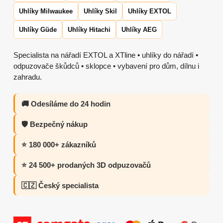
Uhlíky Milwaukee
Uhlíky Skil
Uhlíky EXTOL
Uhlíky Güde
Uhlíky Hitachi
Uhlíky AEG
Specialista na nářadí EXTOL a XTline • uhlíky do nářadí •
odpuzovače škůdců • sklopce • vybavení pro dům, dílnu i
zahradu.
🚚 Odesíláme do 24 hodin
🛡️ Bezpečný nákup
⭐ 180 000+ zákazníků
⭐ 24 500+ prodaných 3D odpuzovačů
🇨🇿 Český specialista