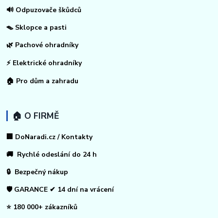
🔊 Odpuzovače škůdců
🪤 Sklopce a pasti
🌿 Pachové ohradníky
⚡
Elektrické ohradníky
🏠
Pro dům a zahradu
🏠 O FIRMĚ
🏢 DoNaradi.cz / Kontakty
🚚 Rychlé odeslání do 24 h
🔒 Bezpečný nákup
🛡️ GARANCE ✔ 14 dní na vrácení
⭐ 180 000+ zákazníků