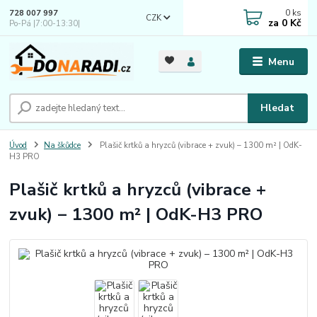
0
ks
728 007 997
CZK
za
0 Kč
Po-Pá |7:00-13:30|
Menu
Hledat
Úvod
Na škůdce
Plašič krtků a hryzců (vibrace + zvuk) – 1300 m² | OdK-
H3 PRO
Plašič krtků a hryzců (vibrace +
zvuk) – 1300 m² | OdK-H3 PRO