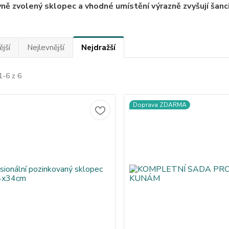
ně zvolený sklopec a vhodné umístění výrazně zvyšují šanc
jší
Nejlevnější
Nejdražší
1-6 z 6
Doprava ZDARMA