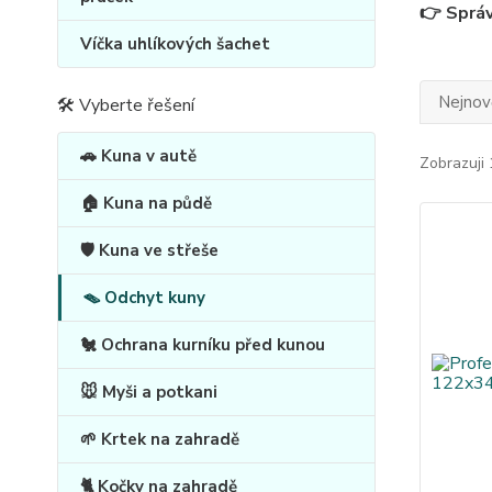
👉 Správ
Víčka uhlíkových šachet
Nejnově
🛠 Vyberte řešení
🚗 Kuna v autě
Zobrazuji 
🏠 Kuna na půdě
🛡️ Kuna ve střeše
🪤 Odchyt kuny
🐔 Ochrana kurníku před kunou
🐭 Myši a potkani
🌱 Krtek na zahradě
🐈 Kočky na zahradě