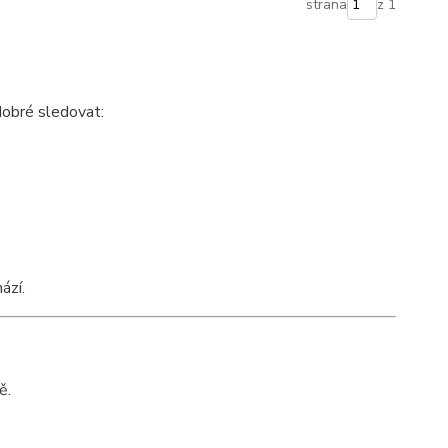
strana
z 1
dobré sledovat:
ází.
ě.