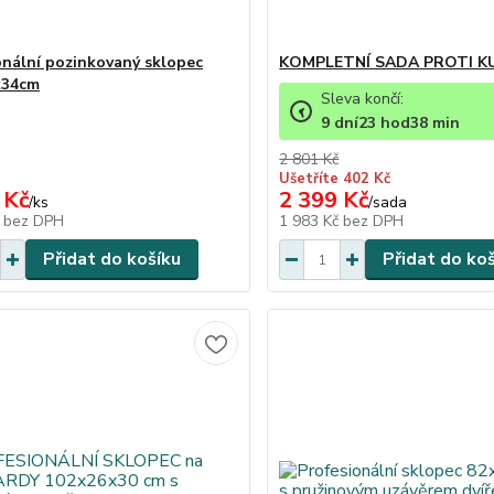
onální pozinkovaný sklopec
KOMPLETNÍ SADA PROTI 
x34cm
Sleva končí:
9
dní
23
hod
38
min
2 801 Kč
Ušetříte 402 Kč
 Kč
2 399 Kč
/
ks
/
sada
č
bez DPH
1 983 Kč
bez DPH
Přidat do košíku
Přidat do ko