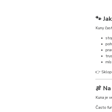
🐾 Ja
Kuny čast
sto
poh
pra
tru
mís
👉 Sklope
🍖 Na
Kuna je v
Často fun