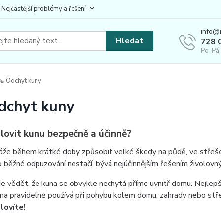
 Nejčastější problémy a řešení
info@
Hledat
728 
Po-Pá 
 Odchyt kuny
dchyt kuny
ulovit kunu bezpečně a účinně?
áže během krátké doby způsobit velké škody na půdě, ve střeš
o běžné odpuzování nestačí, bývá nejúčinnějším řešením živolovn
je vědět, že kuna se obvykle nechytá přímo uvnitř domu. Nejlepší
na pravidelně používá při pohybu kolem domu, zahrady nebo stř
lovíte!