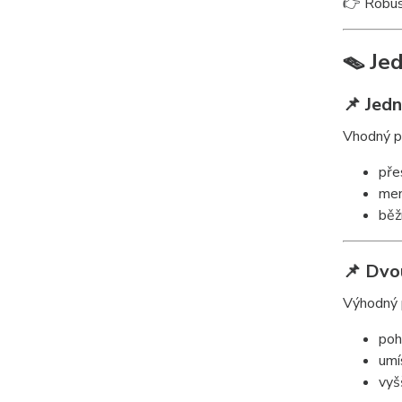
👉 Robus
🪤 Je
📌 Jed
Vhodný p
pře
men
běž
📌 Dvo
Výhodný p
poh
umí
vyš