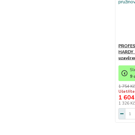
PROFES
HARDY 1
uzavěr
Sl
9
1 754 Kč
Ušetříte
1 604
1 326 K