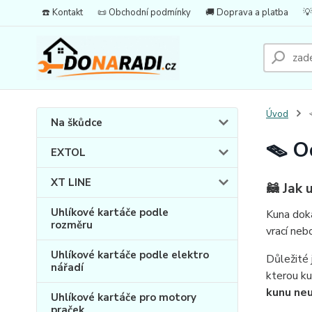
☎️ Kontakt
📜 Obchodní podmínky
🚚 Doprava a platba
💡
Úvod

Na škůdce
🪤 O
EXTOL
XT LINE
🦝 Jak 
Uhlíkové kartáče podle
Kuna dok
rozměru
vrací neb
Uhlíkové kartáče podle elektro
Důležité 
nářadí
kterou ku
kunu neu
Uhlíkové kartáče pro motory
praček