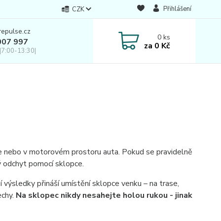
Přihlášení
CZK
repulse.cz
0
ks
007 997
za
0 Kč
|7:00-13:30|
e nebo v motorovém prostoru auta. Pokud se pravidelně
ý odchyt pomocí sklopce.
 výsledky přináší umístění sklopce venku – na trase,
echy.
Na sklopec nikdy nesahejte holou rukou - jinak