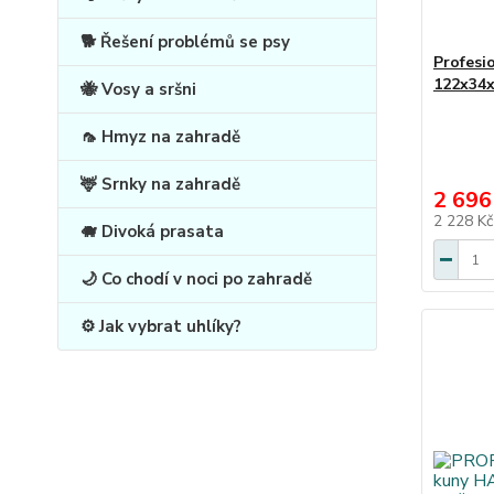
🐕 Řešení problémů se psy
Profesi
122x34
🐝 Vosy a sršni
🦟 Hmyz na zahradě
🦌 Srnky na zahradě
2 696
2 228 K
🐗 Divoká prasata
🌙 Co chodí v noci po zahradě
⚙️ Jak vybrat uhlíky?