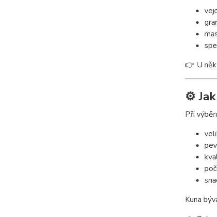
vej
gra
mas
spe
👉 U něk
⚙️ Ja
Při výběr
vel
pev
kva
poč
sna
Kuna bývá