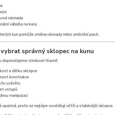
ce
nule
ová návnada
ciální vábidla na kuny
terých kun pomůže změna návnady nebo umístění pasti.
k vybrat správný sklopec na kunu
u doporučujeme sledovat hlavně:
ikost a délku sklopce
nost konstrukce
litu uzávěru
et vstupů
dnou manipulaci
 opatrná, proto se nejlépe osvědčují větší a stabilnější sklopce.