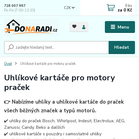
0
ks
728 007 997
CZK
za
0 Kč
Po-Pá |7:00-13:30|
Menu
Hledat
Úvod
Uhlíkové kartáče pro motory praček
Uhlíkové kartáče pro motory
praček
👉 Nabízíme uhlíky a uhlíkové kartáče do praček
všech běžných značek a typů motorů.
✔️ uhlíky do praček Bosch, Whirlpool, Indesit, Electrolux, AEG,
Zanussi, Candy, Beko a dalších
✔️ uhlíkové kartáče s pouzdry i samostatné uhlíky