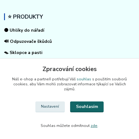
⭐ PRODUKTY
⚫ Uhlíky do nářadí
🔊 Odpuzovače škůdců
🪤 Sklopce a pasti
🌿 Pachové ohradníky
Zpracování cookies
⚡
Elektrické ohradníky
Náš e-shop a partneři potřebují Váš
souhlas
s použitím souborů
cookies, aby Vám mohli zobrazovat informace týkající se Vašich
🏠
Pro dům a zahradu
zájmů.
Souhlasím
Nastavení
🏠 O FIRMĚ
🏢 DoNaradi.cz / Kontakty
Souhlas můžete odmítnout
zde
.
🚚 Rychlé odeslání do 24 h