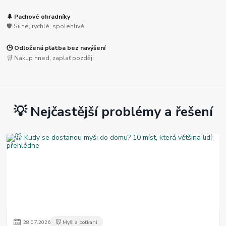
🌲 Pachové ohradníky
🛡️ Silné, rychlé, spolehlivé.
🕒 Odložená platba bez navýšení
🛒 Nakup hned, zaplať později
💡 Nejčastější problémy a řešení
28
.
07
.
2026
🐭 Myši a potkani