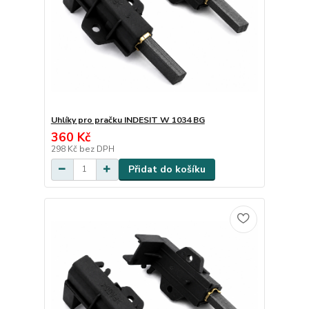
Uhlíky pro pračku INDESIT W 1034 BG
360 Kč
298 Kč
bez DPH
Přidat do košíku