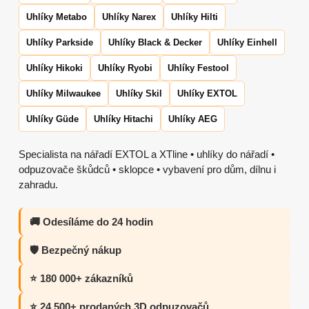
Uhlíky Metabo
Uhlíky Narex
Uhlíky Hilti
Uhlíky Parkside
Uhlíky Black & Decker
Uhlíky Einhell
Uhlíky Hikoki
Uhlíky Ryobi
Uhlíky Festool
Uhlíky Milwaukee
Uhlíky Skil
Uhlíky EXTOL
Uhlíky Güde
Uhlíky Hitachi
Uhlíky AEG
Specialista na nářadí EXTOL a XTline • uhlíky do nářadí •
odpuzovače škůdců • sklopce • vybavení pro dům, dílnu i
zahradu.
🚚 Odesíláme do 24 hodin
🛡️ Bezpečný nákup
⭐ 180 000+ zákazníků
⭐ 24 500+ prodaných 3D odpuzovačů