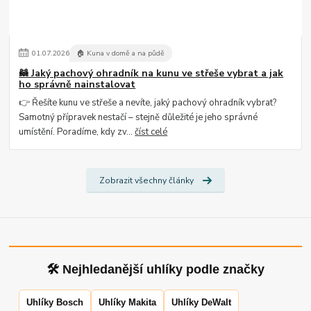
01
.
07
.
2026
🏠 Kuna v domě a na půdě
🦝 Jaký pachový ohradník na kunu ve střeše vybrat a jak
ho správně nainstalovat
👉 Řešíte kunu ve střeše a nevíte, jaký pachový ohradník vybrat?
Samotný přípravek nestačí – stejně důležité je jeho správné
umístění. Poradíme, kdy zv...
číst celé
Zobrazit všechny články
🛠 Nejhledanější uhlíky podle značky
Uhlíky Bosch
Uhlíky Makita
Uhlíky DeWalt