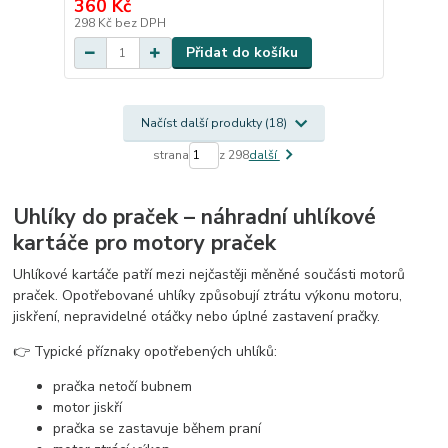
360 Kč
298 Kč
bez DPH
Přidat do košíku
Načíst další produkty (18)
strana
z 298
další
Uhlíky do praček – náhradní uhlíkové
kartáče pro motory praček
Uhlíkové kartáče patří mezi nejčastěji měněné součásti motorů
praček. Opotřebované uhlíky způsobují ztrátu výkonu motoru,
jiskření, nepravidelné otáčky nebo úplné zastavení pračky.
👉 Typické příznaky opotřebených uhlíků:
pračka netočí bubnem
motor jiskří
pračka se zastavuje během praní