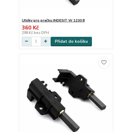
Uhlíky pro pračku INDESIT W 1230 B
360 Kč
298 Kč
bez DPH
Přidat do košíku