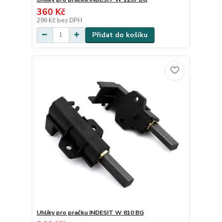
360 Kč
298 Kč
bez DPH
Přidat do košíku
Uhlíky pro pračku INDESIT W 810 BG