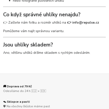
nebo fotografie původních uhlíků
Co když správné uhlíky nenajdu?
👉 Zašlete nám fotku a rozměr uhlíků na
👉 info@repulse.cz
Pomůžeme vám najít správnou variantu.
Jsou uhlíky skladem?
Ano, většinu uhlíků držíme skladem s rychlým odesláním.
🚚 Doprava od 79 Kč
Odesíláme do 24 h 🇨🇿 + 🇸🇰
🪤 Sklopce a pasti
🛡️ Na všechny škůdce máme past