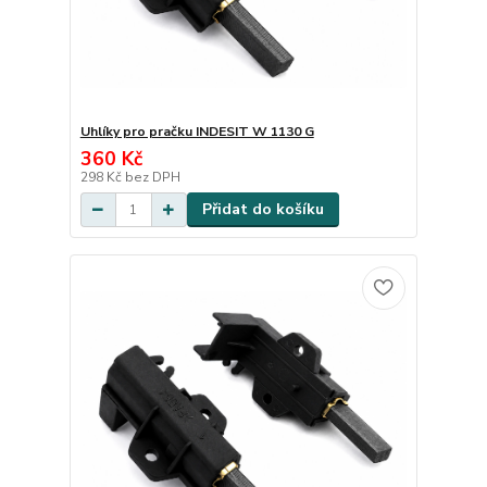
Uhlíky pro pračku INDESIT W 1130 G
360 Kč
298 Kč
bez DPH
Přidat do košíku