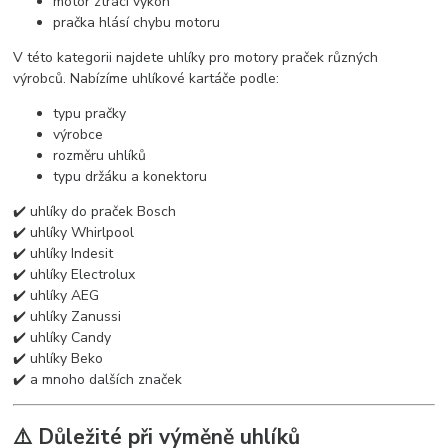
motor ztrácí výkon
pračka hlásí chybu motoru
V této kategorii najdete uhlíky pro motory praček různých
výrobců. Nabízíme uhlíkové kartáče podle:
typu pračky
výrobce
rozměru uhlíků
typu držáku a konektoru
✔️ uhlíky do praček Bosch
✔️ uhlíky Whirlpool
✔️ uhlíky Indesit
✔️ uhlíky Electrolux
✔️ uhlíky AEG
✔️ uhlíky Zanussi
✔️ uhlíky Candy
✔️ uhlíky Beko
✔️ a mnoho dalších značek
⚠️ Důležité při výměně uhlíků