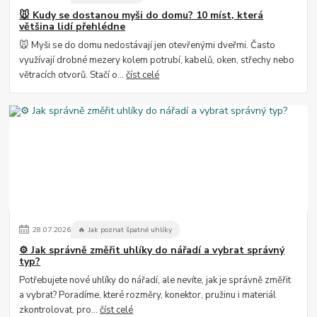
🐭 Kudy se dostanou myši do domu? 10 míst, která
většina lidí přehlédne
🐭 Myši se do domu nedostávají jen otevřenými dveřmi. Často
využívají drobné mezery kolem potrubí, kabelů, oken, střechy nebo
větracích otvorů. Stačí o...
číst celé
28
.
07
.
2026
🔥 Jak poznat špatné uhlíky
⚙️ Jak správně změřit uhlíky do nářadí a vybrat správný
typ?
Potřebujete nové uhlíky do nářadí, ale nevíte, jak je správně změřit
a vybrat? Poradíme, které rozměry, konektor, pružinu i materiál
zkontrolovat, pro...
číst celé