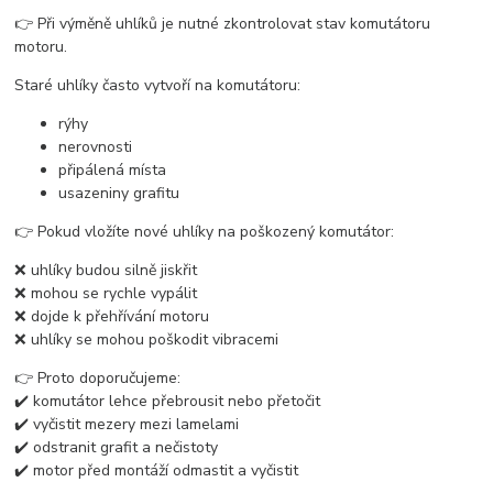
👉 Při výměně uhlíků je nutné zkontrolovat stav komutátoru
motoru.
Staré uhlíky často vytvoří na komutátoru:
rýhy
nerovnosti
připálená místa
usazeniny grafitu
👉 Pokud vložíte nové uhlíky na poškozený komutátor:
❌ uhlíky budou silně jiskřit
❌ mohou se rychle vypálit
❌ dojde k přehřívání motoru
❌ uhlíky se mohou poškodit vibracemi
👉 Proto doporučujeme:
✔️ komutátor lehce přebrousit nebo přetočit
✔️ vyčistit mezery mezi lamelami
✔️ odstranit grafit a nečistoty
✔️ motor před montáží odmastit a vyčistit