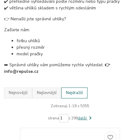
✔️ přehledné vyhledávání podle rozměru nebo typu pračky
✔️ většina uhlíků skladem s rychlým odesláním
👉 Nenašli jste správné uhlíky?
Zašlete nám:
fotku uhlíků
přesný rozměr
model pračky
➡️ Správné uhlíky vám pomůžeme rychle vyhledat.
👉
info@repulse.cz
Nejnovější
Nejlevnější
Nejdražší
Zobrazuji 1-18 z 5355
strana
z 298
další