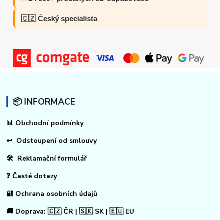
🇨🇿 Český specialista
📦 INFORMACE
📊
Obchodní podmínky
↩
Odstoupení od smlouvy
🛠 Reklamační formulář
❓ Časté dotazy
🔐 Ochrana osobních údajů
🚚 Doprava: 🇨🇿 ČR | 🇸🇰 SK | 🇪🇺 EU