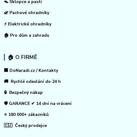
🪤 Sklopce a pasti
🌿 Pachové ohradníky
⚡
Elektrické ohradníky
🏠
Pro dům a zahradu
🏠 O FIRMĚ
🏢 DoNaradi.cz / Kontakty
🚚 Rychlé odeslání do 24 h
🔒 Bezpečný nákup
🛡️ GARANCE ✔ 14 dní na vrácení
⭐ 180 000+ zákazníků
🇨🇿 Český prodejce