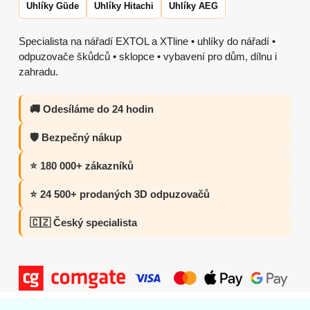
Uhlíky Güde
Uhlíky Hitachi
Uhlíky AEG
Specialista na nářadí EXTOL a XTline • uhlíky do nářadí •
odpuzovače škůdců • sklopce • vybavení pro dům, dílnu i
zahradu.
🚚 Odesíláme do 24 hodin
🛡️ Bezpečný nákup
⭐ 180 000+ zákazníků
⭐ 24 500+ prodaných 3D odpuzovačů
🇨🇿 Český specialista