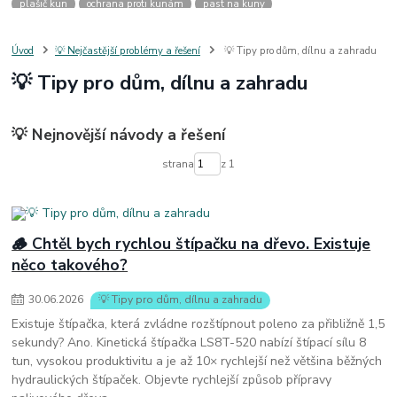
plašič kun
ochrana proti kunám
past na kuny
jak vyhnat kunu z auta
plašič kun do auta
jak ulovit kunu
past na kunu
myši v domě
odpuzovač myší
jak se zbavit vos
Úvod
💡 Nejčastější problémy a řešení
💡 Tipy pro dům, dílnu a zahradu
odpuzovač vos
likvidace vos
pasti na myši
kuna
klíště
💡 Tipy pro dům, dílnu a zahradu
štěnice
štěnice v hotelu
jak se zbavit kuny
kuna ve střeše
pachový ohradník na kuny
jak vyhnat kunu ze střechy
💡 Nejnovější návody a řešení
pachový odpuzovač kun
mravenci na zahradě
jak se zbavit mravenců
mravenci a mšice
uhlíky do nářadí
uhlíky do nařadí
strana
z 1
uhlíky do vysavače
uhlíky do pračky
uhlíky do
uhlíky bosch
uhlíky parkside
uhlíky ferm
uhlíky makita
uhlíkové kartáče
kde sehnat uhlíky
kde koupit uhlíky
🪵 Chtěl bych rychlou štípačku na dřevo. Existuje
něco takového?
30
.
06
.
2026
💡 Tipy pro dům, dílnu a zahradu
Existuje štípačka, která zvládne rozštípnout poleno za přibližně 1,5
sekundy? Ano. Kinetická štípačka LS8T-520 nabízí štípací sílu 8
tun, vysokou produktivitu a je až 10× rychlejší než většina běžných
hydraulických štípaček. Objevte rychlejší způsob přípravy