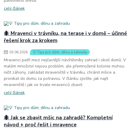
palivového dřeva.
celý článek
🐜 Mravenci v trávníku, na terase i v domě – účinné
řešení krok za krokem
03
.
06
.
2026
💡 Tipy pro dům, dílnu a zahradu
Mravenci patří mezi nejčastější návštěvníky zahrad i okolí domů. V
malém množství nejsou problém, ale přemnožené kolonie mohou
ničit záhony, zakládat mraveniště v trávníku, chránit mšice a
pronikat do domu za potravou. V článku zjistíte, jak najít
mraveniště i jak se trvale mravenců zbavit.
celý článek
🐜 Jak se zbavit mšic na zahradě? Kompletní
návod + proč řešit i mravence