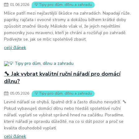
01
.
06
.
2026
💡 Tipy pro dům, dílnu a zahradu
Mšice patří mezi nejčastější škůdce na zahradách. Napadají růže,
papriky, rajčata i ovocné stromy a dokážou během krátké doby
způsobit značné škody. Málokdo však ví, že jejich největšími
pomocníky jsou mravenci, kteří je chrání a rozšiřují po zahradě.
Podívejte se, jak se mšic spolehlivě zbavit.
celý článek
🔧 Jak vybrat kvalitní ruční nářadí pro domácí
dílnu?
05
.
05
.
2026
💡 Tipy pro dům, dílnu a zahradu
Levné nářadí se ohýbá, špatně drží a často dlouho nevydrží. 🔧
Pokud vybavuješ domácí dílnu nebo hledáš spolehlivé ruční
nářadí, vyplatí se vybírat správně hned na začátku. Poradíme,
které nářadí je opravdu důležité, na co si dát pozor a proč se
kvalita dlouhodobě vyplatí.
celý článek