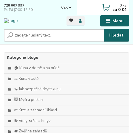
0
ks
728 007 997
CZK
za
0 Kč
Po-Pá |7:00-13:30|
Menu
Hledat
Kategorie blogu
🏠 Kuna v domě a na půdě
🚗 Kuna v autě
🪤 Jak bezpečně chytit kunu
🐭 Myši a potkani
🌱 Krtci a zahradní škůdci
🐝 Vosy, sršni a hmyz
🐗 Zvěř na zahradě