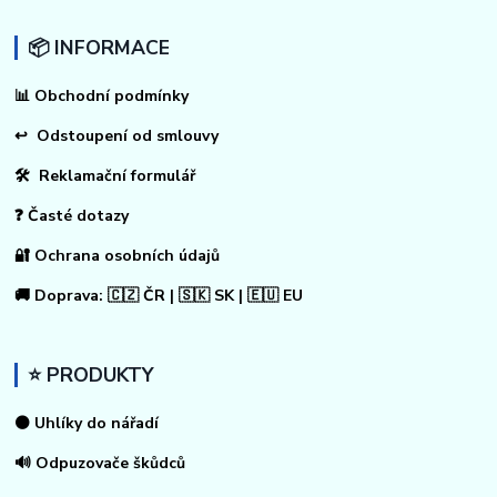
📦 INFORMACE
📊
Obchodní podmínky
↩
Odstoupení od smlouvy
🛠 Reklamační formulář
❓ Časté dotazy
🔐 Ochrana osobních údajů
🚚 Doprava: 🇨🇿 ČR | 🇸🇰 SK | 🇪🇺 EU
⭐ PRODUKTY
⚫ Uhlíky do nářadí
🔊 Odpuzovače škůdců