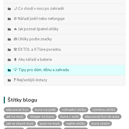
🌙 Co chodí v noci po zahradě
⚙️ Nářadí jiskří nebo nefunguje
🔥 Jak poznat špatné uhlíky
🧰 Uhlíky podle značky
🛠️ EXTOL a XTline poradna
🔋 Aku nářadí a baterie
💡 Tipy pro dům, dílnu a zahradu
❓ Nejčastější dotazy
Štítky blogu
odpuzovač kun
kuna na půdě
náhradní uhlíky
výměna uhlíků
jed na myši
sklopec na kunu
kuna v autě
odpuzovač kun do auta
jak se zbavit myší
past na myši
vadné uhlíky
kuna skalní