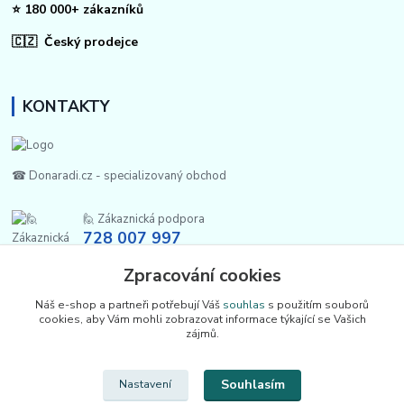
⭐ 180 000+ zákazníků
🇨🇿 Český prodejce
KONTAKTY
☎ Donaradi.cz - specializovaný obchod
🙋 Zákaznická podpora
728 007 997
Po-Pá |7:00-13:30|
Zpracování cookies
info@repulse.cz
Náš e-shop a partneři potřebují Váš
souhlas
s použitím souborů
cookies, aby Vám mohli zobrazovat informace týkající se Vašich
zájmů.
Souhlasím
Nastavení
Upravit sběr cookies.