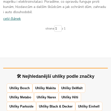
majetku i elektroinstalaci. Poradíme, co opravdu funguje proti
kunám, hlodavcům a dalším škůdcům a jak ochránit dům, zahradu
i auto dlouhodobě.
celý článek
strana
z 1
🛠 Nejhledanější uhlíky podle značky
Uhlíky Bosch
Uhlíky Makita
Uhlíky DeWalt
Uhlíky Metabo
Uhlíky Narex
Uhlíky Hilti
Uhlíky Parkside
Uhlíky Black & Decker
Uhlíky Einhell