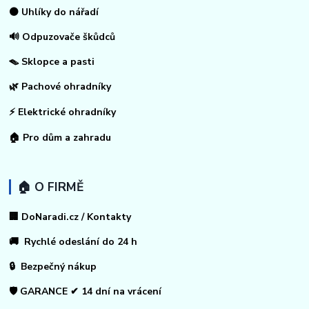
⚫ Uhlíky do nářadí
🔊 Odpuzovače škůdců
🪤 Sklopce a pasti
🌿 Pachové ohradníky
⚡
Elektrické ohradníky
🏠
Pro dům a zahradu
🏠 O FIRMĚ
🏢 DoNaradi.cz / Kontakty
🚚 Rychlé odeslání do 24 h
🔒 Bezpečný nákup
🛡️ GARANCE ✔ 14 dní na vrácení