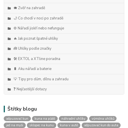
🐗 Zvěř na zahradě
🌙 Co chodí v noci po zahradě
⚙️ Nářadí jiskří nebo nefunguje
🔥 Jak poznat špatné uhlíky
🧰 Uhlíky podle značky
🛠️ EXTOL a XTline poradna
🔋 Aku nářadí a baterie
💡 Tipy pro dům, dílnu a zahradu
❓ Nejčastější dotazy
Štítky blogu
odpuzovač kun
kuna na půdě
náhradní uhlíky
výměna uhlíků
jed na myši
sklopec na kunu
kuna v autě
odpuzovač kun do auta