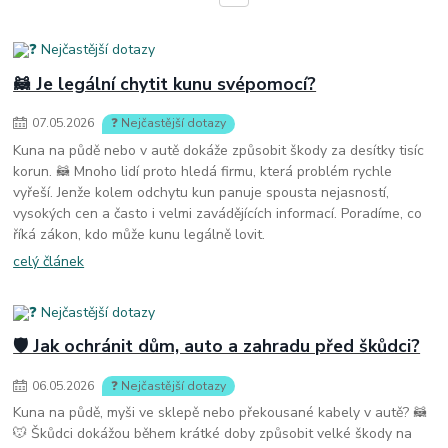
🦝 Je legální chytit kunu svépomocí?
07
.
05
.
2026
❓ Nejčastější dotazy
Kuna na půdě nebo v autě dokáže způsobit škody za desítky tisíc
korun. 🦝 Mnoho lidí proto hledá firmu, která problém rychle
vyřeší. Jenže kolem odchytu kun panuje spousta nejasností,
vysokých cen a často i velmi zavádějících informací. Poradíme, co
říká zákon, kdo může kunu legálně lovit.
celý článek
🛡️ Jak ochránit dům, auto a zahradu před škůdci?
06
.
05
.
2026
❓ Nejčastější dotazy
Kuna na půdě, myši ve sklepě nebo překousané kabely v autě? 🦝
🐭 Škůdci dokážou během krátké doby způsobit velké škody na