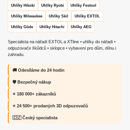
Uhlíky Hikoki
Uhlíky Ryobi
Uhlíky Festool
Uhlíky Milwaukee
Uhlíky Skil
Uhlíky EXTOL
Uhlíky Güde
Uhlíky Hitachi
Uhlíky AEG
Specialista na nářadí EXTOL a XTline • uhlíky do nářadí •
odpuzovače škůdců • sklopce • vybavení pro dům, dílnu i
zahradu.
🚚 Odesíláme do 24 hodin
🛡️ Bezpečný nákup
⭐ 180 000+ zákazníků
⭐ 24 500+ prodaných 3D odpuzovačů
🇨🇿 Český specialista