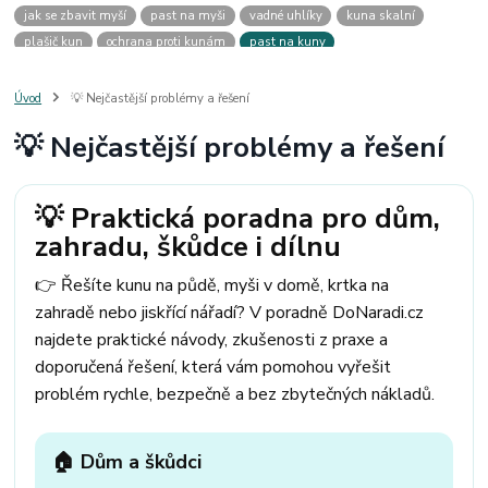
jak se zbavit myší
past na myši
vadné uhlíky
kuna skalní
plašič kun
ochrana proti kunám
past na kuny
jak vyhnat kunu z auta
plašič kun do auta
jak ulovit kunu
past na kunu
myši v domě
odpuzovač myší
jak se zbavit vos
Úvod
💡 Nejčastější problémy a řešení
odpuzovač vos
likvidace vos
pasti na myši
kuna
klíště
💡 Nejčastější problémy a řešení
štěnice
štěnice v hotelu
jak se zbavit kuny
kuna ve střeše
pachový ohradník na kuny
jak vyhnat kunu ze střechy
pachový odpuzovač kun
mravenci na zahradě
jak se zbavit mravenců
💡 Praktická poradna pro dům,
mravenci a mšice
uhlíky do nářadí
uhlíky do nařadí
zahradu, škůdce i dílnu
uhlíky do vysavače
uhlíky do pračky
uhlíky do
uhlíky bosch
uhlíky parkside
uhlíky ferm
uhlíky makita
uhlíkové kartáče
👉 Řešíte kunu na půdě, myši v domě, krtka na
kde sehnat uhlíky
kde koupit uhlíky
zahradě nebo jiskřící nářadí? V poradně DoNaradi.cz
najdete praktické návody, zkušenosti z praxe a
doporučená řešení, která vám pomohou vyřešit
problém rychle, bezpečně a bez zbytečných nákladů.
🏠 Dům a škůdci