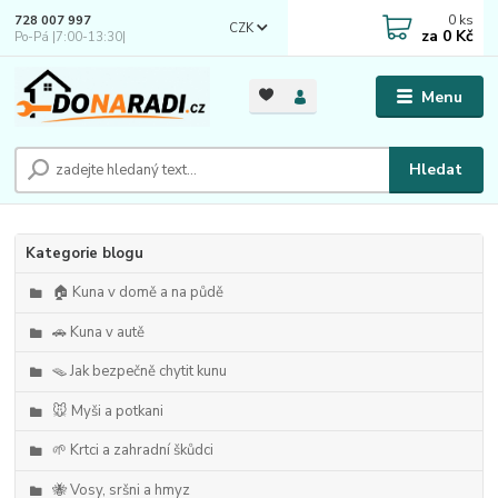
0
ks
728 007 997
CZK
za
0 Kč
Po-Pá |7:00-13:30|
Menu
Hledat
Kategorie blogu
🏠 Kuna v domě a na půdě
🚗 Kuna v autě
🪤 Jak bezpečně chytit kunu
🐭 Myši a potkani
🌱 Krtci a zahradní škůdci
🐝 Vosy, sršni a hmyz