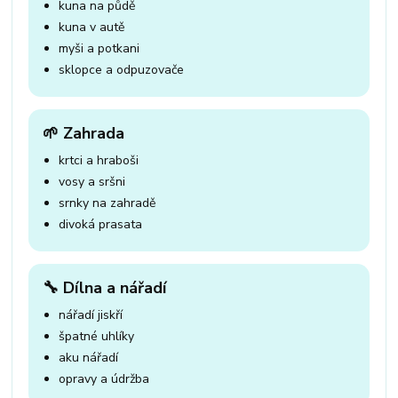
kuna na půdě
kuna v autě
myši a potkani
sklopce a odpuzovače
🌱 Zahrada
krtci a hraboši
vosy a sršni
srnky na zahradě
divoká prasata
🔧 Dílna a nářadí
nářadí jiskří
špatné uhlíky
aku nářadí
opravy a údržba