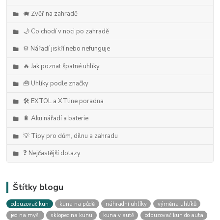
🐗 Zvěř na zahradě
🌙 Co chodí v noci po zahradě
⚙️ Nářadí jiskří nebo nefunguje
🔥 Jak poznat špatné uhlíky
🧰 Uhlíky podle značky
🛠️ EXTOL a XTline poradna
🔋 Aku nářadí a baterie
💡 Tipy pro dům, dílnu a zahradu
❓ Nejčastější dotazy
Štítky blogu
odpuzovač kun
kuna na půdě
náhradní uhlíky
výměna uhlíků
jed na myši
sklopec na kunu
kuna v autě
odpuzovač kun do auta