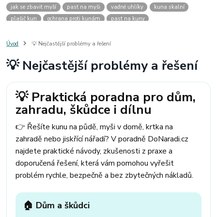
jak se zbavit myší
past na myši
vadné uhlíky
kuna skalní
plašič kun
ochrana proti kunám
past na kuny
jak vyhnat kunu z auta
plašič kun do auta
jak ulovit kunu
past na kunu
myši v domě
odpuzovač myší
jak se zbavit vos
Úvod
💡 Nejčastější problémy a řešení
odpuzovač vos
likvidace vos
pasti na myši
kuna
klíště
💡 Nejčastější problémy a řešení
štěnice
štěnice v hotelu
jak se zbavit kuny
kuna ve střeše
pachový ohradník na kuny
jak vyhnat kunu ze střechy
pachový odpuzovač kun
mravenci na zahradě
jak se zbavit mravenců
💡 Praktická poradna pro dům,
mravenci a mšice
uhlíky do nářadí
uhlíky do nařadí
zahradu, škůdce i dílnu
uhlíky do vysavače
uhlíky do pračky
uhlíky do
uhlíky bosch
uhlíky parkside
uhlíky ferm
uhlíky makita
uhlíkové kartáče
👉 Řešíte kunu na půdě, myši v domě, krtka na
kde sehnat uhlíky
kde koupit uhlíky
zahradě nebo jiskřící nářadí? V poradně DoNaradi.cz
najdete praktické návody, zkušenosti z praxe a
doporučená řešení, která vám pomohou vyřešit
problém rychle, bezpečně a bez zbytečných nákladů.
🏠 Dům a škůdci