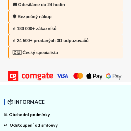
🚚 Odesíláme do 24 hodin
🛡️ Bezpečný nákup
⭐ 180 000+ zákazníků
⭐ 24 500+ prodaných 3D odpuzovačů
🇨🇿 Český specialista
📦 INFORMACE
📊
Obchodní podmínky
↩
Odstoupení od smlouvy