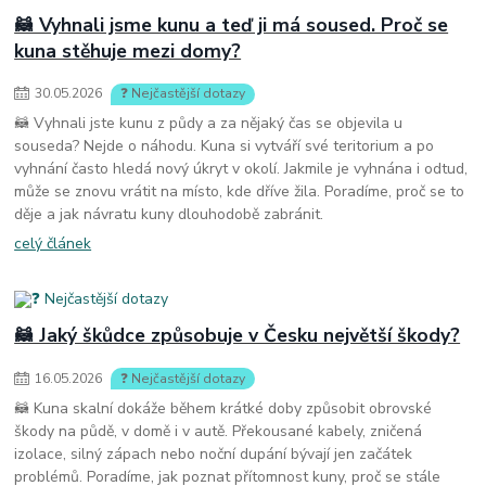
🦝 Vyhnali jsme kunu a teď ji má soused. Proč se
kuna stěhuje mezi domy?
30
.
05
.
2026
❓ Nejčastější dotazy
🦝 Vyhnali jste kunu z půdy a za nějaký čas se objevila u
souseda? Nejde o náhodu. Kuna si vytváří své teritorium a po
vyhnání často hledá nový úkryt v okolí. Jakmile je vyhnána i odtud,
může se znovu vrátit na místo, kde dříve žila. Poradíme, proč se to
děje a jak návratu kuny dlouhodobě zabránit.
celý článek
🦝 Jaký škůdce způsobuje v Česku největší škody?
16
.
05
.
2026
❓ Nejčastější dotazy
🦝 Kuna skalní dokáže během krátké doby způsobit obrovské
škody na půdě, v domě i v autě. Překousané kabely, zničená
izolace, silný zápach nebo noční dupání bývají jen začátek
problémů. Poradíme, jak poznat přítomnost kuny, proč se stále