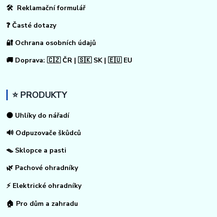
🛠 Reklamační formulář
❓ Časté dotazy
🔐 Ochrana osobních údajů
🚚 Doprava: 🇨🇿 ČR | 🇸🇰 SK | 🇪🇺 EU
⭐ PRODUKTY
⚫ Uhlíky do nářadí
🔊 Odpuzovače škůdců
🪤 Sklopce a pasti
🌿 Pachové ohradníky
⚡
Elektrické ohradníky
🏠
Pro dům a zahradu