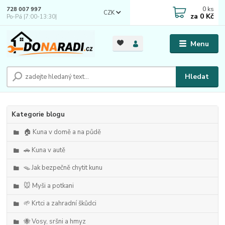
0
ks
728 007 997
CZK
za
0 Kč
Po-Pá |7:00-13:30|
Menu
Hledat
Kategorie blogu
🏠 Kuna v domě a na půdě
🚗 Kuna v autě
🪤 Jak bezpečně chytit kunu
🐭 Myši a potkani
🌱 Krtci a zahradní škůdci
🐝 Vosy, sršni a hmyz