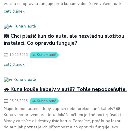
vrací a co opravdu funguje proti kunám v domě i ve vašem autě.
celý článek
🦝 Chci plašič kun do auta, ale nezvládnu složitou
instalaci. Co opravdu funguje?
10
.
05
.
2026
🚗 Kuna v autě
celý článek
🚗 Kuna kouše kabely v autě? Tohle nepodceňujte.
06
.
05
.
2026
🚗 Kuna v autě
Najdete pod autem stopy, zápach nebo překousané kabely? 🦝
Kuna v motorovém prostoru dokáže během jediné noci způsobit
škody za tisíce až desítky tisíc korun. Poradíme, proč kuny lezou
do aut, jak poznat jejich přítomnost a co opravdu funguje jako