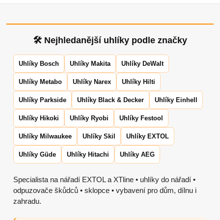
🛠 Nejhledanější uhlíky podle značky
Uhlíky Bosch
Uhlíky Makita
Uhlíky DeWalt
Uhlíky Metabo
Uhlíky Narex
Uhlíky Hilti
Uhlíky Parkside
Uhlíky Black & Decker
Uhlíky Einhell
Uhlíky Hikoki
Uhlíky Ryobi
Uhlíky Festool
Uhlíky Milwaukee
Uhlíky Skil
Uhlíky EXTOL
Uhlíky Güde
Uhlíky Hitachi
Uhlíky AEG
Specialista na nářadí EXTOL a XTline • uhlíky do nářadí •
odpuzovače škůdců • sklopce • vybavení pro dům, dílnu i
zahradu.