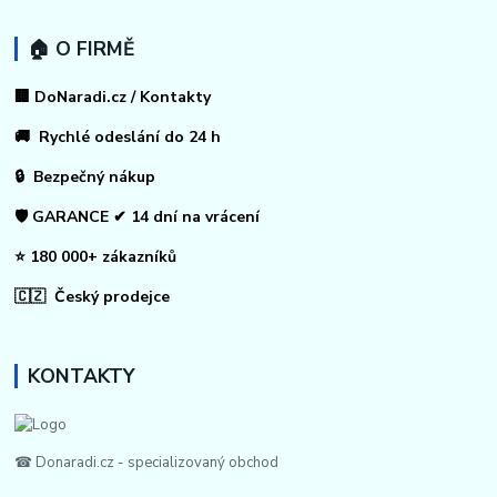
🏠 O FIRMĚ
🏢 DoNaradi.cz / Kontakty
🚚 Rychlé odeslání do 24 h
🔒 Bezpečný nákup
🛡️ GARANCE ✔ 14 dní na vrácení
⭐ 180 000+ zákazníků
🇨🇿 Český prodejce
KONTAKTY
☎ Donaradi.cz - specializovaný obchod