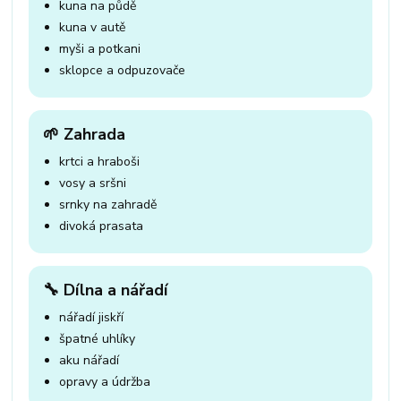
kuna na půdě
kuna v autě
myši a potkani
sklopce a odpuzovače
🌱 Zahrada
krtci a hraboši
vosy a sršni
srnky na zahradě
divoká prasata
🔧 Dílna a nářadí
nářadí jiskří
špatné uhlíky
aku nářadí
opravy a údržba