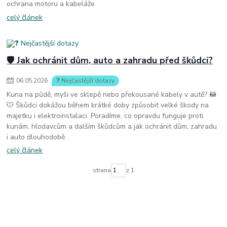
ochrana motoru a kabeláže.
celý článek
🛡️ Jak ochránit dům, auto a zahradu před škůdci?
06
.
05
.
2026
❓ Nejčastější dotazy
Kuna na půdě, myši ve sklepě nebo překousané kabely v autě? 🦝
🐭 Škůdci dokážou během krátké doby způsobit velké škody na
majetku i elektroinstalaci. Poradíme, co opravdu funguje proti
kunám, hlodavcům a dalším škůdcům a jak ochránit dům, zahradu
i auto dlouhodobě.
celý článek
strana
z 1