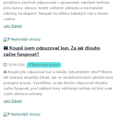
predátora, pachové odpuzovače s geraniolem, narušení teritoria
jinou kunou, vibrace, modré světelné záblesky a mechanické
zábrany na okapech. Naopak na většinu babských rad si časem
zvykne.
celý článek
🦝 Koupil jsem odpuzovač kun. Za jak dlouho
začne fungovat?
30
.
05
.
2026
❓ Nejčastější dotazy
🦝 Koupili jste odpuzovač kun a čekáte, kdy problém zmizí? Mnoho
lidí očekává okamžitý účinek, ale ve skutečnosti bývá vyhnání kuny
postupný proces. Vysvětlíme, za jak dlouho odpuzovač obvykle
začne fungovat, proč některé kuny odcházejí rychleji než jiné a jak
zvýšit účinnost ochrany.
celý článek