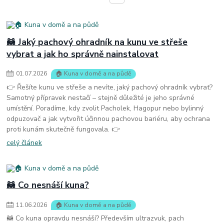
🦝 Jaký pachový ohradník na kunu ve střeše
vybrat a jak ho správně nainstalovat
01
.
07
.
2026
🏠 Kuna v domě a na půdě
👉 Řešíte kunu ve střeše a nevíte, jaký pachový ohradník vybrat?
Samotný přípravek nestačí – stejně důležité je jeho správné
umístění. Poradíme, kdy zvolit Pacholek, Hagopur nebo bylinný
odpuzovač a jak vytvořit účinnou pachovou bariéru, aby ochrana
proti kunám skutečně fungovala. 👉
celý článek
🦝 Co nesnáší kuna?
11
.
06
.
2026
🏠 Kuna v domě a na půdě
🦝 Co kuna opravdu nesnáší? Především ultrazvuk, pach