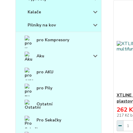
Kalače
Pilníky na kov
pro Kompresory
Aku
pro AKU
pro Pily
XTLINE 
plastov
Ostatní
262 K
217 Kč
b
Pro Sekačky