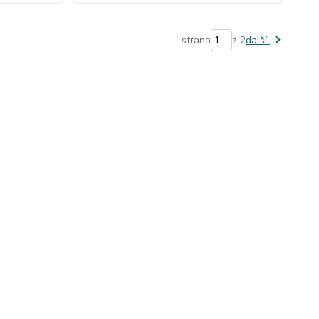
strana
z 2
další