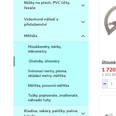
Nůžky na plech, PVC lišty,
řezače
Vzduchové nářadí a
příslušenství
Měřidla
Hloubkoměry, měrky,
mikrometry
Úhelníky, úhloměry
Úhloměr
1 720
Svinovací metry, pásma,
1 421 K
skládací metry, měřítka
Měřítka, posuvná měřítka
Tužky, popisovače, značkovače,
náhradní tuhy
Kladiva, sekery, paličky, palice,