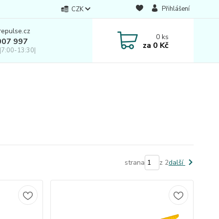
Přihlášení
CZK
repulse.cz
0
ks
007 997
za
0 Kč
|7:00-13:30|
strana
z 2
další