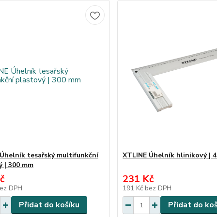
Úhelník tesařský multifunkční
XTLINE Úhelník hlinikový |
ý | 300 mm
č
231 Kč
ez DPH
191 Kč
bez DPH
Přidat do košíku
Přidat do ko