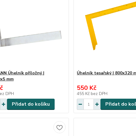
N Úhelník příložný |
Úhelník tesařský | 800x320
0x5 mm
č
550 Kč
ez DPH
455 Kč
bez DPH
Přidat do košíku
Přidat do ko