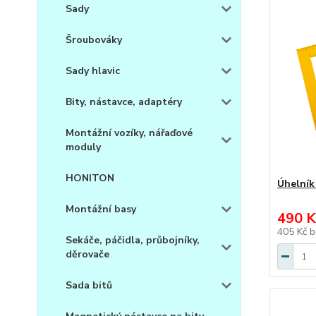
Sady
Šroubováky
Sady hlavic
Bity, nástavce, adaptéry
Montážní vozíky, nářaďové
moduly
HONITON
Úhelník
Montážní basy
490 K
405 Kč
b
Sekáče, páčidla, průbojníky,
děrovače
Sada bitů