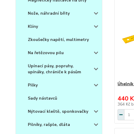
Magnetický nástavce na bity
Nože, náhradní břity
Klíny
Zkoušečky napětí, multimetry
Na řetězovou pilu
Upínací pásy, popruhy,
upínáky, chrániče k pásům
Úhelník
Pilky
440 K
Sady nástavců
364 Kč
b
Nýtovací kleště, sponkovačky
Pilníky, rašple, dláta