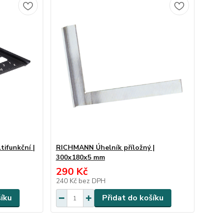
tifunkční |
RICHMANN Úhelník příložný |
300x180x5 mm
290 Kč
240 Kč
bez DPH
šíku
Přidat do košíku