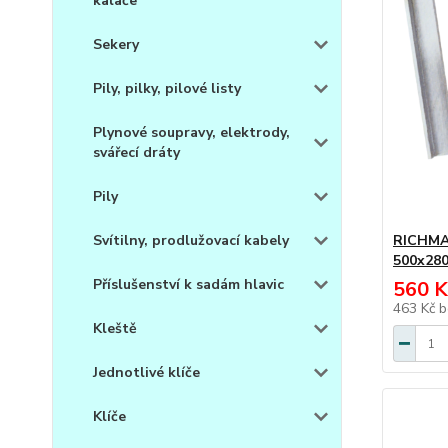
kalače
Sekery
Pily, pilky, pilové listy
Plynové soupravy, elektrody,
svářecí dráty
Pily
Svítilny, prodlužovací kabely
RICHMAN
500x28
Příslušenství k sadám hlavic
560 K
463 Kč
b
Kleště
Jednotlivé klíče
Klíče