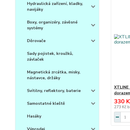
Hydraulická zařízení, kladky,
navijáky
Boxy, organizéry, závěsné
systémy
Děrovače
Sady pojistek, kroužků,
závlaček
Magnetická zrcátka, misky,
nástavce, držáky
XTLINE 
Svítilny, reflektory, baterie
dorazem
330 K
Samostatné kleště
273 Kč
b
Hasáky
Výprodej