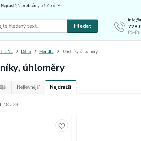
 Nejčastější problémy a řešení
info@
Hledat
728 
Po-Pá 
T LINE
Dílna
Měřidla
Úhelníky, úhloměry
níky, úhloměry
jší
Nejlevnější
Nejdražší
1-18 z 33