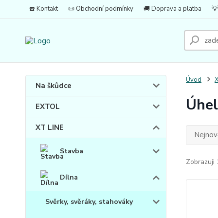
☎️ Kontakt
📜 Obchodní podmínky
🚚 Doprava a platba
💡
Úvod
X
Na škůdce
Úhel
EXTOL
XT LINE
Nejnově
Stavba
Zobrazuji 
Dílna
Svěrky, svěráky, stahováky