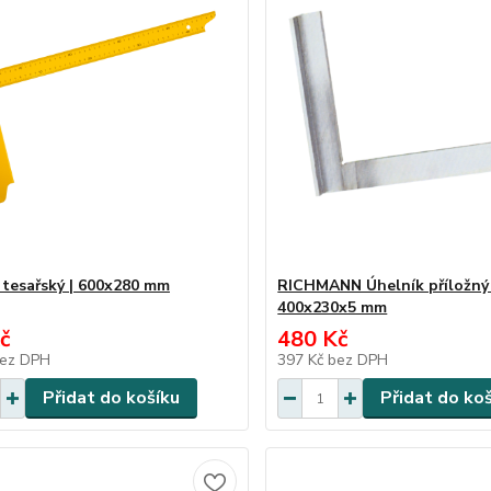
 tesařský | 600x280 mm
RICHMANN Úhelník příložný 
400x230x5 mm
č
480 Kč
ez DPH
397 Kč
bez DPH
Přidat do košíku
Přidat do ko