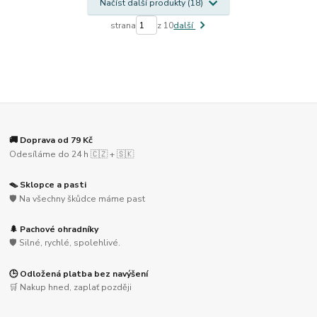
Načíst další produkty (18)
strana
z 10
další
🚚 Doprava od 79 Kč
Odesíláme do 24 h 🇨🇿 + 🇸🇰
🪤 Sklopce a pasti
🛡️ Na všechny škůdce máme past
🌲 Pachové ohradníky
🛡️ Silné, rychlé, spolehlivé.
🕒 Odložená platba bez navýšení
🛒 Nakup hned, zaplať později