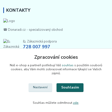
KONTAKTY
☎ Donaradi.cz - specializovaný obchod
🙋 Zákaznická podpora
728 007 997
Po-Pá |7:00-13:30|
Zpracování cookies
info@repulse.cz
Náš e-shop a partneři potřebují Váš
souhlas
s použitím souborů
cookies, aby Vám mohli zobrazovat informace týkající se Vašich
zájmů.
Souhlasím
Nastavení
Upravit sběr cookies.
Souhlas můžete odmítnout
zde
.
REPULSE s.r.o. | www.donaradi.cz | 2015-2026 ©