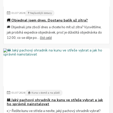
01
.
07
.
2026
❓ Nejčastější dotazy
🚚 Objednal jsem dnes. Dostanu balík už zítra?
🚚 Objednali jste zboží dnes a chcete ho mít už zítra? Vysvětlíme,
jak probíhá expedice objednávek, proč je důležitá objednávka do
12:00, co se děje po...
číst celé
01
.
07
.
2026
🏠 Kuna v domě a na půdě
🦝 Jaký pachový ohradník na kunu ve střeše vybrat a jak
ho správně nainstalovat
👉 Řešíte kunu ve střeše a nevíte, jaký pachový ohradník vybrat?