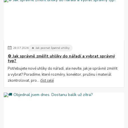
28
.
07
.
2026
🔥 Jak poznat špatné uhlíky
⚙️ Jak správně změřit uhlíky do nářadí a vybrat správný
typ?
Potřebujete nové uhlíky do nářadí, ale nevíte, jak je správně změřit
a vybrat? Poradíme, které rozměry, konektor, pružinu i materiál
zkontrolovat, pro...
číst celé