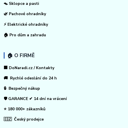
🪤 Sklopce a pasti
🌿 Pachové ohradníky
⚡
Elektrické ohradníky
🏠
Pro dům a zahradu
🏠 O FIRMĚ
🏢 DoNaradi.cz / Kontakty
🚚 Rychlé odeslání do 24 h
🔒 Bezpečný nákup
🛡️ GARANCE ✔ 14 dní na vrácení
⭐ 180 000+ zákazníků
🇨🇿 Český prodejce