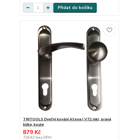
Přidat do košíku
TRITOOLS Dveřní kování Atena | V72 nikl, pravá
klika, koule
879 Kč
726 Kč
bez DPH