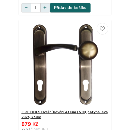
Přidat do košíku
TRITOOLS Dveřní kování Atena | V90, patyna levá
klika, koule
879 Kč
726 Kč
bez DPH