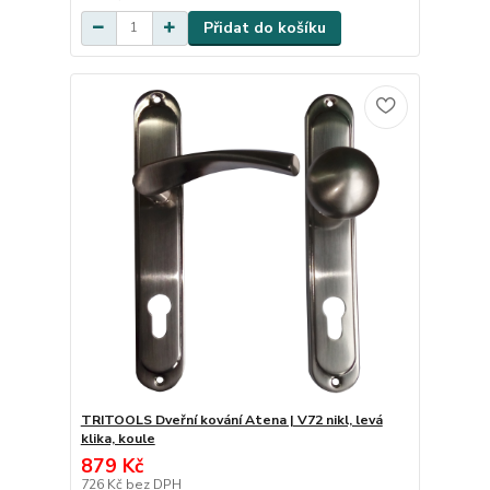
Přidat do košíku
TRITOOLS Dveřní kování Atena | V72 nikl, levá
klika, koule
879 Kč
726 Kč
bez DPH