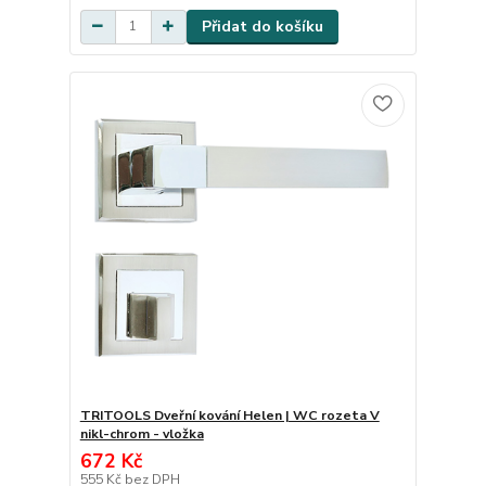
Přidat do košíku
TRITOOLS Dveřní kování Helen | WC rozeta V
nikl-chrom - vložka
672 Kč
555 Kč
bez DPH