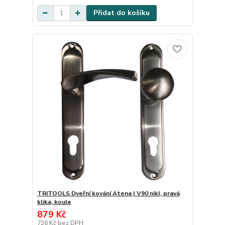
Přidat do košíku
TRITOOLS Dveřní kování Atena | V90 nikl, pravá
klika, koule
879 Kč
726 Kč
bez DPH