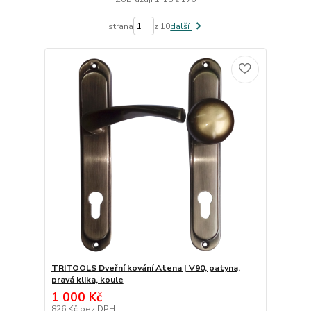
strana
z 10
další
TRITOOLS Dveřní kování Atena | V90, patyna,
pravá klika, koule
1 000 Kč
826 Kč
bez DPH