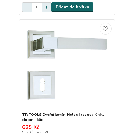
Přidat do košíku
TRITOOLS Dveřní kování Helen | rozeta K nikl-
chrom - klíč
625 Kč
517 Kč
bez DPH