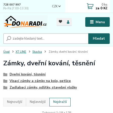
0
ks
728 007 997
CZK
za
0 Kč
Po-Pá |7:00-13:30|
Menu
Hledat
Úvod
XT LINE
Stavba
Zámky, dveřní kování, těsnění
Zámky, dveřní kování, těsnění
Dveřní kování, těsnění
Visací zámky a zámky na kolo, petlice
Zadlabací zámky, odlitky, stavební vložky
Nejnovější
Nejlevnější
Nejdražší
Zobrazuji 1-18 z 176