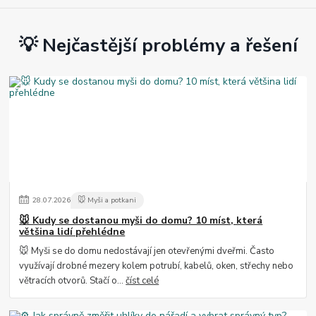
💡 Nejčastější problémy a řešení
28
.
07
.
2026
🐭 Myši a potkani
🐭 Kudy se dostanou myši do domu? 10 míst, která
většina lidí přehlédne
🐭 Myši se do domu nedostávají jen otevřenými dveřmi. Často
využívají drobné mezery kolem potrubí, kabelů, oken, střechy nebo
větracích otvorů. Stačí o...
číst celé