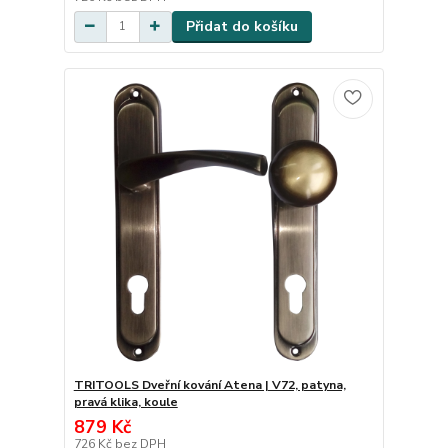
Přidat do košíku
TRITOOLS Dveřní kování Atena | V72, patyna,
pravá klika, koule
879 Kč
726 Kč
bez DPH