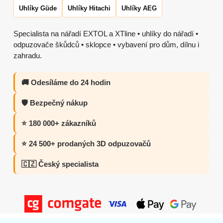
Uhlíky Güde
Uhlíky Hitachi
Uhlíky AEG
Specialista na nářadí EXTOL a XTline • uhlíky do nářadí •
odpuzovače škůdců • sklopce • vybavení pro dům, dílnu i
zahradu.
🚚 Odesíláme do 24 hodin
🛡️ Bezpečný nákup
⭐ 180 000+ zákazníků
⭐ 24 500+ prodaných 3D odpuzovačů
🇨🇿 Český specialista