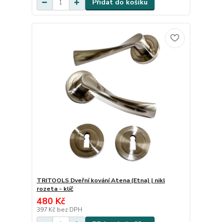
Přidat do košíku
TRITOOLS Dveřní kování Atena (Etna) | nikl
rozeta - klíč
480 Kč
397 Kč
bez DPH