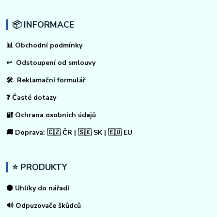
📦 INFORMACE
📊
Obchodní podmínky
↩
Odstoupení od smlouvy
🛠 Reklamační formulář
❓ Časté dotazy
🔐 Ochrana osobních údajů
🚚 Doprava: 🇨🇿 ČR | 🇸🇰 SK | 🇪🇺 EU
⭐ PRODUKTY
⚫ Uhlíky do nářadí
🔊 Odpuzovače škůdců