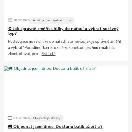
28
.
07
.
2026
🔥 Jak poznat špatné uhlíky
⚙️ Jak správně změřit uhlíky do nářadí a vybrat správný
typ?
Potřebujete nové uhlíky do nářadí, ale nevíte, jak je správně změřit
a vybrat? Poradíme, které rozměry, konektor, pružinu i materiál
zkontrolovat, pro...
číst celé
01
.
07
.
2026
❓ Nejčastější dotazy
🚚 Objednal jsem dnes. Dostanu balík už zítra?