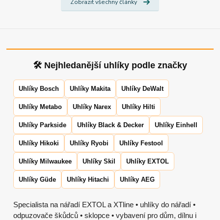
Zobrazit všechny články
🛠 Nejhledanější uhlíky podle značky
Uhlíky Bosch
Uhlíky Makita
Uhlíky DeWalt
Uhlíky Metabo
Uhlíky Narex
Uhlíky Hilti
Uhlíky Parkside
Uhlíky Black & Decker
Uhlíky Einhell
Uhlíky Hikoki
Uhlíky Ryobi
Uhlíky Festool
Uhlíky Milwaukee
Uhlíky Skil
Uhlíky EXTOL
Uhlíky Güde
Uhlíky Hitachi
Uhlíky AEG
Specialista na nářadí EXTOL a XTline • uhlíky do nářadí •
odpuzovače škůdců • sklopce • vybavení pro dům, dílnu i