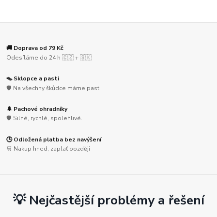
🚚 Doprava od 79 Kč
Odesíláme do 24 h 🇨🇿 + 🇸🇰
🪤 Sklopce a pasti
🛡️ Na všechny škůdce máme past
🌲 Pachové ohradníky
🛡️ Silné, rychlé, spolehlivé.
🕒 Odložená platba bez navýšení
🛒 Nakup hned, zaplať později
💡 Nejčastější problémy a řešení