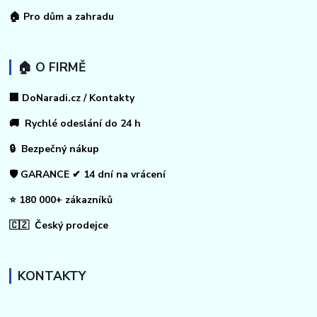
🏠
Pro dům a zahradu
🏠 O FIRMĚ
🏢 DoNaradi.cz / Kontakty
🚚 Rychlé odeslání do 24 h
🔒 Bezpečný nákup
🛡️ GARANCE ✔ 14 dní na vrácení
⭐ 180 000+ zákazníků
🇨🇿 Český prodejce
KONTAKTY