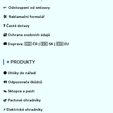
↩
Odstoupení od smlouvy
🛠 Reklamační formulář
❓ Časté dotazy
🔐 Ochrana osobních údajů
🚚 Doprava: 🇨🇿 ČR | 🇸🇰 SK | 🇪🇺 EU
⭐ PRODUKTY
⚫ Uhlíky do nářadí
🔊 Odpuzovače škůdců
🪤 Sklopce a pasti
🌿 Pachové ohradníky
⚡
Elektrické ohradníky