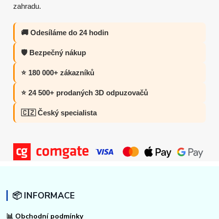
zahradu.
🚚 Odesíláme do 24 hodin
🛡️ Bezpečný nákup
⭐ 180 000+ zákazníků
⭐ 24 500+ prodaných 3D odpuzovačů
🇨🇿 Český specialista
📦 INFORMACE
📊
Obchodní podmínky