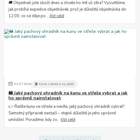
🚚 Objednali jste zboží dnes a chcete ho mít už zítra? Vysvětlíme,
jak probíhá expedice objednávek, proč je důležitá objednávka do
12:00, co se děje po...
číst celé
01
.
07
.
2026
🏠 Kuna v domě a na půdě
🦝 Jaký pachový ohradník na kunu ve střeše vybrat a jak
ho správně nainstalovat
👉 Řešíte kunu ve střeše a nevíte, jaký pachový ohradník vybrat?
Samotný přípravek nestačí – stejně důležité je jeho správné
umístění. Poradíme, kdy zv...
číst celé