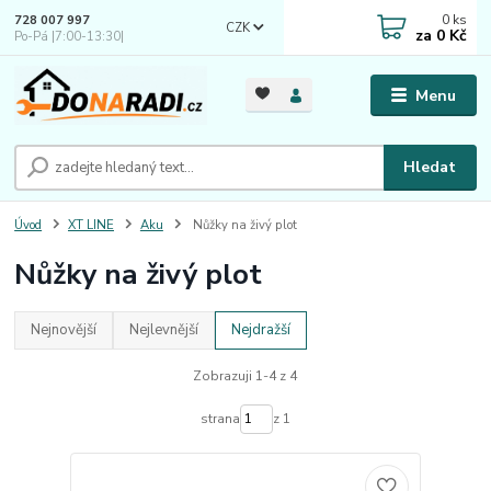
0
ks
728 007 997
CZK
za
0 Kč
Po-Pá |7:00-13:30|
Menu
Hledat
Úvod
XT LINE
Aku
Nůžky na živý plot
Nůžky na živý plot
Nejnovější
Nejlevnější
Nejdražší
Zobrazuji 1-4 z 4
strana
z 1