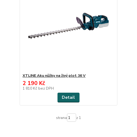
XTLINE Aku nůžky na živý plot 36 V
2 190 Kč
1 810 Kč
bez DPH
Detail
strana
z 1