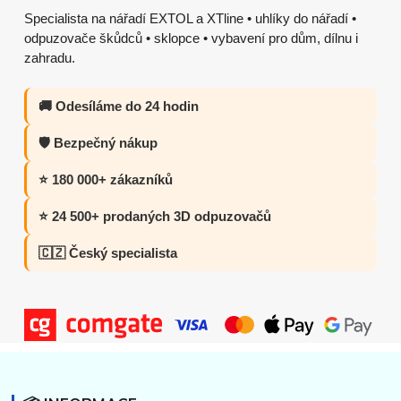
Specialista na nářadí EXTOL a XTline • uhlíky do nářadí •
odpuzovače škůdců • sklopce • vybavení pro dům, dílnu i
zahradu.
🚚 Odesíláme do 24 hodin
🛡️ Bezpečný nákup
⭐ 180 000+ zákazníků
⭐ 24 500+ prodaných 3D odpuzovačů
🇨🇿 Český specialista