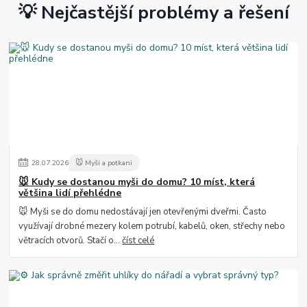
💡 Nejčastější problémy a řešení
28
.
07
.
2026
🐭 Myši a potkani
🐭 Kudy se dostanou myši do domu? 10 míst, která
většina lidí přehlédne
🐭 Myši se do domu nedostávají jen otevřenými dveřmi. Často
využívají drobné mezery kolem potrubí, kabelů, oken, střechy nebo
větracích otvorů. Stačí o...
číst celé