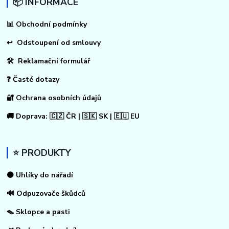
📦 INFORMACE
📊
Obchodní podmínky
↩
Odstoupení od smlouvy
🛠 Reklamační formulář
❓ Časté dotazy
🔐 Ochrana osobních údajů
🚚 Doprava: 🇨🇿 ČR | 🇸🇰 SK | 🇪🇺 EU
⭐ PRODUKTY
⚫ Uhlíky do nářadí
🔊 Odpuzovače škůdců
🪤 Sklopce a pasti