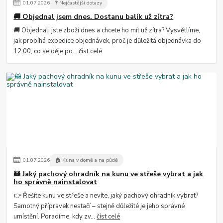
01
.
07
.
2026
❓ Nejčastější dotazy
🚚 Objednal jsem dnes. Dostanu balík už zítra?
🚚 Objednali jste zboží dnes a chcete ho mít už zítra? Vysvětlíme,
jak probíhá expedice objednávek, proč je důležitá objednávka do
12:00, co se děje po...
číst celé
01
.
07
.
2026
🏠 Kuna v domě a na půdě
🦝 Jaký pachový ohradník na kunu ve střeše vybrat a jak
ho správně nainstalovat
👉 Řešíte kunu ve střeše a nevíte, jaký pachový ohradník vybrat?
Samotný přípravek nestačí – stejně důležité je jeho správné
umístění. Poradíme, kdy zv...
číst celé