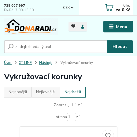
0
ks
728 007 997
CZK
za
0 Kč
Po-Pá |7:00-13:30|
Menu
Hledat
Úvod
XT LINE
Nástroje
Vykružovací korunky
Vykružovací korunky
Nejnovější
Nejlevnější
Nejdražší
Zobrazuji 1-1 z 1
strana
z 1