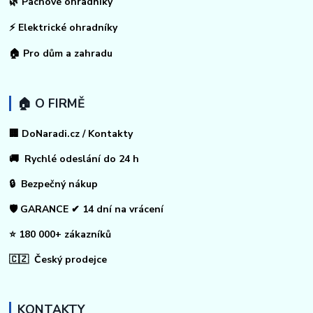
🌿 Pachové ohradníky
⚡
Elektrické ohradníky
🏠
Pro dům a zahradu
🏠 O FIRMĚ
🏢 DoNaradi.cz / Kontakty
🚚 Rychlé odeslání do 24 h
🔒 Bezpečný nákup
🛡️ GARANCE ✔ 14 dní na vrácení
⭐ 180 000+ zákazníků
🇨🇿 Český prodejce
KONTAKTY