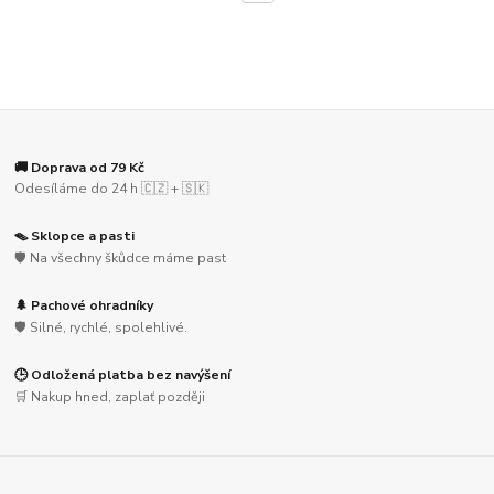
🚚 Doprava od 79 Kč
Odesíláme do 24 h 🇨🇿 + 🇸🇰
🪤 Sklopce a pasti
🛡️ Na všechny škůdce máme past
🌲 Pachové ohradníky
🛡️ Silné, rychlé, spolehlivé.
🕒 Odložená platba bez navýšení
🛒 Nakup hned, zaplať později