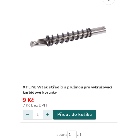
XTLINE Vrták středící s pružinou pro vykružovací
karbidové korunky
9 Kč
7 Kč
bez DPH
Přidat do košíku
strana
z 1