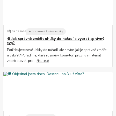
28
.
07
.
2026
🔥 Jak poznat špatné uhlíky
⚙️ Jak správně změřit uhlíky do nářadí a vybrat správný
typ?
Potřebujete nové uhlíky do nářadí, ale nevíte, jak je správně změřit
a vybrat? Poradíme, které rozměry, konektor, pružinu i materiál
zkontrolovat, pro...
číst celé