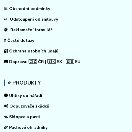
📊
Obchodní podmínky
↩
Odstoupení od smlouvy
🛠 Reklamační formulář
❓ Časté dotazy
🔐 Ochrana osobních údajů
🚚 Doprava: 🇨🇿 ČR | 🇸🇰 SK | 🇪🇺 EU
⭐ PRODUKTY
⚫ Uhlíky do nářadí
🔊 Odpuzovače škůdců
🪤 Sklopce a pasti
🌿 Pachové ohradníky