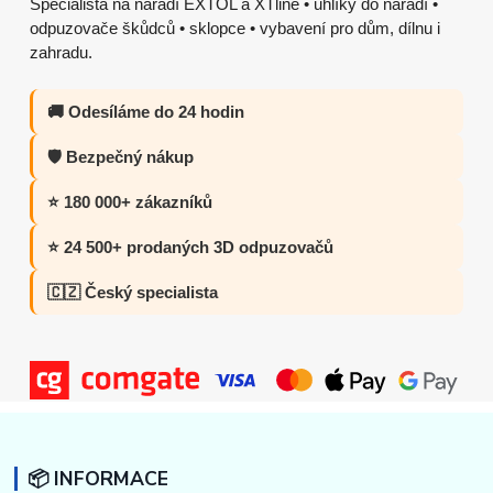
Specialista na nářadí EXTOL a XTline • uhlíky do nářadí •
odpuzovače škůdců • sklopce • vybavení pro dům, dílnu i
zahradu.
🚚 Odesíláme do 24 hodin
🛡️ Bezpečný nákup
⭐ 180 000+ zákazníků
⭐ 24 500+ prodaných 3D odpuzovačů
🇨🇿 Český specialista
📦 INFORMACE