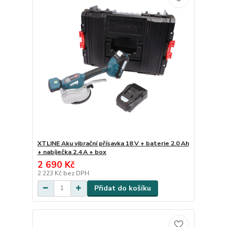
XTLINE Aku vibrační přísavka 18 V + baterie 2.0 Ah
+ nabíječka 2.4 A + box
2 690 Kč
2 223 Kč
bez DPH
Přidat do košíku