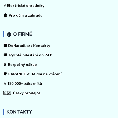
⚡
Elektrické ohradníky
🏠
Pro dům a zahradu
🏠 O FIRMĚ
🏢 DoNaradi.cz / Kontakty
🚚 Rychlé odeslání do 24 h
🔒 Bezpečný nákup
🛡️ GARANCE ✔ 14 dní na vrácení
⭐ 180 000+ zákazníků
🇨🇿 Český prodejce
KONTAKTY