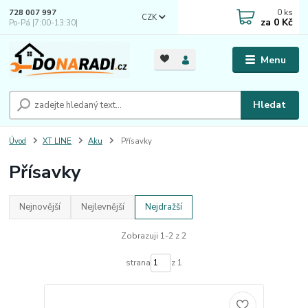
0
ks
728 007 997
CZK
za
0 Kč
Po-Pá |7:00-13:30|
Menu
Hledat
Úvod
XT LINE
Aku
Přísavky
Přísavky
Nejnovější
Nejlevnější
Nejdražší
Zobrazuji 1-2 z 2
strana
z 1