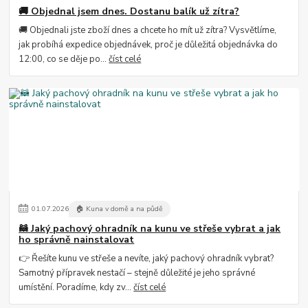
🚚 Objednal jsem dnes. Dostanu balík už zítra?
🚚 Objednali jste zboží dnes a chcete ho mít už zítra? Vysvětlíme,
jak probíhá expedice objednávek, proč je důležitá objednávka do
12:00, co se děje po...
číst celé
01
.
07
.
2026
🏠 Kuna v domě a na půdě
🦝 Jaký pachový ohradník na kunu ve střeše vybrat a jak
ho správně nainstalovat
👉 Řešíte kunu ve střeše a nevíte, jaký pachový ohradník vybrat?
Samotný přípravek nestačí – stejně důležité je jeho správné
umístění. Poradíme, kdy zv...
číst celé