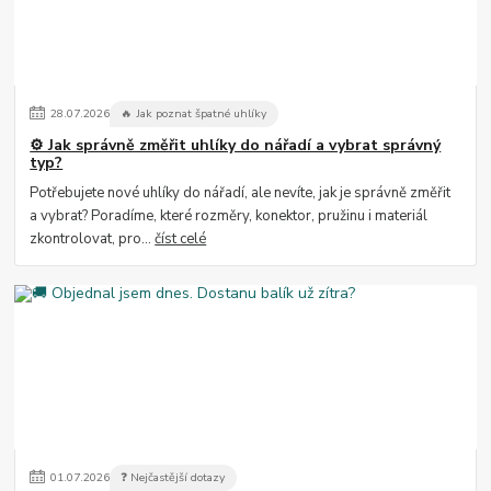
28
.
07
.
2026
🔥 Jak poznat špatné uhlíky
⚙️ Jak správně změřit uhlíky do nářadí a vybrat správný
typ?
Potřebujete nové uhlíky do nářadí, ale nevíte, jak je správně změřit
a vybrat? Poradíme, které rozměry, konektor, pružinu i materiál
zkontrolovat, pro...
číst celé
01
.
07
.
2026
❓ Nejčastější dotazy