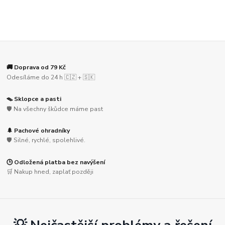
🚚 Doprava od 79 Kč
Odesíláme do 24 h 🇨🇿 + 🇸🇰
🪤 Sklopce a pasti
🛡️ Na všechny škůdce máme past
🌲 Pachové ohradníky
🛡️ Silné, rychlé, spolehlivé.
🕒 Odložená platba bez navýšení
🛒 Nakup hned, zaplať později