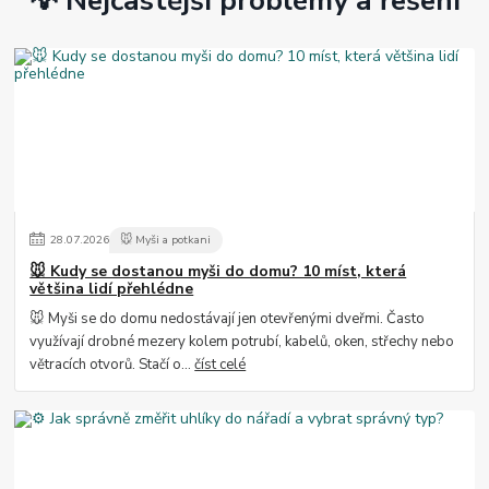
💡 Nejčastější problémy a řešení
28
.
07
.
2026
🐭 Myši a potkani
🐭 Kudy se dostanou myši do domu? 10 míst, která
většina lidí přehlédne
🐭 Myši se do domu nedostávají jen otevřenými dveřmi. Často
využívají drobné mezery kolem potrubí, kabelů, oken, střechy nebo
větracích otvorů. Stačí o...
číst celé