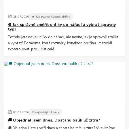
28
.
07
.
2026
🔥 Jak poznat špatné uhlíky
⚙️ Jak správně změřit uhlíky do nářadí a vybrat správný
typ?
Potřebujete nové uhlíky do nářadí, ale nevíte, jak je správně změřit
a vybrat? Poradíme, které rozměry, konektor, pružinu i materiál
zkontrolovat, pro...
číst celé
01
.
07
.
2026
❓ Nejčastější dotazy
🚚 Objednal jsem dnes. Dostanu balík už zítra?
🚚 Objednali jste zboží dnes a chcete ho mít už zítra? Vysvětlíme,