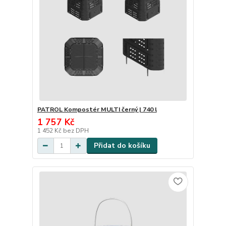
PATROL Kompostér MULTI černý | 740 l
1 757 Kč
1 452 Kč
bez DPH
Přidat do košíku