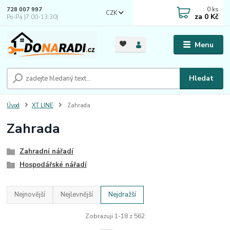
0
ks
728 007 997
CZK
za
0 Kč
Po-Pá |7:00-13:30|
Menu
Hledat
Úvod
XT LINE
Zahrada
Zahrada
Zahradní nářadí
Hospodářské nářadí
Nejnovější
Nejlevnější
Nejdražší
Zobrazuji 1-18 z 562