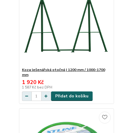
Koza lešenářská otočná | 1200 mm / 1000-1700
mm
1 920 Kč
1 587 Kč
bez DPH
Přidat do košíku