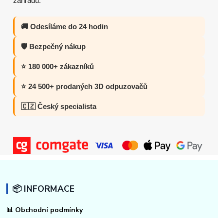
zahradu.
🚚 Odesíláme do 24 hodin
🛡️ Bezpečný nákup
⭐ 180 000+ zákazníků
⭐ 24 500+ prodaných 3D odpuzovačů
🇨🇿 Český specialista
📦 INFORMACE
📊
Obchodní podmínky