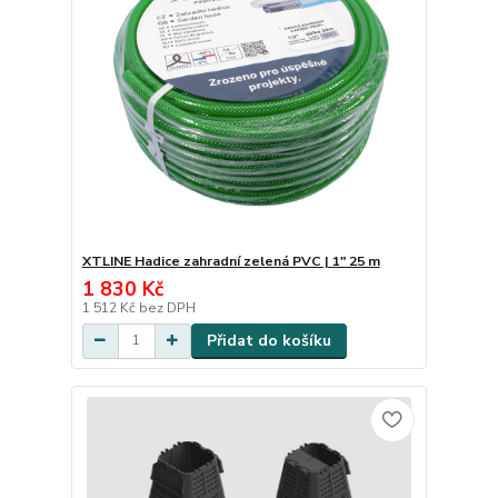
XTLINE Hadice zahradní zelená PVC | 1" 25 m
1 830 Kč
1 512 Kč
bez DPH
Přidat do košíku