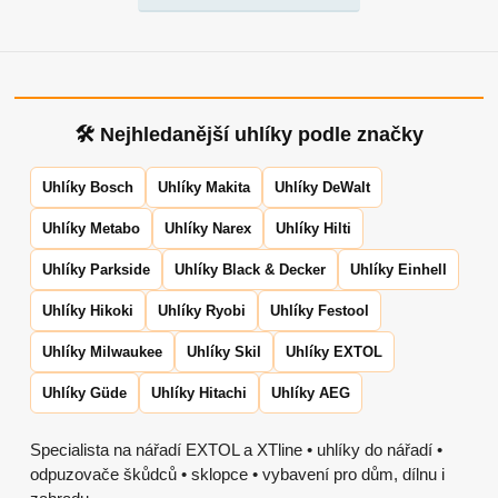
🛠 Nejhledanější uhlíky podle značky
Uhlíky Bosch
Uhlíky Makita
Uhlíky DeWalt
Uhlíky Metabo
Uhlíky Narex
Uhlíky Hilti
Uhlíky Parkside
Uhlíky Black & Decker
Uhlíky Einhell
Uhlíky Hikoki
Uhlíky Ryobi
Uhlíky Festool
Uhlíky Milwaukee
Uhlíky Skil
Uhlíky EXTOL
Uhlíky Güde
Uhlíky Hitachi
Uhlíky AEG
Specialista na nářadí EXTOL a XTline • uhlíky do nářadí •
odpuzovače škůdců • sklopce • vybavení pro dům, dílnu i