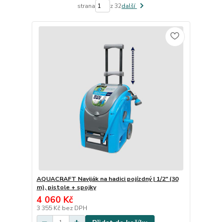
strana
z 32
další
AQUACRAFT Naviják na hadici pojízdný | 1/2" (30
m), pistole + spojky
4 060 Kč
3 355 Kč
bez DPH