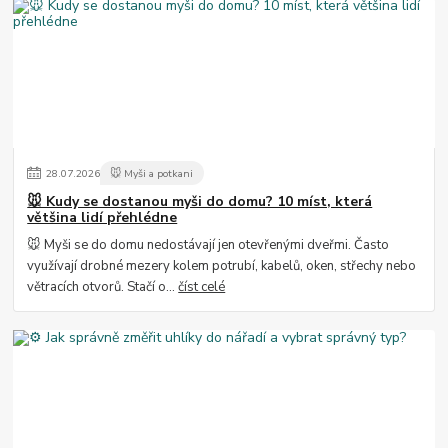
28
.
07
.
2026
🐭 Myši a potkani
🐭 Kudy se dostanou myši do domu? 10 míst, která
většina lidí přehlédne
🐭 Myši se do domu nedostávají jen otevřenými dveřmi. Často
využívají drobné mezery kolem potrubí, kabelů, oken, střechy nebo
větracích otvorů. Stačí o...
číst celé