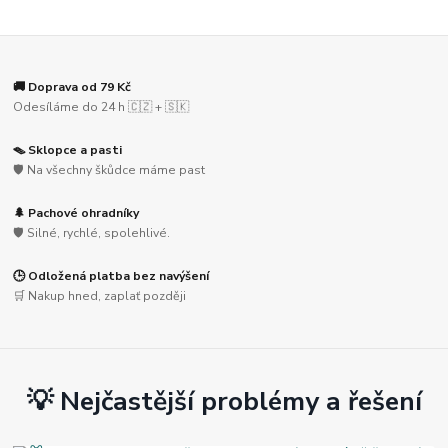
🚚 Doprava od 79 Kč
Odesíláme do 24 h 🇨🇿 + 🇸🇰
🪤 Sklopce a pasti
🛡️ Na všechny škůdce máme past
🌲 Pachové ohradníky
🛡️ Silné, rychlé, spolehlivé.
🕒 Odložená platba bez navýšení
🛒 Nakup hned, zaplať později
💡 Nejčastější problémy a řešení