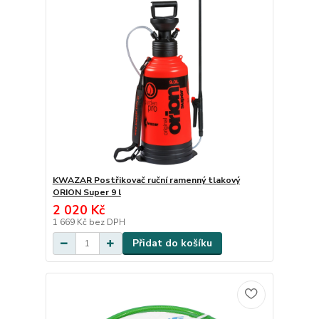
KWAZAR Postřikovač ruční ramenný tlakový
ORION Super 9 l
2 020 Kč
1 669 Kč
bez DPH
Přidat do košíku