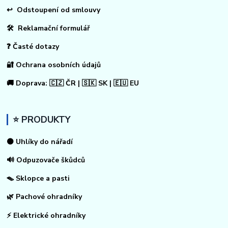
↩
Odstoupení od smlouvy
🛠 Reklamační formulář
❓ Časté dotazy
🔐 Ochrana osobních údajů
🚚 Doprava: 🇨🇿 ČR | 🇸🇰 SK | 🇪🇺 EU
⭐ PRODUKTY
⚫ Uhlíky do nářadí
🔊 Odpuzovače škůdců
🪤 Sklopce a pasti
🌿 Pachové ohradníky
⚡
Elektrické ohradníky