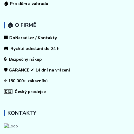
🏠
Pro dům a zahradu
🏠 O FIRMĚ
🏢 DoNaradi.cz / Kontakty
🚚 Rychlé odeslání do 24 h
🔒 Bezpečný nákup
🛡️ GARANCE ✔ 14 dní na vrácení
⭐ 180 000+ zákazníků
🇨🇿 Český prodejce
KONTAKTY