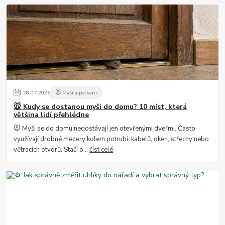
28
.
07
.
2026
🐭 Myši a potkani
🐭 Kudy se dostanou myši do domu? 10 míst, která
většina lidí přehlédne
🐭 Myši se do domu nedostávají jen otevřenými dveřmi. Často
využívají drobné mezery kolem potrubí, kabelů, oken, střechy nebo
větracích otvorů. Stačí o...
číst celé