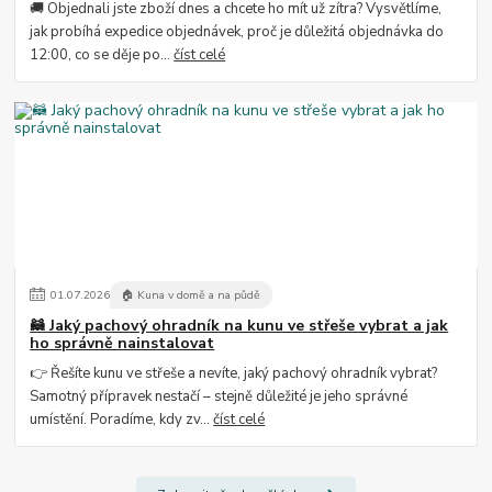
🚚 Objednali jste zboží dnes a chcete ho mít už zítra? Vysvětlíme,
jak probíhá expedice objednávek, proč je důležitá objednávka do
12:00, co se děje po...
číst celé
01
.
07
.
2026
🏠 Kuna v domě a na půdě
🦝 Jaký pachový ohradník na kunu ve střeše vybrat a jak
ho správně nainstalovat
👉 Řešíte kunu ve střeše a nevíte, jaký pachový ohradník vybrat?
Samotný přípravek nestačí – stejně důležité je jeho správné
umístění. Poradíme, kdy zv...
číst celé