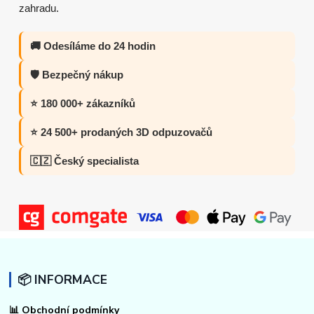
zahradu.
🚚 Odesíláme do 24 hodin
🛡️ Bezpečný nákup
⭐ 180 000+ zákazníků
⭐ 24 500+ prodaných 3D odpuzovačů
🇨🇿 Český specialista
📦 INFORMACE
📊
Obchodní podmínky