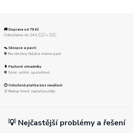
🚚 Doprava od 79 Kč
Odesíláme do 24 h 🇨🇿 + 🇸🇰
🪤 Sklopce a pasti
🛡️ Na všechny škůdce máme past
🌲 Pachové ohradníky
🛡️ Silné, rychlé, spolehlivé.
🕒 Odložená platba bez navýšení
🛒 Nakup hned, zaplať později
💡 Nejčastější problémy a řešení