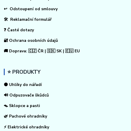
↩
Odstoupení od smlouvy
🛠 Reklamační formulář
❓ Časté dotazy
🔐 Ochrana osobních údajů
🚚 Doprava: 🇨🇿 ČR | 🇸🇰 SK | 🇪🇺 EU
⭐ PRODUKTY
⚫ Uhlíky do nářadí
🔊 Odpuzovače škůdců
🪤 Sklopce a pasti
🌿 Pachové ohradníky
⚡
Elektrické ohradníky