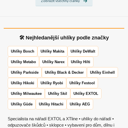
Zobrazit všechny články
🛠 Nejhledanější uhlíky podle značky
Uhlíky Bosch
Uhlíky Makita
Uhlíky DeWalt
Uhlíky Metabo
Uhlíky Narex
Uhlíky Hilti
Uhlíky Parkside
Uhlíky Black & Decker
Uhlíky Einhell
Uhlíky Hikoki
Uhlíky Ryobi
Uhlíky Festool
Uhlíky Milwaukee
Uhlíky Skil
Uhlíky EXTOL
Uhlíky Güde
Uhlíky Hitachi
Uhlíky AEG
Specialista na nářadí EXTOL a XTline • uhlíky do nářadí •
odpuzovače škůdců • sklopce • vybavení pro dům, dílnu i