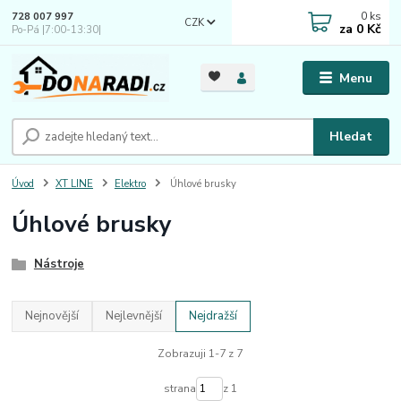
0
ks
728 007 997
CZK
za
0 Kč
Po-Pá |7:00-13:30|
Menu
Hledat
Úvod
XT LINE
Elektro
Úhlové brusky
Úhlové brusky
Nástroje
Nejnovější
Nejlevnější
Nejdražší
Zobrazuji 1-7 z 7
strana
z 1