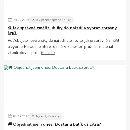
28
.
07
.
2026
🔥 Jak poznat špatné uhlíky
⚙️ Jak správně změřit uhlíky do nářadí a vybrat správný
typ?
Potřebujete nové uhlíky do nářadí, ale nevíte, jak je správně změřit
a vybrat? Poradíme, které rozměry, konektor, pružinu i materiál
zkontrolovat, pro...
číst celé
01
.
07
.
2026
❓ Nejčastější dotazy
🚚 Objednal jsem dnes. Dostanu balík už zítra?