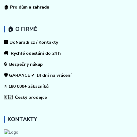
🏠
Pro dům a zahradu
🏠 O FIRMĚ
🏢 DoNaradi.cz / Kontakty
🚚 Rychlé odeslání do 24 h
🔒 Bezpečný nákup
🛡️ GARANCE ✔ 14 dní na vrácení
⭐ 180 000+ zákazníků
🇨🇿 Český prodejce
KONTAKTY