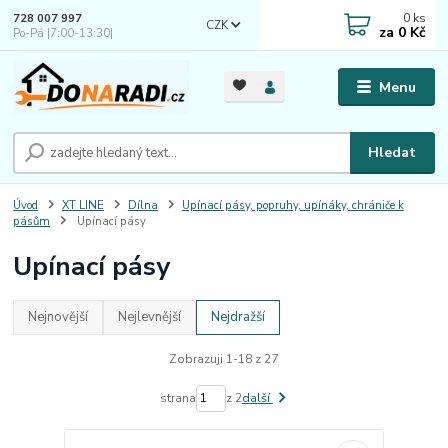
0
ks
728 007 997
CZK
za
0 Kč
Po-Pá |7:00-13:30|
Menu
Hledat
Úvod
XT LINE
Dílna
Upínací pásy, popruhy, upínáky, chrániče k
pásům
Upínací pásy
Upínací pásy
Nejnovější
Nejlevnější
Nejdražší
Zobrazuji 1-18 z 27
strana
z 2
další