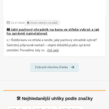
01
.
07
.
2026
🏠 Kuna v domě a na půdě
🦝 Jaký pachový ohradník na kunu ve střeše vybrat a jak
ho správně nainstalovat
👉 Řešíte kunu ve střeše a nevíte, jaký pachový ohradník vybrat?
Samotný přípravek nestačí – stejně důležité je jeho správné
umístění. Poradíme, kdy zv...
číst celé
Zobrazit všechny články
🛠 Nejhledanější uhlíky podle značky