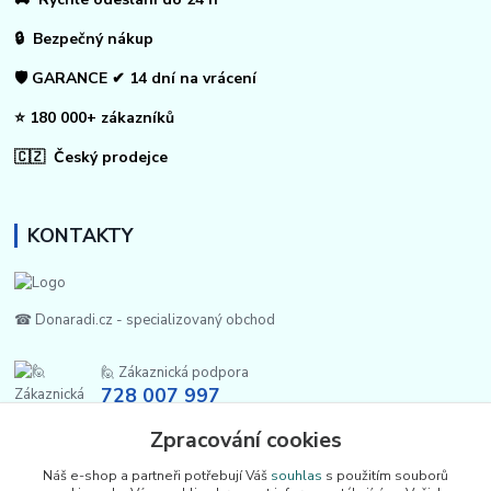
🔒 Bezpečný nákup
🛡️ GARANCE ✔ 14 dní na vrácení
⭐ 180 000+ zákazníků
🇨🇿 Český prodejce
KONTAKTY
☎ Donaradi.cz - specializovaný obchod
🙋 Zákaznická podpora
728 007 997
Po-Pá |7:00-13:30|
Zpracování cookies
info@repulse.cz
Náš e-shop a partneři potřebují Váš
souhlas
s použitím souborů