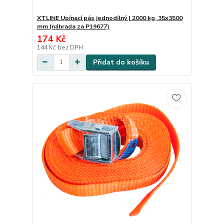
XTLINE Upínací pás jednodílný | 2000 kg, 35x3500
mm (náhrada za P19677)
174 Kč
144 Kč
bez DPH
Přidat do košíku