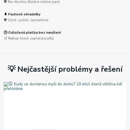
🛡️ Na všechny škůdce máme past
🌲 Pachové ohradníky
🛡️ Silné, rychlé, spolehlivé.
🕒 Odložená platba bez navýšení
🛒 Nakup hned, zaplať později
💡 Nejčastější problémy a řešení