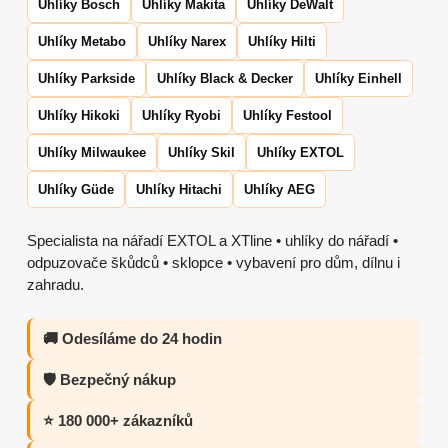
Uhlíky Bosch
Uhlíky Makita
Uhlíky DeWalt
Uhlíky Metabo
Uhlíky Narex
Uhlíky Hilti
Uhlíky Parkside
Uhlíky Black & Decker
Uhlíky Einhell
Uhlíky Hikoki
Uhlíky Ryobi
Uhlíky Festool
Uhlíky Milwaukee
Uhlíky Skil
Uhlíky EXTOL
Uhlíky Güde
Uhlíky Hitachi
Uhlíky AEG
Specialista na nářadí EXTOL a XTline • uhlíky do nářadí •
odpuzovače škůdců • sklopce • vybavení pro dům, dílnu i
zahradu.
🚚 Odesíláme do 24 hodin
🛡️ Bezpečný nákup
⭐ 180 000+ zákazníků