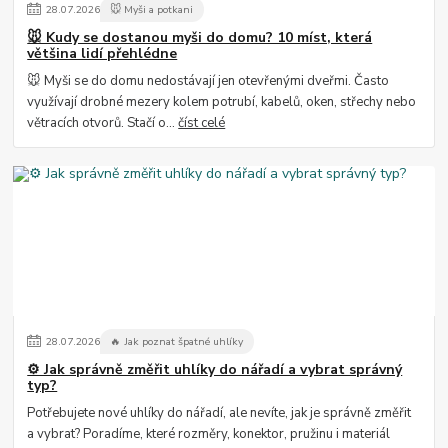
28
.
07
.
2026
🐭 Myši a potkani
🐭 Kudy se dostanou myši do domu? 10 míst, která
většina lidí přehlédne
🐭 Myši se do domu nedostávají jen otevřenými dveřmi. Často
využívají drobné mezery kolem potrubí, kabelů, oken, střechy nebo
větracích otvorů. Stačí o...
číst celé
28
.
07
.
2026
🔥 Jak poznat špatné uhlíky
⚙️ Jak správně změřit uhlíky do nářadí a vybrat správný
typ?
Potřebujete nové uhlíky do nářadí, ale nevíte, jak je správně změřit
a vybrat? Poradíme, které rozměry, konektor, pružinu i materiál