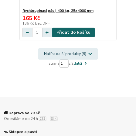
Rychloupínací pás | 400 kg, 25x4000 mm
165 Kč
136 Kč
bez DPH
Přidat do košíku
Načíst další produkty (9)
strana
z 2
další
🚚 Doprava od 79 Kč
Odesíláme do 24 h 🇨🇿 + 🇸🇰
🪤 Sklopce a pasti