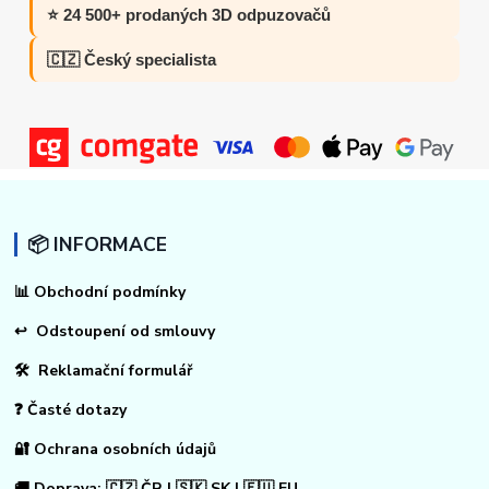
⭐ 24 500+ prodaných 3D odpuzovačů
🇨🇿 Český specialista
📦 INFORMACE
📊
Obchodní podmínky
↩
Odstoupení od smlouvy
🛠 Reklamační formulář
❓ Časté dotazy
🔐 Ochrana osobních údajů
🚚 Doprava: 🇨🇿 ČR | 🇸🇰 SK | 🇪🇺 EU