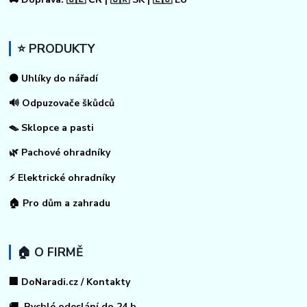
⭐ PRODUKTY
⚫ Uhlíky do nářadí
🔊 Odpuzovače škůdců
🪤 Sklopce a pasti
🌿 Pachové ohradníky
⚡
Elektrické ohradníky
🏠
Pro dům a zahradu
🏠 O FIRMĚ
🏢 DoNaradi.cz / Kontakty
🚚 Rychlé odeslání do 24 h