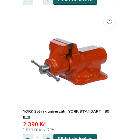
YORK Svěrák univerzální YORK STANDART | 80
mm
2 390 Kč
1 975 Kč
bez DPH
Přidat do košíku