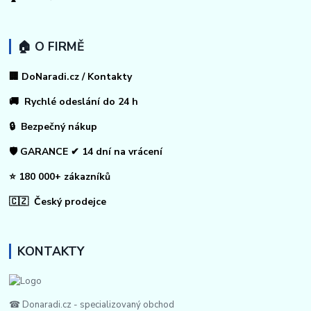
🏠 O FIRMĚ
🏢 DoNaradi.cz / Kontakty
🚚 Rychlé odeslání do 24 h
🔒 Bezpečný nákup
🛡️ GARANCE ✔ 14 dní na vrácení
⭐ 180 000+ zákazníků
🇨🇿 Český prodejce
KONTAKTY
☎ Donaradi.cz - specializovaný obchod