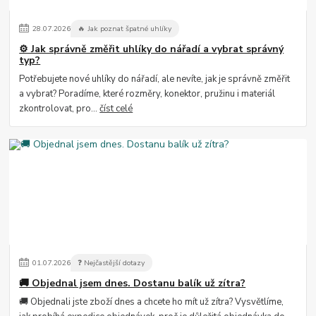
28
.
07
.
2026
🔥 Jak poznat špatné uhlíky
⚙️ Jak správně změřit uhlíky do nářadí a vybrat správný
typ?
Potřebujete nové uhlíky do nářadí, ale nevíte, jak je správně změřit
a vybrat? Poradíme, které rozměry, konektor, pružinu i materiál
zkontrolovat, pro...
číst celé
01
.
07
.
2026
❓ Nejčastější dotazy
🚚 Objednal jsem dnes. Dostanu balík už zítra?
🚚 Objednali jste zboží dnes a chcete ho mít už zítra? Vysvětlíme,