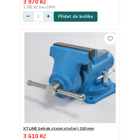
3 970 Kč
3 281 Kč
bez DPH
Přidat do košíku
XTLINE Svěrák stolní otočný | 150 mm
3 610 Kč