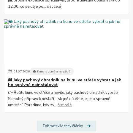
jak probíhá expedice objednávek, proč je důležitá objednávka do
12:00, co se děje po...
číst celé
01
.
07
.
2026
🏠 Kuna v domě a na půdě
🦝 Jaký pachový ohradník na kunu ve střeše vybrat a jak
ho správně nainstalovat
👉 Řešíte kunu ve střeše a nevíte, jaký pachový ohradník vybrat?
Samotný přípravek nestačí – stejně důležité je jeho správné
umístění. Poradíme, kdy zv...
číst celé
Zobrazit všechny články