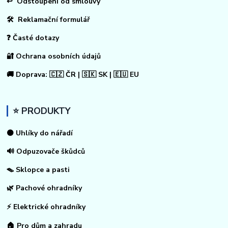
↩
Odstoupení od smlouvy
🛠 Reklamační formulář
❓ Časté dotazy
🔐 Ochrana osobních údajů
🚚 Doprava: 🇨🇿 ČR | 🇸🇰 SK | 🇪🇺 EU
⭐ PRODUKTY
⚫ Uhlíky do nářadí
🔊 Odpuzovače škůdců
🪤 Sklopce a pasti
🌿 Pachové ohradníky
⚡
Elektrické ohradníky
🏠
Pro dům a zahradu