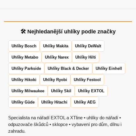
🛠 Nejhledanější uhlíky podle značky
Uhlíky Bosch
Uhlíky Makita
Uhlíky DeWalt
Uhlíky Metabo
Uhlíky Narex
Uhlíky Hilti
Uhlíky Parkside
Uhlíky Black & Decker
Uhlíky Einhell
Uhlíky Hikoki
Uhlíky Ryobi
Uhlíky Festool
Uhlíky Milwaukee
Uhlíky Skil
Uhlíky EXTOL
Uhlíky Güde
Uhlíky Hitachi
Uhlíky AEG
Specialista na nářadí EXTOL a XTline • uhlíky do nářadí •
odpuzovače škůdců • sklopce • vybavení pro dům, dílnu i
zahradu.