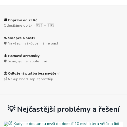
🚚 Doprava od 79 Kč
Odesíláme do 24 h 🇨🇿 + 🇸🇰
🪤 Sklopce a pasti
🛡️ Na všechny škůdce máme past
🌲 Pachové ohradníky
🛡️ Silné, rychlé, spolehlivé.
🕒 Odložená platba bez navýšení
🛒 Nakup hned, zaplať později
💡 Nejčastější problémy a řešení