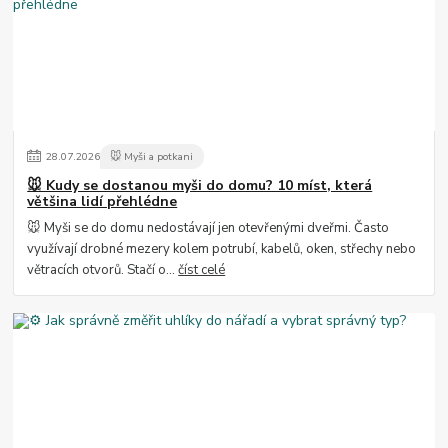
28
.
07
.
2026
🐭 Myši a potkani
🐭 Kudy se dostanou myši do domu? 10 míst, která
většina lidí přehlédne
🐭 Myši se do domu nedostávají jen otevřenými dveřmi. Často
využívají drobné mezery kolem potrubí, kabelů, oken, střechy nebo
větracích otvorů. Stačí o...
číst celé