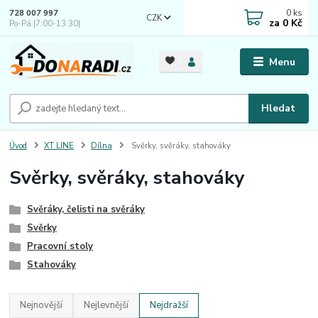
0
ks
728 007 997
CZK
za
0 Kč
Po-Pá |7:00-13:30|
Menu
Hledat
Úvod
XT LINE
Dílna
Svěrky, svěráky, stahováky
Svěrky, svěráky, stahováky
Svěráky, čelisti na svěráky
Svěrky
Pracovní stoly
Stahováky
Nejnovější
Nejlevnější
Nejdražší