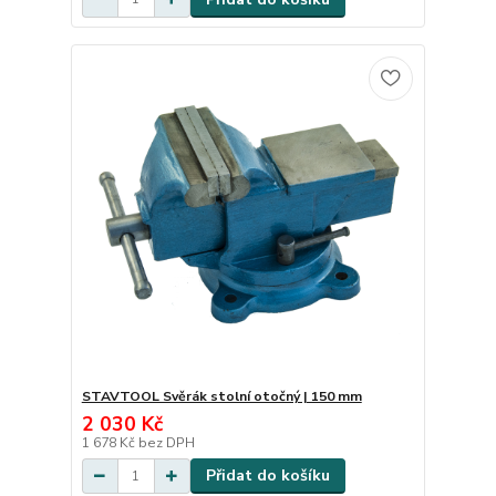
STAVTOOL Svěrák stolní otočný | 150 mm
2 030 Kč
1 678 Kč
bez DPH
Přidat do košíku