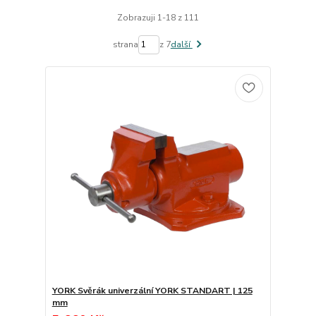
Zobrazuji 1-18 z 111
strana
z 7
další
YORK Svěrák univerzální YORK STANDART | 125
mm