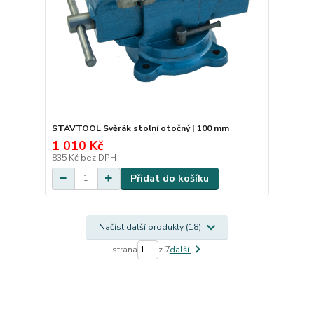
STAVTOOL Svěrák stolní otočný | 100 mm
1 010 Kč
835 Kč
bez DPH
Přidat do košíku
Načíst další produkty (18)
strana
z 7
další