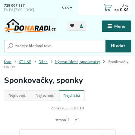
0
ks
728 007 997
CZK
za
0 Kč
Po-Pá |7:00-13:30|
Menu
Hledat
Úvod
XT LINE
Dílna
Nýtovací kleště, sponkovačky
Sponkovačky,
sponky
Sponkovačky, sponky
Nejnovější
Nejlevnější
Nejdražší
Zobrazuji 1-18 z 18
strana
z 1