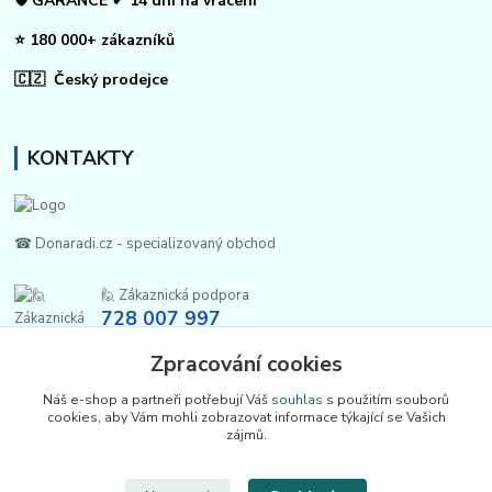
🛡️ GARANCE ✔ 14 dní na vrácení
⭐ 180 000+ zákazníků
🇨🇿 Český prodejce
KONTAKTY
☎ Donaradi.cz - specializovaný obchod
🙋 Zákaznická podpora
728 007 997
Po-Pá |7:00-13:30|
Zpracování cookies
info@repulse.cz
Náš e-shop a partneři potřebují Váš
souhlas
s použitím souborů
cookies, aby Vám mohli zobrazovat informace týkající se Vašich
zájmů.