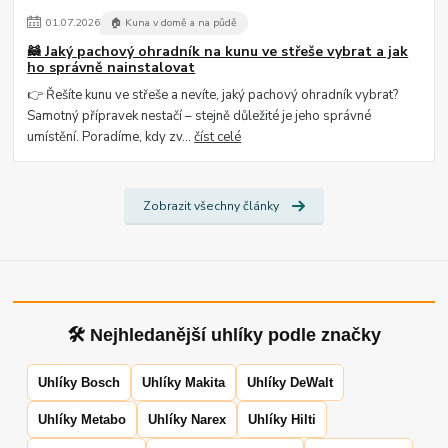
01
.
07
.
2026
🏠 Kuna v domě a na půdě
🦝 Jaký pachový ohradník na kunu ve střeše vybrat a jak
ho správně nainstalovat
👉 Řešíte kunu ve střeše a nevíte, jaký pachový ohradník vybrat?
Samotný přípravek nestačí – stejně důležité je jeho správné
umístění. Poradíme, kdy zv...
číst celé
Zobrazit všechny články
🛠 Nejhledanější uhlíky podle značky
Uhlíky Bosch
Uhlíky Makita
Uhlíky DeWalt
Uhlíky Metabo
Uhlíky Narex
Uhlíky Hilti