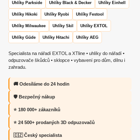
Uhlíky Parkside
Uhlíky Black & Decker
Uhlíky Einhell
Uhlíky Hikoki
Uhlíky Ryobi
Uhlíky Festool
Uhlíky Milwaukee
Uhlíky Skil
Uhlíky EXTOL
Uhlíky Güde
Uhlíky Hitachi
Uhlíky AEG
Specialista na nářadí EXTOL a XTline • uhlíky do nářadí •
odpuzovače škůdců • sklopce • vybavení pro dům, dílnu i
zahradu.
🚚 Odesíláme do 24 hodin
🛡️ Bezpečný nákup
⭐ 180 000+ zákazníků
⭐ 24 500+ prodaných 3D odpuzovačů
🇨🇿 Český specialista