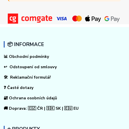
📦 INFORMACE
📊
Obchodní podmínky
↩
Odstoupení od smlouvy
🛠 Reklamační formulář
❓ Časté dotazy
🔐 Ochrana osobních údajů
🚚 Doprava: 🇨🇿 ČR | 🇸🇰 SK | 🇪🇺 EU