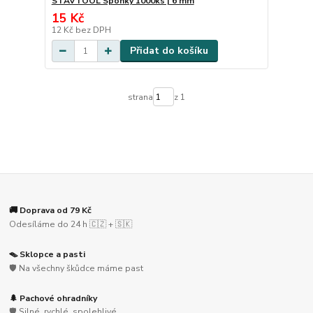
STAVTOOL Sponky 1000ks | 6 mm
15 Kč
12 Kč
bez DPH
Přidat do košíku
strana
z 1
🚚 Doprava od 79 Kč
Odesíláme do 24 h 🇨🇿 + 🇸🇰
🪤 Sklopce a pasti
🛡️ Na všechny škůdce máme past
🌲 Pachové ohradníky
🛡️ Silné, rychlé, spolehlivé.