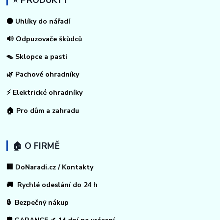
⭐ PRODUKTY
⚫ Uhlíky do nářadí
🔊 Odpuzovače škůdců
🪤 Sklopce a pasti
🌿 Pachové ohradníky
⚡
Elektrické ohradníky
🏠
Pro dům a zahradu
🏠 O FIRMĚ
🏢 DoNaradi.cz / Kontakty
🚚 Rychlé odeslání do 24 h
🔒 Bezpečný nákup