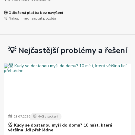
🕒 Odložená platba bez navýšení
🛒 Nakup hned, zaplať později
💡 Nejčastější problémy a řešení
28
.
07
.
2026
🐭 Myši a potkani
🐭 Kudy se dostanou myši do domu? 10 míst, která
většina lidí přehlédne