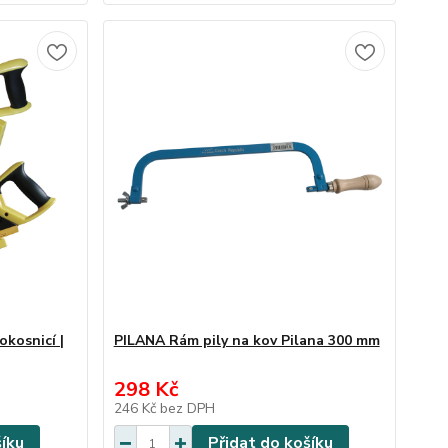
kosnicí |
PILANA Rám pily na kov Pilana 300 mm
298 Kč
246 Kč
bez DPH
šíku
Přidat do košíku