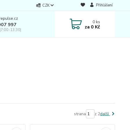
Přihlášení
CZK
repulse.cz
0
ks
007 997
za
0 Kč
|7:00-13:30|
strana
z 2
další