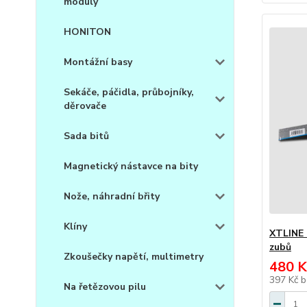
moduly
HONITON
Montážní basy
Sekáče, páčidla, průbojníky,
děrovače
Sada bitů
Magnetický nástavce na bity
Nože, náhradní břity
Klíny
XTLINE 
zubů
Zkoušečky napětí, multimetry
480 K
397 Kč
b
Na řetězovou pilu