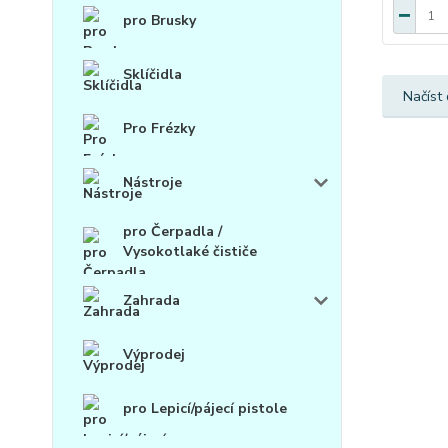
pro Brusky
Sklíčidla
Načíst 
Pro Frézky
Nástroje
pro Čerpadla /
Vysokotlaké čističe
Zahrada
Výprodej
pro Lepicí/pájecí pistole