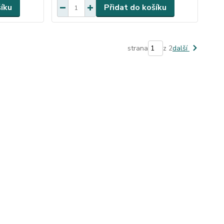
šíku
Přidat do košíku
strana
z 2
další