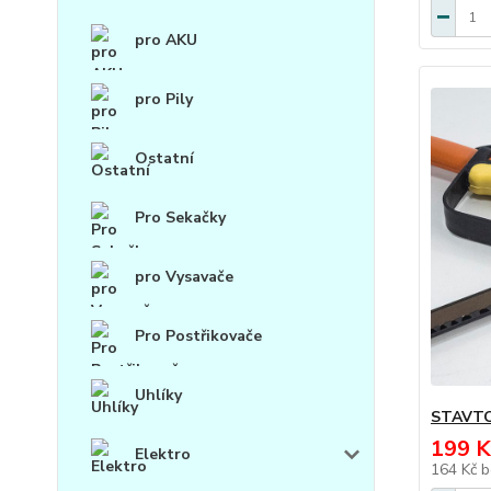
pro AKU
pro Pily
Ostatní
Pro Sekačky
pro Vysavače
Pro Postřikovače
Uhlíky
STAVTOO
199 K
Elektro
164 Kč
b