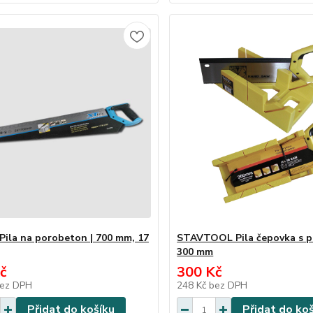
Pila na porobeton | 700 mm, 17
STAVTOOL Pila čepovka s po
300 mm
č
300 Kč
ez DPH
248 Kč
bez DPH
Přidat do košíku
Přidat do ko