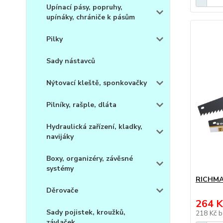
Upínací pásy, popruhy,
upínáky, chrániče k pásům
Pilky
Sady nástavců
Nýtovací kleště, sponkovačky
Pilníky, rašple, dláta
Hydraulická zařízení, kladky,
navijáky
Boxy, organizéry, závěsné
systémy
RICHMA
Děrovače
264 K
Sady pojistek, kroužků,
218 Kč
b
závlaček