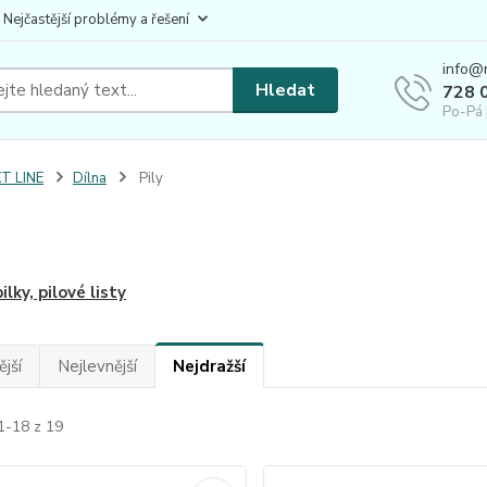
 Nejčastější problémy a řešení
info@
Hledat
728 
Po-Pá 
T LINE
Dílna
Pily
pilky, pilové listy
jší
Nejlevnější
Nejdražší
1-18 z 19