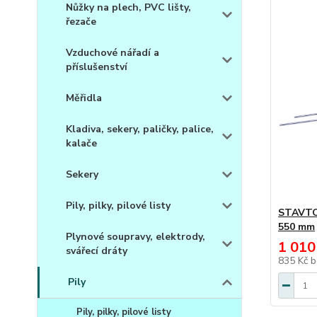
Nůžky na plech, PVC lišty,
řezače
Vzduchové nářadí a
příslušenství
Měřidla
Kladiva, sekery, paličky, palice,
kalače
Sekery
Pily, pilky, pilové listy
STAVTOO
550 mm
Plynové soupravy, elektrody,
1 010
svářecí dráty
835 Kč
b
Pily
Pily, pilky, pilové listy