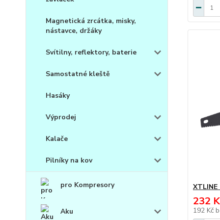
Magnetická zrcátka, misky,
nástavce, držáky
Svítilny, reflektory, baterie
Samostatné kleště
Hasáky
Výprodej
Kalače
Pilníky na kov
pro Kompresory
XTLINE 
232 K
192 Kč
b
Aku