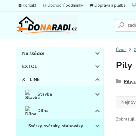
☎️ Kontakt
📜 Obchodní podmínky
🚚 Doprava a platba
💡
Úvod
X
Na škůdce
Pily
EXTOL
XT LINE
Pily, 
Stavba
Nejnově
Dílna
Zobrazuji 
Svěrky, svěráky, stahováky