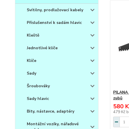
Svítilny, prodlužovací kabely
Příslušenství k sadám hlavic
Kleště
Jednotlivé klíče
Klíče
Sady
Šroubováky
PILANA 
zubů
Sady hlavic
580 K
Bity, nástavce, adaptéry
479 Kč
b
Montážní vozíky, nářaďové