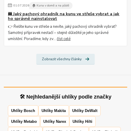
01
.
07
.
2026
🏠 Kuna v domě a na půdě
🦝 Jaký pachový ohradník na kunu ve střeše vybrat a jak
ho správně nainstalovat
👉 Řešíte kunu ve střeše a nevíte, jaký pachový ohradník vybrat?
Samotný přípravek nestačí – stejně důležité je jeho správné
umístění. Poradíme, kdy zv...
číst celé
Zobrazit všechny články
🛠 Nejhledanější uhlíky podle značky
Uhlíky Bosch
Uhlíky Makita
Uhlíky DeWalt
Uhlíky Metabo
Uhlíky Narex
Uhlíky Hilti