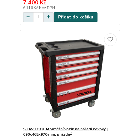
7 400 Kč
6 116 Kč
bez DPH
Přidat do košíku
STAVTOOL Montážní vozík na nářadí kovový |
690x465x970 mm, prázdný