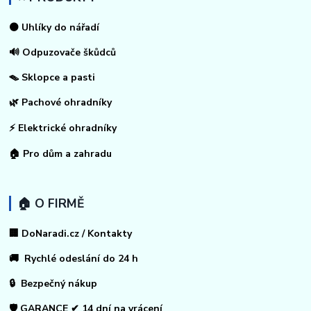
⚫ Uhlíky do nářadí
🔊 Odpuzovače škůdců
🪤 Sklopce a pasti
🌿 Pachové ohradníky
⚡
Elektrické ohradníky
🏠
Pro dům a zahradu
🏠 O FIRMĚ
🏢 DoNaradi.cz / Kontakty
🚚 Rychlé odeslání do 24 h
🔒 Bezpečný nákup
🛡️ GARANCE ✔ 14 dní na vrácení