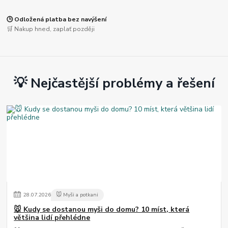
🕒 Odložená platba bez navýšení
🛒 Nakup hned, zaplať později
💡 Nejčastější problémy a řešení
28
.
07
.
2026
🐭 Myši a potkani
🐭 Kudy se dostanou myši do domu? 10 míst, která
většina lidí přehlédne