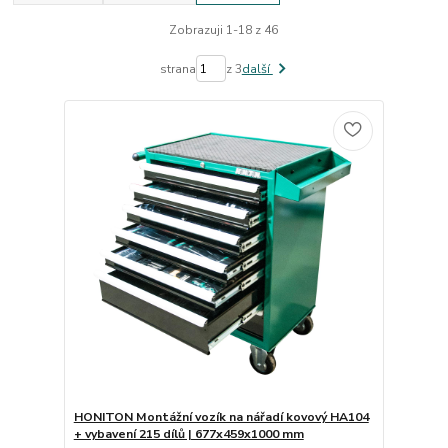
Zobrazuji 1-18 z 46
strana
z 3
další
HONITON Montážní vozík na nářadí kovový HA104
+ vybavení 215 dílů | 677x459x1000 mm