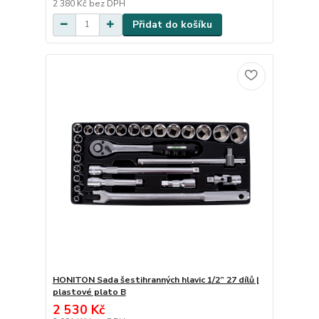
2 380 Kč
bez DPH
Přidat do košíku
HONITON Sada šestihranných hlavic 1/2” 27 dílů |
plastové plato B
2 530 Kč