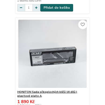
1 669 Kč
bez DPH
Přidat do košíku
HONITON Sada očkoplochých klíčů 16 dílů |
plastové plato A
1 890 Kč