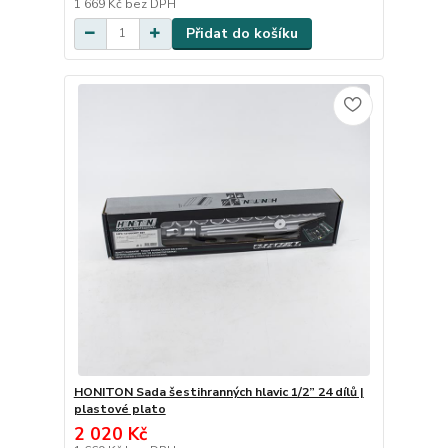
1 669 Kč
bez DPH
Přidat do košíku
HONITON Sada šestihranných hlavic 1/2” 24 dílů |
plastové plato
2 020 Kč