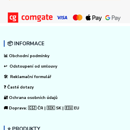
📦 INFORMACE
📊
Obchodní podmínky
↩
Odstoupení od smlouvy
🛠 Reklamační formulář
❓ Časté dotazy
🔐 Ochrana osobních údajů
🚚 Doprava: 🇨🇿 ČR | 🇸🇰 SK | 🇪🇺 EU
⭐ PRODUKTY