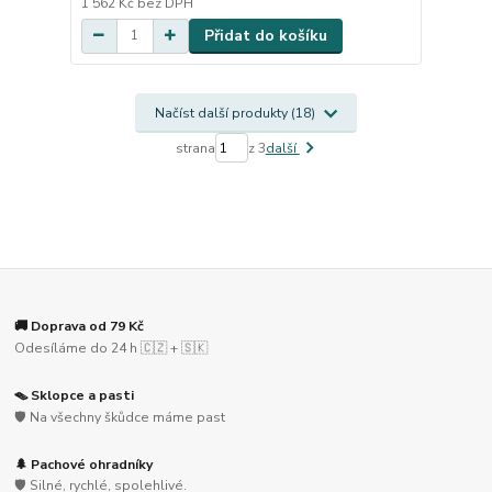
1 562 Kč
bez DPH
Přidat do košíku
Načíst další produkty (18)
strana
z 3
další
🚚 Doprava od 79 Kč
Odesíláme do 24 h 🇨🇿 + 🇸🇰
🪤 Sklopce a pasti
🛡️ Na všechny škůdce máme past
🌲 Pachové ohradníky
🛡️ Silné, rychlé, spolehlivé.