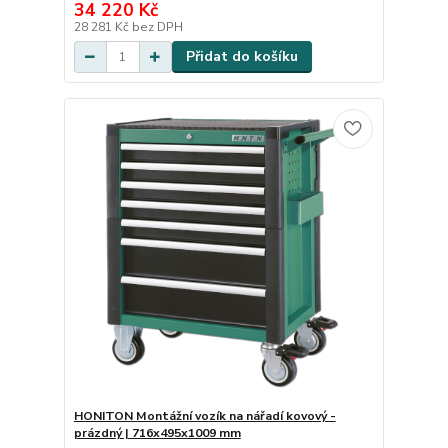
34 220 Kč
28 281 Kč
bez DPH
Přidat do košíku
HONITON Montážní vozík na nářadí kovový -
prázdný | 716x495x1009 mm