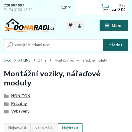
0
ks
728 007 997
CZK
za
0 Kč
Po-Pá |7:00-13:30|
Menu
Hledat
Úvod
XT LINE
Dílna
Montážní vozíky, nářaďové moduly
Montážní vozíky, nářaďové
moduly
HONITON
Prázdný
Vybavený
Nejnovější
Nejlevnější
Nejdražší