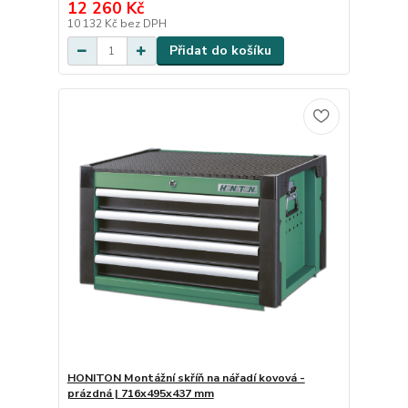
12 260 Kč
10 132 Kč
bez DPH
Přidat do košíku
HONITON Montážní skříň na nářadí kovová -
prázdná | 716x495x437 mm