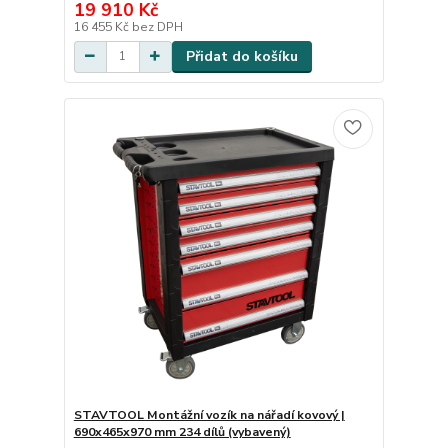
19 910 Kč
16 455 Kč
bez DPH
Přidat do košíku
STAVTOOL Montážní vozík na nářadí kovový |
690x465x970 mm 234 dílů (vybavený)