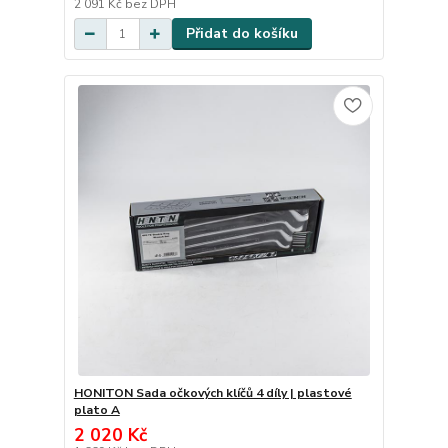
2 091 Kč
bez DPH
Přidat do košíku
HONITON Sada očkových klíčů 4 díly | plastové
plato A
2 020 Kč