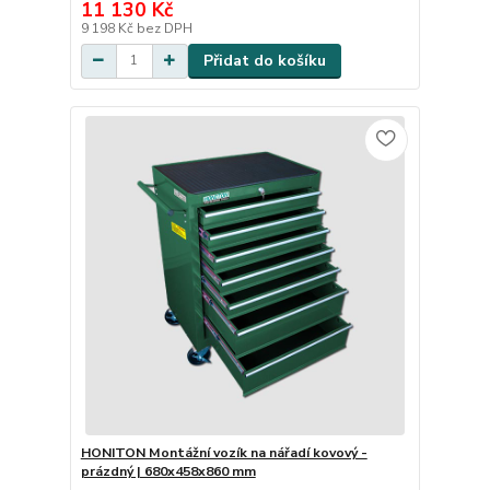
11 130 Kč
9 198 Kč
bez DPH
Přidat do košíku
HONITON Montážní vozík na nářadí kovový -
prázdný | 680x458x860 mm