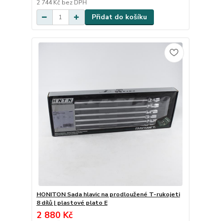
2 744 Kč
bez DPH
Přidat do košíku
HONITON Sada hlavic na prodloužené T-rukojeti
8 dílů | plastové plato E
2 880 Kč