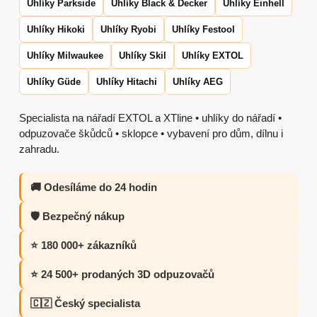
Uhlíky Parkside
Uhlíky Black & Decker
Uhlíky Einhell
Uhlíky Hikoki
Uhlíky Ryobi
Uhlíky Festool
Uhlíky Milwaukee
Uhlíky Skil
Uhlíky EXTOL
Uhlíky Güde
Uhlíky Hitachi
Uhlíky AEG
Specialista na nářadí EXTOL a XTline • uhlíky do nářadí •
odpuzovače škůdců • sklopce • vybavení pro dům, dílnu i
zahradu.
🚚 Odesíláme do 24 hodin
🛡️ Bezpečný nákup
⭐ 180 000+ zákazníků
⭐ 24 500+ prodaných 3D odpuzovačů
🇨🇿 Český specialista