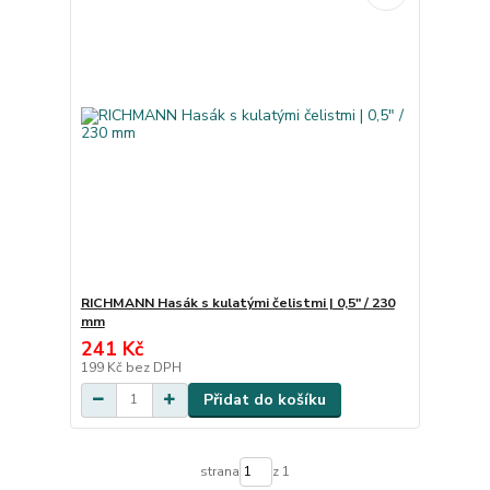
RICHMANN Hasák s kulatými čelistmi | 0,5" / 230
mm
241 Kč
199 Kč
bez DPH
Přidat do košíku
strana
z 1