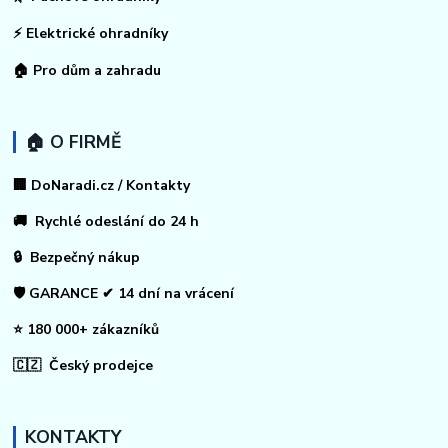
⚡
Elektrické ohradníky
🏠
Pro dům a zahradu
🏠 O FIRMĚ
🏢 DoNaradi.cz / Kontakty
🚚 Rychlé odeslání do 24 h
🔒 Bezpečný nákup
🛡️ GARANCE ✔ 14 dní na vrácení
⭐ 180 000+ zákazníků
🇨🇿 Český prodejce
KONTAKTY