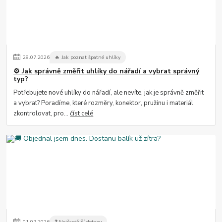
28
.
07
.
2026
🔥 Jak poznat špatné uhlíky
⚙️ Jak správně změřit uhlíky do nářadí a vybrat správný
typ?
Potřebujete nové uhlíky do nářadí, ale nevíte, jak je správně změřit
a vybrat? Poradíme, které rozměry, konektor, pružinu i materiál
zkontrolovat, pro...
číst celé
01
.
07
.
2026
❓ Nejčastější dotazy