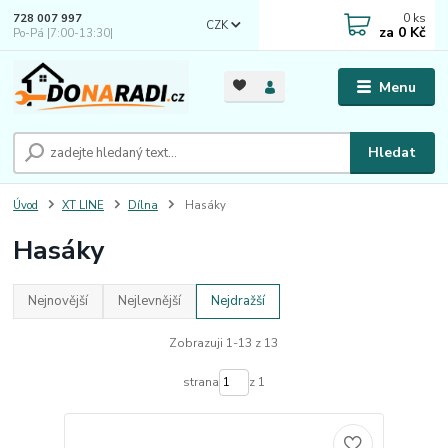
0
ks
728 007 997
CZK
za
0 Kč
Po-Pá |7:00-13:30|
Menu
Hledat
Úvod
XT LINE
Dílna
Hasáky
Hasáky
Nejnovější
Nejlevnější
Nejdražší
Zobrazuji 1-13 z 13
strana
z 1