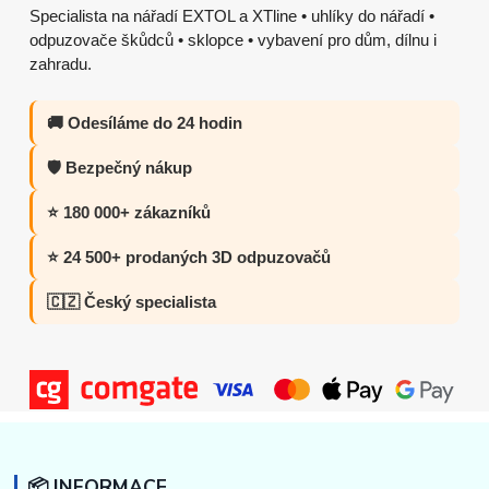
Specialista na nářadí EXTOL a XTline • uhlíky do nářadí •
odpuzovače škůdců • sklopce • vybavení pro dům, dílnu i
zahradu.
🚚 Odesíláme do 24 hodin
🛡️ Bezpečný nákup
⭐ 180 000+ zákazníků
⭐ 24 500+ prodaných 3D odpuzovačů
🇨🇿 Český specialista
📦 INFORMACE