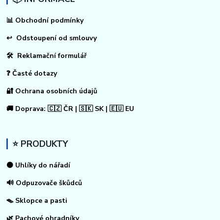
📊
Obchodní podmínky
↩
Odstoupení od smlouvy
🛠 Reklamační formulář
❓ Časté dotazy
🔐 Ochrana osobních údajů
🚚 Doprava: 🇨🇿 ČR | 🇸🇰 SK | 🇪🇺 EU
⭐ PRODUKTY
⚫ Uhlíky do nářadí
🔊 Odpuzovače škůdců
🪤 Sklopce a pasti
🌿 Pachové ohradníky