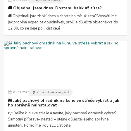
🚚 Objednal jsem dnes. Dostanu balík už zítra?
🚚 Objednali jste zboží dnes a chcete ho mít už zítra? Vysvětlíme,
jak probíhá expedice objednávek, proč je důležitá objednávka do
12:00, co se děje po...
číst celé
01
.
07
.
2026
🏠 Kuna v domě a na půdě
🦝 Jaký pachový ohradník na kunu ve střeše vybrat a jak
ho správně nainstalovat
👉 Řešíte kunu ve střeše a nevíte, jaký pachový ohradník vybrat?
Samotný přípravek nestačí – stejně důležité je jeho správné
umístění. Poradíme, kdy zv...
číst celé