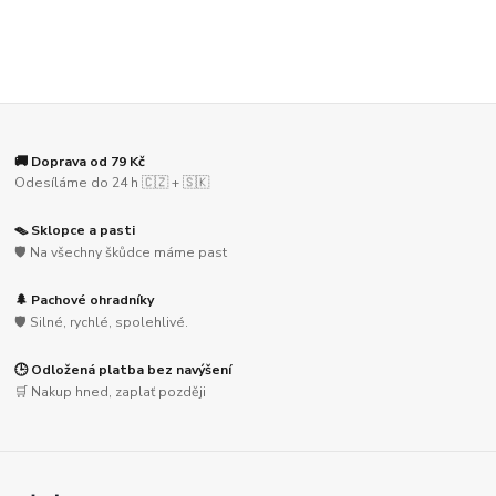
🚚 Doprava od 79 Kč
Odesíláme do 24 h 🇨🇿 + 🇸🇰
🪤 Sklopce a pasti
🛡️ Na všechny škůdce máme past
🌲 Pachové ohradníky
🛡️ Silné, rychlé, spolehlivé.
🕒 Odložená platba bez navýšení
🛒 Nakup hned, zaplať později