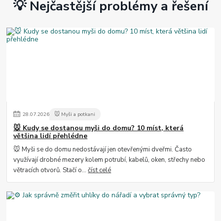
💡 Nejčastější problémy a řešení
28
.
07
.
2026
🐭 Myši a potkani
🐭 Kudy se dostanou myši do domu? 10 míst, která
většina lidí přehlédne
🐭 Myši se do domu nedostávají jen otevřenými dveřmi. Často
využívají drobné mezery kolem potrubí, kabelů, oken, střechy nebo
větracích otvorů. Stačí o...
číst celé