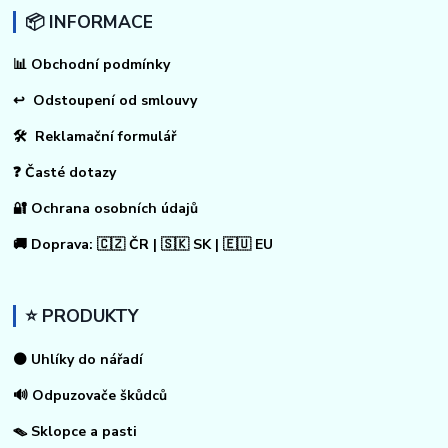
📦 INFORMACE
📊
Obchodní podmínky
↩
Odstoupení od smlouvy
🛠 Reklamační formulář
❓ Časté dotazy
🔐 Ochrana osobních údajů
🚚 Doprava: 🇨🇿 ČR | 🇸🇰 SK | 🇪🇺 EU
⭐ PRODUKTY
⚫ Uhlíky do nářadí
🔊 Odpuzovače škůdců
🪤 Sklopce a pasti