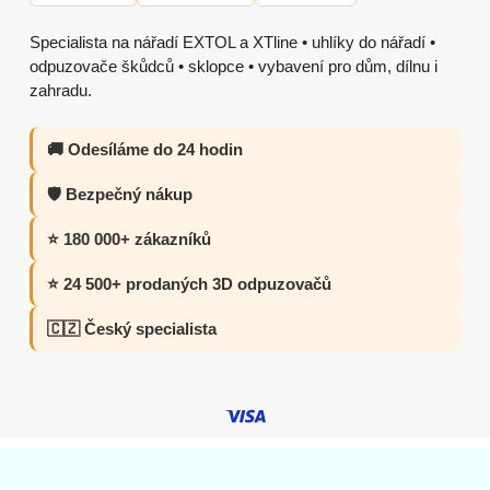
Specialista na nářadí EXTOL a XTline • uhlíky do nářadí •
odpuzovače škůdců • sklopce • vybavení pro dům, dílnu i
zahradu.
🚚 Odesíláme do 24 hodin
🛡️ Bezpečný nákup
⭐ 180 000+ zákazníků
⭐ 24 500+ prodaných 3D odpuzovačů
🇨🇿 Český specialista