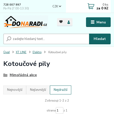
0
ks
728 007 997
CZK
za
0 Kč
Po-Pá |7:00-13:30|
Menu
Hledat
Úvod
XT LINE
Elektro
Kotoučové pily
Kotoučové pily
Mimořádná akce
Nejnovější
Nejlevnější
Nejdražší
Zobrazuji 1-2 z 2
strana
z 1