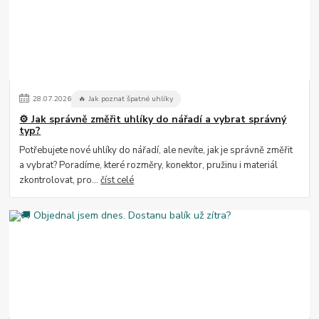
28
.
07
.
2026
🔥 Jak poznat špatné uhlíky
⚙️ Jak správně změřit uhlíky do nářadí a vybrat správný
typ?
Potřebujete nové uhlíky do nářadí, ale nevíte, jak je správně změřit
a vybrat? Poradíme, které rozměry, konektor, pružinu i materiál
zkontrolovat, pro...
číst celé