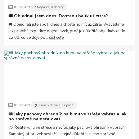
01
.
07
.
2026
❓ Nejčastější dotazy
🚚 Objednal jsem dnes. Dostanu balík už zítra?
🚚 Objednali jste zboží dnes a chcete ho mít už zítra? Vysvětlíme,
jak probíhá expedice objednávek, proč je důležitá objednávka do
12:00, co se děje po...
číst celé
01
.
07
.
2026
🏠 Kuna v domě a na půdě
🦝 Jaký pachový ohradník na kunu ve střeše vybrat a jak
ho správně nainstalovat
👉 Řešíte kunu ve střeše a nevíte, jaký pachový ohradník vybrat?
Samotný přípravek nestačí – stejně důležité je jeho správné