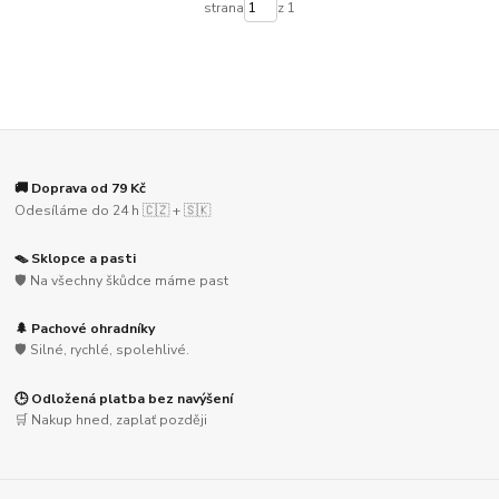
strana
z 1
🚚 Doprava od 79 Kč
Odesíláme do 24 h 🇨🇿 + 🇸🇰
🪤 Sklopce a pasti
🛡️ Na všechny škůdce máme past
🌲 Pachové ohradníky
🛡️ Silné, rychlé, spolehlivé.
🕒 Odložená platba bez navýšení
🛒 Nakup hned, zaplať později