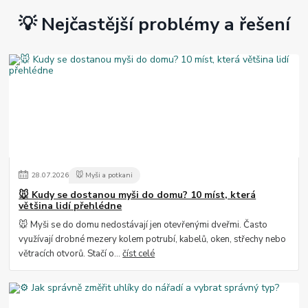
💡 Nejčastější problémy a řešení
28
.
07
.
2026
🐭 Myši a potkani
🐭 Kudy se dostanou myši do domu? 10 míst, která
většina lidí přehlédne
🐭 Myši se do domu nedostávají jen otevřenými dveřmi. Často
využívají drobné mezery kolem potrubí, kabelů, oken, střechy nebo
větracích otvorů. Stačí o...
číst celé