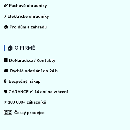
🌿 Pachové ohradníky
⚡
Elektrické ohradníky
🏠
Pro dům a zahradu
🏠 O FIRMĚ
🏢 DoNaradi.cz / Kontakty
🚚 Rychlé odeslání do 24 h
🔒 Bezpečný nákup
🛡️ GARANCE ✔ 14 dní na vrácení
⭐ 180 000+ zákazníků
🇨🇿 Český prodejce