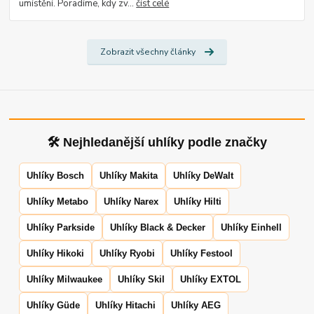
umístění. Poradíme, kdy zv...
číst celé
Zobrazit všechny články
🛠 Nejhledanější uhlíky podle značky
Uhlíky Bosch
Uhlíky Makita
Uhlíky DeWalt
Uhlíky Metabo
Uhlíky Narex
Uhlíky Hilti
Uhlíky Parkside
Uhlíky Black & Decker
Uhlíky Einhell
Uhlíky Hikoki
Uhlíky Ryobi
Uhlíky Festool
Uhlíky Milwaukee
Uhlíky Skil
Uhlíky EXTOL
Uhlíky Güde
Uhlíky Hitachi
Uhlíky AEG