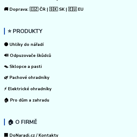
🚚 Doprava: 🇨🇿 ČR | 🇸🇰 SK | 🇪🇺 EU
⭐ PRODUKTY
⚫ Uhlíky do nářadí
🔊 Odpuzovače škůdců
🪤 Sklopce a pasti
🌿 Pachové ohradníky
⚡
Elektrické ohradníky
🏠
Pro dům a zahradu
🏠 O FIRMĚ
🏢 DoNaradi.cz / Kontakty