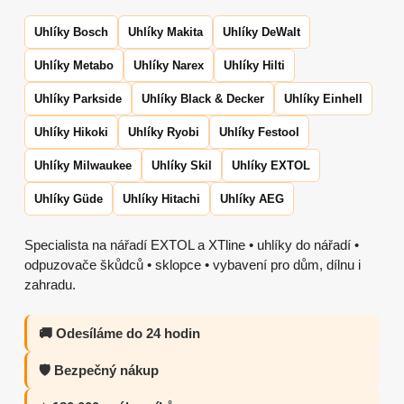
Uhlíky Bosch
Uhlíky Makita
Uhlíky DeWalt
Uhlíky Metabo
Uhlíky Narex
Uhlíky Hilti
Uhlíky Parkside
Uhlíky Black & Decker
Uhlíky Einhell
Uhlíky Hikoki
Uhlíky Ryobi
Uhlíky Festool
Uhlíky Milwaukee
Uhlíky Skil
Uhlíky EXTOL
Uhlíky Güde
Uhlíky Hitachi
Uhlíky AEG
Specialista na nářadí EXTOL a XTline • uhlíky do nářadí •
odpuzovače škůdců • sklopce • vybavení pro dům, dílnu i
zahradu.
🚚 Odesíláme do 24 hodin
🛡️ Bezpečný nákup