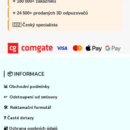
⭐ 180 000+ zákazníků
⭐ 24 500+ prodaných 3D odpuzovačů
🇨🇿 Český specialista
📦 INFORMACE
📊
Obchodní podmínky
↩
Odstoupení od smlouvy
🛠 Reklamační formulář
❓ Časté dotazy
🔐 Ochrana osobních údajů