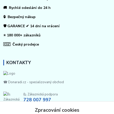
🚚 Rychlé odeslání do 24 h
🔒 Bezpečný nákup
🛡️ GARANCE ✔ 14 dní na vrácení
⭐ 180 000+ zákazníků
🇨🇿 Český prodejce
KONTAKTY
☎ Donaradi.cz - specializovaný obchod
🙋 Zákaznická podpora
728 007 997
Po-Pá |7:00-13:30|
Zpracování cookies