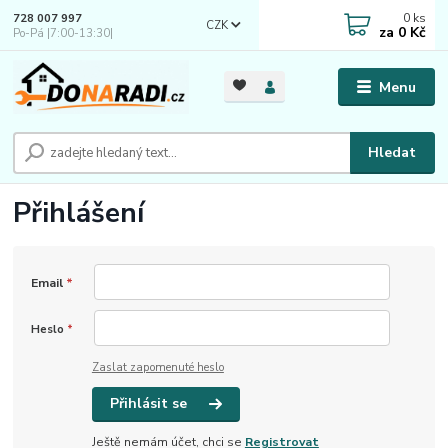
0
ks
728 007 997
CZK
za
0 Kč
Po-Pá |7:00-13:30|
Menu
Hledat
Přihlášení
Email
*
Heslo
*
Zaslat zapomenuté heslo
Přihlásit se
Ještě nemám účet, chci se
Registrovat