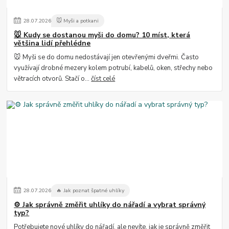
28
.
07
.
2026
🐭 Myši a potkani
🐭 Kudy se dostanou myši do domu? 10 míst, která
většina lidí přehlédne
🐭 Myši se do domu nedostávají jen otevřenými dveřmi. Často
využívají drobné mezery kolem potrubí, kabelů, oken, střechy nebo
větracích otvorů. Stačí o...
číst celé
28
.
07
.
2026
🔥 Jak poznat špatné uhlíky
⚙️ Jak správně změřit uhlíky do nářadí a vybrat správný
typ?
Potřebujete nové uhlíky do nářadí, ale nevíte, jak je správně změřit