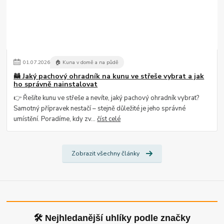
01
.
07
.
2026
🏠 Kuna v domě a na půdě
🦝 Jaký pachový ohradník na kunu ve střeše vybrat a jak
ho správně nainstalovat
👉 Řešíte kunu ve střeše a nevíte, jaký pachový ohradník vybrat?
Samotný přípravek nestačí – stejně důležité je jeho správné
umístění. Poradíme, kdy zv...
číst celé
Zobrazit všechny články
🛠 Nejhledanější uhlíky podle značky