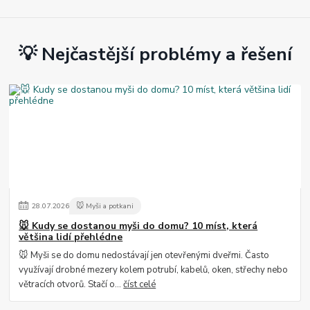
💡 Nejčastější problémy a řešení
28
.
07
.
2026
🐭 Myši a potkani
🐭 Kudy se dostanou myši do domu? 10 míst, která
většina lidí přehlédne
🐭 Myši se do domu nedostávají jen otevřenými dveřmi. Často
využívají drobné mezery kolem potrubí, kabelů, oken, střechy nebo
větracích otvorů. Stačí o...
číst celé