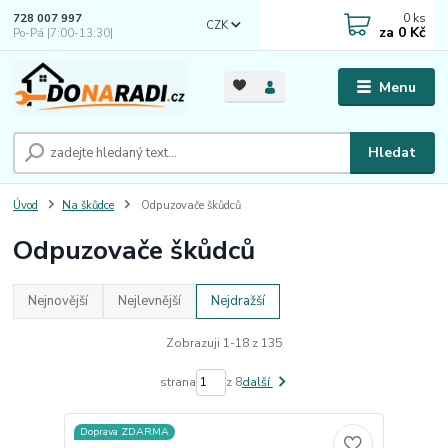
0
ks
728 007 997
CZK
za
0 Kč
Po-Pá |7:00-13:30|
Menu
Hledat
Úvod
Na škůdce
Odpuzovače škůdců
Odpuzovače škůdců
Nejnovější
Nejlevnější
Nejdražší
Zobrazuji 1-18 z 135
strana
z 8
další
Doprava ZDARMA