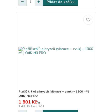
Přidat do košíku
Plašič krtků a hryzců (vibrace + zvuk) – 1300 m² |
OdK-H3 PRO
1 801 Kč
/
ks
1 488 Kč
bez DPH