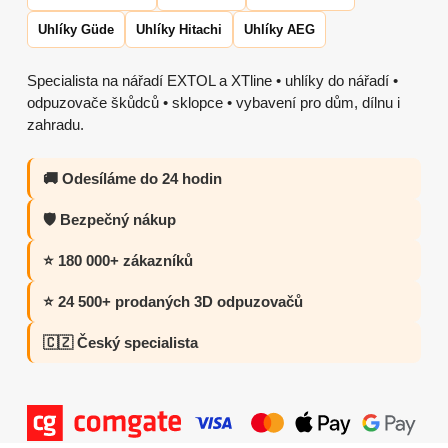
Uhlíky Güde
Uhlíky Hitachi
Uhlíky AEG
Specialista na nářadí EXTOL a XTline • uhlíky do nářadí •
odpuzovače škůdců • sklopce • vybavení pro dům, dílnu i
zahradu.
🚚 Odesíláme do 24 hodin
🛡️ Bezpečný nákup
⭐ 180 000+ zákazníků
⭐ 24 500+ prodaných 3D odpuzovačů
🇨🇿 Český specialista