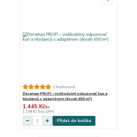
2 hodnocení
Deramax PROFI – voděodolný odpuzovač kun a
hlodavců s adaptérem (dosah 650 m²)
1 445 Kč
/
ks
1 194 Kč
bez DPH
Přidat do košíku