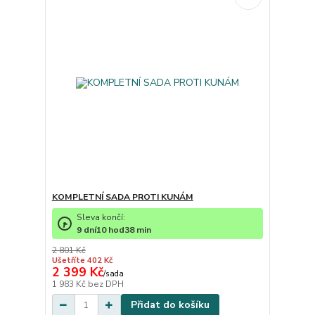
KOMPLETNÍ SADA PROTI KUNÁM
Sleva končí:
9
dní
10
hod
38
min
2 801 Kč
Ušetříte 402 Kč
2 399 Kč
/
sada
1 983 Kč
bez DPH
Přidat do košíku