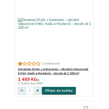
1 hodnocení
Deramax DUAL s bateriemi – vibrační odpuzovač
krtků, hadů a hlodavců - dosah až 1 200 m²
1 469 Kč
/
ks
1 214 Kč
bez DPH
Přidat do košíku