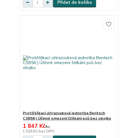
Přidat do košíku
Protištěkací ultrazvuková jednotka Bentech
CSB56 | Účinné omezení štěkání psů bez obojku
1 847 Kč
/
ks
1 526 Kč
bez DPH