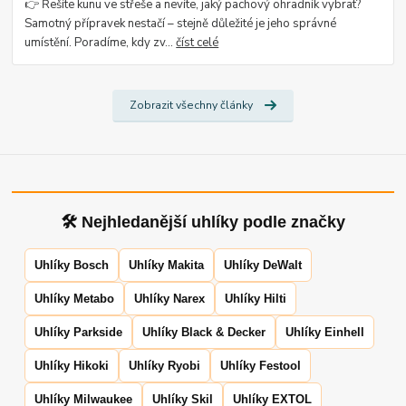
👉 Řešíte kunu ve střeše a nevíte, jaký pachový ohradník vybrat?
Samotný přípravek nestačí – stejně důležité je jeho správné
umístění. Poradíme, kdy zv...
číst celé
Zobrazit všechny články
🛠 Nejhledanější uhlíky podle značky
Uhlíky Bosch
Uhlíky Makita
Uhlíky DeWalt
Uhlíky Metabo
Uhlíky Narex
Uhlíky Hilti
Uhlíky Parkside
Uhlíky Black & Decker
Uhlíky Einhell
Uhlíky Hikoki
Uhlíky Ryobi
Uhlíky Festool
Uhlíky Milwaukee
Uhlíky Skil
Uhlíky EXTOL