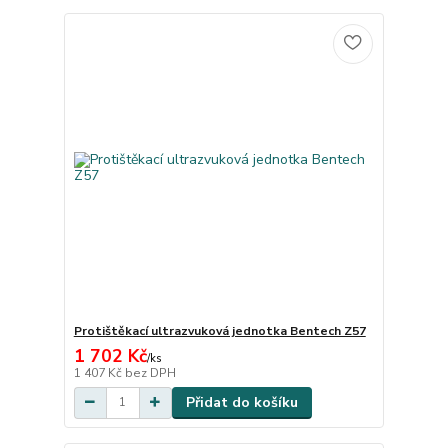
Protištěkací ultrazvuková jednotka Bentech Z57
1 702 Kč
/
ks
1 407 Kč
bez DPH
Přidat do košíku