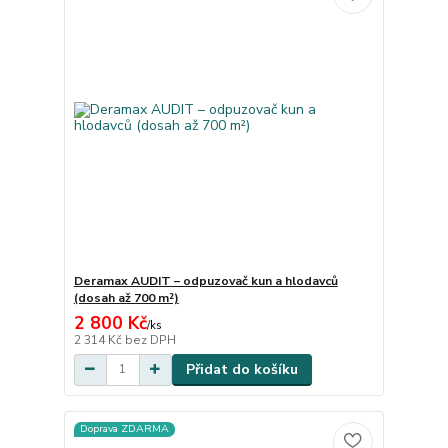
Deramax AUDIT – odpuzovač kun a hlodavců
(dosah až 700 m²)
2 800 Kč
/
ks
2 314 Kč
bez DPH
Přidat do košíku
Doprava ZDARMA