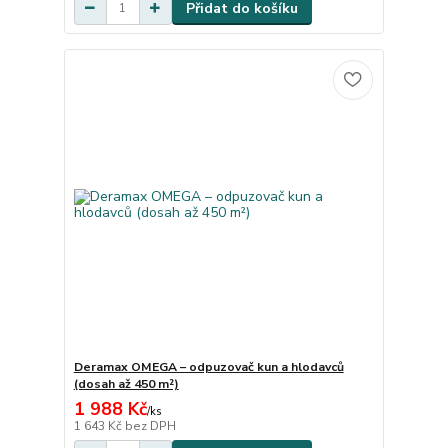
Přidat do košíku
Deramax OMEGA – odpuzovač kun a hlodavců
(dosah až 450 m²)
1 988 Kč
/
ks
1 643 Kč
bez DPH