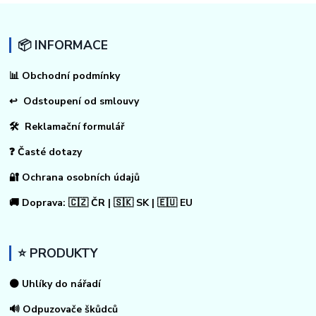
📦 INFORMACE
📊
Obchodní podmínky
↩
Odstoupení od smlouvy
🛠 Reklamační formulář
❓ Časté dotazy
🔐 Ochrana osobních údajů
🚚 Doprava: 🇨🇿 ČR | 🇸🇰 SK | 🇪🇺 EU
⭐ PRODUKTY
⚫ Uhlíky do nářadí
🔊 Odpuzovače škůdců