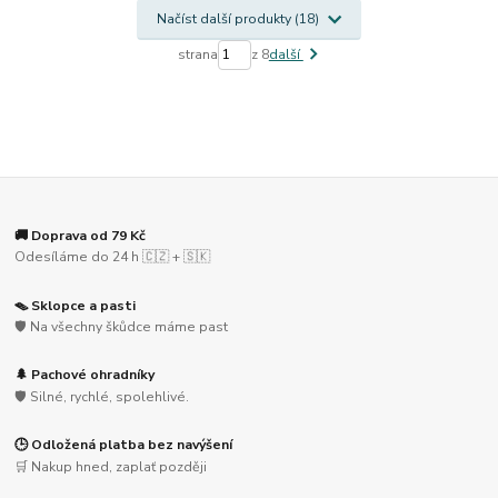
Načíst další produkty (18)
strana
z 8
další
🚚 Doprava od 79 Kč
Odesíláme do 24 h 🇨🇿 + 🇸🇰
🪤 Sklopce a pasti
🛡️ Na všechny škůdce máme past
🌲 Pachové ohradníky
🛡️ Silné, rychlé, spolehlivé.
🕒 Odložená platba bez navýšení
🛒 Nakup hned, zaplať později