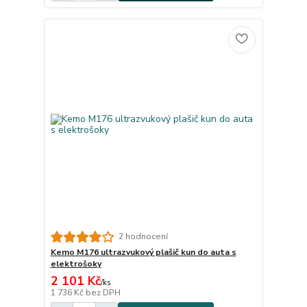
2 hodnocení
Kemo M176 ultrazvukový plašič kun do auta s
elektrošoky
2 101 Kč
/
ks
1 736 Kč
bez DPH