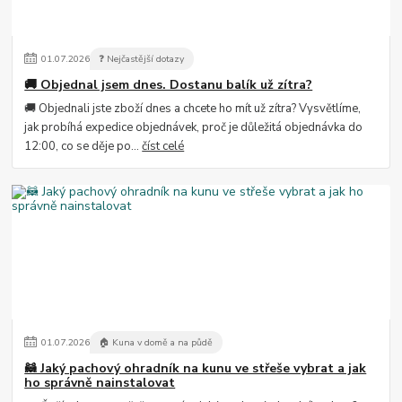
01
.
07
.
2026
❓ Nejčastější dotazy
🚚 Objednal jsem dnes. Dostanu balík už zítra?
🚚 Objednali jste zboží dnes a chcete ho mít už zítra? Vysvětlíme,
jak probíhá expedice objednávek, proč je důležitá objednávka do
12:00, co se děje po...
číst celé
01
.
07
.
2026
🏠 Kuna v domě a na půdě
🦝 Jaký pachový ohradník na kunu ve střeše vybrat a jak
ho správně nainstalovat