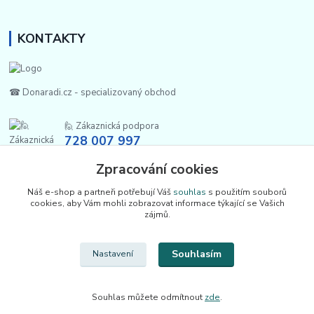
KONTAKTY
☎ Donaradi.cz - specializovaný obchod
🙋 Zákaznická podpora
728 007 997
Po-Pá |7:00-13:30|
Zpracování cookies
info@repulse.cz
Náš e-shop a partneři potřebují Váš
souhlas
s použitím souborů
cookies, aby Vám mohli zobrazovat informace týkající se Vašich
zájmů.
Souhlasím
Nastavení
Upravit sběr cookies.
Souhlas můžete odmítnout
zde
.
REPULSE s.r.o. | www.donaradi.cz | 2015-2026 ©