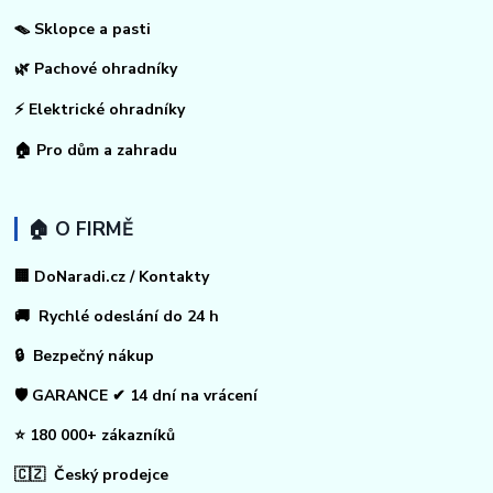
🪤 Sklopce a pasti
🌿 Pachové ohradníky
⚡
Elektrické ohradníky
🏠
Pro dům a zahradu
🏠 O FIRMĚ
🏢 DoNaradi.cz / Kontakty
🚚 Rychlé odeslání do 24 h
🔒 Bezpečný nákup
🛡️ GARANCE ✔ 14 dní na vrácení
⭐ 180 000+ zákazníků
🇨🇿 Český prodejce