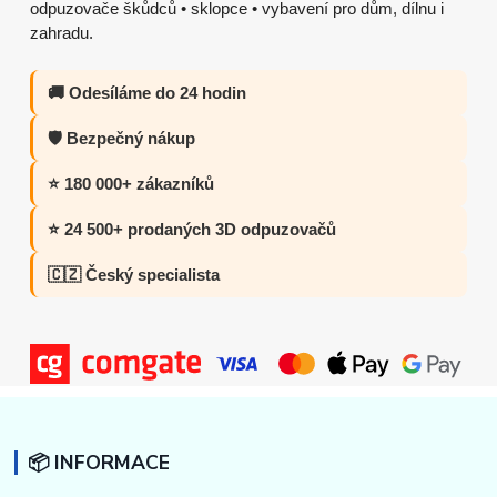
odpuzovače škůdců • sklopce • vybavení pro dům, dílnu i
zahradu.
🚚 Odesíláme do 24 hodin
🛡️ Bezpečný nákup
⭐ 180 000+ zákazníků
⭐ 24 500+ prodaných 3D odpuzovačů
🇨🇿 Český specialista
📦 INFORMACE