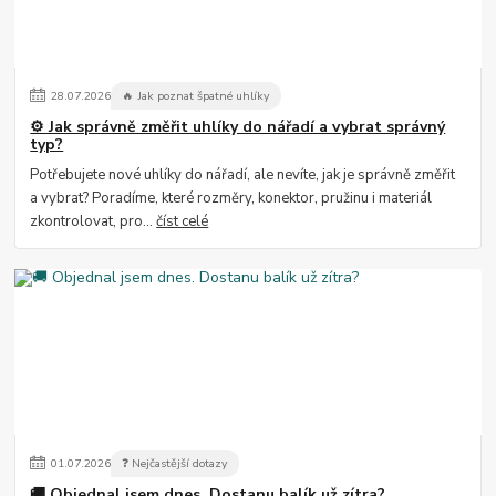
28
.
07
.
2026
🔥 Jak poznat špatné uhlíky
⚙️ Jak správně změřit uhlíky do nářadí a vybrat správný
typ?
Potřebujete nové uhlíky do nářadí, ale nevíte, jak je správně změřit
a vybrat? Poradíme, které rozměry, konektor, pružinu i materiál
zkontrolovat, pro...
číst celé
01
.
07
.
2026
❓ Nejčastější dotazy
🚚 Objednal jsem dnes. Dostanu balík už zítra?