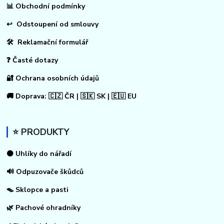
📊
Obchodní podmínky
↩
Odstoupení od smlouvy
🛠 Reklamační formulář
❓ Časté dotazy
🔐 Ochrana osobních údajů
🚚 Doprava: 🇨🇿 ČR | 🇸🇰 SK | 🇪🇺 EU
⭐ PRODUKTY
⚫ Uhlíky do nářadí
🔊 Odpuzovače škůdců
🪤 Sklopce a pasti
🌿 Pachové ohradníky