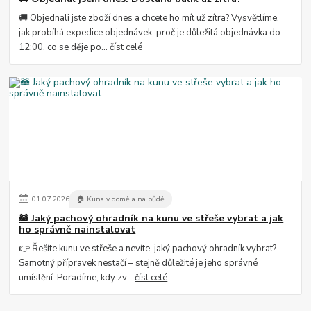
🚚 Objednali jste zboží dnes a chcete ho mít už zítra? Vysvětlíme,
jak probíhá expedice objednávek, proč je důležitá objednávka do
12:00, co se děje po...
číst celé
01
.
07
.
2026
🏠 Kuna v domě a na půdě
🦝 Jaký pachový ohradník na kunu ve střeše vybrat a jak
ho správně nainstalovat
👉 Řešíte kunu ve střeše a nevíte, jaký pachový ohradník vybrat?
Samotný přípravek nestačí – stejně důležité je jeho správné
umístění. Poradíme, kdy zv...
číst celé