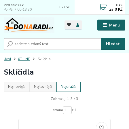
0
ks
728 007 997
CZK
za
0 Kč
Po-Pá |7:00-13:30|
Menu
Hledat
Úvod
XT LINE
Sklíčidla
Sklíčidla
Nejnovější
Nejlevnější
Nejdražší
Zobrazuji 1-3 z 3
strana
z 1