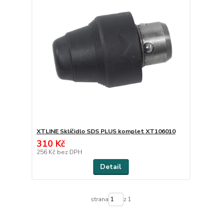
XTLINE Sklíčidlo SDS PLUS komplet XT106010
310 Kč
256 Kč
bez DPH
Detail
strana
z 1