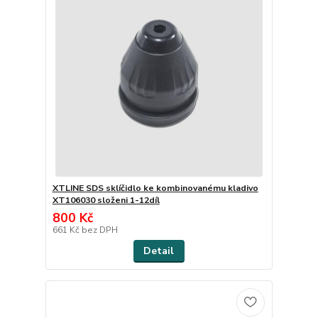
XTLINE SDS sklíčidlo ke kombinovanému kladivo
XT106030 složeni 1-12díl
800 Kč
661 Kč
bez DPH
Detail