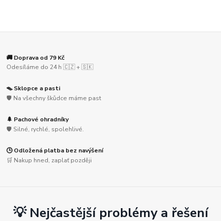
🚚 Doprava od 79 Kč
Odesíláme do 24 h 🇨🇿 + 🇸🇰
🪤 Sklopce a pasti
🛡️ Na všechny škůdce máme past
🌲 Pachové ohradníky
🛡️ Silné, rychlé, spolehlivé.
🕒 Odložená platba bez navýšení
🛒 Nakup hned, zaplať později
💡 Nejčastější problémy a řešení