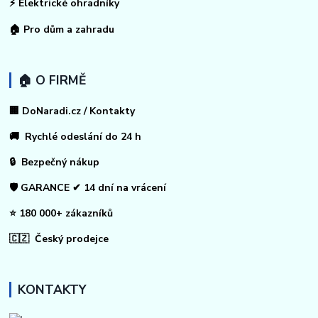
⚡
Elektrické ohradníky
🏠
Pro dům a zahradu
🏠 O FIRMĚ
🏢 DoNaradi.cz / Kontakty
🚚 Rychlé odeslání do 24 h
🔒 Bezpečný nákup
🛡️ GARANCE ✔ 14 dní na vrácení
⭐ 180 000+ zákazníků
🇨🇿 Český prodejce
KONTAKTY