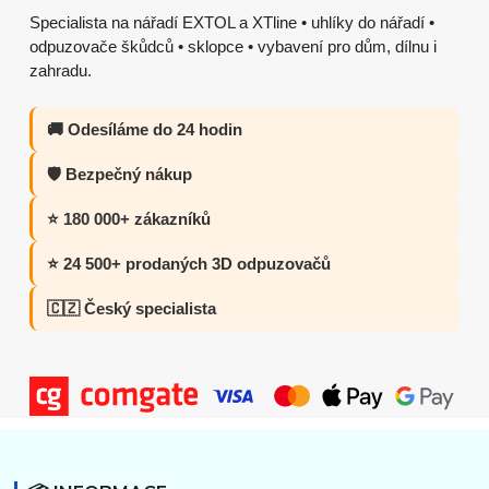
Specialista na nářadí EXTOL a XTline • uhlíky do nářadí •
odpuzovače škůdců • sklopce • vybavení pro dům, dílnu i
zahradu.
🚚 Odesíláme do 24 hodin
🛡️ Bezpečný nákup
⭐ 180 000+ zákazníků
⭐ 24 500+ prodaných 3D odpuzovačů
🇨🇿 Český specialista