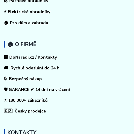
🌿 Pachové ohradníky
⚡
Elektrické ohradníky
🏠
Pro dům a zahradu
🏠 O FIRMĚ
🏢 DoNaradi.cz / Kontakty
🚚 Rychlé odeslání do 24 h
🔒 Bezpečný nákup
🛡️ GARANCE ✔ 14 dní na vrácení
⭐ 180 000+ zákazníků
🇨🇿 Český prodejce
KONTAKTY