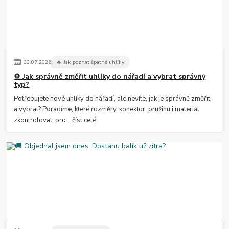
28
.
07
.
2026
🔥 Jak poznat špatné uhlíky
⚙️ Jak správně změřit uhlíky do nářadí a vybrat správný
typ?
Potřebujete nové uhlíky do nářadí, ale nevíte, jak je správně změřit
a vybrat? Poradíme, které rozměry, konektor, pružinu i materiál
zkontrolovat, pro...
číst celé