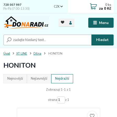
0
ks
728 007 997
CZK
za
0 Kč
Po-Pá |7:00-13:30|
Menu
Hledat
Úvod
XT LINE
Dílna
HONITON
HONITON
Nejnovější
Nejlevnější
Nejdražší
Zobrazuji 1-1 z 1
strana
z 1