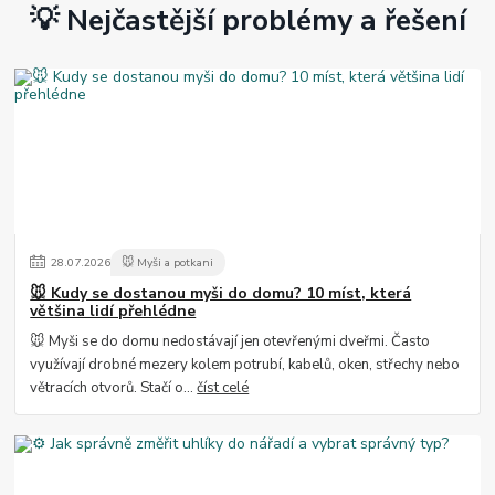
💡 Nejčastější problémy a řešení
28
.
07
.
2026
🐭 Myši a potkani
🐭 Kudy se dostanou myši do domu? 10 míst, která
většina lidí přehlédne
🐭 Myši se do domu nedostávají jen otevřenými dveřmi. Často
využívají drobné mezery kolem potrubí, kabelů, oken, střechy nebo
větracích otvorů. Stačí o...
číst celé