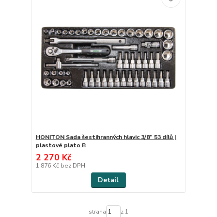
HONITON Sada šestihranných hlavic 3/8” 53 dílů |
plastové plato B
2 270 Kč
1 876 Kč
bez DPH
Detail
strana
z 1