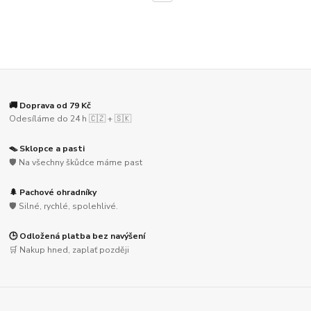
🚚 Doprava od 79 Kč
Odesíláme do 24 h 🇨🇿 + 🇸🇰
🪤 Sklopce a pasti
🛡️ Na všechny škůdce máme past
🌲 Pachové ohradníky
🛡️ Silné, rychlé, spolehlivé.
🕒 Odložená platba bez navýšení
🛒 Nakup hned, zaplať později