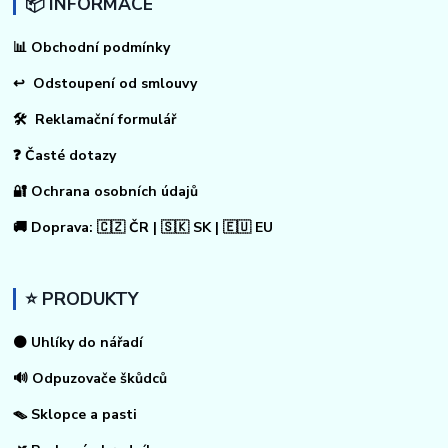
📦 INFORMACE
📊
Obchodní podmínky
↩
Odstoupení od smlouvy
🛠 Reklamační formulář
❓ Časté dotazy
🔐 Ochrana osobních údajů
🚚 Doprava: 🇨🇿 ČR | 🇸🇰 SK | 🇪🇺 EU
⭐ PRODUKTY
⚫ Uhlíky do nářadí
🔊 Odpuzovače škůdců
🪤 Sklopce a pasti