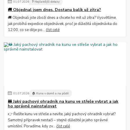
01
.
07
.
2026
❓ Nejčastější dotazy
🚚 Objednal jsem dnes. Dostanu balík už zítra?
🚚 Objednali jste zboží dnes a chcete ho mít už zítra? Vysvětlíme,
jak probíhá expedice objednávek, proč je důležitá objednávka do
12:00, co se děje po...
číst celé
01
.
07
.
2026
🏠 Kuna v domě a na půdě
🦝 Jaký pachový ohradník na kunu ve střeše vybrat a jak
ho správně nainstalovat
👉 Řešíte kunu ve střeše a nevíte, jaký pachový ohradník vybrat?
Samotný přípravek nestačí – stejně důležité je jeho správné
umístění. Poradíme, kdy zv...
číst celé