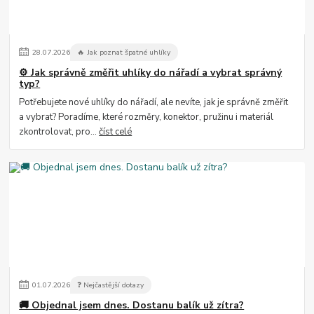
28
.
07
.
2026
🔥 Jak poznat špatné uhlíky
⚙️ Jak správně změřit uhlíky do nářadí a vybrat správný
typ?
Potřebujete nové uhlíky do nářadí, ale nevíte, jak je správně změřit
a vybrat? Poradíme, které rozměry, konektor, pružinu i materiál
zkontrolovat, pro...
číst celé
01
.
07
.
2026
❓ Nejčastější dotazy
🚚 Objednal jsem dnes. Dostanu balík už zítra?