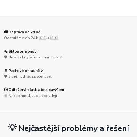
🚚 Doprava od 79 Kč
Odesíláme do 24 h 🇨🇿 + 🇸🇰
🪤 Sklopce a pasti
🛡️ Na všechny škůdce máme past
🌲 Pachové ohradníky
🛡️ Silné, rychlé, spolehlivé.
🕒 Odložená platba bez navýšení
🛒 Nakup hned, zaplať později
💡 Nejčastější problémy a řešení