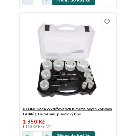
Přidat do košíku
XTLINE Sada vykružovacích bimetalových korunek
14 dílů | 19-64 mm, plastový box
1 350 Kč
1 116 Kč
bez DPH
Přidat do košíku