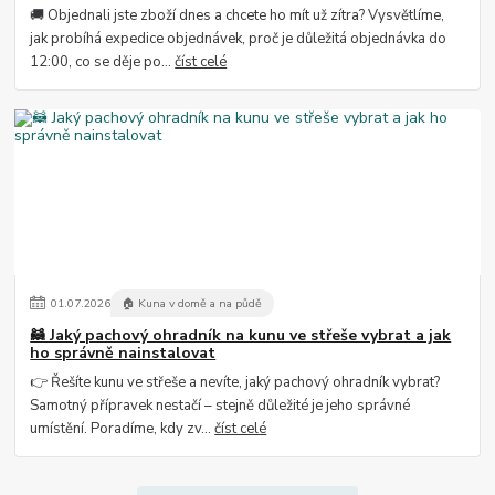
🚚 Objednali jste zboží dnes a chcete ho mít už zítra? Vysvětlíme,
jak probíhá expedice objednávek, proč je důležitá objednávka do
12:00, co se děje po...
číst celé
01
.
07
.
2026
🏠 Kuna v domě a na půdě
🦝 Jaký pachový ohradník na kunu ve střeše vybrat a jak
ho správně nainstalovat
👉 Řešíte kunu ve střeše a nevíte, jaký pachový ohradník vybrat?
Samotný přípravek nestačí – stejně důležité je jeho správné
umístění. Poradíme, kdy zv...
číst celé