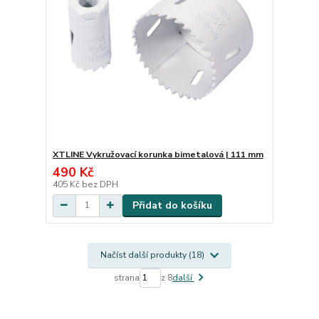
XTLINE Vykružovací korunka bimetalová | 111 mm
490 Kč
405 Kč
bez DPH
Přidat do košíku
Načíst další produkty (18)
strana
z 8
další