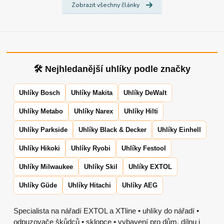
Zobrazit všechny články
🛠 Nejhledanější uhlíky podle značky
Uhlíky Bosch
Uhlíky Makita
Uhlíky DeWalt
Uhlíky Metabo
Uhlíky Narex
Uhlíky Hilti
Uhlíky Parkside
Uhlíky Black & Decker
Uhlíky Einhell
Uhlíky Hikoki
Uhlíky Ryobi
Uhlíky Festool
Uhlíky Milwaukee
Uhlíky Skil
Uhlíky EXTOL
Uhlíky Güde
Uhlíky Hitachi
Uhlíky AEG
Specialista na nářadí EXTOL a XTline • uhlíky do nářadí •
odpuzovače škůdců • sklopce • vybavení pro dům, dílnu i