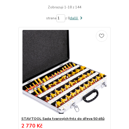
Zobrazuji 1-18 z 144
strana
z 8
další
STAVTOOL Sada tvarových fréz do dřeva 50 dílů
2 770 Kč