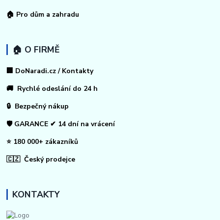
🏠
Pro dům a zahradu
🏠 O FIRMĚ
🏢 DoNaradi.cz / Kontakty
🚚 Rychlé odeslání do 24 h
🔒 Bezpečný nákup
🛡️ GARANCE ✔ 14 dní na vrácení
⭐ 180 000+ zákazníků
🇨🇿 Český prodejce
KONTAKTY