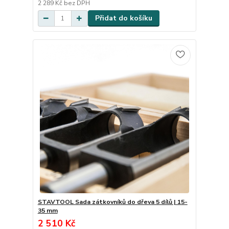
2 289 Kč
bez DPH
Přidat do košíku
STAVTOOL Sada zátkovníků do dřeva 5 dílů | 15-
35 mm
2 510 Kč