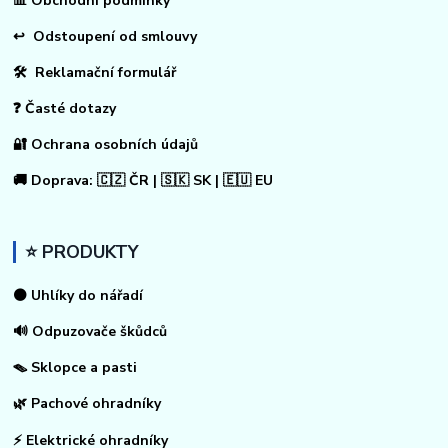
📊
Obchodní podmínky
↩
Odstoupení od smlouvy
🛠 Reklamační formulář
❓ Časté dotazy
🔐 Ochrana osobních údajů
🚚 Doprava: 🇨🇿 ČR | 🇸🇰 SK | 🇪🇺 EU
⭐ PRODUKTY
⚫ Uhlíky do nářadí
🔊 Odpuzovače škůdců
🪤 Sklopce a pasti
🌿 Pachové ohradníky
⚡
Elektrické ohradníky