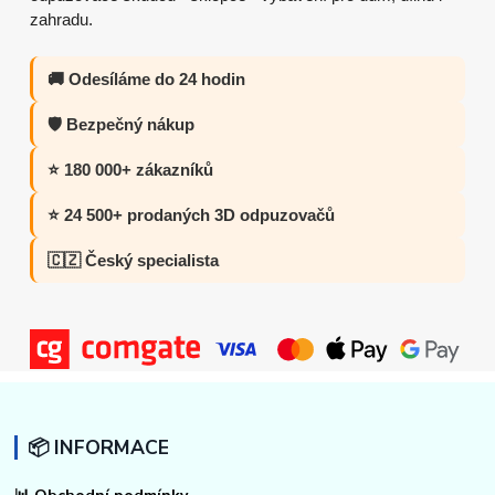
zahradu.
🚚 Odesíláme do 24 hodin
🛡️ Bezpečný nákup
⭐ 180 000+ zákazníků
⭐ 24 500+ prodaných 3D odpuzovačů
🇨🇿 Český specialista
📦 INFORMACE