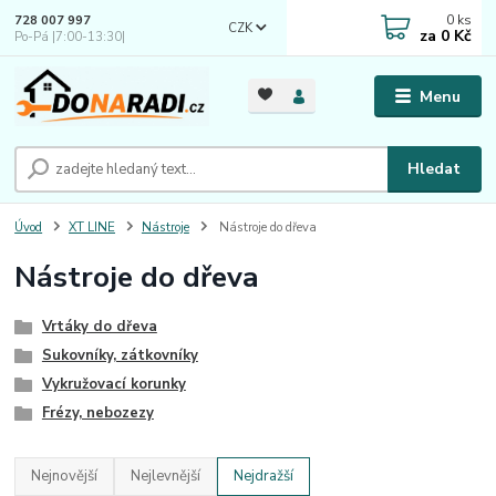
0
ks
728 007 997
CZK
za
0 Kč
Po-Pá |7:00-13:30|
Menu
Hledat
Úvod
XT LINE
Nástroje
Nástroje do dřeva
Nástroje do dřeva
Vrtáky do dřeva
Sukovníky, zátkovníky
Vykružovací korunky
Frézy, nebozezy
Nejnovější
Nejlevnější
Nejdražší