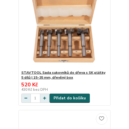
STAVTOOL Sada sukovníků do dřeva s SK plátky
5 dílů | 15-35 mm, dřevěný box
520 Kč
430 Kč
bez DPH
Přidat do košíku