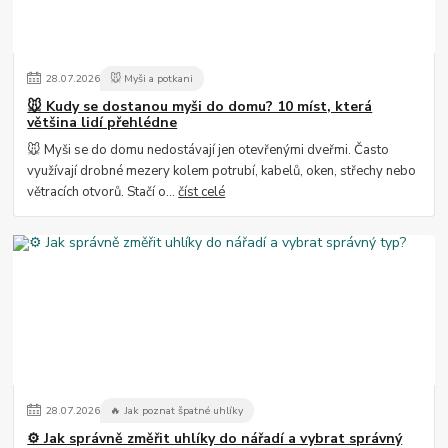
28
.
07
.
2026
🐭 Myši a potkani
🐭 Kudy se dostanou myši do domu? 10 míst, která
většina lidí přehlédne
🐭 Myši se do domu nedostávají jen otevřenými dveřmi. Často
využívají drobné mezery kolem potrubí, kabelů, oken, střechy nebo
větracích otvorů. Stačí o...
číst celé
28
.
07
.
2026
🔥 Jak poznat špatné uhlíky
⚙️ Jak správně změřit uhlíky do nářadí a vybrat správný