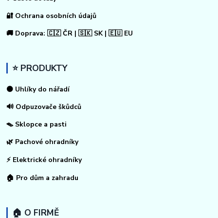
🔐 Ochrana osobních údajů
🚚 Doprava: 🇨🇿 ČR | 🇸🇰 SK | 🇪🇺 EU
⭐ PRODUKTY
⚫ Uhlíky do nářadí
🔊 Odpuzovače škůdců
🪤 Sklopce a pasti
🌿 Pachové ohradníky
⚡
Elektrické ohradníky
🏠
Pro dům a zahradu
🏠 O FIRMĚ