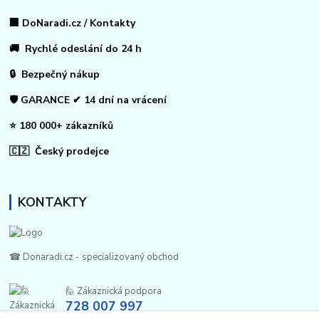
🏢 DoNaradi.cz / Kontakty
🚚 Rychlé odeslání do 24 h
🔒 Bezpečný nákup
🛡️ GARANCE ✔ 14 dní na vrácení
⭐ 180 000+ zákazníků
🇨🇿 Český prodejce
KONTAKTY
☎ Donaradi.cz - specializovaný obchod
🙋 Zákaznická podpora
728 007 997