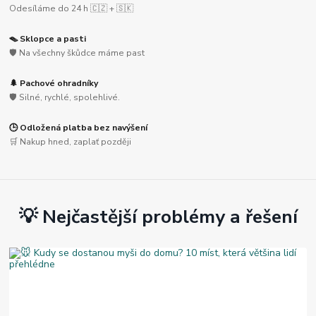
Odesíláme do 24 h 🇨🇿 + 🇸🇰
🪤 Sklopce a pasti
🛡️ Na všechny škůdce máme past
🌲 Pachové ohradníky
🛡️ Silné, rychlé, spolehlivé.
🕒 Odložená platba bez navýšení
🛒 Nakup hned, zaplať později
💡 Nejčastější problémy a řešení