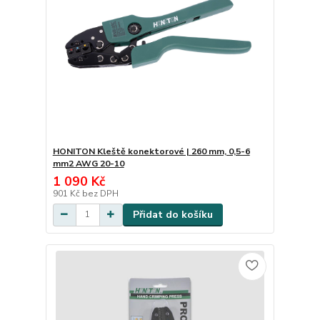
HONITON Kleště konektorové | 260 mm, 0,5-6
mm2 AWG 20-10
1 090 Kč
901 Kč
bez DPH
Přidat do košíku