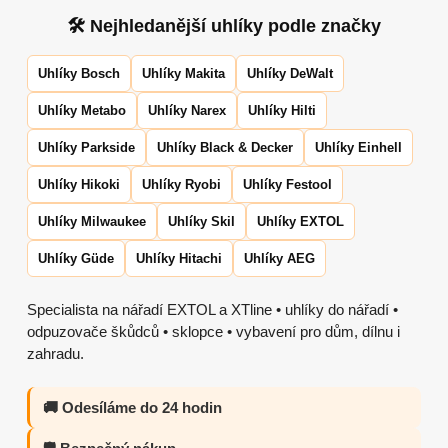
🛠 Nejhledanější uhlíky podle značky
Uhlíky Bosch
Uhlíky Makita
Uhlíky DeWalt
Uhlíky Metabo
Uhlíky Narex
Uhlíky Hilti
Uhlíky Parkside
Uhlíky Black & Decker
Uhlíky Einhell
Uhlíky Hikoki
Uhlíky Ryobi
Uhlíky Festool
Uhlíky Milwaukee
Uhlíky Skil
Uhlíky EXTOL
Uhlíky Güde
Uhlíky Hitachi
Uhlíky AEG
Specialista na nářadí EXTOL a XTline • uhlíky do nářadí •
odpuzovače škůdců • sklopce • vybavení pro dům, dílnu i
zahradu.
🚚 Odesíláme do 24 hodin