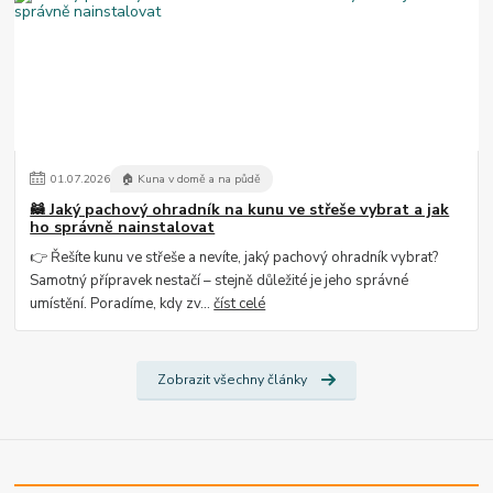
01
.
07
.
2026
🏠 Kuna v domě a na půdě
🦝 Jaký pachový ohradník na kunu ve střeše vybrat a jak
ho správně nainstalovat
👉 Řešíte kunu ve střeše a nevíte, jaký pachový ohradník vybrat?
Samotný přípravek nestačí – stejně důležité je jeho správné
umístění. Poradíme, kdy zv...
číst celé
Zobrazit všechny články