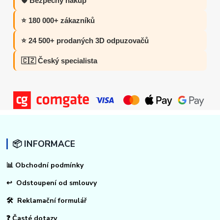
🛡️ Bezpečný nákup
⭐ 180 000+ zákazníků
⭐ 24 500+ prodaných 3D odpuzovačů
🇨🇿 Český specialista
📦 INFORMACE
📊
Obchodní podmínky
↩
Odstoupení od smlouvy
🛠 Reklamační formulář
❓ Časté dotazy