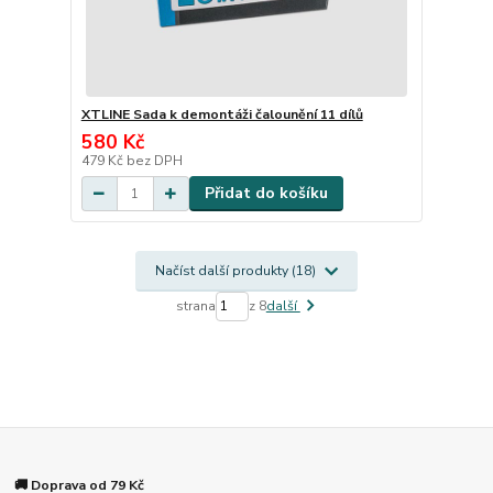
XTLINE Sada k demontáži čalounění 11 dílů
580 Kč
479 Kč
bez DPH
Přidat do košíku
Načíst další produkty (18)
strana
z 8
další
🚚 Doprava od 79 Kč