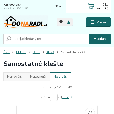
0
ks
728 007 997
CZK
za
0 Kč
Po-Pá |7:00-13:30|
Menu
Hledat
Úvod
XT LINE
Dílna
Kleště
Samostatné kleště
Samostatné kleště
Nejnovější
Nejlevnější
Nejdražší
Zobrazuji 1-18 z 140
strana
z 8
další