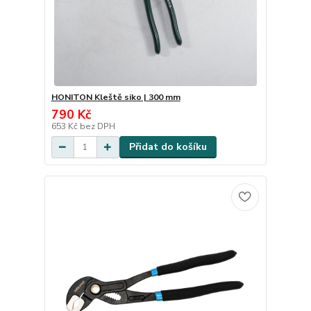
HONITON Kleště siko | 300 mm
790 Kč
653 Kč
bez DPH
Přidat do košíku