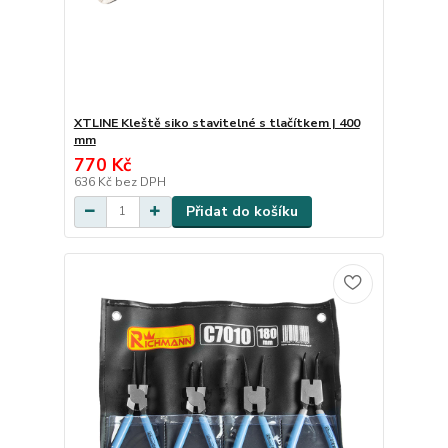
XTLINE Kleště siko stavitelné s tlačítkem | 400
mm
770 Kč
636 Kč
bez DPH
Přidat do košíku