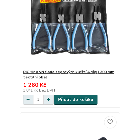
RICHMANN Sada segrových kleští 4 díly | 300 mm,
textilní obal
1 260 Kč
1 041 Kč
bez DPH
Přidat do košíku