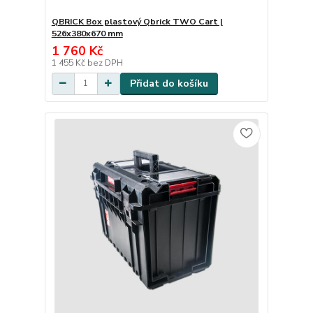
QBRICK Box plastový Qbrick TWO Cart |
526x380x670 mm
1 760 Kč
1 455 Kč
bez DPH
Přidat do košíku