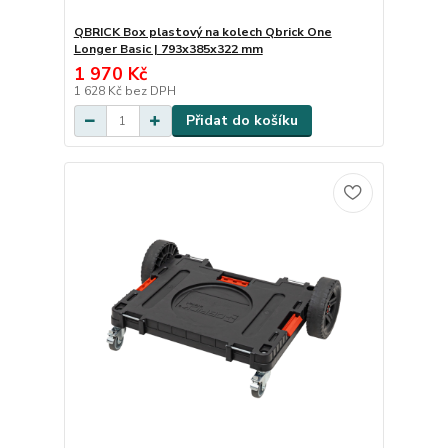
QBRICK Box plastový na kolech Qbrick One
Longer Basic | 793x385x322 mm
1 970 Kč
1 628 Kč
bez DPH
Přidat do košíku