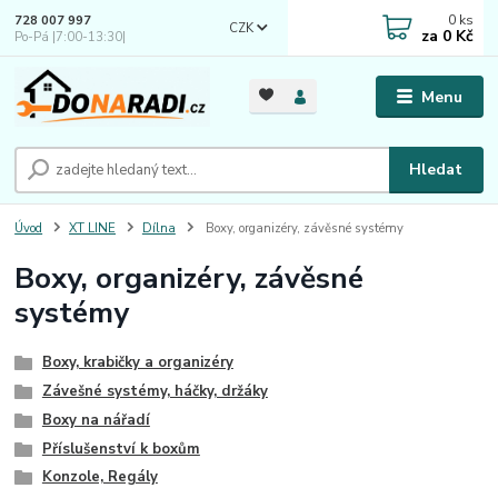
0
ks
728 007 997
CZK
za
0 Kč
Po-Pá |7:00-13:30|
Menu
Hledat
Úvod
XT LINE
Dílna
Boxy, organizéry, závěsné systémy
Boxy, organizéry, závěsné
systémy
Boxy, krabičky a organizéry
Závešné systémy, háčky, držáky
Boxy na nářadí
Příslušenství k boxům
Konzole, Regály