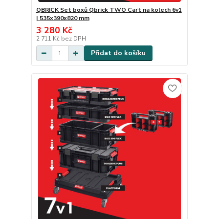
QBRICK Set boxů Qbrick TWO Cart na kolech 6v1
| 535x390x820 mm
3 280 Kč
2 711 Kč
bez DPH
Přidat do košíku