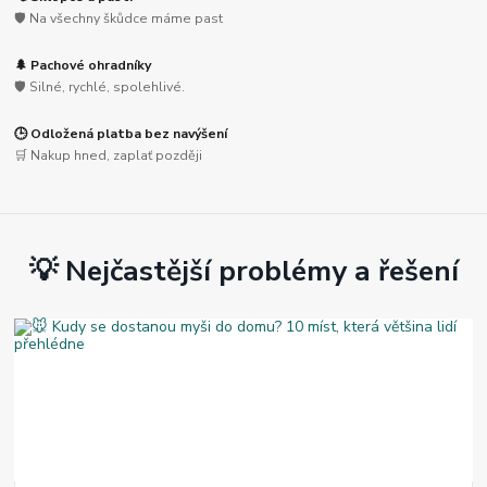
🛡️ Na všechny škůdce máme past
🌲 Pachové ohradníky
🛡️ Silné, rychlé, spolehlivé.
🕒 Odložená platba bez navýšení
🛒 Nakup hned, zaplať později
💡 Nejčastější problémy a řešení