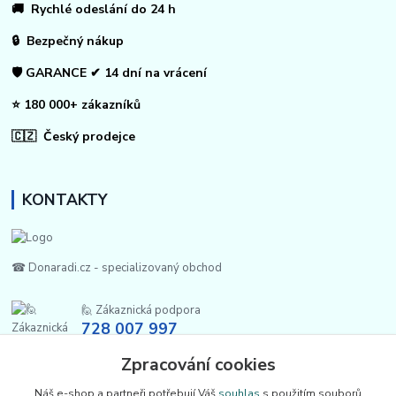
🚚 Rychlé odeslání do 24 h
🔒 Bezpečný nákup
🛡️ GARANCE ✔ 14 dní na vrácení
⭐ 180 000+ zákazníků
🇨🇿 Český prodejce
KONTAKTY
☎ Donaradi.cz - specializovaný obchod
🙋 Zákaznická podpora
728 007 997
Po-Pá |7:00-13:30|
Zpracování cookies
info@repulse.cz
Náš e-shop a partneři potřebují Váš
souhlas
s použitím souborů