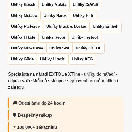
Uhlíky Bosch
Uhlíky Makita
Uhlíky DeWalt
Uhlíky Metabo
Uhlíky Narex
Uhlíky Hilti
Uhlíky Parkside
Uhlíky Black & Decker
Uhlíky Einhell
Uhlíky Hikoki
Uhlíky Ryobi
Uhlíky Festool
Uhlíky Milwaukee
Uhlíky Skil
Uhlíky EXTOL
Uhlíky Güde
Uhlíky Hitachi
Uhlíky AEG
Specialista na nářadí EXTOL a XTline • uhlíky do nářadí •
odpuzovače škůdců • sklopce • vybavení pro dům, dílnu i
zahradu.
🚚 Odesíláme do 24 hodin
🛡️ Bezpečný nákup
⭐ 180 000+ zákazníků