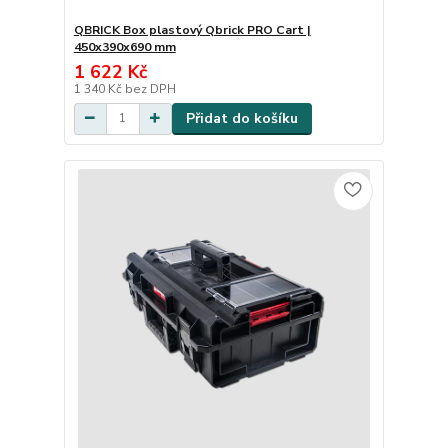
QBRICK Box plastový Qbrick PRO Cart |
450x390x690 mm
1 622 Kč
1 340 Kč
bez DPH
Přidat do košíku