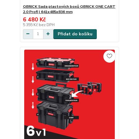
QBRICK Sada plastových boxů QBRICK ONE CART
2.0 Profi | 641x485x836 mm
6 480 Kč
5 355 Kč
bez DPH
Přidat do košíku