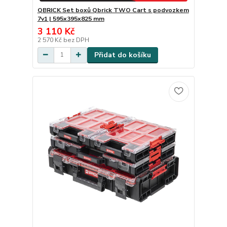
QBRICK Set boxů Qbrick TWO Cart s podvozkem
7v1 | 595x395x825 mm
3 110 Kč
2 570 Kč
bez DPH
Přidat do košíku