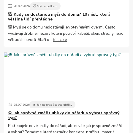
28
.
07
.
2026
🐭 Myši a potkani
🐭 Kudy se dostanou myši do domu? 10 míst, která
většina lidí přehlédne
🐭 Myši se do domu nedostávají jen otevřenými dveřmi. Často
využívají drobné mezery kolem potrubí, kabelů, oken, střechy nebo
větracích otvorů. Stačí o...
číst celé
28
.
07
.
2026
🔥 Jak poznat špatné uhlíky
⚙️ Jak správně změřit uhlíky do nářadí a vybrat správný
typ?
Potřebujete nové uhlíky do nářadí, ale nevíte, jak je správně změřit
a vybrat? Poradíme, které rozměry, konektor, pružinu i materiál