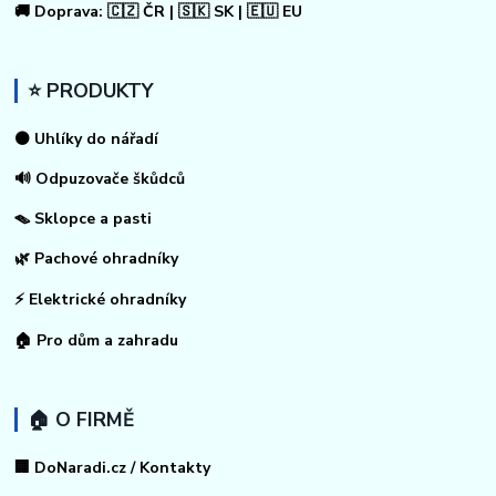
🚚 Doprava: 🇨🇿 ČR | 🇸🇰 SK | 🇪🇺 EU
⭐ PRODUKTY
⚫ Uhlíky do nářadí
🔊 Odpuzovače škůdců
🪤 Sklopce a pasti
🌿 Pachové ohradníky
⚡
Elektrické ohradníky
🏠
Pro dům a zahradu
🏠 O FIRMĚ
🏢 DoNaradi.cz / Kontakty