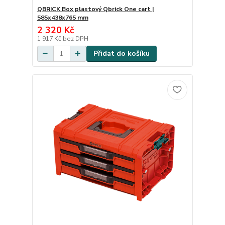
QBRICK Box plastový Qbrick One cart |
585x438x765 mm
2 320 Kč
1 917 Kč
bez DPH
Přidat do košíku