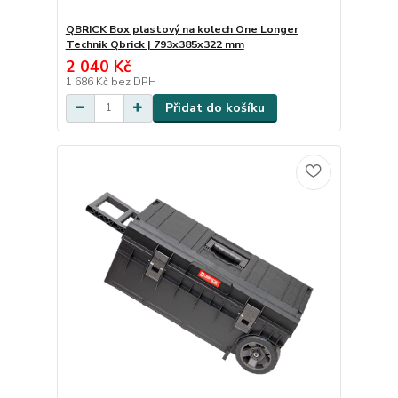
QBRICK Box plastový na kolech One Longer
Technik Qbrick | 793x385x322 mm
2 040 Kč
1 686 Kč
bez DPH
Přidat do košíku