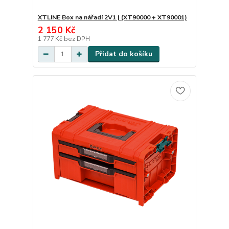
XTLINE Box na nářadí 2V1 | (XT90000 + XT90001)
2 150 Kč
1 777 Kč
bez DPH
Přidat do košíku