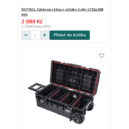
PATROL Závěsná stěna s držáky 3 díly 1725x385
mm
2 080 Kč
1 719 Kč
bez DPH
Přidat do košíku