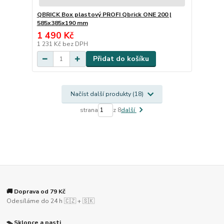
QBRICK Box plastový PROFI Qbrick ONE 200 |
585x385x190 mm
1 490 Kč
1 231 Kč
bez DPH
Přidat do košíku
Načíst další produkty (18)
strana
z 8
další
🚚 Doprava od 79 Kč
Odesíláme do 24 h 🇨🇿 + 🇸🇰
🪤 Sklopce a pasti