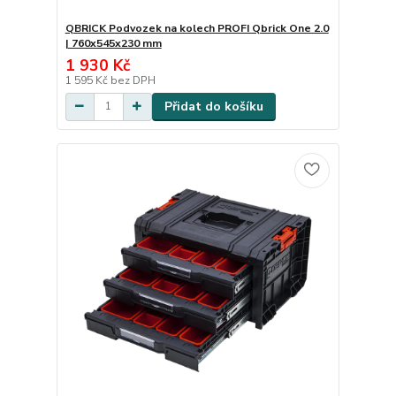
QBRICK Podvozek na kolech PROFI Qbrick One 2.0
| 760x545x230 mm
1 930 Kč
1 595 Kč
bez DPH
Přidat do košíku