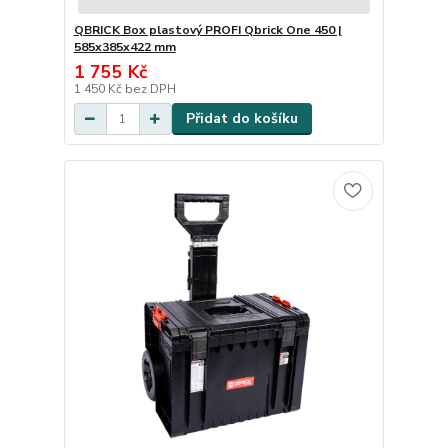
QBRICK Box plastový PROFI Qbrick One 450 |
585x385x422 mm
1 755 Kč
1 450 Kč
bez DPH
Přidat do košíku