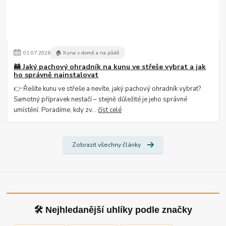
01
.
07
.
2026
🏠 Kuna v domě a na půdě
🦝 Jaký pachový ohradník na kunu ve střeše vybrat a jak
ho správně nainstalovat
👉 Řešíte kunu ve střeše a nevíte, jaký pachový ohradník vybrat?
Samotný přípravek nestačí – stejně důležité je jeho správné
umístění. Poradíme, kdy zv...
číst celé
Zobrazit všechny články
🛠 Nejhledanější uhlíky podle značky