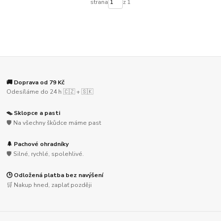
strana
z 1
🚚 Doprava od 79 Kč
Odesíláme do 24 h 🇨🇿 + 🇸🇰
🪤 Sklopce a pasti
🛡️ Na všechny škůdce máme past
🌲 Pachové ohradníky
🛡️ Silné, rychlé, spolehlivé.
🕒 Odložená platba bez navýšení
🛒 Nakup hned, zaplať později