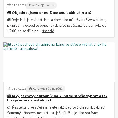
01
.
07
.
2026
❓ Nejčastější dotazy
🚚 Objednal jsem dnes. Dostanu balík už zítra?
🚚 Objednali jste zboží dnes a chcete ho mít už zítra? Vysvětlíme,
jak probíhá expedice objednávek, proč je důležitá objednávka do
12:00, co se děje po...
číst celé
01
.
07
.
2026
🏠 Kuna v domě a na půdě
🦝 Jaký pachový ohradník na kunu ve střeše vybrat a jak
ho správně nainstalovat
👉 Řešíte kunu ve střeše a nevíte, jaký pachový ohradník vybrat?
Samotný přípravek nestačí – stejně důležité je jeho správné