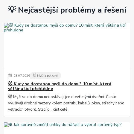
💡 Nejčastější problémy a řešení
28
.
07
.
2026
🐭 Myši a potkani
🐭 Kudy se dostanou myši do domu? 10 míst, která
většina lidí přehlédne
🐭 Myši se do domu nedostávají jen otevřenými dveřmi. Často
využívají drobné mezery kolem potrubí, kabelů, oken, střechy nebo
větracích otvorů. Stačí o...
číst celé