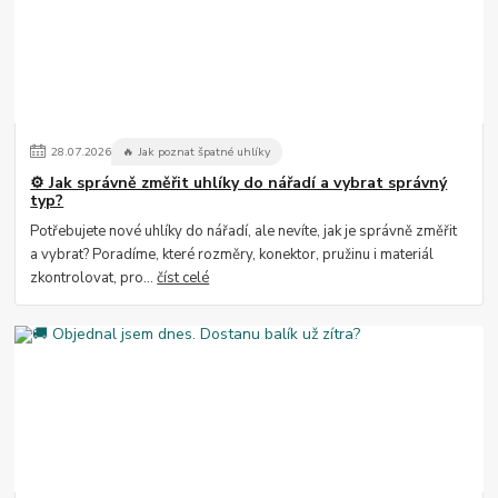
28
.
07
.
2026
🔥 Jak poznat špatné uhlíky
⚙️ Jak správně změřit uhlíky do nářadí a vybrat správný
typ?
Potřebujete nové uhlíky do nářadí, ale nevíte, jak je správně změřit
a vybrat? Poradíme, které rozměry, konektor, pružinu i materiál
zkontrolovat, pro...
číst celé