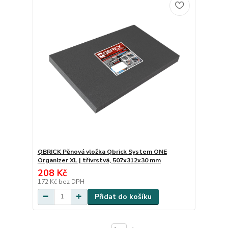
QBRICK Pěnová vložka Qbrick System ONE
Organizer XL | třívrstvá, 507x312x30 mm
208 Kč
172 Kč
bez DPH
Přidat do košíku