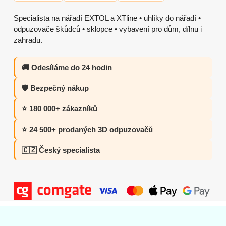
Specialista na nářadí EXTOL a XTline • uhlíky do nářadí •
odpuzovače škůdců • sklopce • vybavení pro dům, dílnu i
zahradu.
🚚 Odesíláme do 24 hodin
🛡️ Bezpečný nákup
⭐ 180 000+ zákazníků
⭐ 24 500+ prodaných 3D odpuzovačů
🇨🇿 Český specialista