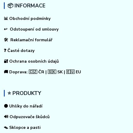
📦 INFORMACE
📊
Obchodní podmínky
↩
Odstoupení od smlouvy
🛠 Reklamační formulář
❓ Časté dotazy
🔐 Ochrana osobních údajů
🚚 Doprava: 🇨🇿 ČR | 🇸🇰 SK | 🇪🇺 EU
⭐ PRODUKTY
⚫ Uhlíky do nářadí
🔊 Odpuzovače škůdců
🪤 Sklopce a pasti