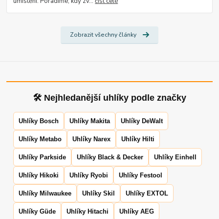
umístění. Poradíme, kdy zv...
číst celé
Zobrazit všechny články
🛠 Nejhledanější uhlíky podle značky
Uhlíky Bosch
Uhlíky Makita
Uhlíky DeWalt
Uhlíky Metabo
Uhlíky Narex
Uhlíky Hilti
Uhlíky Parkside
Uhlíky Black & Decker
Uhlíky Einhell
Uhlíky Hikoki
Uhlíky Ryobi
Uhlíky Festool
Uhlíky Milwaukee
Uhlíky Skil
Uhlíky EXTOL
Uhlíky Güde
Uhlíky Hitachi
Uhlíky AEG