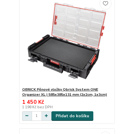
QBRICK Pěnové vložky Qbrick System ONE
Organizer XL | 585x385x131 mm (2x2cm, 1x3cm)
1 450 Kč
1 198 Kč
bez DPH
Přidat do košíku