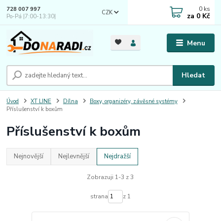
0
ks
728 007 997
CZK
za
0 Kč
Po-Pá |7:00-13:30|
Menu
Hledat
Úvod
XT LINE
Dílna
Boxy, organizéry, závěsné systémy
Příslušenství k boxům
Příslušenství k boxům
Nejnovější
Nejlevnější
Nejdražší
Zobrazuji 1-3 z 3
strana
z 1