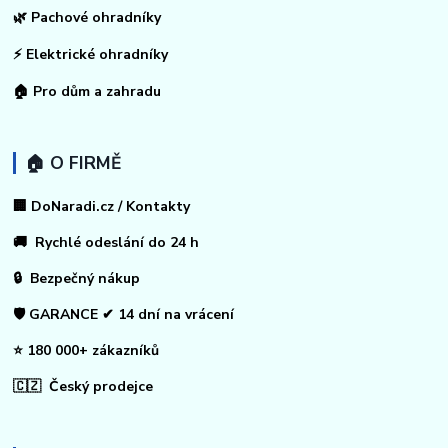
🌿 Pachové ohradníky
⚡
Elektrické ohradníky
🏠
Pro dům a zahradu
🏠 O FIRMĚ
🏢 DoNaradi.cz / Kontakty
🚚 Rychlé odeslání do 24 h
🔒 Bezpečný nákup
🛡️ GARANCE ✔ 14 dní na vrácení
⭐ 180 000+ zákazníků
🇨🇿 Český prodejce