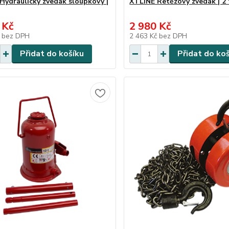
Hydraulický zvedák sloupkový |
XTLINE Řetězový zvedák | 2 
 Kč
2 980 Kč
č
bez DPH
2 463 Kč
bez DPH
Přidat do košíku
Přidat do ko