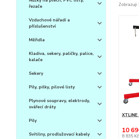
Nůžky na plech, PVC lišty,
Zobrazuji 
řezače
Vzduchové nářadí a
příslušenství
Měřidla
Kladiva, sekery, paličky, palice,
kalače
Sekery
Pily, pilky, pilové listy
Plynové soupravy, elektrody,
svářecí dráty
XTLINE P
Pily
10 69
Svítilny, prodlužovací kabely
8 835 K