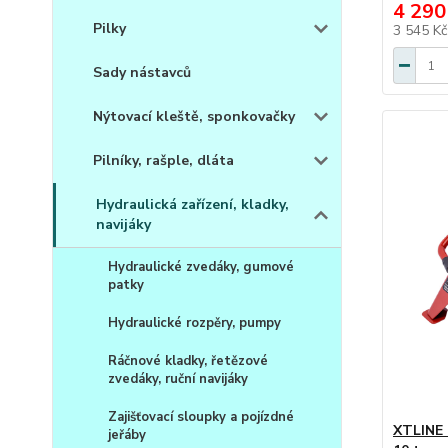
4 290
Pilky
3 545 K
Sady nástavců
Nýtovací kleště, sponkovačky
Pilníky, rašple, dláta
Hydraulická zařízení, kladky,
navijáky
Hydraulické zvedáky, gumové
patky
Hydraulické rozpěry, pumpy
Ráčnové kladky, řetězové
zvedáky, ruční navijáky
Zajišťovací sloupky a pojízdné
XTLINE 
jeřáby