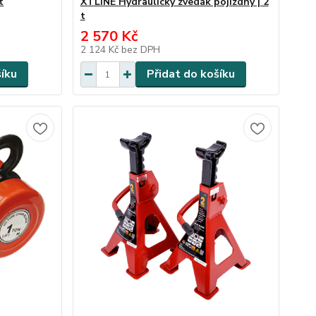
t
XTLINE Hydraulický zvedák pojizdný | 2
t
2 570 Kč
2 124 Kč
bez DPH
šíku
Přidat do košíku