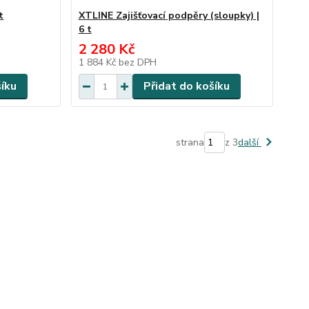
t
XTLINE Zajišťovací podpěry (sloupky) |
6 t
2 280 Kč
1 884 Kč
bez DPH
šíku
Přidat do košíku
strana
z 3
další