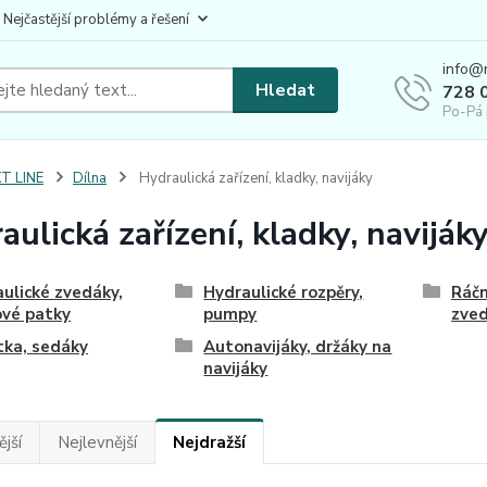
 Nejčastější problémy a řešení
info@
Hledat
728 
Po-Pá 
T LINE
Dílna
Hydraulická zařízení, kladky, navijáky
aulická zařízení, kladky, naviják
ulické zvedáky,
Hydraulické rozpěry,
Ráčn
vé patky
pumpy
zved
tka, sedáky
Autonavijáky, držáky na
navijáky
jší
Nejlevnější
Nejdražší