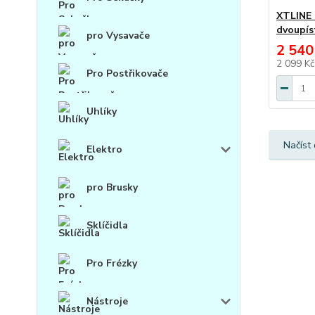
XTLINE 
dvoupíst
pro Vysavače
2 540
2 099 K
Pro Postřikovače
Uhlíky
Načíst 
Elektro
pro Brusky
Sklíčidla
Pro Frézky
Nástroje