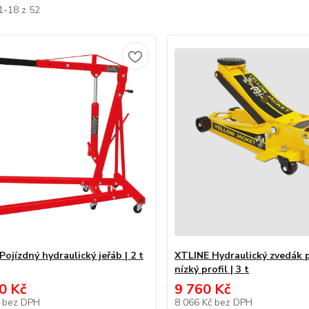
1-18 z 52
ojízdný hydraulický jeřáb | 2 t
XTLINE Hydraulický zvedák p
nízký profil | 3 t
0 Kč
9 760 Kč
č
bez DPH
8 066 Kč
bez DPH