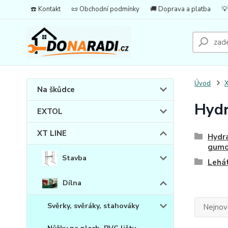
☎️ Kontakt
📜 Obchodní podmínky
🚚 Doprava a platba
💡
Úvod
X
Na škůdce
Hydr
EXTOL
XT LINE
Hydra
gumo
Stavba
Lehá
Dílna
Svěrky, svěráky, stahováky
Nejnově