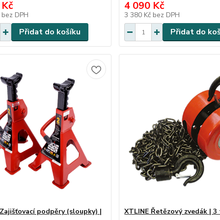
 Kč
4 090 Kč
č
bez DPH
3 380 Kč
bez DPH
Přidat do košíku
Přidat do ko
Zajišťovací podpěry (sloupky) |
XTLINE Řetězový zvedák | 3 