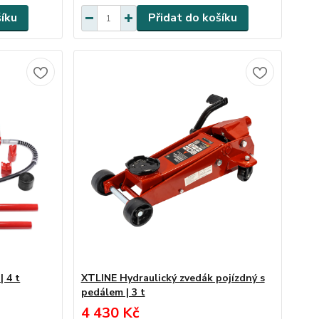
šíku
Přidat do košíku
| 4 t
XTLINE Hydraulický zvedák pojízdný s
pedálem | 3 t
4 430 Kč