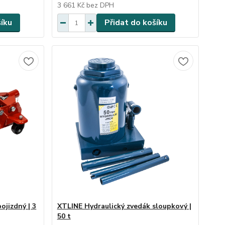
3 661 Kč
bez DPH
šíku
Přidat do košíku
ojizdný | 3
XTLINE Hydraulický zvedák sloupkový |
50 t