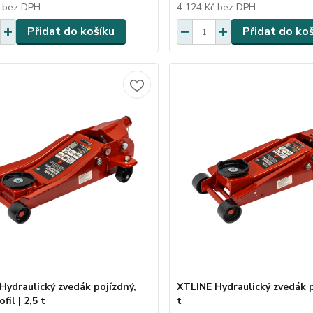
č
bez DPH
4 124 Kč
bez DPH
Přidat do košíku
Přidat do ko
Hydraulický zvedák pojízdný,
XTLINE Hydraulický zvedák p
fil | 2,5 t
t