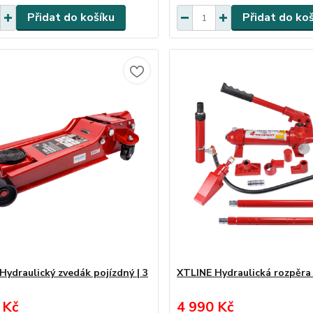
Přidat do košíku
Přidat do ko
Hydraulický zvedák pojízdný | 3
XTLINE Hydraulická rozpěra 
 Kč
4 990 Kč