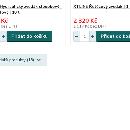
Hydraulický zvedák sloupkový -
XTLINE Řetězový zvedák | 1 
ový | 10 t
 Kč
2 320 Kč
č
bez DPH
1 917 Kč
bez DPH
Přidat do košíku
Přidat do ko
další produkty (18)