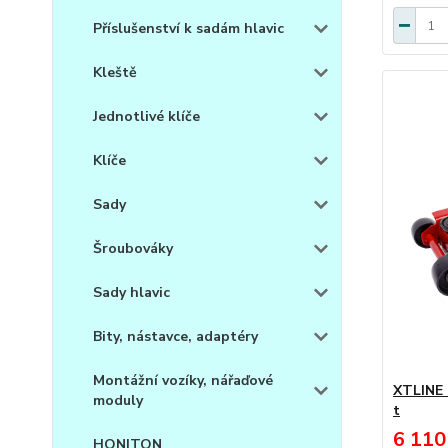
Příslušenství k sadám hlavic
Kleště
Jednotlivé klíče
Klíče
Sady
Šroubováky
Sady hlavic
Bity, nástavce, adaptéry
Montážní vozíky, nářaďové
XTLINE 
moduly
t
6 110
HONITON