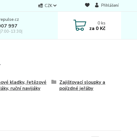
Přihlášení
CZK
repulse.cz
0
ks
007 997
za
0 Kč
|7:00-13:30|
y
ové kladky, řetězové
Zajišťovací sloupky a
áky, ruční navijáky
pojízdné jeřáby