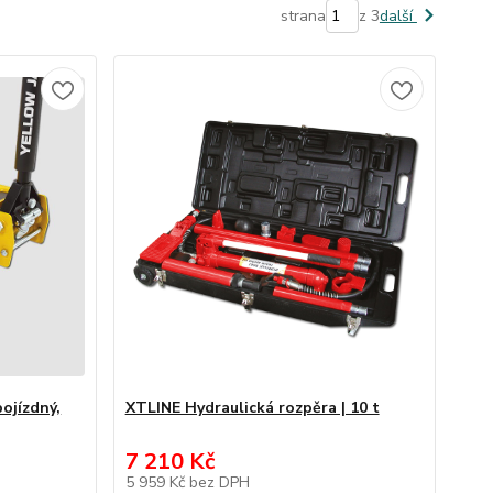
strana
z 3
další
ojízdný,
XTLINE Hydraulická rozpěra | 10 t
7 210 Kč
5 959 Kč
bez DPH