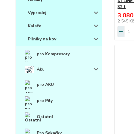
XTLINE 
32 t
Výprodej
3 080
2 545 K
Kalače
Pilníky na kov
pro Kompresory
Aku
pro AKU
pro Pily
Ostatní
Pro Sekačky