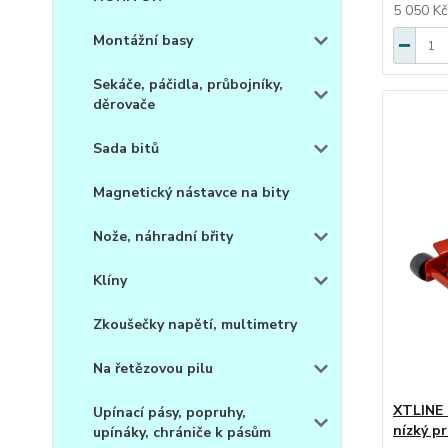
5 050 K
Montážní basy
Sekáče, páčidla, průbojníky,
děrovače
Sada bitů
Magnetický nástavce na bity
Nože, náhradní břity
Klíny
Zkoušečky napětí, multimetry
Na řetězovou pilu
XTLINE 
Upínací pásy, popruhy,
nízký pro
upínáky, chrániče k pásům