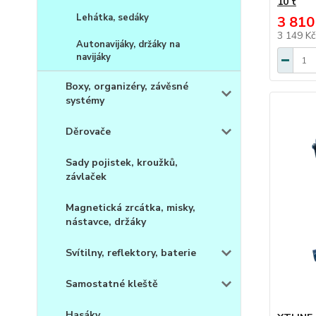
10 t
Lehátka, sedáky
3 810
3 149 K
Autonavijáky, držáky na
navijáky
Boxy, organizéry, závěsné
systémy
Děrovače
Sady pojistek, kroužků,
závlaček
Magnetická zrcátka, misky,
nástavce, držáky
Svítilny, reflektory, baterie
Samostatné kleště
Hasáky