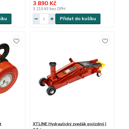
3 890 Kč
3 215 Kč
bez DPH
šíku
Přidat do košíku
t
XTLINE Hydraulický zvedák pojízdný |