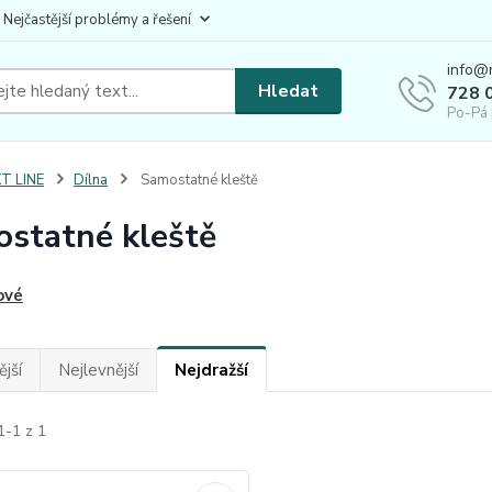
 Nejčastější problémy a řešení
info@
Hledat
728 
Po-Pá 
T LINE
Dílna
Samostatné kleště
statné kleště
ové
jší
Nejlevnější
Nejdražší
1-1 z 1