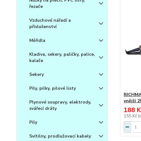
Nůžky na plech, PVC lišty,
řezače
Vzduchové nářadí a
příslušenství
Měřidla
Kladiva, sekery, paličky, palice,
kalače
Sekery
Pily, pilky, pilové listy
RICHMAN
vnější 
Plynové soupravy, elektrody,
svářecí dráty
188 K
155 Kč
b
Pily
Svítilny, prodlužovací kabely