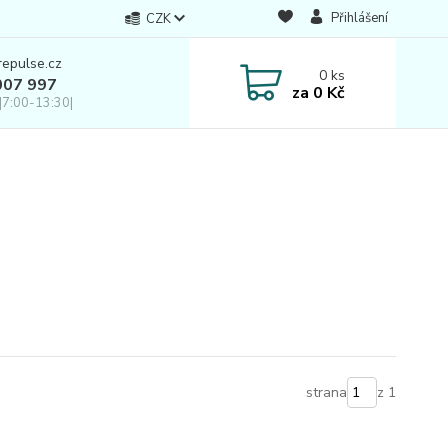
Přihlášení
CZK
repulse.cz
0
ks
007 997
za
0 Kč
|7:00-13:30|
strana
z 1