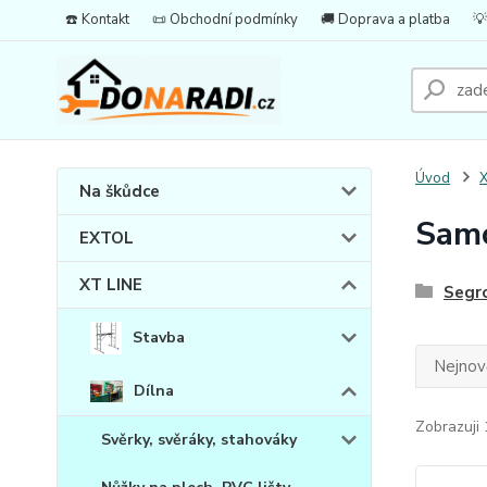
☎️ Kontakt
📜 Obchodní podmínky
🚚 Doprava a platba
💡
Úvod
X
Na škůdce
Samo
EXTOL
XT LINE
Segr
Stavba
Nejnově
Dílna
Zobrazuji 
Svěrky, svěráky, stahováky