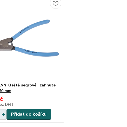
N Kleště segrové | zahnuté
250 mm
č
ez DPH
Přidat do košíku