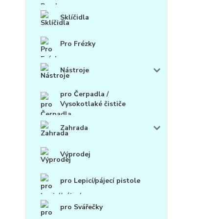
Sklíčidla
Pro Frézky
Nástroje
pro Čerpadla /
Vysokotlaké čističe
Zahrada
Výprodej
pro Lepicí/pájecí pistole
pro Svářečky