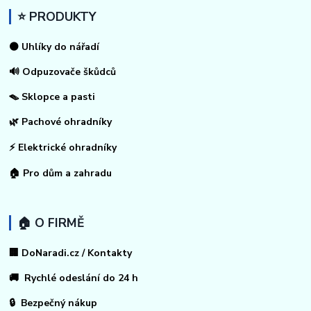
⭐ PRODUKTY
⚫ Uhlíky do nářadí
🔊 Odpuzovače škůdců
🪤 Sklopce a pasti
🌿 Pachové ohradníky
⚡
Elektrické ohradníky
🏠
Pro dům a zahradu
🏠 O FIRMĚ
🏢 DoNaradi.cz / Kontakty
🚚 Rychlé odeslání do 24 h
🔒 Bezpečný nákup