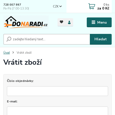
0
ks
728 007 997
CZK
za
0 Kč
Po-Pá |7:00-13:30|
Menu
Hledat
Úvod
Vrátit zboží
Vrátit zboží
Číslo objednávky:
E-mail: