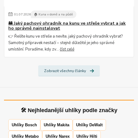
01
.
07
.
2026
🏠 Kuna v domě a na půdě
🦝 Jaký pachový ohradník na kunu ve střeše vybrat a jak
ho správně nainstalovat
👉 Řešíte kunu ve střeše a nevíte, jaký pachový ohradník vybrat?
Samotný přípravek nestačí – stejně důležité je jeho správné
umístění. Poradíme, kdy zv...
číst celé
Zobrazit všechny články
🛠 Nejhledanější uhlíky podle značky
Uhlíky Bosch
Uhlíky Makita
Uhlíky DeWalt
Uhlíky Metabo
Uhlíky Narex
Uhlíky Hilti