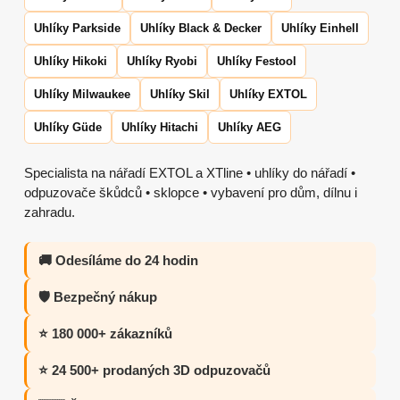
Uhlíky Parkside
Uhlíky Black & Decker
Uhlíky Einhell
Uhlíky Hikoki
Uhlíky Ryobi
Uhlíky Festool
Uhlíky Milwaukee
Uhlíky Skil
Uhlíky EXTOL
Uhlíky Güde
Uhlíky Hitachi
Uhlíky AEG
Specialista na nářadí EXTOL a XTline • uhlíky do nářadí •
odpuzovače škůdců • sklopce • vybavení pro dům, dílnu i
zahradu.
🚚 Odesíláme do 24 hodin
🛡️ Bezpečný nákup
⭐ 180 000+ zákazníků
⭐ 24 500+ prodaných 3D odpuzovačů