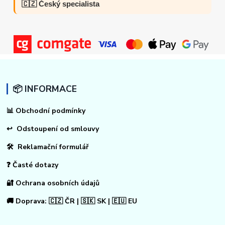
🇨🇿 Český specialista
📦 INFORMACE
📊
Obchodní podmínky
↩
Odstoupení od smlouvy
🛠 Reklamační formulář
❓ Časté dotazy
🔐 Ochrana osobních údajů
🚚 Doprava: 🇨🇿 ČR | 🇸🇰 SK | 🇪🇺 EU