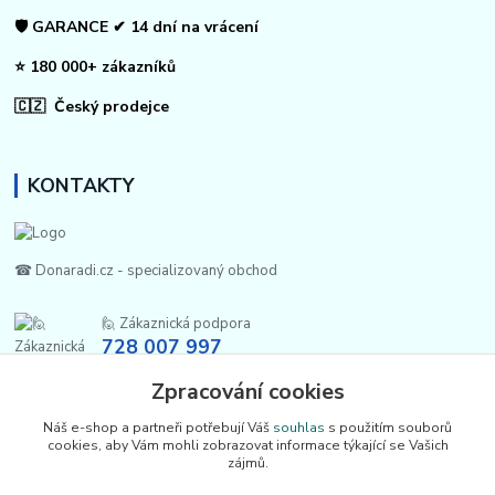
🛡️ GARANCE ✔ 14 dní na vrácení
⭐ 180 000+ zákazníků
🇨🇿 Český prodejce
KONTAKTY
☎ Donaradi.cz - specializovaný obchod
🙋 Zákaznická podpora
728 007 997
Po-Pá |7:00-13:30|
Zpracování cookies
info@repulse.cz
Náš e-shop a partneři potřebují Váš
souhlas
s použitím souborů
cookies, aby Vám mohli zobrazovat informace týkající se Vašich
zájmů.