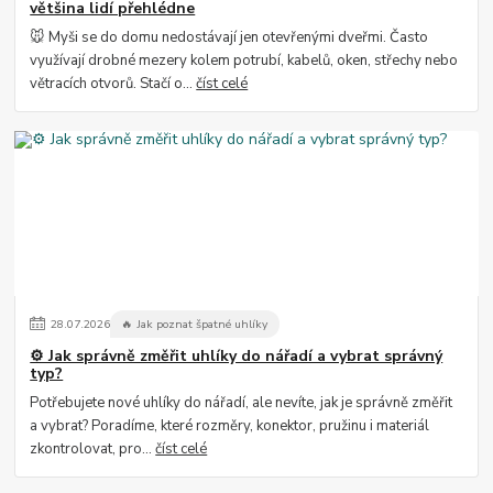
většina lidí přehlédne
🐭 Myši se do domu nedostávají jen otevřenými dveřmi. Často
využívají drobné mezery kolem potrubí, kabelů, oken, střechy nebo
větracích otvorů. Stačí o...
číst celé
28
.
07
.
2026
🔥 Jak poznat špatné uhlíky
⚙️ Jak správně změřit uhlíky do nářadí a vybrat správný
typ?
Potřebujete nové uhlíky do nářadí, ale nevíte, jak je správně změřit
a vybrat? Poradíme, které rozměry, konektor, pružinu i materiál
zkontrolovat, pro...
číst celé