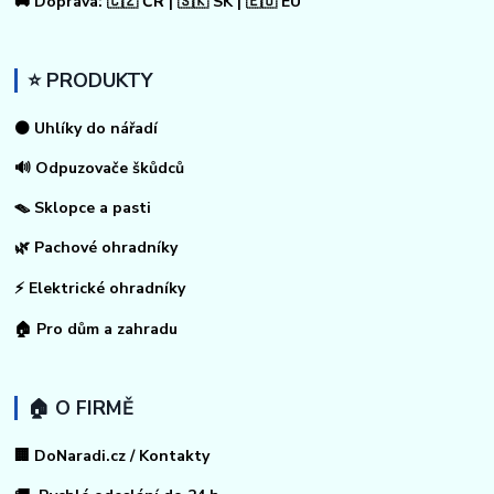
🚚 Doprava: 🇨🇿 ČR | 🇸🇰 SK | 🇪🇺 EU
⭐ PRODUKTY
⚫ Uhlíky do nářadí
🔊 Odpuzovače škůdců
🪤 Sklopce a pasti
🌿 Pachové ohradníky
⚡
Elektrické ohradníky
🏠
Pro dům a zahradu
🏠 O FIRMĚ
🏢 DoNaradi.cz / Kontakty