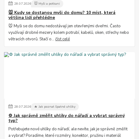
28
.
07
.
2026
🐭 Myši a potkani
🐭 Kudy se dostanou myši do domu? 10 míst, která
většina lidí přehlédne
🐭 Myši se do domu nedostávají jen otevřenými dveřmi. Často
využívají drobné mezery kolem potrubí, kabelů, oken, střechy nebo
větracích otvorů. Stačí o...
číst celé
28
.
07
.
2026
🔥 Jak poznat špatné uhlíky
⚙️ Jak správně změřit uhlíky do nářadí a vybrat správný
typ?
Potřebujete nové uhlíky do nářadí, ale nevíte, jak je správně změřit
a vybrat? Poradíme, které rozměry, konektor, pružinu i materiál