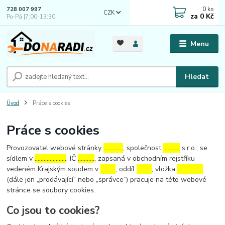
0
ks
728 007 997
CZK
za
0 Kč
Po-Pá |7:00-13:30|
Menu
Hledat
Úvod
Práce s cookies
Práce s cookies
Provozovatel webové stránky
………….
, společnost
………..
s.r.o., se
sídlem v
…………………
, IČ
………..
, zapsaná v obchodním rejstříku
vedeném Krajským soudem v
……….
, oddíl
……….
, vložka
……………..
(dále jen „prodávající“ nebo „správce“) pracuje na této webové
stránce se soubory cookies.
Co jsou to cookies?