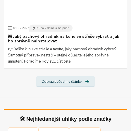
01
.
07
.
2026
🏠 Kuna v domě a na půdě
🦝 Jaký pachový ohradník na kunu ve střeše vybrat a jak
ho správně nainstalovat
👉 Řešíte kunu ve střeše a nevíte, jaký pachový ohradník vybrat?
Samotný přípravek nestačí – stejně důležité je jeho správné
umístění. Poradíme, kdy zv...
číst celé
Zobrazit všechny články
🛠 Nejhledanější uhlíky podle značky