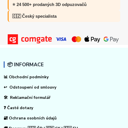
⭐ 24 500+ prodaných 3D odpuzovačů
🇨🇿 Český specialista
📦 INFORMACE
📊
Obchodní podmínky
↩
Odstoupení od smlouvy
🛠 Reklamační formulář
❓ Časté dotazy
🔐 Ochrana osobních údajů