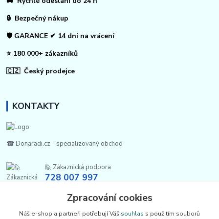
🚚 Rychlé odeslání do 24 h
🔒 Bezpečný nákup
🛡️ GARANCE ✔ 14 dní na vrácení
⭐ 180 000+ zákazníků
🇨🇿 Český prodejce
KONTAKTY
☎ Donaradi.cz - specializovaný obchod
🙋 Zákaznická podpora
728 007 997
Po-Pá |7:00-13:30|
Zpracování cookies
info@repulse.cz
Náš e-shop a partneři potřebují Váš
souhlas
s použitím souborů