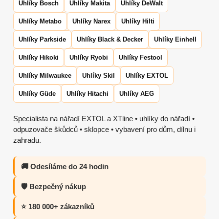
Uhlíky Bosch
Uhlíky Makita
Uhlíky DeWalt
Uhlíky Metabo
Uhlíky Narex
Uhlíky Hilti
Uhlíky Parkside
Uhlíky Black & Decker
Uhlíky Einhell
Uhlíky Hikoki
Uhlíky Ryobi
Uhlíky Festool
Uhlíky Milwaukee
Uhlíky Skil
Uhlíky EXTOL
Uhlíky Güde
Uhlíky Hitachi
Uhlíky AEG
Specialista na nářadí EXTOL a XTline • uhlíky do nářadí •
odpuzovače škůdců • sklopce • vybavení pro dům, dílnu i
zahradu.
🚚 Odesíláme do 24 hodin
🛡️ Bezpečný nákup
⭐ 180 000+ zákazníků