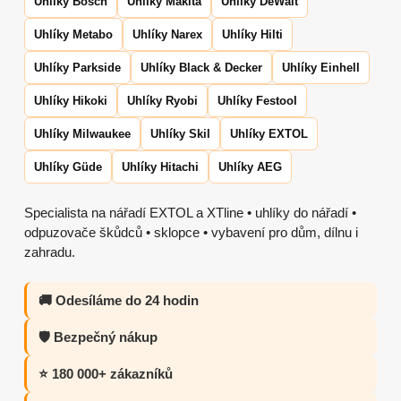
Uhlíky Bosch
Uhlíky Makita
Uhlíky DeWalt
Uhlíky Metabo
Uhlíky Narex
Uhlíky Hilti
Uhlíky Parkside
Uhlíky Black & Decker
Uhlíky Einhell
Uhlíky Hikoki
Uhlíky Ryobi
Uhlíky Festool
Uhlíky Milwaukee
Uhlíky Skil
Uhlíky EXTOL
Uhlíky Güde
Uhlíky Hitachi
Uhlíky AEG
Specialista na nářadí EXTOL a XTline • uhlíky do nářadí •
odpuzovače škůdců • sklopce • vybavení pro dům, dílnu i
zahradu.
🚚 Odesíláme do 24 hodin
🛡️ Bezpečný nákup
⭐ 180 000+ zákazníků