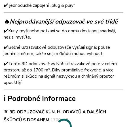
✔️ j
ednoduché zapojení „plug & play“
🔥
Nejprodávanější odpuzovač ve své třídě
✔️
Kuny, myši nebo potkani se do domu dostanou snadněji,
než si myslíte.
✔️
Běžné ultrazvukové odpuzovače vysílají signál pouze
jedním směrem, takže se jim škůdci mohou vyhnout.
✔️
Tento 3D odpuzovač vytváří ultrazvukové pole v celém
prostoru až do 1700 m³. Díky proměnlivé frekvenci a více
režimům si škůdci na signál nezvyknou a chráněný prostor
opouštějí.
ℹ️ Podrobné informace
⭐
3D ODPUZOVAČ KUN, HLODAVCŮ A DALŠÍCH
ŠKŮDCŮ S DOSAHEM 1700 m3.