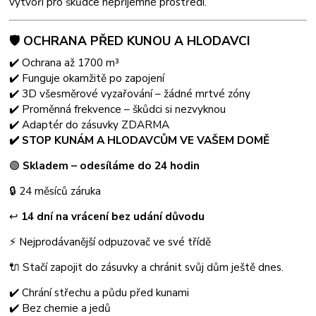
vytvoří pro škůdce nepříjemné prostředí.
🛡️ OCHRANA PŘED KUNOU A HLODAVCI
✔️ Ochrana až 1700 m³
✔️ Funguje okamžitě po zapojení
✔️ 3D všesměrové vyzařování – žádné mrtvé zóny
✔️ Proměnná frekvence – škůdci si nezvyknou
✔️ Adaptér do zásuvky ZDARMA
✔️ STOP KUNÁM A HLODAVCŮM VE VAŠEM DOMĚ
🟢
Skladem – odesíláme do 24 hodin
🔒 24 měsíců záruka
↩
14 dní na vrácení bez udání důvodu
⚡ Nejprodávanější odpuzovač ve své třídě
🔌 Stačí zapojit do zásuvky a chránit svůj dům ještě dnes.
✔️ Chrání střechu a půdu před kunami
✔️ Bez chemie a jedů