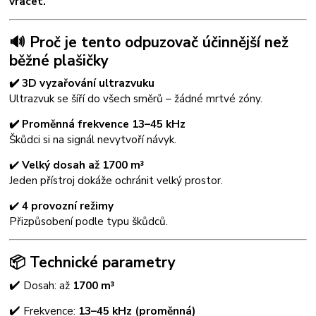
vracet.
🔊 Proč je tento odpuzovač účinnější než
běžné plašičky
✔️
3D vyzařování ultrazvuku
Ultrazvuk se šíří do všech směrů – žádné mrtvé zóny.
✔️ Proměnná frekvence 13–45 kHz
Škůdci si na signál nevytvoří návyk.
✔️
Velký dosah až 1700 m³
Jeden přístroj dokáže ochránit velký prostor.
✔️
4 provozní režimy
Přizpůsobení podle typu škůdců.
📦 Technické parametry
✔️
Dosah: až
1700 m³
✔️
Frekvence:
13–45 kHz (proměnná)