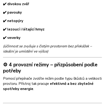
✔️ divokou zvěř
✔️ pavouky
✔️ netopýry
✔️ lezoucí i létající hmyz
✔️ veverky
(účinnost se zvyšuje s čistým prostorem bez překážek –
ideální je umístění ve výšce)
⚙️ 4 provozní režimy – přizpůsobení podle
potřeby
Pomocí přepínače zvolíte režim podle typu škůdců a velikosti
prostoru. Přístroj tak pracuje
efektivně a bez zbytečné
spotřeby energie
.