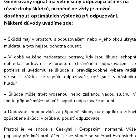
Generovaný signál má velmi silný odpuzující účinek na
různé druhy škůdců, nicméně ne vždy je možné
dosáhnout optimálních výsledků při odpuzování.
Některé důvody uvádíme zde:
• Škůdci mají v prostoru s odpuzovačem, nebo v jeho okolí ukrytá
mláďata, a tyto nejsou ochotná opustit.
• V době velkého nedostatku potravy, kdy jsou škůdci schopní
dohledat potravu i v prostoru chráněném odpuzovačem. Je
potřeba si uvědomit, že škůdce si pravděpodobně vybere raději
stresující zážitek ze signálu odpuzovače, než „smrt v důsledku
hladu“.
• Škůdce může trpět vrozenou, nebo získanou vadou sluchu. V
tomto případě může být vůči signálu odpuzovače imunní.
• Dodavatel neodpovídá za případné škody na majetku a zdraví
způsobené škůdci v průběhu použití odpuzovače!
Přístroj je ve shodě s Českými i Evropskými normami. Výše
popsaný předmět prohlášení je ve shodě se směrnicí Evropského