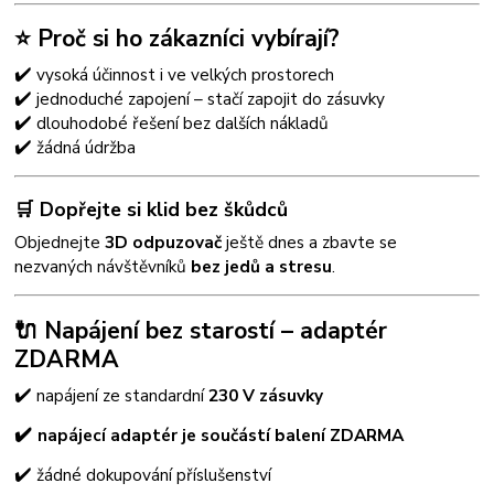
⭐ Proč si ho zákazníci vybírají?
✔️
vysoká účinnost i ve velkých prostorech
✔️
jednoduché zapojení – stačí zapojit do zásuvky
✔️
dlouhodobé řešení bez dalších nákladů
✔️
žádná údržba
🛒 Dopřejte si klid bez škůdců
Objednejte
3D odpuzovač
ještě dnes a zbavte se
nezvaných návštěvníků
bez jedů a stresu
.
🔌 Napájení bez starostí – adaptér
ZDARMA
✔️
napájení ze standardní
230 V zásuvky
✔️
napájecí adaptér je součástí balení ZDARMA
✔️
žádné dokupování příslušenství