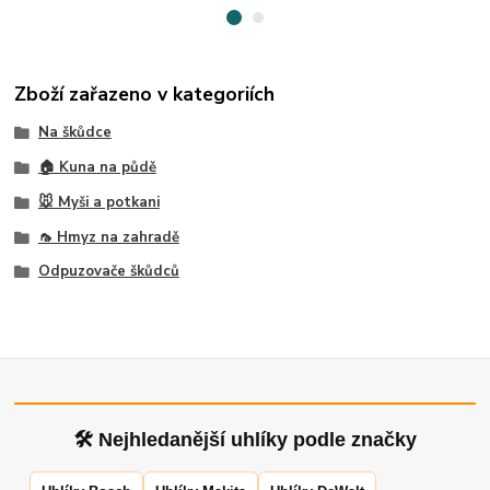
Zboží zařazeno v kategoriích
Na škůdce
🏠 Kuna na půdě
🐭 Myši a potkani
🦟 Hmyz na zahradě
Odpuzovače škůdců
🛠 Nejhledanější uhlíky podle značky