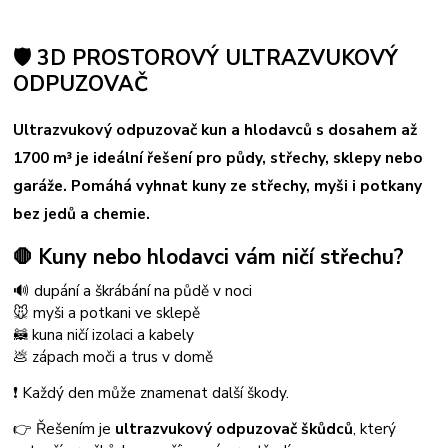
🛡️ 3D PROSTOROVÝ ULTRAZVUKOVÝ
ODPUZOVAČ
Ultrazvukový odpuzovač kun a hlodavců s dosahem až
1700 m³ je ideální řešení pro půdy, střechy, sklepy nebo
garáže.
Pomáhá vyhnat kuny ze střechy, myši i potkany
bez jedů a chemie.
Kuny nebo hlodavci vám ničí střechu?
🛑
🔊 dupání a škrábání na půdě v noci
🐭 myši a potkani ve sklepě
🦝 kuna ničí izolaci a kabely
💩 zápach moči a trus v domě
❗ Každý den může znamenat další škody.
👉 Řešením je
ultrazvukový odpuzovač škůdců
, který