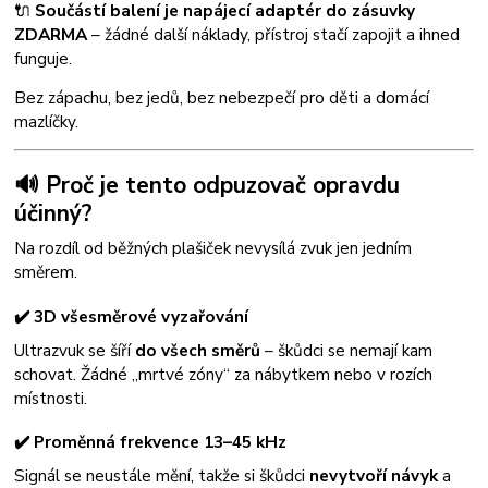
🔌
Součástí balení je napájecí adaptér do zásuvky
ZDARMA
– žádné další náklady, přístroj stačí zapojit a ihned
funguje.
Bez zápachu, bez jedů, bez nebezpečí pro děti a domácí
mazlíčky.
🔊 Proč je tento odpuzovač opravdu
účinný?
Na rozdíl od běžných plašiček nevysílá zvuk jen jedním
směrem.
✔️ 3D všesměrové vyzařování
Ultrazvuk se šíří
do všech směrů
– škůdci se nemají kam
schovat. Žádné „mrtvé zóny“ za nábytkem nebo v rozích
místnosti.
✔️ Proměnná frekvence 13–45 kHz
Signál se neustále mění, takže si škůdci
nevytvoří návyk
a