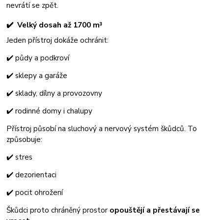
nevrátí se zpět.
✔️ Velký dosah až 1700 m³
Jeden přístroj dokáže ochránit:
✔️ půdy a podkroví
✔️ sklepy a garáže
✔️ sklady, dílny a provozovny
✔️ rodinné domy i chalupy
Přístroj působí na sluchový a nervový systém škůdců. To
způsobuje:
✔️ stres
✔️ dezorientaci
✔️ pocit ohrožení
Škůdci proto chráněný prostor
opouštějí a přestávají se