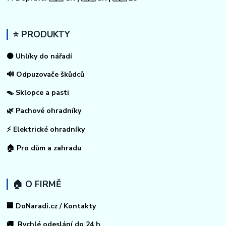
⭐ PRODUKTY
⚫ Uhlíky do nářadí
🔊 Odpuzovače škůdců
🪤 Sklopce a pasti
🌿 Pachové ohradníky
⚡
Elektrické ohradníky
🏠
Pro dům a zahradu
🏠 O FIRMĚ
🏢 DoNaradi.cz / Kontakty
🚚 Rychlé odeslání do 24 h