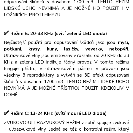
odpuzování škůdců s dosahem 1700 m3. TENTO REŽIM
LIDSKÉ UCHO NEVNÍMÁ A JE MOŽNÉ HO POUŽÍT I V
LOŽNICÍCH PROTI HMYZU.
✅
Režim B: 20-33 KHz (svítí zelená LED dioda)
Nejčastější použití pro odpuzování škůdců jako jsou
myši,
potkani, krysy, kuny
,
lasičky, veverky, netopýři
.
Ultrazvukové vlny jsou emitovány v rozsahu od 20 KHz do 33
KHz a zelená LED indikuje řádný provoz. V tomto režimu
funguje přístroj v ultrazvukovém pásmu, v provozu jsou
všechny 3 reproduktory a vytváří se 3D efekt odpuzování
škůdců s dosahem 1700 m3. TENTO REŽIM LIDSKÉ UCHO
NEVNÍMÁ A JE MOŽNÉ PŘÍSTROJ POUŽÍT KDEKOLIV V
DOMĚ.
✅
Režim C: 13-24 KHz (svítí modrá LED dioda)
ZVUKOVO-ULTRAZVUKOVÝ REŽIM v sobě spojuje zvukové
+ ultrazvukové vlny. Jedná se též o kontrolní režim, který