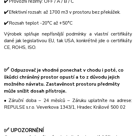
✔️
Provozní režimy: OFF / A / B / C
✔️
Efektivní rozsah: až 1700 m3 v prostoru bez překážek.
✔️
Rozsah teplot -20°C až +50°C
Výrobek splňuje nepřísnější podmínky a vlastní certifikáty
dané jak legislativou EU, tak USA, konkrétně jde o certifikáty
CE, ROHS, ISO.
✅
Odpuzovač je vhodné ponechat v chodu i poté, co
škůdci chráněný prostor opustí a to z důvodu jejich
možného návratu. Zastavěnost prostoru předměty
může snížit dosah přístroje.
• Záruční doba – 24 měsíců – Záruku uplatníte na adrese:
REPULSE s.r.o. Veverkova 1343/1, Hradec Králové 500 02
✅
UPOZORNĚNÍ