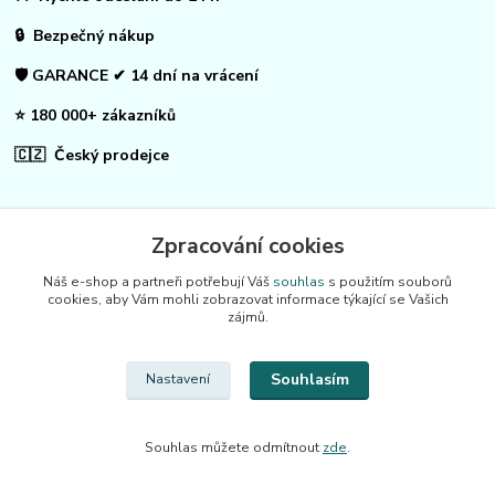
🔒 Bezpečný nákup
🛡️ GARANCE ✔ 14 dní na vrácení
⭐ 180 000+ zákazníků
🇨🇿 Český prodejce
KONTAKTY
Zpracování cookies
Náš e-shop a partneři potřebují Váš
souhlas
s použitím souborů
cookies, aby Vám mohli zobrazovat informace týkající se Vašich
zájmů.
☎ Donaradi.cz - specializovaný obchod
🙋 Zákaznická podpora
Souhlasím
Nastavení
728 007 997
Po-Pá |7:00-13:30|
Souhlas můžete odmítnout
zde
.
info@repulse.cz