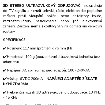
3D STEREO ULTRAZVUKOVÝ ODPUZOVAČ
nezasahuje
do TV signálu a
neruší
televizi, rádio, elektronické poplašné
zařízení proti vloupání, požáru nebo detektory kouře,
kardiostimulátory, naslouchadla nebo jiná elektronická
zařízení. Zařízení
nemá škodlivý vliv
na domácí ani venkovní
rostliny.
SPECIFIKACE
✔️
Rozměry: 117 mm (průměr) x 75 mm (H)
✔️
Hmotnost: 100 g (pouze hlavní ultrazvuková jednotka bez
adaptéru)
✔️
Napájení: AC spínací napájecí adaptér, 100 -240VAC
✔️
Výstup: 9VDC 200mA –
NAPÁJECÍ ADAPTÉR ZÍSKÁTE
NYNÍ ZDARMA
✔️
Frekvenční rozsah 3D ultrazvukového odpuzovače: 13 KHz
- 45 KHz