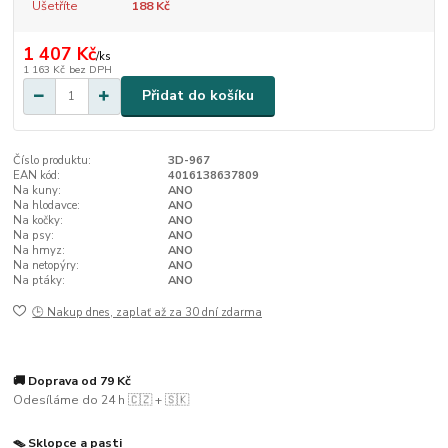
Ušetříte
188 Kč
1 407 Kč
/
ks
1 163 Kč
bez DPH
Přidat do košíku
Číslo produktu:
3D-967
EAN kód:
4016138637809
Na kuny:
ANO
Na hlodavce:
ANO
Na kočky:
ANO
Na psy:
ANO
Na hmyz:
ANO
Na netopýry:
ANO
Na ptáky:
ANO
🕒 Nakup dnes, zaplať až za 30 dní zdarma
🚚 Doprava od 79 Kč
Odesíláme do 24 h 🇨🇿 + 🇸🇰
🪤 Sklopce a pasti