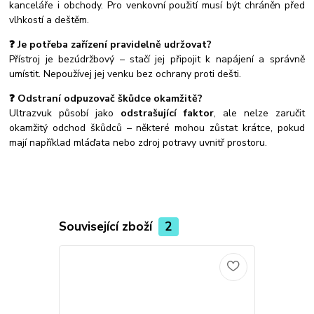
kanceláře i obchody. Pro venkovní použití musí být chráněn před
vlhkostí a deštěm.
❓ Je potřeba zařízení pravidelně udržovat?
Přístroj je bezúdržbový – stačí jej připojit k napájení a správně
umístit. Nepoužívej jej venku bez ochrany proti dešti.
❓ Odstraní odpuzovač škůdce okamžitě?
Ultrazvuk působí jako
odstrašující faktor
, ale nelze zaručit
okamžitý odchod škůdců – některé mohou zůstat krátce, pokud
mají například mláďata nebo zdroj potravy uvnitř prostoru.
Související zboží
2