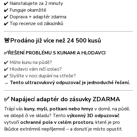
✔️ Nainstalujete za 2 minuty
✔️ Funguje okamžitě
✔️ Doprava + adaptér zdarma
✔️ Top recenze od zákazníků
🚨Prodáno již více než 24 500 kusů
✅ŘEŠENÍ PROBLÉMU S KUNAMI A HLODAVCI
✔️ Máte kunu na půdě?
✔️ Hlodavci vám ničí izolaci?
✔️ Slyšíte v noci dupání na střeše?
→ Tento ultrazvukový odpuzovač je jednoduché řešení.
✅ Napájecí adaptér do zásuvky ZDARMA
Trápí vás
kuny, myši, potkani nebo hmyz
v domě, na půdě,
ve sklepě či ve skladu? Tento
výkonný 3D odpuzovač
vytvoří
ochranné pole v celém prostoru
, které je pro
škůdce extrémně nepříjemné – a donutí je místo opustit.