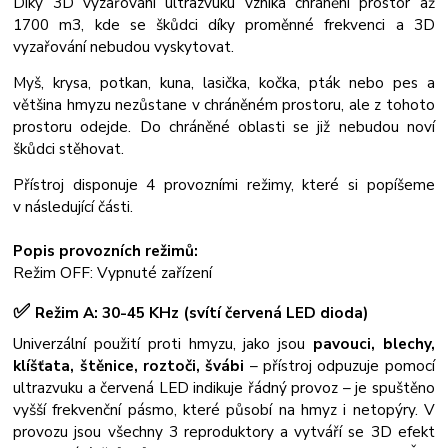
Díky 3D vyzařování ultrazvuku vzniká chránění prostor až
1700 m3, kde se škůdci díky proměnné frekvenci a 3D
vyzařování nebudou vyskytovat.
Myš, krysa, potkan, kuna, lasička, kočka, pták nebo pes a
většina hmyzu nezůstane v chráněném prostoru, ale z tohoto
prostoru odejde. Do chráněné oblasti se již nebudou noví
škůdci stěhovat.
Přístroj disponuje 4 provozními režimy, které si popíšeme
v následující části.
Popis provozních režimů:
Režim OFF: Vypnuté zařízení
✅
Režim A: 30-45 KHz (svítí červená LED dioda)
Univerzální použití proti hmyzu, jako jsou
pavouci, blechy,
klíšťata, štěnice, roztoči, švábi
– přístroj odpuzuje pomocí
ultrazvuku a červená LED indikuje řádný provoz – je spuštěno
vyšší frekvenční pásmo, které působí na hmyz i netopýry. V
provozu jsou všechny 3 reproduktory a vytváří se 3D efekt