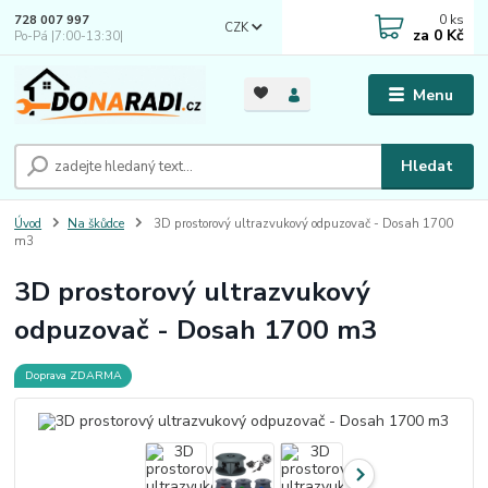
0
ks
728 007 997
CZK
za
0 Kč
Po-Pá |7:00-13:30|
Menu
Hledat
Úvod
Na škůdce
3D prostorový ultrazvukový odpuzovač - Dosah 1700
m3
3D prostorový ultrazvukový
odpuzovač - Dosah 1700 m3
Doprava ZDARMA