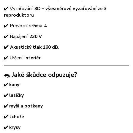
✔️
Vyzařování:
3D – všesměrové vyzařování ze 3
reproduktorů
✔️
Provozní režimy:
4
✔️
Napájení:
230 V
✔️
Akustický tlak 160 dB.
✔️
Určení:
interiér
🐀 Jaké škůdce odpuzuje?
✔️ kuny
✔️ lasičky
✔️ myši a potkany
✔️ tchoře
✔️ krysy