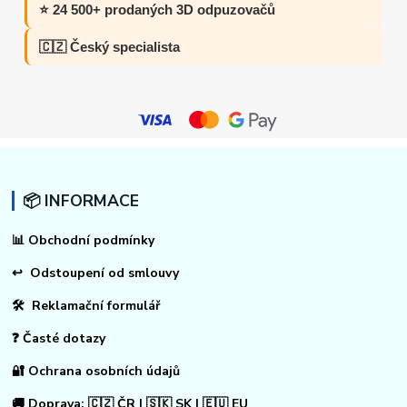
⭐ 24 500+ prodaných 3D odpuzovačů
🇨🇿 Český specialista
📦 INFORMACE
📊
Obchodní podmínky
↩
Odstoupení od smlouvy
🛠 Reklamační formulář
❓ Časté dotazy
🔐 Ochrana osobních údajů
🚚 Doprava: 🇨🇿 ČR | 🇸🇰 SK | 🇪🇺 EU