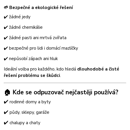
🌱 Bezpečné a ekologické řešení
✔️ žádné jedy
✔️ žádné chemikálie
✔️ žádné pasti ani mrtvá zvířata
✔️ bezpečné pro lidi i domácí mazlíčky
✔️ nepůsobí zápach ani hluk
Ideální volba pro každého, kdo hledá
dlouhodobé a čisté
řešení problému se škůdci
.
🏠 Kde se odpuzovač nejčastěji používá?
✔️
rodinné domy a byty
✔️
půdy, sklepy, garáže
✔️
chalupy a chaty