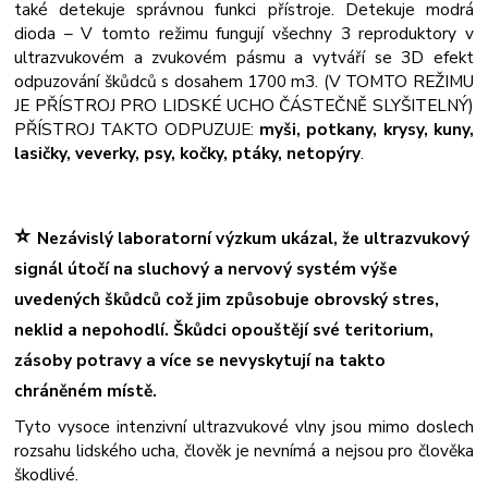
také detekuje správnou funkci přístroje. Detekuje modrá
dioda – V tomto režimu fungují všechny 3 reproduktory v
ultrazvukovém a zvukovém pásmu a vytváří se 3D efekt
odpuzování škůdců s dosahem 1700 m3. (V TOMTO REŽIMU
JE PŘÍSTROJ PRO LIDSKÉ UCHO ČÁSTEČNĚ SLYŠITELNÝ)
PŘÍSTROJ TAKTO ODPUZUJE:
myši, potkany, krysy, kuny,
lasičky, veverky, psy, kočky, ptáky, netopýry
.
⭐
Nezávislý laboratorní výzkum ukázal, že ultrazvukový
signál útočí na sluchový a nervový systém výše
uvedených škůdců což jim způsobuje obrovský stres,
neklid a nepohodlí. Škůdci opouštějí své teritorium,
zásoby potravy a více se nevyskytují na takto
chráněném místě.
Tyto vysoce intenzivní ultrazvukové vlny jsou mimo doslech
rozsahu lidského ucha, člověk je nevnímá a nejsou pro člověka
škodlivé.