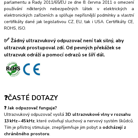
parlamentu a Rady 2011/65/EU ze dne 8. června 2011 o omezení
používání některých nebezpečných látek v elektrických a
elektronických zařízeních a splňuje nepřísnější podmínky a vlastní
certifikáty dané jak legislativou CZ, EU, tak i USA. Certifikáty CE,
ROHS, ISO.
✅
Žádný ultrazvukový odpuzovač není tak silný, aby
ultrazvuk prostupoval zdí. Od pevných překážek se
ultrazvuk odráží a pomocí odrazů se šíří dál.
❓
ČASTÉ DOTAZY
❓ Jak odpuzovač funguje?
Ultrazvukový odpuzovač vysílá
3D ultrazvukové vlny v rozsahu
13 kHz – 45 kHz
, které ovlivňují sluchový a nervový systém škůdců.
Tím je přístroj stimuluje, znepříjemňuje jim pobyt a
odcházejí z
chráněného prostoru
.