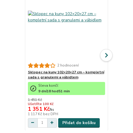
Prodlužovací
2 hodnocení
odpuzovače
Sklopec na kuny 102×20×27 cm – kompletní
sada s granulemi a vábidlem
Sleva končí:
9
dní
18
hod
51
min
1 451 Kč
Ušetříte 100 Kč
1 351 Kč
217 Kč
/
ks
/
ks
1 117 Kč
bez DPH
179 Kč
bez 
Přidat do košíku