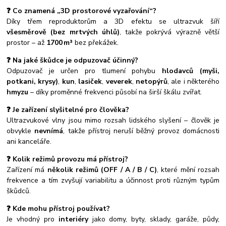
❓ Co znamená „3D prostorové vyzařování“?
Díky třem reproduktorům a 3D efektu se ultrazvuk šíří
všesměrově (bez mrtvých úhlů)
, takže pokrývá výrazně větší
prostor – až
1700 m³
bez překážek.
❓ Na jaké škůdce je odpuzovač účinný?
Odpuzovač je určen pro tlumení pohybu
hlodavců (myši,
potkani, krysy)
,
kun
,
lasiček
,
veverek
,
netopýrů
, ale i některého
hmyzu
– díky proměnné frekvenci působí na širší škálu zvířat.
❓ Je zařízení slyšitelné pro člověka?
Ultrazvukové vlny jsou mimo rozsah lidského slyšení – člověk je
obvykle
nevnímá
, takže přístroj neruší běžný provoz domácnosti
ani kanceláře.
❓ Kolik režimů provozu má přístroj?
Zařízení má
několik režimů (OFF / A / B / C)
, které mění rozsah
frekvence a tím zvyšují variabilitu a účinnost proti různým typům
škůdců.
❓ Kde mohu přístroj používat?
Je vhodný pro
interiéry
jako domy, byty, sklady, garáže, půdy,