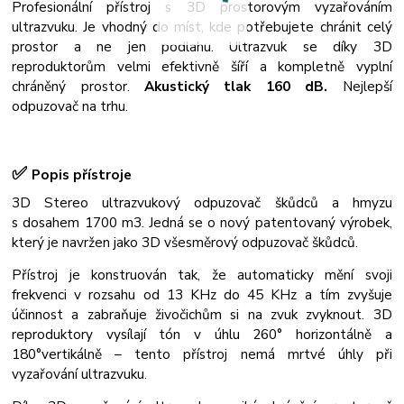
Profesionální přístroj s 3D prostorovým vyzařováním
ultrazvuku. Je vhodný do míst, kde potřebujete chránit celý
prostor a ne jen podlahu. Ultrazvuk se díky 3D
reproduktorům velmi efektivně šíří a kompletně vyplní
chráněný prostor.
Akustický tlak 160 dB.
Nejlepší
odpuzovač na trhu.
✅
Popis přístroje
3D Stereo ultrazvukový odpuzovač škůdců a hmyzu
s dosahem 1700 m3. Jedná se o nový patentovaný výrobek,
který je navržen jako 3D všesměrový odpuzovač škůdců.
Přístroj je konstruován tak, že automaticky mění svoji
frekvenci v rozsahu od 13 KHz do 45 KHz a tím zvyšuje
účinnost a zabraňuje živočichům si na zvuk zvyknout. 3D
reproduktory vysílají tón v úhlu 260° horizontálně a
180°vertikálně – tento přístroj nemá mrtvé úhly při
vyzařování ultrazvuku.