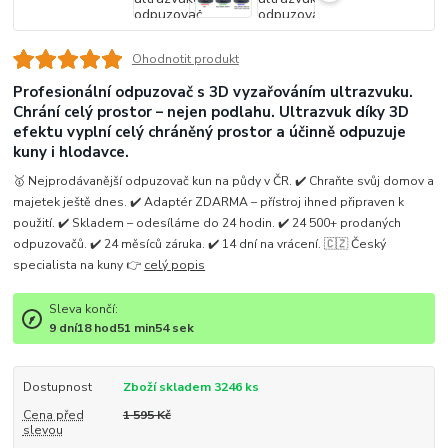
Ohodnotit produkt
Profesionální odpuzovač s 3D vyzařováním ultrazvuku.
Chrání celý prostor – nejen podlahu. Ultrazvuk díky 3D
efektu vyplní celý chráněný prostor a účinně odpuzuje
kuny i hlodavce.
🥇 Nejprodávanější odpuzovač kun na půdy v ČR. ✔️ Chraňte svůj domov a
majetek ještě dnes. ✔️ Adaptér ZDARMA – přístroj ihned připraven k
použití. ✔️ Skladem – odesíláme do 24 hodin. ✔️ 24 500+ prodaných
odpuzovačů. ✔️ 24 měsíců záruka. ✔️ 14 dní na vrácení. 🇨🇿 Český
specialista na kuny 👉
celý popis
Sleva končí:
9
dní
18
hod
51
min
53
sek
Dostupnost
Zboží skladem 3246 ks
Cena před
1 595 Kč
slevou