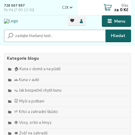
0
ks
728 007 997
CZK
za
0 Kč
Po-Pá |7:00-13:30|
Menu
Hledat
Kategorie blogu
🏠 Kuna v domě a na půdě
🚗 Kuna v autě
🪤 Jak bezpečně chytit kunu
🐭 Myši a potkani
🌱 Krtci a zahradní škůdci
🐝 Vosy, sršni a hmyz
🐗 Zvěř na zahradě