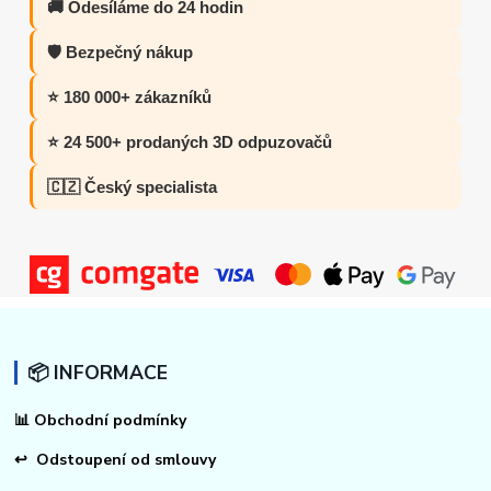
🚚 Odesíláme do 24 hodin
🛡️ Bezpečný nákup
⭐ 180 000+ zákazníků
⭐ 24 500+ prodaných 3D odpuzovačů
🇨🇿 Český specialista
📦 INFORMACE
📊
Obchodní podmínky
↩
Odstoupení od smlouvy