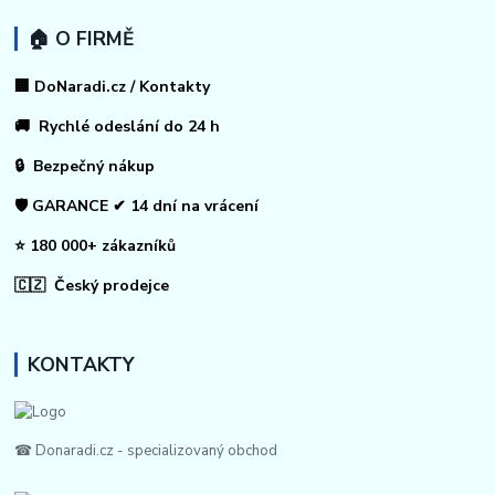
🏠 O FIRMĚ
🏢 DoNaradi.cz / Kontakty
🚚 Rychlé odeslání do 24 h
🔒 Bezpečný nákup
🛡️ GARANCE ✔ 14 dní na vrácení
⭐ 180 000+ zákazníků
🇨🇿 Český prodejce
KONTAKTY
☎ Donaradi.cz - specializovaný obchod