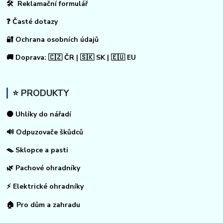
🛠 Reklamační formulář
❓ Časté dotazy
🔐 Ochrana osobních údajů
🚚 Doprava: 🇨🇿 ČR | 🇸🇰 SK | 🇪🇺 EU
⭐ PRODUKTY
⚫ Uhlíky do nářadí
🔊 Odpuzovače škůdců
🪤 Sklopce a pasti
🌿 Pachové ohradníky
⚡
Elektrické ohradníky
🏠
Pro dům a zahradu