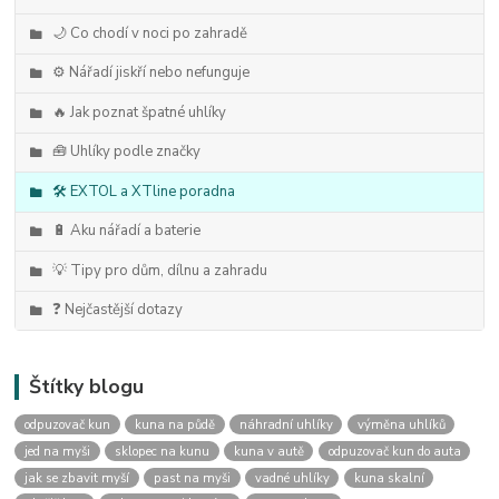
🌙 Co chodí v noci po zahradě
⚙️ Nářadí jiskří nebo nefunguje
🔥 Jak poznat špatné uhlíky
🧰 Uhlíky podle značky
🛠️ EXTOL a XTline poradna
🔋 Aku nářadí a baterie
💡 Tipy pro dům, dílnu a zahradu
❓ Nejčastější dotazy
Štítky blogu
odpuzovač kun
kuna na půdě
náhradní uhlíky
výměna uhlíků
jed na myši
sklopec na kunu
kuna v autě
odpuzovač kun do auta
jak se zbavit myší
past na myši
vadné uhlíky
kuna skalní