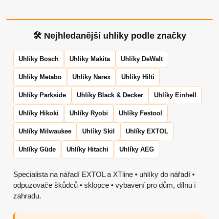
🛠 Nejhledanější uhlíky podle značky
Uhlíky Bosch
Uhlíky Makita
Uhlíky DeWalt
Uhlíky Metabo
Uhlíky Narex
Uhlíky Hilti
Uhlíky Parkside
Uhlíky Black & Decker
Uhlíky Einhell
Uhlíky Hikoki
Uhlíky Ryobi
Uhlíky Festool
Uhlíky Milwaukee
Uhlíky Skil
Uhlíky EXTOL
Uhlíky Güde
Uhlíky Hitachi
Uhlíky AEG
Specialista na nářadí EXTOL a XTline • uhlíky do nářadí •
odpuzovače škůdců • sklopce • vybavení pro dům, dílnu i
zahradu.