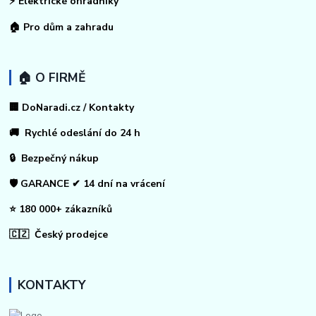
⚡
Elektrické ohradníky
🏠
Pro dům a zahradu
🏠 O FIRMĚ
🏢 DoNaradi.cz / Kontakty
🚚 Rychlé odeslání do 24 h
🔒 Bezpečný nákup
🛡️ GARANCE ✔ 14 dní na vrácení
⭐ 180 000+ zákazníků
🇨🇿 Český prodejce
KONTAKTY