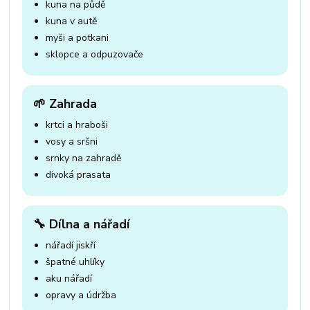
kuna na půdě
kuna v autě
myši a potkani
sklopce a odpuzovače
🌱 Zahrada
krtci a hraboši
vosy a sršni
srnky na zahradě
divoká prasata
🔧 Dílna a nářadí
nářadí jiskří
špatné uhlíky
aku nářadí
opravy a údržba