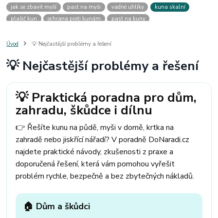
jak se zbavit myší
past na myši
vadné uhlíky
kuna skalní
plašič kun
ochrana proti kunám
past na kuny
jak vyhnat kunu z auta
plašič kun do auta
jak ulovit kunu
past na kunu
myši v domě
odpuzovač myší
jak se zbavit vos
Úvod
💡 Nejčastější problémy a řešení
odpuzovač vos
likvidace vos
pasti na myši
kuna
klíště
💡 Nejčastější problémy a řešení
štěnice
štěnice v hotelu
jak se zbavit kuny
kuna ve střeše
pachový ohradník na kuny
jak vyhnat kunu ze střechy
pachový odpuzovač kun
mravenci na zahradě
jak se zbavit mravenců
💡 Praktická poradna pro dům,
mravenci a mšice
uhlíky do nářadí
uhlíky do nařadí
zahradu, škůdce i dílnu
uhlíky do vysavače
uhlíky do pračky
uhlíky do
uhlíky bosch
uhlíky parkside
uhlíky ferm
uhlíky makita
uhlíkové kartáče
👉 Řešíte kunu na půdě, myši v domě, krtka na
kde sehnat uhlíky
kde koupit uhlíky
zahradě nebo jiskřící nářadí? V poradně DoNaradi.cz
najdete praktické návody, zkušenosti z praxe a
doporučená řešení, která vám pomohou vyřešit
problém rychle, bezpečně a bez zbytečných nákladů.
🏠 Dům a škůdci