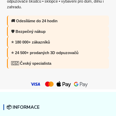
odpuzovače škůdců • sklopce • vybavení pro dům, dílnu i
zahradu.
🚚 Odesíláme do 24 hodin
🛡️ Bezpečný nákup
⭐ 180 000+ zákazníků
⭐ 24 500+ prodaných 3D odpuzovačů
🇨🇿 Český specialista
📦 INFORMACE