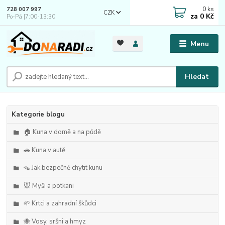
0
ks
728 007 997
CZK
za
0 Kč
Po-Pá |7:00-13:30|
Menu
Hledat
Kategorie blogu
🏠 Kuna v domě a na půdě
🚗 Kuna v autě
🪤 Jak bezpečně chytit kunu
🐭 Myši a potkani
🌱 Krtci a zahradní škůdci
🐝 Vosy, sršni a hmyz