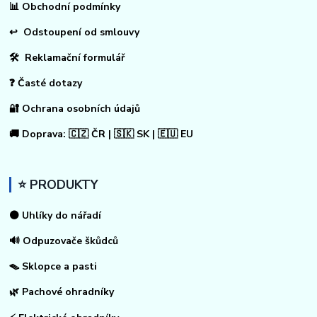
📊
Obchodní podmínky
↩
Odstoupení od smlouvy
🛠 Reklamační formulář
❓ Časté dotazy
🔐 Ochrana osobních údajů
🚚 Doprava: 🇨🇿 ČR | 🇸🇰 SK | 🇪🇺 EU
⭐ PRODUKTY
⚫ Uhlíky do nářadí
🔊 Odpuzovače škůdců
🪤 Sklopce a pasti
🌿 Pachové ohradníky