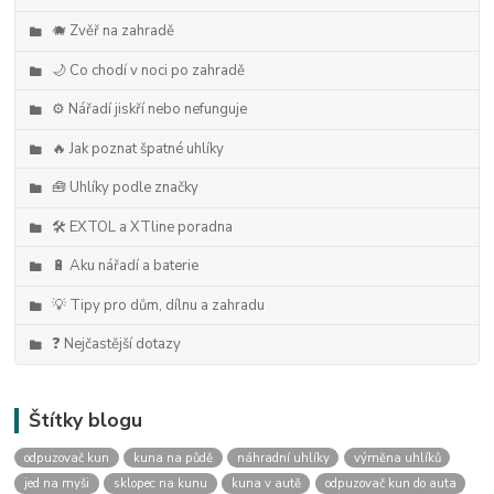
🐗 Zvěř na zahradě
🌙 Co chodí v noci po zahradě
⚙️ Nářadí jiskří nebo nefunguje
🔥 Jak poznat špatné uhlíky
🧰 Uhlíky podle značky
🛠️ EXTOL a XTline poradna
🔋 Aku nářadí a baterie
💡 Tipy pro dům, dílnu a zahradu
❓ Nejčastější dotazy
Štítky blogu
odpuzovač kun
kuna na půdě
náhradní uhlíky
výměna uhlíků
jed na myši
sklopec na kunu
kuna v autě
odpuzovač kun do auta