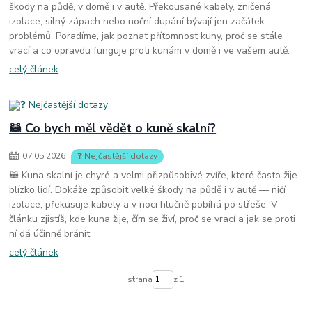
škody na půdě, v domě i v autě. Překousané kabely, zničená
izolace, silný zápach nebo noční dupání bývají jen začátek
problémů. Poradíme, jak poznat přítomnost kuny, proč se stále
vrací a co opravdu funguje proti kunám v domě i ve vašem autě.
celý článek
🦝 Co bych měl vědět o kuně skalní?
07
.
05
.
2026
❓ Nejčastější dotazy
🦝 Kuna skalní je chyré a velmi přizpůsobivé zvíře, které často žije
blízko lidí. Dokáže způsobit velké škody na půdě i v autě — ničí
izolace, překusuje kabely a v noci hlučně pobíhá po střeše. V
článku zjistíš, kde kuna žije, čím se živí, proč se vrací a jak se proti
ní dá účinně bránit.
celý článek
strana
z 1