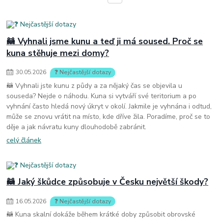
🦝 Vyhnali jsme kunu a teď ji má soused. Proč se
kuna stěhuje mezi domy?
30
.
05
.
2026
❓ Nejčastější dotazy
🦝 Vyhnali jste kunu z půdy a za nějaký čas se objevila u
souseda? Nejde o náhodu. Kuna si vytváří své teritorium a po
vyhnání často hledá nový úkryt v okolí. Jakmile je vyhnána i odtud,
může se znovu vrátit na místo, kde dříve žila. Poradíme, proč se to
děje a jak návratu kuny dlouhodobě zabránit.
celý článek
🦝 Jaký škůdce způsobuje v Česku největší škody?
16
.
05
.
2026
❓ Nejčastější dotazy
🦝 Kuna skalní dokáže během krátké doby způsobit obrovské