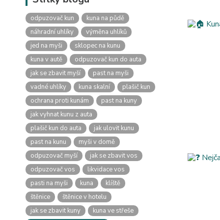
odpuzovač kun
kuna na půdě
náhradní uhlíky
výměna uhlíků
jed na myši
sklopec na kunu
kuna v autě
odpuzovač kun do auta
jak se zbavit myší
past na myši
vadné uhlíky
kuna skalní
plašič kun
ochrana proti kunám
past na kuny
jak vyhnat kunu z auta
plašič kun do auta
jak ulovit kunu
past na kunu
myši v domě
odpuzovač myší
jak se zbavit vos
odpuzovač vos
likvidace vos
pasti na myši
kuna
klíště
štěnice
štěnice v hotelu
jak se zbavit kuny
kuna ve střeše