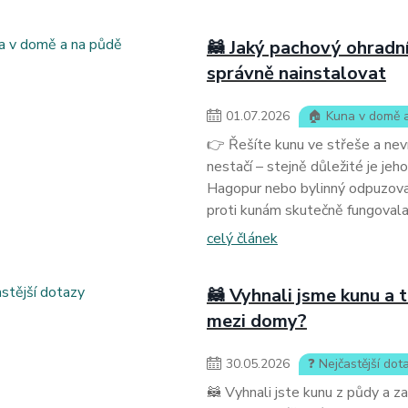
🦝 Jaký pachový ohradní
správně nainstalovat
01
.
07
.
2026
🏠 Kuna v domě 
👉 Řešíte kunu ve střeše a nev
nestačí – stejně důležité je jeh
Hagopur nebo bylinný odpuzovač 
proti kunám skutečně fungovala
celý článek
🦝 Vyhnali jsme kunu a 
mezi domy?
30
.
05
.
2026
❓ Nejčastější dot
🦝 Vyhnali jste kunu z půdy a z