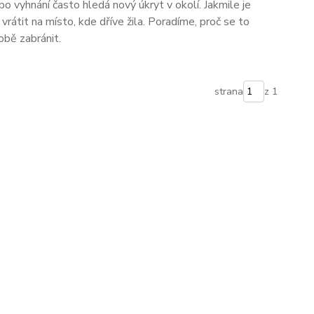
 po vyhnání často hledá nový úkryt v okolí. Jakmile je
rátit na místo, kde dříve žila. Poradíme, proč se to
obě zabránit.
strana
z 1