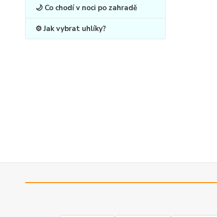
🌙 Co chodí v noci po zahradě
⚙️ Jak vybrat uhlíky?