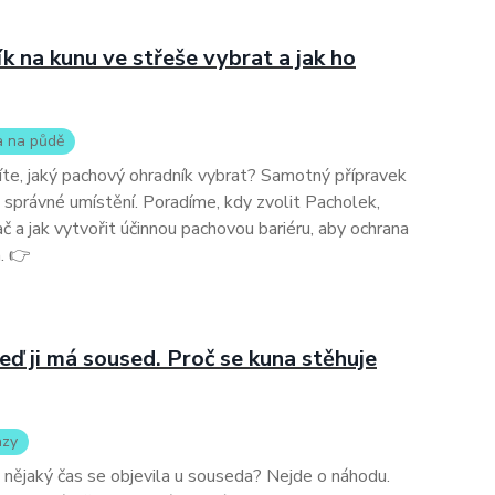
k na kunu ve střeše vybrat a jak ho
a na půdě
íte, jaký pachový ohradník vybrat? Samotný přípravek
o správné umístění. Poradíme, kdy zvolit Pacholek,
a jak vytvořit účinnou pachovou bariéru, aby ochrana
. 👉
teď ji má soused. Proč se kuna stěhuje
azy
a nějaký čas se objevila u souseda? Nejde o náhodu.