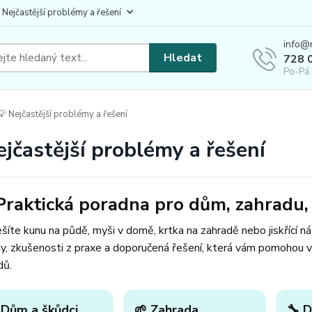
 Nejčastější problémy a řešení
info@
Hledat
728 
Po-Pá 
 Nejčastější problémy a řešení
ejčastější problémy a řešení
Praktická poradna pro dům, zahradu, 
šíte kunu na půdě, myši v domě, krtka na zahradě nebo jiskřící n
y, zkušenosti z praxe a doporučená řešení, která vám pomohou v
dů.
 Dům a škůdci
🌱 Zahrada
🔧 D