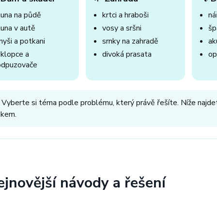
kuna na půdě
krtci a hraboši
nář
kuna v autě
vosy a sršni
šp
myši a potkani
srnky na zahradě
ak
sklopce a
divoká prasata
op
odpuzovače
 Vyberte si téma podle problému, který právě řešíte. Níže najdet
okem.
ejnovější návody a řešení