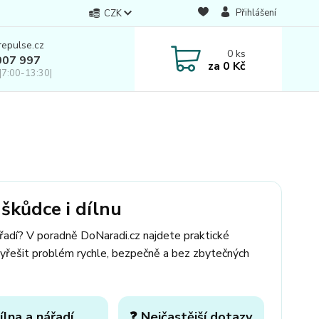
Přihlášení
CZK
repulse.cz
0
ks
007 997
za
0 Kč
|7:00-13:30|
škůdce i dílnu
ářadí? V poradně DoNaradi.cz najdete praktické
yřešit problém rychle, bezpečně a bez zbytečných
ílna a nářadí
❓ Nejčastější dotazy