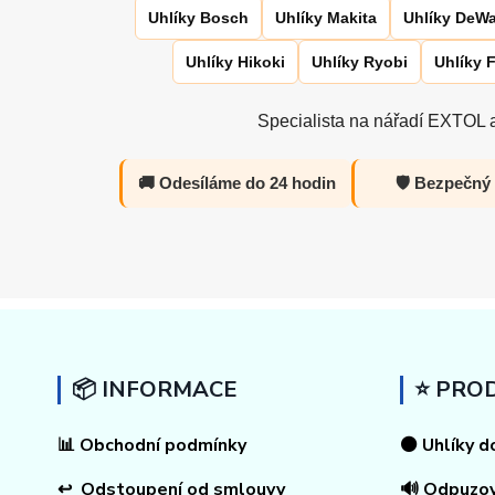
Uhlíky Bosch
Uhlíky Makita
Uhlíky DeWa
Uhlíky Hikoki
Uhlíky Ryobi
Uhlíky 
Specialista na nářadí EXTOL a
🚚 Odesíláme do 24 hodin
🛡️ Bezpečný
📦 INFORMACE
⭐ PRO
📊
Obchodní podmínky
⚫ Uhlíky d
↩
Odstoupení od smlouvy
🔊 Odpuzo