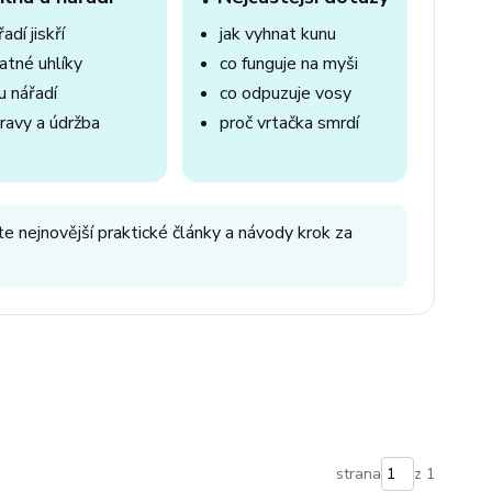
adí jiskří
jak vyhnat kunu
atné uhlíky
co funguje na myši
u nářadí
co odpuzuje vosy
ravy a údržba
proč vrtačka smrdí
e nejnovější praktické články a návody krok za
strana
z 1