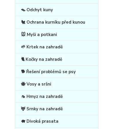
🪤 Odchyt kuny
🐔 Ochrana kurníku před kunou
🐭 Myši a potkani
🌱 Krtek na zahradě
🐈 Kočky na zahradě
🐕 Řešení problémů se psy
🐝 Vosy a sršni
🦟 Hmyz na zahradě
🦌 Srnky na zahradě
🐗 Divoká prasata