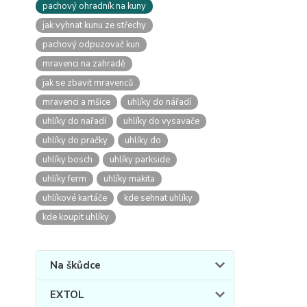
pachový ohradník na kuny
jak vyhnat kunu ze střechy
pachový odpuzovač kun
mravenci na zahradě
jak se zbavit mravenců
mravenci a mšice
uhlíky do nářadí
uhlíky do nařadí
uhlíky do vysavače
uhlíky do pračky
uhlíky do
uhlíky bosch
uhlíky parkside
uhlíky ferm
uhlíky makita
uhlíkové kartáče
kde sehnat uhlíky
kde koupit uhlíky
Na škůdce
EXTOL