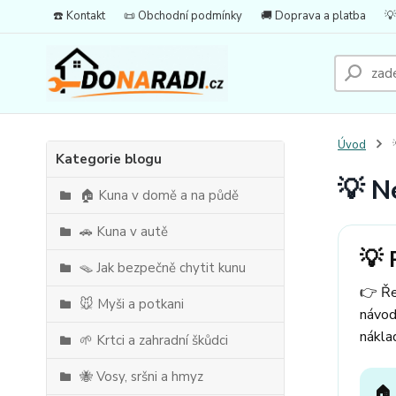
☎️ Kontakt
📜 Obchodní podmínky
🚚 Doprava a platba
💡
Úvod

Kategorie blogu
💡 N
🏠 Kuna v domě a na půdě
🚗 Kuna v autě
💡 
🪤 Jak bezpečně chytit kunu
👉 Ře
🐭 Myši a potkani
návod
nákla
🌱 Krtci a zahradní škůdci
🐝 Vosy, sršni a hmyz
🏠