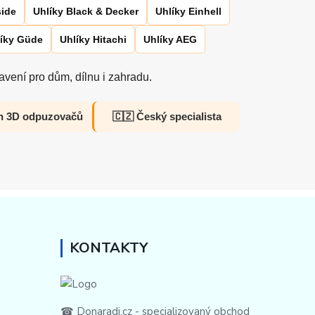
side
Uhlíky Black & Decker
Uhlíky Einhell
íky Güde
Uhlíky Hitachi
Uhlíky AEG
vení pro dům, dílnu i zahradu.
h 3D odpuzovačů
🇨🇿 Český specialista
KONTAKTY
☎ Donaradi.cz - specializovaný obchod