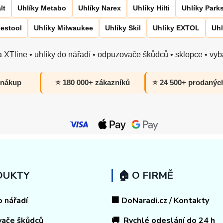
lt
Uhlíky Metabo
Uhlíky Narex
Uhlíky Hilti
Uhlíky Park
Festool
Uhlíky Milwaukee
Uhlíky Skil
Uhlíky EXTOL
Uhl
 XTline • uhlíky do nářadí • odpuzovače škůdců • sklopce • vyba
 nákup
⭐ 180 000+ zákazníků
⭐ 24 500+ prodanýc
DUKTY
🏠 O FIRMĚ
o nářadí
🏢 DoNaradi.cz / Kontakty
vače škůdců
🚚 Rychlé odeslání do 24 h