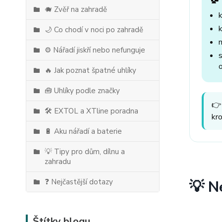
🐗 Zvěř na zahradě
🌙 Co chodí v noci po zahradě
⚙️ Nářadí jiskří nebo nefunguje
🔥 Jak poznat špatné uhlíky
🧰 Uhlíky podle značky
👉
🛠️ EXTOL a XTline poradna
kr
🔋 Aku nářadí a baterie
💡 Tipy pro dům, dílnu a
zahradu
❓ Nejčastější dotazy
💡 N
Štítky blogu