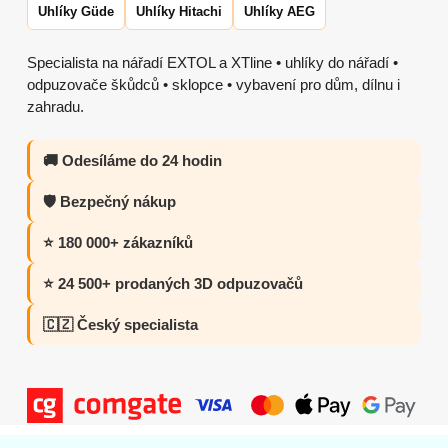
Uhlíky Güde
Uhlíky Hitachi
Uhlíky AEG
Specialista na nářadí EXTOL a XTline • uhlíky do nářadí •
odpuzovače škůdců • sklopce • vybavení pro dům, dílnu i
zahradu.
🚚 Odesíláme do 24 hodin
🛡️ Bezpečný nákup
⭐ 180 000+ zákazníků
⭐ 24 500+ prodaných 3D odpuzovačů
🇨🇿 Český specialista