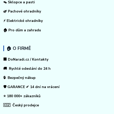
🪤 Sklopce a pasti
🌿 Pachové ohradníky
⚡
Elektrické ohradníky
🏠
Pro dům a zahradu
🏠 O FIRMĚ
🏢 DoNaradi.cz / Kontakty
🚚 Rychlé odeslání do 24 h
🔒 Bezpečný nákup
🛡️ GARANCE ✔ 14 dní na vrácení
⭐ 180 000+ zákazníků
🇨🇿 Český prodejce