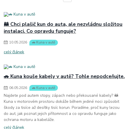
🦝 Chci plašič kun do auta, ale nezvládnu složitou
instalaci. Co opravdu funguje?
10
.
05
.
2026
🚗 Kuna v autě
celý článek
🚗 Kuna kouše kabely v autě? Tohle nepodceňujte.
06
.
05
.
2026
🚗 Kuna v autě
Najdete pod autem stopy, zápach nebo překousané kabely? 🦝
Kuna v motorovém prostoru dokáže během jediné noci způsobit
škody za tisíce až desítky tisíc korun. Poradíme, proč kuny lezou
do aut, jak poznat jejich přítomnost a co opravdu funguje jako
ochrana motoru a kabeláže.
celý článek