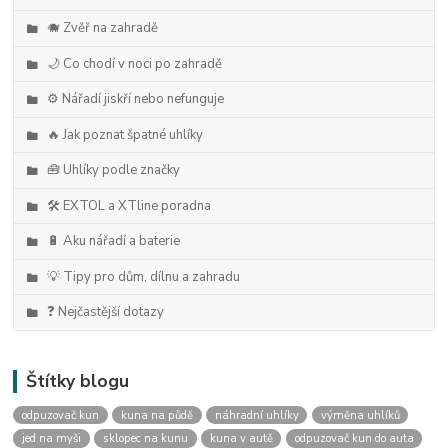
🐗 Zvěř na zahradě
🌙 Co chodí v noci po zahradě
⚙️ Nářadí jiskří nebo nefunguje
🔥 Jak poznat špatné uhlíky
🧰 Uhlíky podle značky
🛠️ EXTOL a XTline poradna
🔋 Aku nářadí a baterie
💡 Tipy pro dům, dílnu a zahradu
❓ Nejčastější dotazy
Štítky blogu
odpuzovač kun
kuna na půdě
náhradní uhlíky
výměna uhlíků
jed na myši
sklopec na kunu
kuna v autě
odpuzovač kun do auta