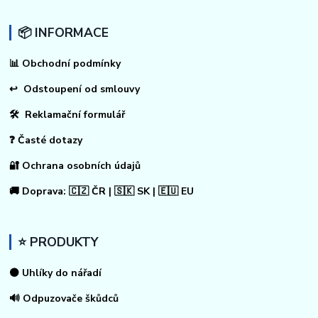
📦 INFORMACE
📊
Obchodní podmínky
↩
Odstoupení od smlouvy
🛠 Reklamační formulář
❓ Časté dotazy
🔐 Ochrana osobních údajů
🚚 Doprava: 🇨🇿 ČR | 🇸🇰 SK | 🇪🇺 EU
⭐ PRODUKTY
⚫ Uhlíky do nářadí
🔊 Odpuzovače škůdců