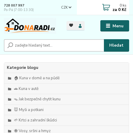
0
ks
728 007 997
CZK
za
0 Kč
Po-Pá |7:00-13:30|
Menu
Hledat
Kategorie blogu
🏠 Kuna v domě a na půdě
🚗 Kuna v autě
🪤 Jak bezpečně chytit kunu
🐭 Myši a potkani
🌱 Krtci a zahradní škůdci
🐝 Vosy, sršni a hmyz