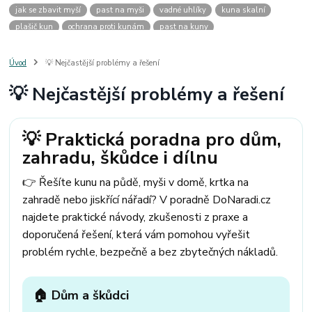
jak se zbavit myší
past na myši
vadné uhlíky
kuna skalní
plašič kun
ochrana proti kunám
past na kuny
jak vyhnat kunu z auta
plašič kun do auta
jak ulovit kunu
past na kunu
myši v domě
odpuzovač myší
jak se zbavit vos
Úvod
💡 Nejčastější problémy a řešení
odpuzovač vos
likvidace vos
pasti na myši
kuna
klíště
💡 Nejčastější problémy a řešení
štěnice
štěnice v hotelu
jak se zbavit kuny
kuna ve střeše
pachový ohradník na kuny
jak vyhnat kunu ze střechy
pachový odpuzovač kun
mravenci na zahradě
jak se zbavit mravenců
💡 Praktická poradna pro dům,
mravenci a mšice
uhlíky do nářadí
uhlíky do nařadí
zahradu, škůdce i dílnu
uhlíky do vysavače
uhlíky do pračky
uhlíky do
uhlíky bosch
uhlíky parkside
uhlíky ferm
uhlíky makita
uhlíkové kartáče
👉 Řešíte kunu na půdě, myši v domě, krtka na
kde sehnat uhlíky
kde koupit uhlíky
zahradě nebo jiskřící nářadí? V poradně DoNaradi.cz
najdete praktické návody, zkušenosti z praxe a
doporučená řešení, která vám pomohou vyřešit
problém rychle, bezpečně a bez zbytečných nákladů.
🏠 Dům a škůdci