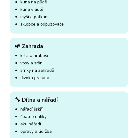
kuna na půdě
kuna v autě
myši a potkani
sklopce a odpuzovače
🌱 Zahrada
krtci a hraboši
vosy a sršni
srnky na zahradě
divoká prasata
🔧 Dílna a nářadí
nářadí jiskří
špatné uhlíky
aku nářadí
opravy a údržba