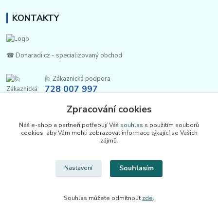
KONTAKTY
☎ Donaradi.cz - specializovaný obchod
🙋 Zákaznická podpora
728 007 997
Po-Pá |7:00-13:30|
Zpracování cookies
info@repulse.cz
Náš e-shop a partneři potřebují Váš
souhlas
s použitím souborů
cookies, aby Vám mohli zobrazovat informace týkající se Vašich
zájmů.
Souhlasím
Nastavení
Upravit sběr cookies.
Souhlas můžete odmítnout
zde
.
REPULSE s.r.o. | www.donaradi.cz | 2015-2026 ©