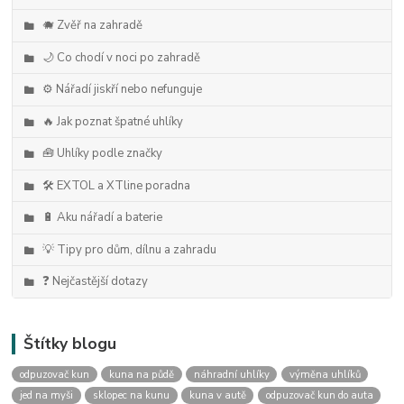
🐗 Zvěř na zahradě
🌙 Co chodí v noci po zahradě
⚙️ Nářadí jiskří nebo nefunguje
🔥 Jak poznat špatné uhlíky
🧰 Uhlíky podle značky
🛠️ EXTOL a XTline poradna
🔋 Aku nářadí a baterie
💡 Tipy pro dům, dílnu a zahradu
❓ Nejčastější dotazy
Štítky blogu
odpuzovač kun
kuna na půdě
náhradní uhlíky
výměna uhlíků
jed na myši
sklopec na kunu
kuna v autě
odpuzovač kun do auta