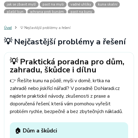
jak se zbavit myší
past na myši
vadné uhlíky
kuna skalní
plašič kun
ochrana proti kunám
past na kuny
jak vyhnat kunu z auta
plašič kun do auta
jak ulovit kunu
past na kunu
myši v domě
odpuzovač myší
jak se zbavit vos
Úvod
💡 Nejčastější problémy a řešení
odpuzovač vos
likvidace vos
pasti na myši
kuna
klíště
💡 Nejčastější problémy a řešení
štěnice
štěnice v hotelu
jak se zbavit kuny
kuna ve střeše
pachový ohradník na kuny
jak vyhnat kunu ze střechy
pachový odpuzovač kun
mravenci na zahradě
jak se zbavit mravenců
💡 Praktická poradna pro dům,
mravenci a mšice
uhlíky do nářadí
uhlíky do nařadí
zahradu, škůdce i dílnu
uhlíky do vysavače
uhlíky do pračky
uhlíky do
uhlíky bosch
uhlíky parkside
uhlíky ferm
uhlíky makita
uhlíkové kartáče
👉 Řešíte kunu na půdě, myši v domě, krtka na
kde sehnat uhlíky
kde koupit uhlíky
zahradě nebo jiskřící nářadí? V poradně DoNaradi.cz
najdete praktické návody, zkušenosti z praxe a
doporučená řešení, která vám pomohou vyřešit
problém rychle, bezpečně a bez zbytečných nákladů.
🏠 Dům a škůdci