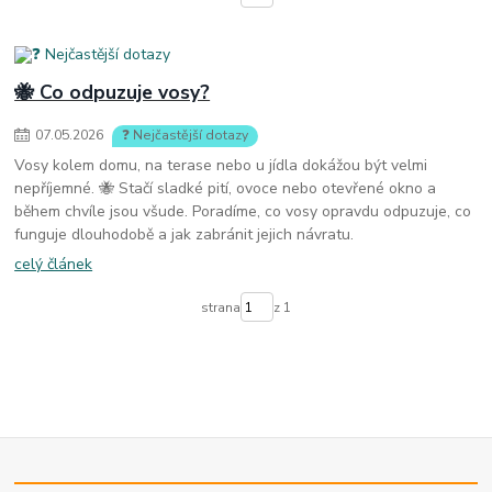
🐝 Co odpuzuje vosy?
07
.
05
.
2026
❓ Nejčastější dotazy
Vosy kolem domu, na terase nebo u jídla dokážou být velmi
nepříjemné. 🐝 Stačí sladké pití, ovoce nebo otevřené okno a
během chvíle jsou všude. Poradíme, co vosy opravdu odpuzuje, co
funguje dlouhodobě a jak zabránit jejich návratu.
celý článek
strana
z 1