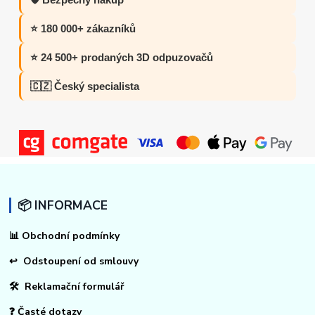
⭐ 180 000+ zákazníků
⭐ 24 500+ prodaných 3D odpuzovačů
🇨🇿 Český specialista
📦 INFORMACE
📊
Obchodní podmínky
↩
Odstoupení od smlouvy
🛠 Reklamační formulář
❓ Časté dotazy