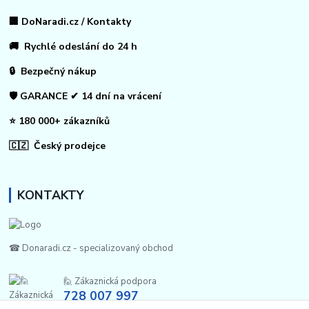
🏢 DoNaradi.cz / Kontakty
🚚 Rychlé odeslání do 24 h
🔒 Bezpečný nákup
🛡️ GARANCE ✔ 14 dní na vrácení
⭐ 180 000+ zákazníků
🇨🇿 Český prodejce
KONTAKTY
☎ Donaradi.cz - specializovaný obchod
🙋 Zákaznická podpora
728 007 997