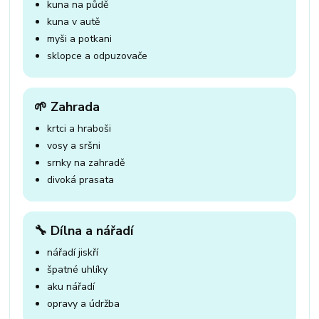
kuna na půdě
kuna v autě
myši a potkani
sklopce a odpuzovače
🌱 Zahrada
krtci a hraboši
vosy a sršni
srnky na zahradě
divoká prasata
🔧 Dílna a nářadí
nářadí jiskří
špatné uhlíky
aku nářadí
opravy a údržba