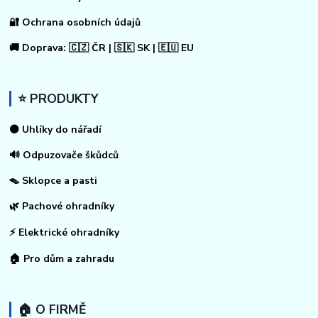
🔐 Ochrana osobních údajů
🚚 Doprava: 🇨🇿 ČR | 🇸🇰 SK | 🇪🇺 EU
⭐ PRODUKTY
⚫ Uhlíky do nářadí
🔊 Odpuzovače škůdců
🪤 Sklopce a pasti
🌿 Pachové ohradníky
⚡
Elektrické ohradníky
🏠
Pro dům a zahradu
🏠 O FIRMĚ