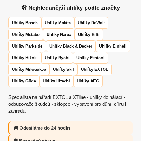
🛠 Nejhledanější uhlíky podle značky
Uhlíky Bosch
Uhlíky Makita
Uhlíky DeWalt
Uhlíky Metabo
Uhlíky Narex
Uhlíky Hilti
Uhlíky Parkside
Uhlíky Black & Decker
Uhlíky Einhell
Uhlíky Hikoki
Uhlíky Ryobi
Uhlíky Festool
Uhlíky Milwaukee
Uhlíky Skil
Uhlíky EXTOL
Uhlíky Güde
Uhlíky Hitachi
Uhlíky AEG
Specialista na nářadí EXTOL a XTline • uhlíky do nářadí •
odpuzovače škůdců • sklopce • vybavení pro dům, dílnu i
zahradu.
🚚 Odesíláme do 24 hodin
🛡️ Bezpečný nákup