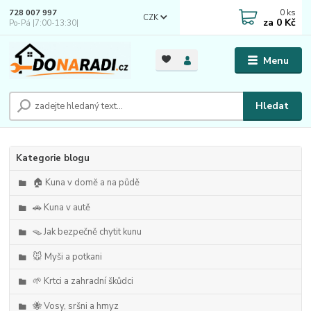
0
ks
728 007 997
CZK
za
0 Kč
Po-Pá |7:00-13:30|
Menu
Hledat
Kategorie blogu
🏠 Kuna v domě a na půdě
🚗 Kuna v autě
🪤 Jak bezpečně chytit kunu
🐭 Myši a potkani
🌱 Krtci a zahradní škůdci
🐝 Vosy, sršni a hmyz