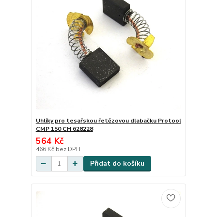
Uhlíky pro tesařskou řetězovou dlabačku Protool
CMP 150 CH 628228
564 Kč
466 Kč
bez DPH
Přidat do košíku