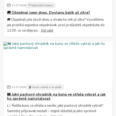
01
.
07
.
2026
❓ Nejčastější dotazy
🚚 Objednal jsem dnes. Dostanu balík už zítra?
🚚 Objednali jste zboží dnes a chcete ho mít už zítra? Vysvětlíme,
jak probíhá expedice objednávek, proč je důležitá objednávka do
12:00, co se děje po...
číst celé
01
.
07
.
2026
🏠 Kuna v domě a na půdě
🦝 Jaký pachový ohradník na kunu ve střeše vybrat a jak
ho správně nainstalovat
👉 Řešíte kunu ve střeše a nevíte, jaký pachový ohradník vybrat?
Samotný přípravek nestačí – stejně důležité je jeho správné