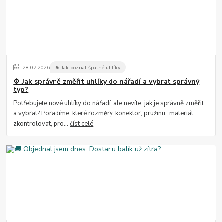
28
.
07
.
2026
🔥 Jak poznat špatné uhlíky
⚙️ Jak správně změřit uhlíky do nářadí a vybrat správný
typ?
Potřebujete nové uhlíky do nářadí, ale nevíte, jak je správně změřit
a vybrat? Poradíme, které rozměry, konektor, pružinu i materiál
zkontrolovat, pro...
číst celé