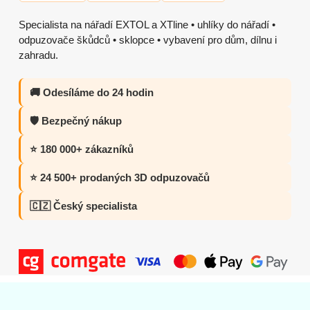
Specialista na nářadí EXTOL a XTline • uhlíky do nářadí •
odpuzovače škůdců • sklopce • vybavení pro dům, dílnu i
zahradu.
🚚 Odesíláme do 24 hodin
🛡️ Bezpečný nákup
⭐ 180 000+ zákazníků
⭐ 24 500+ prodaných 3D odpuzovačů
🇨🇿 Český specialista