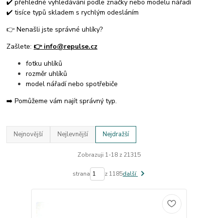
✔️ přehledné vyhledávání podle značky nebo modelu nářadí
✔️ tisíce typů skladem s rychlým odesláním
👉 Nenašli jste správné uhlíky?
Zašlete:
👉 info@repulse.cz
fotku uhlíků
rozměr uhlíků
model nářadí nebo spotřebiče
➡️ Pomůžeme vám najít správný typ.
Nejnovější
Nejlevnější
Nejdražší
Zobrazuji 1-18 z 21315
strana
z 1185
další