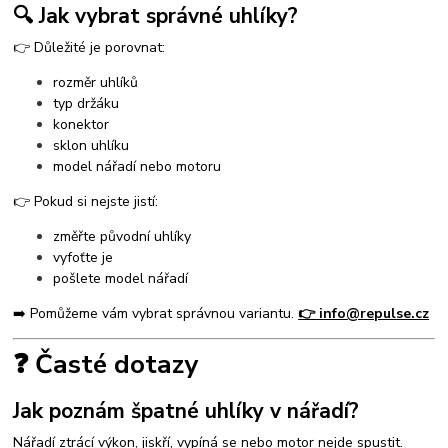
🔍 Jak vybrat správné uhlíky?
👉 Důležité je porovnat:
rozměr uhlíků
typ držáku
konektor
sklon uhlíku
model nářadí nebo motoru
👉 Pokud si nejste jistí:
změřte původní uhlíky
vyfoťte je
pošlete model nářadí
➡️ Pomůžeme vám vybrat správnou variantu.
👉 info@repulse.cz
❓ Časté dotazy
Jak poznám špatné uhlíky v nářadí?
Nářadí ztrácí výkon, jiskří, vypíná se nebo motor nejde spustit.