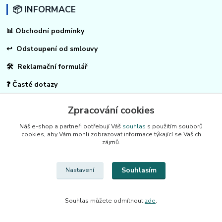
📦 INFORMACE
📊
Obchodní podmínky
↩
Odstoupení od smlouvy
🛠 Reklamační formulář
❓ Časté dotazy
🔐 Ochrana osobních údajů
Zpracování cookies
🚚 Doprava: 🇨🇿 ČR | 🇸🇰 SK | 🇪🇺 EU
Náš e-shop a partneři potřebují Váš
souhlas
s použitím souborů
cookies, aby Vám mohli zobrazovat informace týkající se Vašich
zájmů.
⭐ PRODUKTY
Souhlasím
Nastavení
⚫ Uhlíky do nářadí
🔊 Odpuzovače škůdců
Souhlas můžete odmítnout
zde
.
🪤 Sklopce a pasti