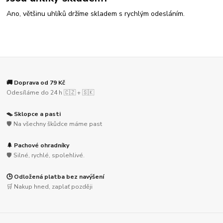
Ano, většinu uhlíků držíme skladem s rychlým odesláním.
🚚 Doprava od 79 Kč
Odesíláme do 24 h 🇨🇿 + 🇸🇰
🪤 Sklopce a pasti
🛡️ Na všechny škůdce máme past
🌲 Pachové ohradníky
🛡️ Silné, rychlé, spolehlivé.
🕒 Odložená platba bez navýšení
🛒 Nakup hned, zaplať později