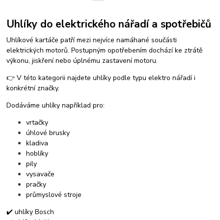
Uhlíky do elektrického nářadí a spotřebičů
Uhlíkové kartáče patří mezi nejvíce namáhané součásti
elektrických motorů. Postupným opotřebením dochází ke ztrátě
výkonu, jiskření nebo úplnému zastavení motoru.
👉 V této kategorii najdete uhlíky podle typu elektro nářadí i
konkrétní značky.
Dodáváme uhlíky například pro:
vrtačky
úhlové brusky
kladiva
hoblíky
pily
vysavače
pračky
průmyslové stroje
✔️ uhlíky Bosch