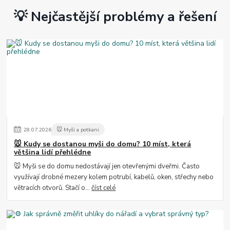
💡 Nejčastější problémy a řešení
28
.
07
.
2026
🐭 Myši a potkani
🐭 Kudy se dostanou myši do domu? 10 míst, která
většina lidí přehlédne
🐭 Myši se do domu nedostávají jen otevřenými dveřmi. Často
využívají drobné mezery kolem potrubí, kabelů, oken, střechy nebo
větracích otvorů. Stačí o...
číst celé