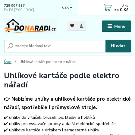
0
ks
728 007 997
CZK
za
0 Kč
Po-Pá |7:00-13:30|
Menu
Hledat
Úvod
Uhlíkové kartáče podle elektro nářadí
Uhlíkové kartáče podle elektro
nářadí
👉 Nabízíme uhlíky a uhlíkové kartáče pro elektrické
nářadí, spotřebiče i průmyslové stroje.
✔️ uhlíky do vrtaček, brusek, pil, kladiv a hoblíků
✔️ uhlíky pro vysavače, pračky a další elektrické spotřebiče
✔️ uhlíkové kartáče s držákem i samostatné uhlíky