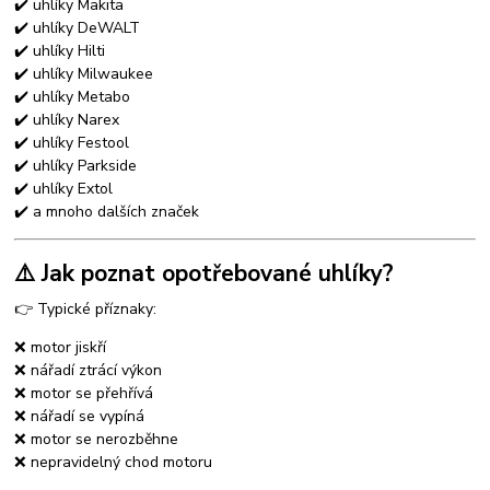
✔️ uhlíky Makita
✔️ uhlíky DeWALT
✔️ uhlíky Hilti
✔️ uhlíky Milwaukee
✔️ uhlíky Metabo
✔️ uhlíky Narex
✔️ uhlíky Festool
✔️ uhlíky Parkside
✔️ uhlíky Extol
✔️ a mnoho dalších značek
⚠️ Jak poznat opotřebované uhlíky?
👉 Typické příznaky:
❌ motor jiskří
❌ nářadí ztrácí výkon
❌ motor se přehřívá
❌ nářadí se vypíná
❌ motor se nerozběhne
❌ nepravidelný chod motoru