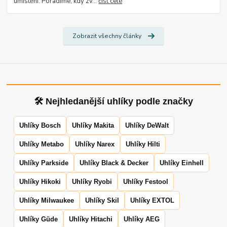
umístění. Poradíme, kdy zv...
číst celé
Zobrazit všechny články
🛠 Nejhledanější uhlíky podle značky
Uhlíky Bosch
Uhlíky Makita
Uhlíky DeWalt
Uhlíky Metabo
Uhlíky Narex
Uhlíky Hilti
Uhlíky Parkside
Uhlíky Black & Decker
Uhlíky Einhell
Uhlíky Hikoki
Uhlíky Ryobi
Uhlíky Festool
Uhlíky Milwaukee
Uhlíky Skil
Uhlíky EXTOL
Uhlíky Güde
Uhlíky Hitachi
Uhlíky AEG