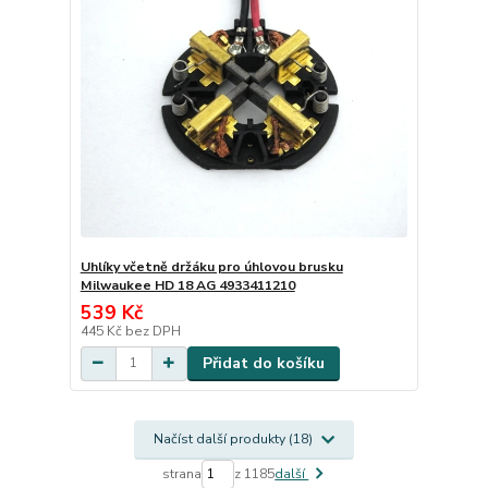
Uhlíky včetně držáku pro úhlovou brusku
Milwaukee HD 18 AG 4933411210
539 Kč
445 Kč
bez DPH
Přidat do košíku
Načíst další produkty (18)
strana
z 1185
další