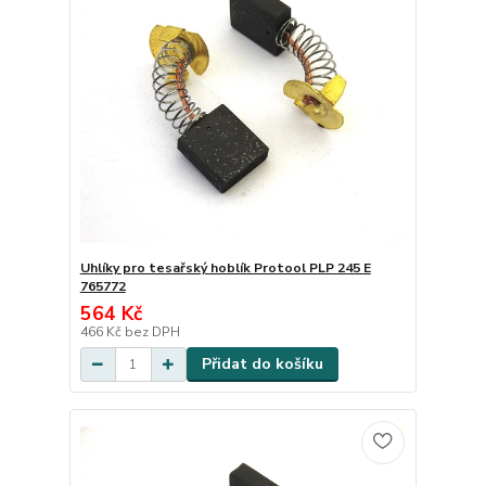
Uhlíky pro tesařský hoblík Protool PLP 245 E
765772
564 Kč
466 Kč
bez DPH
Přidat do košíku