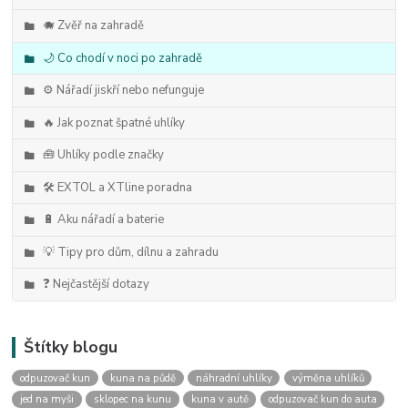
🐗 Zvěř na zahradě
🌙 Co chodí v noci po zahradě
⚙️ Nářadí jiskří nebo nefunguje
🔥 Jak poznat špatné uhlíky
🧰 Uhlíky podle značky
🛠️ EXTOL a XTline poradna
🔋 Aku nářadí a baterie
💡 Tipy pro dům, dílnu a zahradu
❓ Nejčastější dotazy
Štítky blogu
odpuzovač kun
kuna na půdě
náhradní uhlíky
výměna uhlíků
jed na myši
sklopec na kunu
kuna v autě
odpuzovač kun do auta