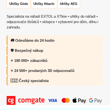
Uhlíky Güde
Uhlíky Hitachi
Uhlíky AEG
Specialista na nářadí EXTOL a XTline • uhlíky do nářadí •
odpuzovače škůdců • sklopce • vybavení pro dům, dílnu i
zahradu.
🚚 Odesíláme do 24 hodin
🛡️ Bezpečný nákup
⭐ 180 000+ zákazníků
⭐ 24 500+ prodaných 3D odpuzovačů
🇨🇿 Český specialista