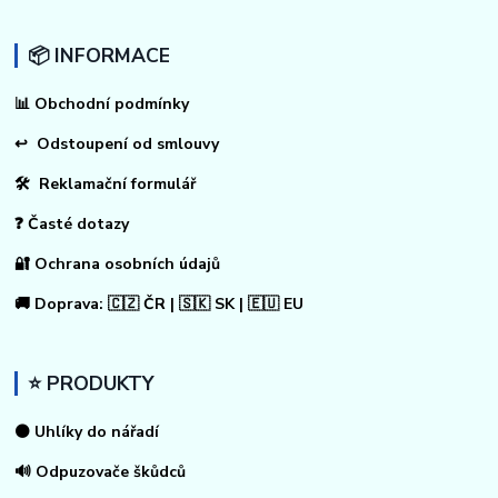
📦 INFORMACE
📊
Obchodní podmínky
↩
Odstoupení od smlouvy
🛠 Reklamační formulář
❓ Časté dotazy
🔐 Ochrana osobních údajů
🚚 Doprava: 🇨🇿 ČR | 🇸🇰 SK | 🇪🇺 EU
⭐ PRODUKTY
⚫ Uhlíky do nářadí
🔊 Odpuzovače škůdců