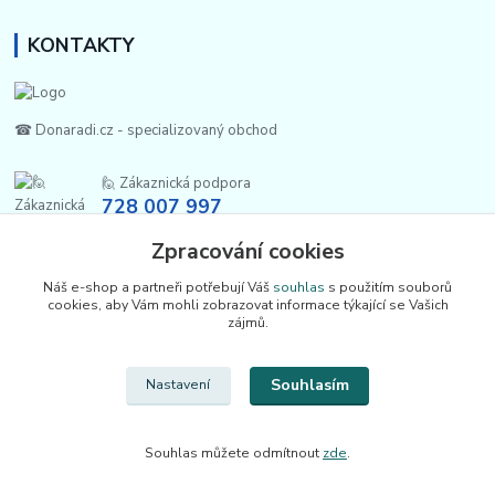
KONTAKTY
☎ Donaradi.cz - specializovaný obchod
🙋 Zákaznická podpora
728 007 997
Po-Pá |7:00-13:30|
Zpracování cookies
info@repulse.cz
Náš e-shop a partneři potřebují Váš
souhlas
s použitím souborů
cookies, aby Vám mohli zobrazovat informace týkající se Vašich
zájmů.
Souhlasím
Nastavení
Upravit sběr cookies.
Souhlas můžete odmítnout
zde
.
REPULSE s.r.o. | www.donaradi.cz | 2015-2026 ©