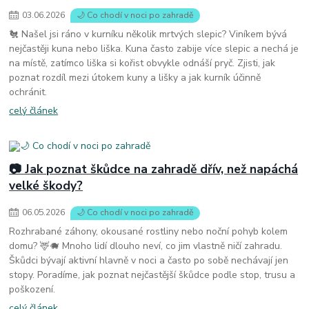
03
.
06
.
2026
🌙 Co chodí v noci po zahradě
🐔 Našel jsi ráno v kurníku několik mrtvých slepic? Viníkem bývá
nejčastěji kuna nebo liška. Kuna často zabije více slepic a nechá je
na místě, zatímco liška si kořist obvykle odnáší pryč. Zjisti, jak
poznat rozdíl mezi útokem kuny a lišky a jak kurník účinně
ochránit.
celý článek
📷 Jak poznat škůdce na zahradě dřív, než napáchá
velké škody?
06
.
05
.
2026
🌙 Co chodí v noci po zahradě
Rozhrabané záhony, okousané rostliny nebo noční pohyb kolem
domu? 🦌🐗 Mnoho lidí dlouho neví, co jim vlastně ničí zahradu.
Škůdci bývají aktivní hlavně v noci a často po sobě nechávají jen
stopy. Poradíme, jak poznat nejčastější škůdce podle stop, trusu a
poškození.
celý článek