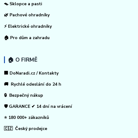
🪤 Sklopce a pasti
🌿 Pachové ohradníky
⚡
Elektrické ohradníky
🏠
Pro dům a zahradu
🏠 O FIRMĚ
🏢 DoNaradi.cz / Kontakty
🚚 Rychlé odeslání do 24 h
🔒 Bezpečný nákup
🛡️ GARANCE ✔ 14 dní na vrácení
⭐ 180 000+ zákazníků
🇨🇿 Český prodejce