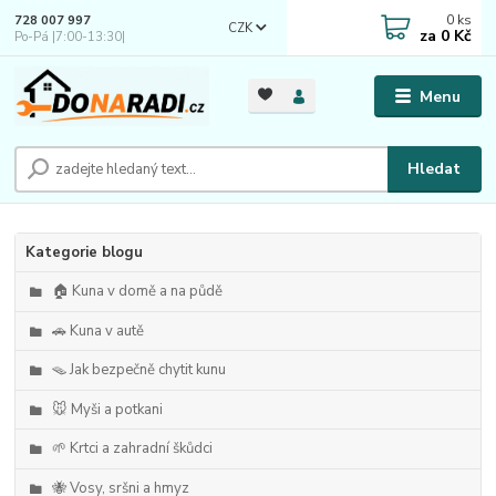
0
ks
728 007 997
CZK
za
0 Kč
Po-Pá |7:00-13:30|
Menu
Hledat
Kategorie blogu
🏠 Kuna v domě a na půdě
🚗 Kuna v autě
🪤 Jak bezpečně chytit kunu
🐭 Myši a potkani
🌱 Krtci a zahradní škůdci
🐝 Vosy, sršni a hmyz