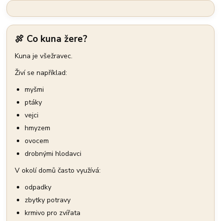
🍖 Co kuna žere?
Kuna je všežravec.
Živí se například:
myšmi
ptáky
vejci
hmyzem
ovocem
drobnými hlodavci
V okolí domů často využívá:
odpadky
zbytky potravy
krmivo pro zvířata