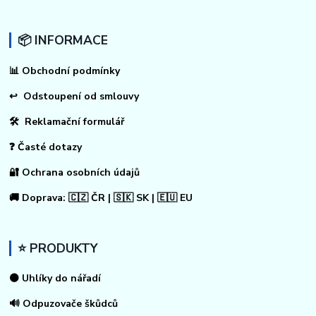
📦 INFORMACE
📊
Obchodní podmínky
↩
Odstoupení od smlouvy
🛠 Reklamační formulář
❓ Časté dotazy
🔐 Ochrana osobních údajů
🚚 Doprava: 🇨🇿 ČR | 🇸🇰 SK | 🇪🇺 EU
⭐ PRODUKTY
⚫ Uhlíky do nářadí
🔊 Odpuzovače škůdců