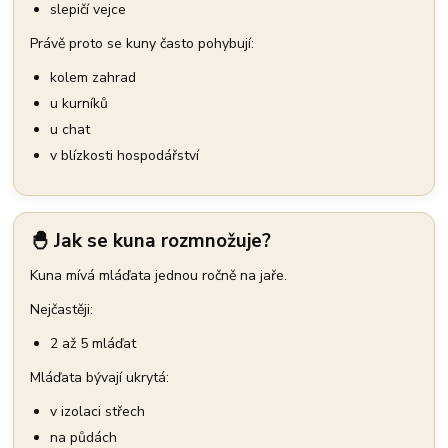
slepičí vejce
Právě proto se kuny často pohybují:
kolem zahrad
u kurníků
u chat
v blízkosti hospodářství
🐣 Jak se kuna rozmnožuje?
Kuna mívá mláďata jednou ročně na jaře.
Nejčastěji:
2 až 5 mláďat
Mláďata bývají ukrytá:
v izolaci střech
na půdách