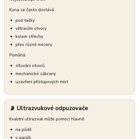
Kuna se často dostává:
pod tašky
větracími otvory
kolem střechy
přes různé mezery
Pomáhá:
síťování otvorů
mechanické zábrany
uzavření přístupových míst
📡 Ultrazvukové odpuzovače
Kvalitní ultrazvuk může pomoci hlavně:
na půdě
v garáži