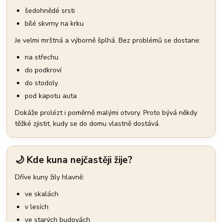
šedohnědé srsti
bílé skvrny na krku
Je velmi mrštná a výborně šplhá. Bez problémů se dostane:
na střechu
do podkroví
do stodoly
pod kapotu auta
Dokáže prolézt i poměrně malými otvory. Proto bývá někdy
těžké zjistit, kudy se do domu vlastně dostává.
🌙 Kde kuna nejčastěji žije?
Dříve kuny žily hlavně:
ve skalách
v lesích
ve starých budovách