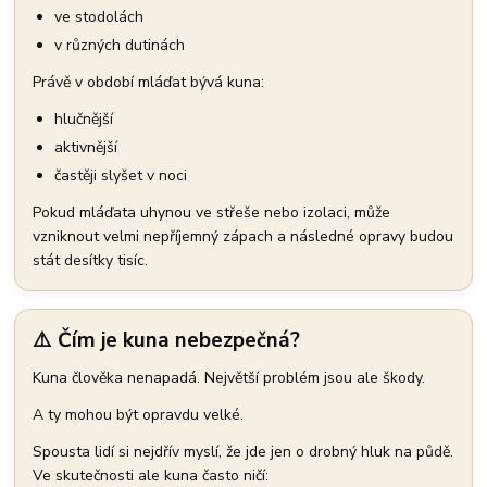
ve stodolách
v různých dutinách
Právě v období mláďat bývá kuna:
hlučnější
aktivnější
častěji slyšet v noci
Pokud mláďata uhynou ve střeše nebo izolaci, může
vzniknout velmi nepříjemný zápach a následné opravy budou
stát desítky tisíc.
⚠️ Čím je kuna nebezpečná?
Kuna člověka nenapadá. Největší problém jsou ale škody.
A ty mohou být opravdu velké.
Spousta lidí si nejdřív myslí, že jde jen o drobný hluk na půdě.
Ve skutečnosti ale kuna často ničí: