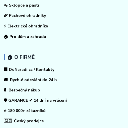
🪤 Sklopce a pasti
🌿 Pachové ohradníky
⚡
Elektrické ohradníky
🏠
Pro dům a zahradu
🏠 O FIRMĚ
🏢 DoNaradi.cz / Kontakty
🚚 Rychlé odeslání do 24 h
🔒 Bezpečný nákup
🛡️ GARANCE ✔ 14 dní na vrácení
⭐ 180 000+ zákazníků
🇨🇿 Český prodejce