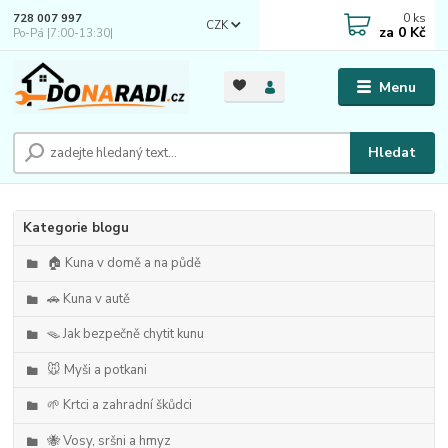
0
ks
728 007 997
CZK
za
0 Kč
Po-Pá |7:00-13:30|
Menu
Hledat
Kategorie blogu
🏠 Kuna v domě a na půdě
🚗 Kuna v autě
🪤 Jak bezpečně chytit kunu
🐭 Myši a potkani
🌱 Krtci a zahradní škůdci
🐝 Vosy, sršni a hmyz