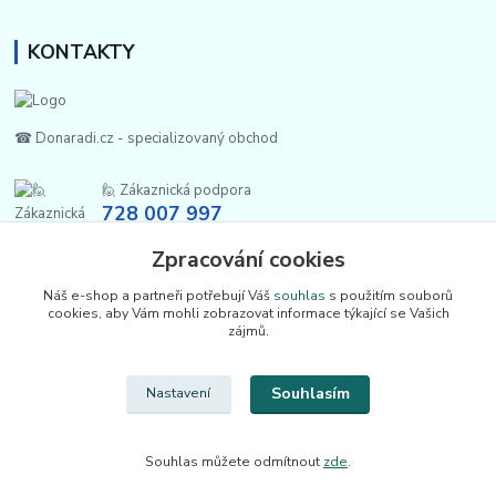
KONTAKTY
☎ Donaradi.cz - specializovaný obchod
🙋 Zákaznická podpora
728 007 997
Po-Pá |7:00-13:30|
Zpracování cookies
info@repulse.cz
Náš e-shop a partneři potřebují Váš
souhlas
s použitím souborů
cookies, aby Vám mohli zobrazovat informace týkající se Vašich
zájmů.
Souhlasím
Nastavení
Upravit sběr cookies.
Souhlas můžete odmítnout
zde
.
REPULSE s.r.o. | www.donaradi.cz | 2015-2026 ©