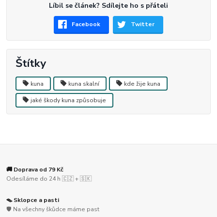
Líbil se článek? Sdílejte ho s přáteli
Facebook
Twitter
Štítky
kuna
kuna skalní
kde žije kuna
jaké škody kuna způsobuje
🚚 Doprava od 79 Kč
Odesíláme do 24 h 🇨🇿 + 🇸🇰
🪤 Sklopce a pasti
🛡️ Na všechny škůdce máme past