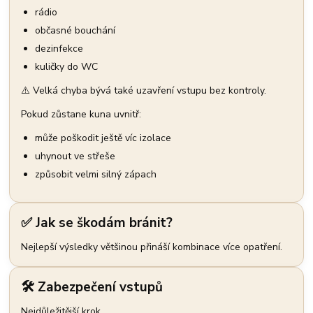
rádio
občasné bouchání
dezinfekce
kuličky do WC
⚠️ Velká chyba bývá také uzavření vstupu bez kontroly.
Pokud zůstane kuna uvnitř:
může poškodit ještě víc izolace
uhynout ve střeše
způsobit velmi silný zápach
✅ Jak se škodám bránit?
Nejlepší výsledky většinou přináší kombinace více opatření.
🛠️ Zabezpečení vstupů
Nejdůležitější krok.