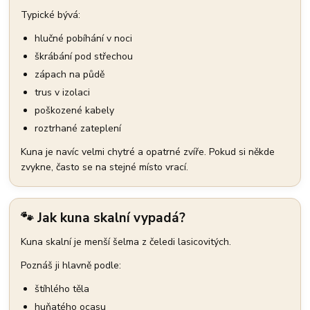
Typické bývá:
hlučné pobíhání v noci
škrábání pod střechou
zápach na půdě
trus v izolaci
poškozené kabely
roztrhané zateplení
Kuna je navíc velmi chytré a opatrné zvíře. Pokud si někde
zvykne, často se na stejné místo vrací.
🐾 Jak kuna skalní vypadá?
Kuna skalní je menší šelma z čeledi lasicovitých.
Poznáš ji hlavně podle:
štíhlého těla
huňatého ocasu