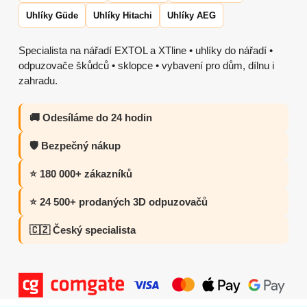
Uhlíky Güde
Uhlíky Hitachi
Uhlíky AEG
Specialista na nářadí EXTOL a XTline • uhlíky do nářadí •
odpuzovače škůdců • sklopce • vybavení pro dům, dílnu i
zahradu.
🚚 Odesíláme do 24 hodin
🛡️ Bezpečný nákup
⭐ 180 000+ zákazníků
⭐ 24 500+ prodaných 3D odpuzovačů
🇨🇿 Český specialista