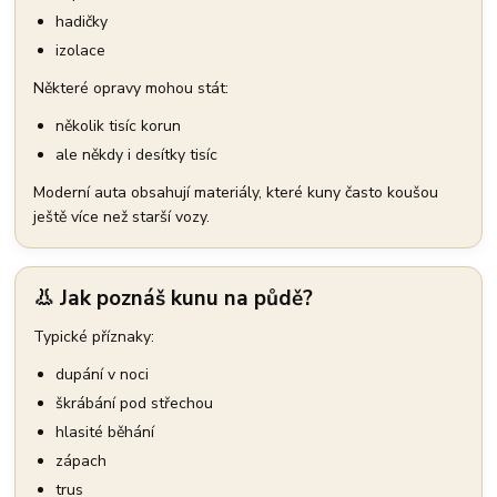
hadičky
izolace
Některé opravy mohou stát:
několik tisíc korun
ale někdy i desítky tisíc
Moderní auta obsahují materiály, které kuny často koušou
ještě více než starší vozy.
👃 Jak poznáš kunu na půdě?
Typické příznaky:
dupání v noci
škrábání pod střechou
hlasité běhání
zápach
trus