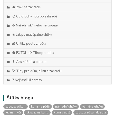
🐗 Zvěř na zahradě
🌙 Co chodí v noci po zahradě
⚙️ Nářadí jiskří nebo nefunguje
🔥 Jak poznat špatné uhlíky
🧰 Uhlíky podle značky
🛠️ EXTOL a XTline poradna
🔋 Aku nářadí a baterie
💡 Tipy pro dům, dílnu a zahradu
❓ Nejčastější dotazy
Štítky blogu
odpuzovač kun
kuna na půdě
náhradní uhlíky
výměna uhlíků
jed na myši
sklopec na kunu
kuna v autě
odpuzovač kun do auta