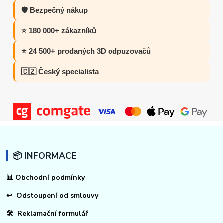
🛡️ Bezpečný nákup
⭐ 180 000+ zákazníků
⭐ 24 500+ prodaných 3D odpuzovačů
🇨🇿 Český specialista
📦 INFORMACE
📊
Obchodní podmínky
↩
Odstoupení od smlouvy
🛠 Reklamační formulář