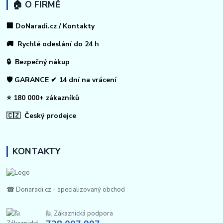
🏠 O FIRMĚ
🏢 DoNaradi.cz / Kontakty
🚚 Rychlé odeslání do 24 h
🔒 Bezpečný nákup
🛡️ GARANCE ✔ 14 dní na vrácení
⭐ 180 000+ zákazníků
🇨🇿 Český prodejce
KONTAKTY
☎ Donaradi.cz - specializovaný obchod
🙋 Zákaznická podpora