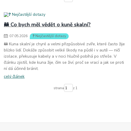
🦝 Co bych měl vědět o kuně skalní?
07
.
05
.
2026
❓ Nejčastější dotazy
🦝 Kuna skalní je chyré a velmi přizpůsobivé zvíře, které často žije
blízko lidí. Dokáže způsobit velké škody na půdě i v autě — ničí
izolace, překusuje kabely a v noci hlučně pobíhá po střeše. V
článku zjistíš, kde kuna žije, čím se živí, proč se vrací a jak se proti
ní dá účinně bránit.
celý článek
strana
z 1