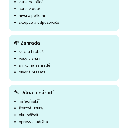
kuna na půdě
kuna v autě
myši a potkani
sklopce a odpuzovače
🌱 Zahrada
krtci a hraboši
vosy a sršni
srnky na zahradě
divoká prasata
🔧 Dílna a nářadí
nářadí jiskří
špatné uhlíky
aku nářadí
opravy a údržba