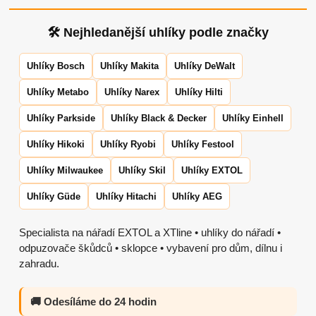
🛠 Nejhledanější uhlíky podle značky
Uhlíky Bosch
Uhlíky Makita
Uhlíky DeWalt
Uhlíky Metabo
Uhlíky Narex
Uhlíky Hilti
Uhlíky Parkside
Uhlíky Black & Decker
Uhlíky Einhell
Uhlíky Hikoki
Uhlíky Ryobi
Uhlíky Festool
Uhlíky Milwaukee
Uhlíky Skil
Uhlíky EXTOL
Uhlíky Güde
Uhlíky Hitachi
Uhlíky AEG
Specialista na nářadí EXTOL a XTline • uhlíky do nářadí •
odpuzovače škůdců • sklopce • vybavení pro dům, dílnu i
zahradu.
🚚 Odesíláme do 24 hodin