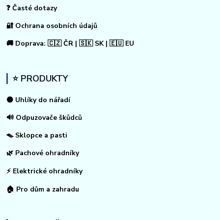
❓ Časté dotazy
🔐 Ochrana osobních údajů
🚚 Doprava: 🇨🇿 ČR | 🇸🇰 SK | 🇪🇺 EU
⭐ PRODUKTY
⚫ Uhlíky do nářadí
🔊 Odpuzovače škůdců
🪤 Sklopce a pasti
🌿 Pachové ohradníky
⚡
Elektrické ohradníky
🏠
Pro dům a zahradu