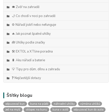
🐗 Zvěř na zahradě
🌙 Co chodí v noci po zahradě
⚙️ Nářadí jiskří nebo nefunguje
🔥 Jak poznat špatné uhlíky
🧰 Uhlíky podle značky
🛠️ EXTOL a XTline poradna
🔋 Aku nářadí a baterie
💡 Tipy pro dům, dílnu a zahradu
❓ Nejčastější dotazy
Štítky blogu
odpuzovač kun
kuna na půdě
náhradní uhlíky
výměna uhlíků
jed na myši
sklopec na kunu
kuna v autě
odpuzovač kun do auta