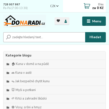
0
ks
728 007 997
CZK
za
0 Kč
Po-Pá |7:00-13:30|
Menu
Hledat
Kategorie blogu
🏠 Kuna v domě a na půdě
🚗 Kuna v autě
🪤 Jak bezpečně chytit kunu
🐭 Myši a potkani
🌱 Krtci a zahradní škůdci
🐝 Vosy, sršni a hmyz