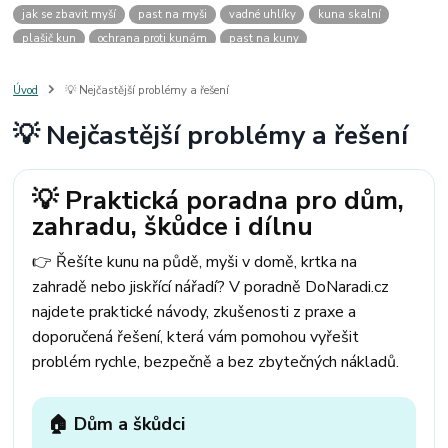
jak se zbavit myší
past na myši
vadné uhlíky
kuna skalní
plašič kun
ochrana proti kunám
past na kuny
jak vyhnat kunu z auta
plašič kun do auta
jak ulovit kunu
past na kunu
myši v domě
odpuzovač myší
jak se zbavit vos
Úvod
💡 Nejčastější problémy a řešení
odpuzovač vos
likvidace vos
pasti na myši
kuna
klíště
💡 Nejčastější problémy a řešení
štěnice
štěnice v hotelu
jak se zbavit kuny
kuna ve střeše
pachový ohradník na kuny
jak vyhnat kunu ze střechy
pachový odpuzovač kun
mravenci na zahradě
jak se zbavit mravenců
💡 Praktická poradna pro dům,
mravenci a mšice
uhlíky do nářadí
uhlíky do nařadí
zahradu, škůdce i dílnu
uhlíky do vysavače
uhlíky do pračky
uhlíky do
uhlíky bosch
uhlíky parkside
uhlíky ferm
uhlíky makita
uhlíkové kartáče
👉 Řešíte kunu na půdě, myši v domě, krtka na
kde sehnat uhlíky
kde koupit uhlíky
zahradě nebo jiskřící nářadí? V poradně DoNaradi.cz
najdete praktické návody, zkušenosti z praxe a
doporučená řešení, která vám pomohou vyřešit
problém rychle, bezpečně a bez zbytečných nákladů.
🏠 Dům a škůdci