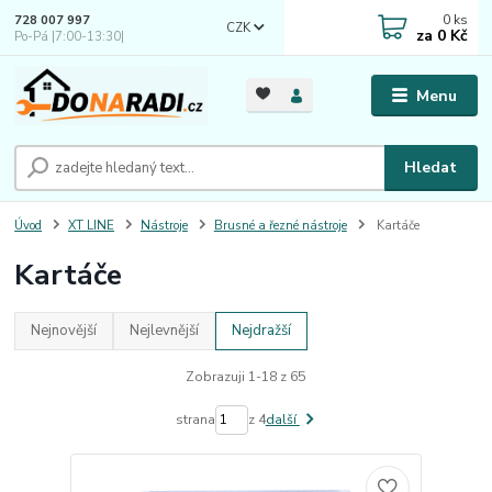
0
ks
728 007 997
CZK
za
0 Kč
Po-Pá |7:00-13:30|
Menu
Hledat
Úvod
XT LINE
Nástroje
Brusné a řezné nástroje
Kartáče
Kartáče
Nejnovější
Nejlevnější
Nejdražší
Zobrazuji 1-18 z 65
strana
z 4
další