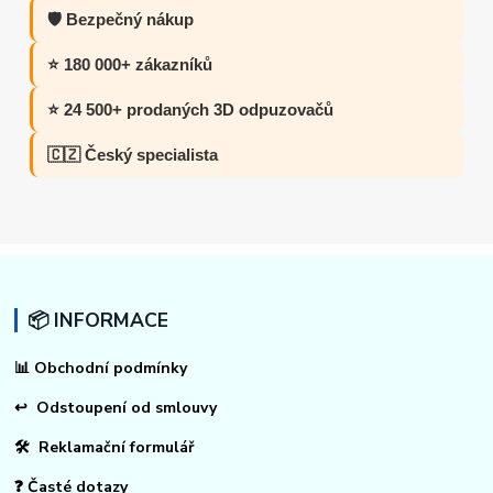
🛡️ Bezpečný nákup
⭐ 180 000+ zákazníků
⭐ 24 500+ prodaných 3D odpuzovačů
🇨🇿 Český specialista
📦 INFORMACE
📊
Obchodní podmínky
↩
Odstoupení od smlouvy
🛠 Reklamační formulář
❓ Časté dotazy