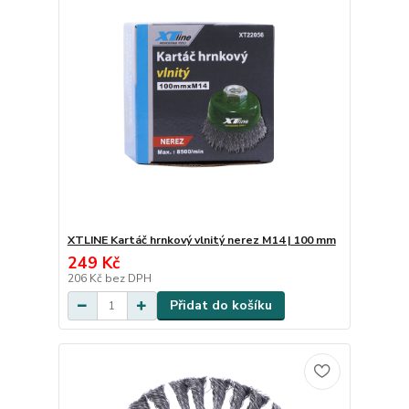
XTLINE Kartáč hrnkový vlnitý nerez M14 | 100 mm
249 Kč
206 Kč
bez DPH
Přidat do košíku