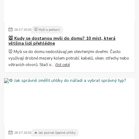
28
.
07
.
2026
🐭 Myši a potkani
🐭 Kudy se dostanou myši do domu? 10 míst, která
většina lidí přehlédne
🐭 Myši se do domu nedostávají jen otevřenými dveřmi. Často
využívají drobné mezery kolem potrubí, kabelů, oken, střechy nebo
větracích otvorů. Stačí o...
číst celé
28
.
07
.
2026
🔥 Jak poznat špatné uhlíky