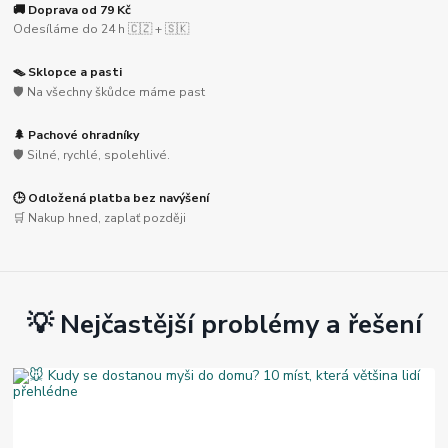
🚚 Doprava od 79 Kč
Odesíláme do 24 h 🇨🇿 + 🇸🇰
🪤 Sklopce a pasti
🛡️ Na všechny škůdce máme past
🌲 Pachové ohradníky
🛡️ Silné, rychlé, spolehlivé.
🕒 Odložená platba bez navýšení
🛒 Nakup hned, zaplať později
💡 Nejčastější problémy a řešení