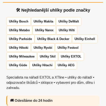
🛠 Nejhledanější uhlíky podle značky
Uhlíky Bosch
Uhlíky Makita
Uhlíky DeWalt
Uhlíky Metabo
Uhlíky Narex
Uhlíky Hilti
Uhlíky Parkside
Uhlíky Black & Decker
Uhlíky Einhell
Uhlíky Hikoki
Uhlíky Ryobi
Uhlíky Festool
Uhlíky Milwaukee
Uhlíky Skil
Uhlíky EXTOL
Uhlíky Güde
Uhlíky Hitachi
Uhlíky AEG
Specialista na nářadí EXTOL a XTline • uhlíky do nářadí •
odpuzovače škůdců • sklopce • vybavení pro dům, dílnu i
zahradu.
🚚 Odesíláme do 24 hodin