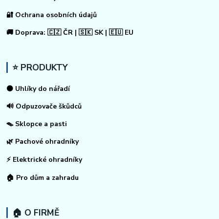
🔐 Ochrana osobních údajů
🚚 Doprava: 🇨🇿 ČR | 🇸🇰 SK | 🇪🇺 EU
⭐ PRODUKTY
⚫ Uhlíky do nářadí
🔊 Odpuzovače škůdců
🪤 Sklopce a pasti
🌿 Pachové ohradníky
⚡
Elektrické ohradníky
🏠
Pro dům a zahradu
🏠 O FIRMĚ