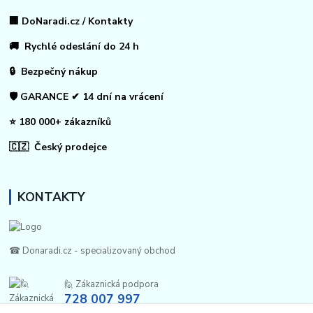
🏢 DoNaradi.cz / Kontakty
🚚 Rychlé odeslání do 24 h
🔒 Bezpečný nákup
🛡️ GARANCE ✔ 14 dní na vrácení
⭐ 180 000+ zákazníků
🇨🇿 Český prodejce
KONTAKTY
☎ Donaradi.cz - specializovaný obchod
🙋 Zákaznická podpora
728 007 997