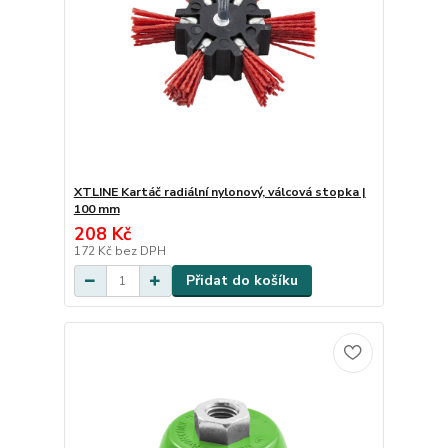
XTLINE Kartáč radiální nylonový, válcová stopka |
100 mm
208 Kč
172 Kč
bez DPH
Přidat do košíku