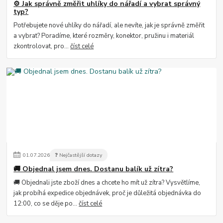
⚙️ Jak správně změřit uhlíky do nářadí a vybrat správný
typ?
Potřebujete nové uhlíky do nářadí, ale nevíte, jak je správně změřit
a vybrat? Poradíme, které rozměry, konektor, pružinu i materiál
zkontrolovat, pro...
číst celé
01
.
07
.
2026
❓ Nejčastější dotazy
🚚 Objednal jsem dnes. Dostanu balík už zítra?
🚚 Objednali jste zboží dnes a chcete ho mít už zítra? Vysvětlíme,
jak probíhá expedice objednávek, proč je důležitá objednávka do
12:00, co se děje po...
číst celé