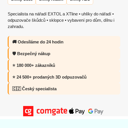
Specialista na nářadí EXTOL a XTline • uhlíky do nářadí •
odpuzovače škůdců • sklopce • vybavení pro dům, dílnu i
zahradu.
🚚 Odesíláme do 24 hodin
🛡️ Bezpečný nákup
⭐ 180 000+ zákazníků
⭐ 24 500+ prodaných 3D odpuzovačů
🇨🇿 Český specialista