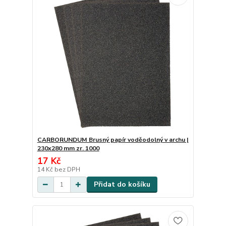
CARBORUNDUM Brusný papír voděodolný v archu |
230x280 mm zr. 1000
17 Kč
14 Kč
bez DPH
Přidat do košíku