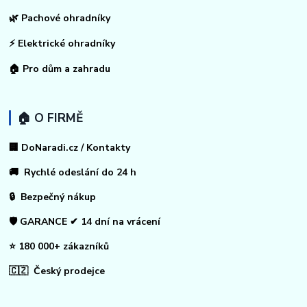
🌿 Pachové ohradníky
⚡
Elektrické ohradníky
🏠
Pro dům a zahradu
🏠 O FIRMĚ
🏢 DoNaradi.cz / Kontakty
🚚 Rychlé odeslání do 24 h
🔒 Bezpečný nákup
🛡️ GARANCE ✔ 14 dní na vrácení
⭐ 180 000+ zákazníků
🇨🇿 Český prodejce