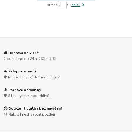
strana
z 2
další
🚚 Doprava od 79 Kč
Odesíláme do 24 h 🇨🇿 + 🇸🇰
🪤 Sklopce a pasti
🛡️ Na všechny škůdce máme past
🌲 Pachové ohradníky
🛡️ Silné, rychlé, spolehlivé.
🕒 Odložená platba bez navýšení
🛒 Nakup hned, zaplať později