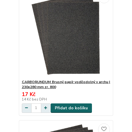
CARBORUNDUM Brusný papír voděodolný v archu |
230x280 mm zr. 800
17 Kč
14 Kč
bez DPH
Přidat do košíku