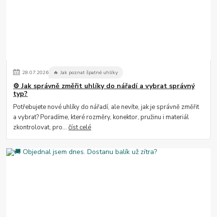
28
.
07
.
2026
🔥 Jak poznat špatné uhlíky
⚙️ Jak správně změřit uhlíky do nářadí a vybrat správný
typ?
Potřebujete nové uhlíky do nářadí, ale nevíte, jak je správně změřit
a vybrat? Poradíme, které rozměry, konektor, pružinu i materiál
zkontrolovat, pro...
číst celé