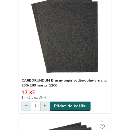
CARBORUNDUM Brusný papír voděodolný v archu |
230x280 mm zr. 1200
17 Kč
14 Kč
bez DPH
Přidat do košíku