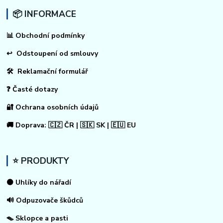
📦 INFORMACE
📊
Obchodní podmínky
↩
Odstoupení od smlouvy
🛠 Reklamační formulář
❓ Časté dotazy
🔐 Ochrana osobních údajů
🚚 Doprava: 🇨🇿 ČR | 🇸🇰 SK | 🇪🇺 EU
⭐ PRODUKTY
⚫ Uhlíky do nářadí
🔊 Odpuzovače škůdců
🪤 Sklopce a pasti