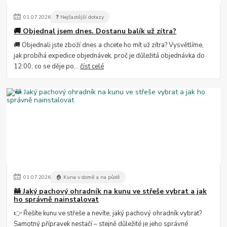
01
.
07
.
2026
❓ Nejčastější dotazy
🚚 Objednal jsem dnes. Dostanu balík už zítra?
🚚 Objednali jste zboží dnes a chcete ho mít už zítra? Vysvětlíme,
jak probíhá expedice objednávek, proč je důležitá objednávka do
12:00, co se děje po...
číst celé
01
.
07
.
2026
🏠 Kuna v domě a na půdě
🦝 Jaký pachový ohradník na kunu ve střeše vybrat a jak
ho správně nainstalovat
👉 Řešíte kunu ve střeše a nevíte, jaký pachový ohradník vybrat?
Samotný přípravek nestačí – stejně důležité je jeho správné