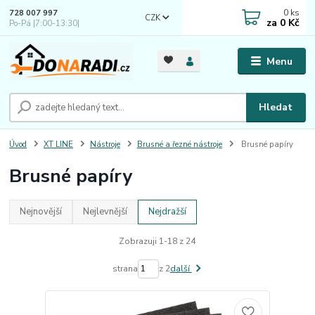
0
ks
728 007 997
CZK
za
0 Kč
Po-Pá |7:00-13:30|
Menu
Hledat
Úvod
XT LINE
Nástroje
Brusné a řezné nástroje
Brusné papíry
Brusné papíry
Nejnovější
Nejlevnější
Nejdražší
Zobrazuji 1-18 z 24
strana
z 2
další