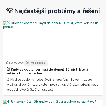
💡 Nejčastější problémy a řešení
28
.
07
.
2026
🐭 Myši a potkani
🐭 Kudy se dostanou myši do domu? 10 míst, která
většina lidí přehlédne
🐭 Myši se do domu nedostávají jen otevřenými dveřmi. Často
využívají drobné mezery kolem potrubí, kabelů, oken, střechy nebo
větracích otvorů. Stačí o...
číst celé