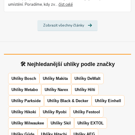
umístění. Poradíme, kdy zv...
číst celé
Zobrazit všechny články
🛠 Nejhledanější uhlíky podle značky
Uhlíky Bosch
Uhlíky Makita
Uhlíky DeWalt
Uhlíky Metabo
Uhlíky Narex
Uhlíky Hilti
Uhlíky Parkside
Uhlíky Black & Decker
Uhlíky Einhell
Uhlíky Hikoki
Uhlíky Ryobi
Uhlíky Festool
Uhlíky Milwaukee
Uhlíky Skil
Uhlíky EXTOL
Uhlíky Güde
Uhlíky Hitachi
Uhlíky AEG