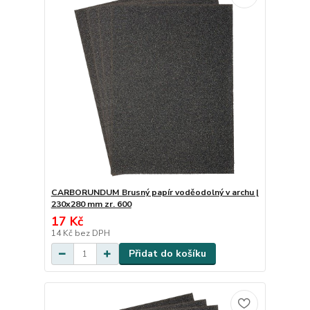
CARBORUNDUM Brusný papír voděodolný v archu |
230x280 mm zr. 600
17 Kč
14 Kč
bez DPH
Přidat do košíku