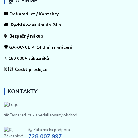
🏠 O FIRMĚ
🏢 DoNaradi.cz / Kontakty
🚚 Rychlé odeslání do 24 h
🔒 Bezpečný nákup
🛡️ GARANCE ✔ 14 dní na vrácení
⭐ 180 000+ zákazníků
🇨🇿 Český prodejce
KONTAKTY
☎ Donaradi.cz - specializovaný obchod
🙋 Zákaznická podpora
728 007 997