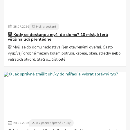
28
.
07
.
2026
🐭 Myši a potkani
🐭 Kudy se dostanou myši do domu? 10 míst, která
většina lidí přehlédne
🐭 Myši se do domu nedostávají jen otevřenými dveřmi. Často
využívají drobné mezery kolem potrubí, kabelů, oken, střechy nebo
větracích otvorů. Stačí o...
číst celé
28
.
07
.
2026
🔥 Jak poznat špatné uhlíky