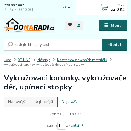
0
ks
728 007 997
CZK
za
0 Kč
Po-Pá |7:00-13:30|
Menu
Hledat
Úvod
XT LINE
Nástroje
Nástroje do stavebních materiálů
Vykružovací korunky, vykružovače děr, upínací stopky
Vykružovací korunky, vykružovače
děr, upínací stopky
Nejnovější
Nejlevnější
Nejdražší
Zobrazuji 1-18 z 72
strana
z 4
další