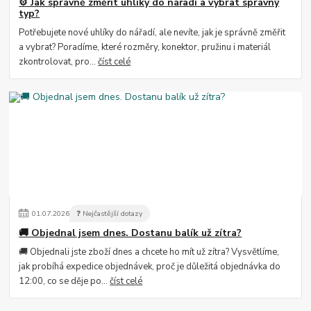
⚙️ Jak správně změřit uhlíky do nářadí a vybrat správný
typ?
Potřebujete nové uhlíky do nářadí, ale nevíte, jak je správně změřit
a vybrat? Poradíme, které rozměry, konektor, pružinu i materiál
zkontrolovat, pro...
číst celé
01
.
07
.
2026
❓ Nejčastější dotazy
🚚 Objednal jsem dnes. Dostanu balík už zítra?
🚚 Objednali jste zboží dnes a chcete ho mít už zítra? Vysvětlíme,
jak probíhá expedice objednávek, proč je důležitá objednávka do
12:00, co se děje po...
číst celé