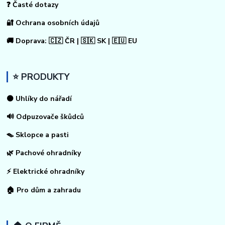
❓ Časté dotazy
🔐 Ochrana osobních údajů
🚚 Doprava: 🇨🇿 ČR | 🇸🇰 SK | 🇪🇺 EU
⭐ PRODUKTY
⚫ Uhlíky do nářadí
🔊 Odpuzovače škůdců
🪤 Sklopce a pasti
🌿 Pachové ohradníky
⚡
Elektrické ohradníky
🏠
Pro dům a zahradu