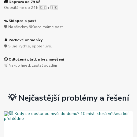
🚚 Doprava od 79 Kč
Odesíláme do 24 h 🇨🇿 + 🇸🇰
🪤 Sklopce a pasti
🛡️ Na všechny škůdce máme past
🌲 Pachové ohradníky
🛡️ Silné, rychlé, spolehlivé.
🕒 Odložená platba bez navýšení
🛒 Nakup hned, zaplať později
💡 Nejčastější problémy a řešení