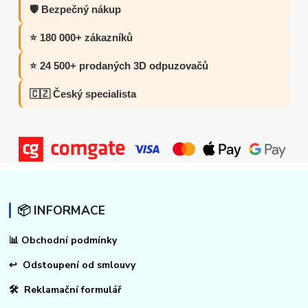
🛡️ Bezpečný nákup
⭐ 180 000+ zákazníků
⭐ 24 500+ prodaných 3D odpuzovačů
🇨🇿 Český specialista
📦 INFORMACE
📊
Obchodní podmínky
↩
Odstoupení od smlouvy
🛠 Reklamační formulář