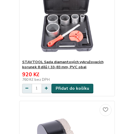
STAVTOOL Sada diamantových vykružovacích
korunek 8 dílů | 33-83 mm, PVC obal
920 Kč
760 Kč
bez DPH
Přidat do košíku