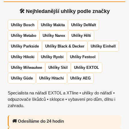
🛠 Nejhledanější uhlíky podle značky
Uhlíky Bosch
Uhlíky Makita
Uhlíky DeWalt
Uhlíky Metabo
Uhlíky Narex
Uhlíky Hilti
Uhlíky Parkside
Uhlíky Black & Decker
Uhlíky Einhell
Uhlíky Hikoki
Uhlíky Ryobi
Uhlíky Festool
Uhlíky Milwaukee
Uhlíky Skil
Uhlíky EXTOL
Uhlíky Güde
Uhlíky Hitachi
Uhlíky AEG
Specialista na nářadí EXTOL a XTline • uhlíky do nářadí •
odpuzovače škůdců • sklopce • vybavení pro dům, dílnu i
zahradu.
🚚 Odesíláme do 24 hodin